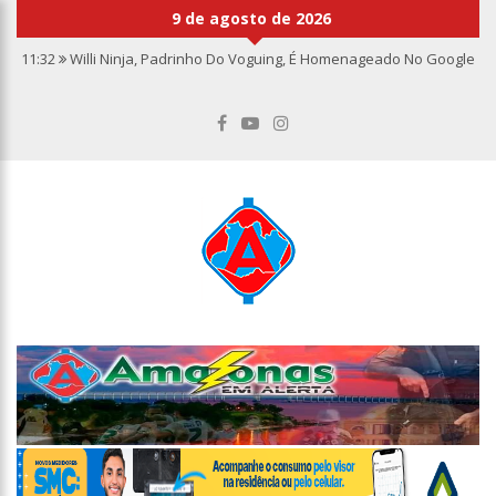
9 de agosto de 2026
11:32
Willi Ninja, Padrinho Do Voguing, É Homenageado No Google
11:13
Bolsa fecha no maior nível em sete meses após inflação
recuar
11:09
Dia Nacional da Imunização alerta para baixas coberturas
vacinais
11:02
Linhas telefônicas do CCC seguem inoperantes em razão de
falha complexa na Oi
10:50
Quarteto é preso por furto de transformador de poste em
Manaus
10:45
Dudu Camargo foi demitido do SBT após defecar no chão do
camarim
10:22
El Niño começa antes do esperado e climatologistas veem
chance de um “super El Niño”
13:09
Ipem-AM flagra irregularidades na pesagem de produtos e
notifica supermercado em Manaus
13:05
Mãe e padrasto são presos suspeitos de estupr4r criança de
cinco anos, em Parintins