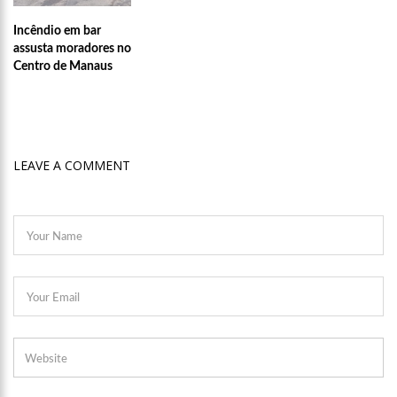
10:57
No celibato, Eliezer defende intimidade com Viih Tube: “Estou
Incêndio em bar
respeitando o tempo dela”
assusta moradores no
10:28
Ivete Sangalo se derrete ao ver a filha dançando no palco;
Centro de Manaus
assista
10:12
Haddad: Grupo de trabalho vai apurar dívida da Venezuela
com Brasil e organizar pagamento
13:03
Mulher que escavou túmulo do serial killer Lázaro diz que
sonhava com ele
LEAVE A COMMENT
12:58
Governo deve retomar negociação com professores nesta
segunda-feira
12:52
Policlínica Codajás realiza mais uma rodada de exames de
HPV para público LGBTQI+
12:47
Jornada Cientifica da Fundação Hospital Adriano Jorge tem a
submissão de trabalhos acadêmicos prorrogada até 7 de junho
12:39
Prefeitura de Manaus anuncia nova programação para as
feiras itinerantes de economia solidária e criativa
12:33
Tiroteio assusta público de campeonato de jiu-jitsu na Arena
Amadeu Teixeira
12:27
Câmara Cidadã: faltam dois dias para segunda edição, com
100 serviços e atendimentos gratuitos na zona sul