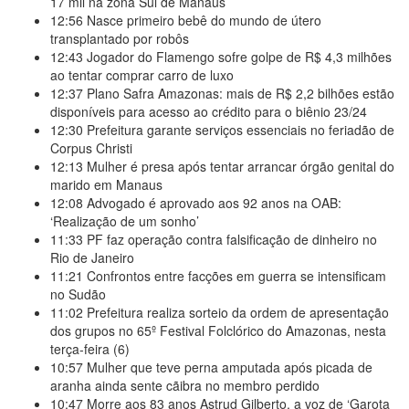
17 mil na zona Sul de Manaus
12:56
Nasce primeiro bebê do mundo de útero
transplantado por robôs
12:43
Jogador do Flamengo sofre golpe de R$ 4,3 milhões
ao tentar comprar carro de luxo
12:37
Plano Safra Amazonas: mais de R$ 2,2 bilhões estão
disponíveis para acesso ao crédito para o biênio 23/24
12:30
Prefeitura garante serviços essenciais no feriadão de
Corpus Christi
12:13
Mulher é presa após tentar arrancar órgão genital do
marido em Manaus
12:08
Advogado é aprovado aos 92 anos na OAB:
‘Realização de um sonho’
11:33
PF faz operação contra falsificação de dinheiro no
Rio de Janeiro
11:21
Confrontos entre facções em guerra se intensificam
no Sudão
11:02
Prefeitura realiza sorteio da ordem de apresentação
dos grupos no 65º Festival Folclórico do Amazonas, nesta
terça-feira (6)
10:57
Mulher que teve perna amputada após picada de
aranha ainda sente cãibra no membro perdido
10:47
Morre aos 83 anos Astrud Gilberto, a voz de ‘Garota