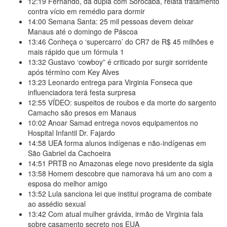
12:19
Fernando, da dupla com Sorocaba, relata tratamento
contra vício em remédio para dormir
14:00
Semana Santa: 25 mil pessoas devem deixar
Manaus até o domingo de Páscoa
13:46
Conheça o ‘supercarro’ do CR7 de R$ 45 milhões e
mais rápido que um fórmula 1
13:32
Gustavo ‘cowboy” é criticado por surgir sorridente
após término com Key Alves
13:23
Leonardo entrega para Virginia Fonseca que
influenciadora terá festa surpresa
12:55
VÍDEO: suspeitos de roubos e da morte do sargento
Camacho são presos em Manaus
10:02
Anoar Samad entrega novos equipamentos no
Hospital Infantil Dr. Fajardo
14:58
UEA forma alunos indígenas e não-indígenas em
São Gabriel da Cachoeira
14:51
PRTB no Amazonas elege novo presidente da sigla
13:58
Homem descobre que namorava há um ano com a
esposa do melhor amigo
13:52
Lula sanciona lei que institui programa de combate
ao assédio sexual
13:42
Com atual mulher grávida, irmão de Virginia fala
sobre casamento secreto nos EUA