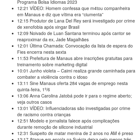
Programa Bolsa Idiomas 2023
12:21
VÍDEO: Homem confessa que m4tou companheira
em Manaus e diz que vítima era “ciumenta”
12:15
Produtor de Lana Del Rey será investigado por crime
de xenofobia após xingar Brasil
12:09
Noivado de Luan Santana terminou após cantor se
reaproximar da ex, Jade Magalhães
12:01
Última Chamada: Convocação da lista de espera do
Fies encerra nesta sexta
11:53
Prefeitura de Manaus abre inscrições gratuitas para
treinamento sobre marketing digital
10:01
Junho violeta – Caimi realiza grande caminhada para
combater a violência contra o idoso
13:11
Sine Manaus oferta 284 vagas de emprego nesta
quinta-feira, 1º/6
13:06
Anna Carolina Jatobá pode ir para o regime aberto;
veja outros casos
13:01
VÍDEO: Influenciadoras são investigadas por crime
de racismo contra crianças
12:51
Modelo e jornalista falece após complicações
durante remoção de silicone industrial
12:31
Suspeito de matar menina de 2 anos no AM é preso
12:17
Ataque em escola na Suécia deixa pelo menos três