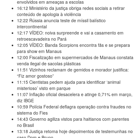
envolvidos em ameaças a escolas
16:12
Ministério da justiça obriga redes sociais a retirar
conteúdo de apologia à violência
12:22
Rússia anuncia teste de míssil balístico
intercontinental
12:17
VÍDEO: noiva surpreende e vai a casamento em
retroescavadeira no Pará
12:05
VÍDEO: Banda Scorpions encontra fãs e se prepara
para show em Manaus
12:00
Fiscalização em supermercados de Manaus constata
venda ilegal de sacolas plásticas
11:51
Vizinhos reclamam de gemidos e morador justifica:
“Fiz amor gostoso”
11:15
Cientistas pedem ajuda para identificar ‘animal
misterioso’ visto em parque
11:07
Inflação oficial desacelera e atinge 0,71% em março,
diz IBGE
10:59
Polícia Federal deflagra operação contra fraudes no
sistema do Fies
14:43
Governo agiliza vistos para haitianos com parentes
no Brasil
13:18
Justiça retoma hoje depoimentos de testemunhas no
caso Dom e Bruno