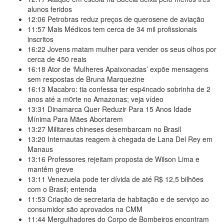
alunos feridos
12:06
Petrobras reduz preços de querosene de aviação
11:57
Mais Médicos tem cerca de 34 mil profissionais
inscritos
16:22
Jovens matam mulher para vender os seus olhos por
cerca de 450 reais
16:18
Ator de ‘Mulheres Apaixonadas’ expõe mensagens
sem respostas de Bruna Marquezine
16:13
Macabro: tia confessa ter esp4ncado sobrinha de 2
anos até a m0rte no Amazonas; veja vídeo
13:31
Dinamarca Quer Reduzir Para 15 Anos Idade
Mínima Para Mães Abortarem
13:27
Militares chineses desembarcam no Brasil
13:20
Internautas reagem à chegada de Lana Del Rey em
Manaus
13:16
Professores rejeitam proposta de Wilson Lima e
mantêm greve
13:11
Venezuela pode ter dívida de até R$ 12,5 bilhões
com o Brasil; entenda
11:53
Criação de secretaria de habitação e de serviço ao
consumidor são aprovados na CMM
11:44
Mergulhadores do Corpo de Bombeiros encontram