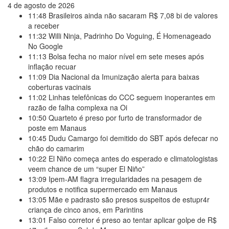
4 de agosto de 2026
11:48
Brasileiros ainda não sacaram R$ 7,08 bi de valores
a receber
11:32
Willi Ninja, Padrinho Do Voguing, É Homenageado
No Google
11:13
Bolsa fecha no maior nível em sete meses após
inflação recuar
11:09
Dia Nacional da Imunização alerta para baixas
coberturas vacinais
11:02
Linhas telefônicas do CCC seguem inoperantes em
razão de falha complexa na Oi
10:50
Quarteto é preso por furto de transformador de
poste em Manaus
10:45
Dudu Camargo foi demitido do SBT após defecar no
chão do camarim
10:22
El Niño começa antes do esperado e climatologistas
veem chance de um “super El Niño”
13:09
Ipem-AM flagra irregularidades na pesagem de
produtos e notifica supermercado em Manaus
13:05
Mãe e padrasto são presos suspeitos de estupr4r
criança de cinco anos, em Parintins
13:01
Falso corretor é preso ao tentar aplicar golpe de R$