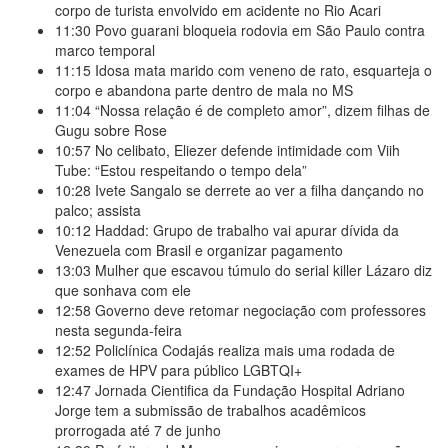
corpo de turista envolvido em acidente no Rio Acari
11:30
Povo guarani bloqueia rodovia em São Paulo contra
marco temporal
11:15
Idosa mata marido com veneno de rato, esquarteja o
corpo e abandona parte dentro de mala no MS
11:04
“Nossa relação é de completo amor”, dizem filhas de
Gugu sobre Rose
10:57
No celibato, Eliezer defende intimidade com Viih
Tube: “Estou respeitando o tempo dela”
10:28
Ivete Sangalo se derrete ao ver a filha dançando no
palco; assista
10:12
Haddad: Grupo de trabalho vai apurar dívida da
Venezuela com Brasil e organizar pagamento
13:03
Mulher que escavou túmulo do serial killer Lázaro diz
que sonhava com ele
12:58
Governo deve retomar negociação com professores
nesta segunda-feira
12:52
Policlínica Codajás realiza mais uma rodada de
exames de HPV para público LGBTQI+
12:47
Jornada Cientifica da Fundação Hospital Adriano
Jorge tem a submissão de trabalhos acadêmicos
prorrogada até 7 de junho