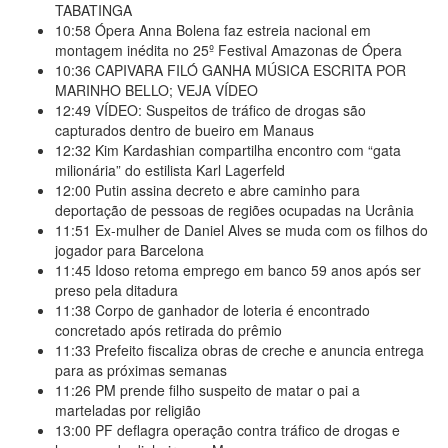
TABATINGA
10:58
Ópera Anna Bolena faz estreia nacional em
montagem inédita no 25º Festival Amazonas de Ópera
10:36
CAPIVARA FILÓ GANHA MÚSICA ESCRITA POR
MARINHO BELLO; VEJA VÍDEO
12:49
VÍDEO: Suspeitos de tráfico de drogas são
capturados dentro de bueiro em Manaus
12:32
Kim Kardashian compartilha encontro com “gata
milionária” do estilista Karl Lagerfeld
12:00
Putin assina decreto e abre caminho para
deportação de pessoas de regiões ocupadas na Ucrânia
11:51
Ex-mulher de Daniel Alves se muda com os filhos do
jogador para Barcelona
11:45
Idoso retoma emprego em banco 59 anos após ser
preso pela ditadura
11:38
Corpo de ganhador de loteria é encontrado
concretado após retirada do prêmio
11:33
Prefeito fiscaliza obras de creche e anuncia entrega
para as próximas semanas
11:26
PM prende filho suspeito de matar o pai a
marteladas por religião
13:00
PF deflagra operação contra tráfico de drogas e