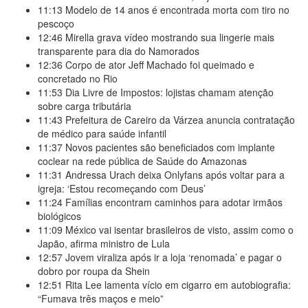
11:13
Modelo de 14 anos é encontrada morta com tiro no
pescoço
12:46
Mirella grava vídeo mostrando sua lingerie mais
transparente para dia do Namorados
12:36
Corpo de ator Jeff Machado foi queimado e
concretado no Rio
11:53
Dia Livre de Impostos: lojistas chamam atenção
sobre carga tributária
11:43
Prefeitura de Careiro da Várzea anuncia contratação
de médico para saúde infantil
11:37
Novos pacientes são beneficiados com implante
coclear na rede pública de Saúde do Amazonas
11:31
Andressa Urach deixa Onlyfans após voltar para a
igreja: ‘Estou recomeçando com Deus’
11:24
Famílias encontram caminhos para adotar irmãos
biológicos
11:09
México vai isentar brasileiros de visto, assim como o
Japão, afirma ministro de Lula
12:57
Jovem viraliza após ir a loja ‘renomada’ e pagar o
dobro por roupa da Shein
12:51
Rita Lee lamenta vício em cigarro em autobiografia:
“Fumava três maços e meio”