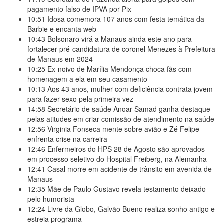
pagamento falso de IPVA por Pix
10:51
Idosa comemora 107 anos com festa temática da
Barbie e encanta web
10:43
Bolsonaro virá a Manaus ainda este ano para
fortalecer pré-candidatura de coronel Menezes à Prefeitura
de Manaus em 2024
10:25
Ex-noivo de Marília Mendonça choca fãs com
homenagem a ela em seu casamento
10:13
Aos 43 anos, mulher com deficiência contrata jovem
para fazer sexo pela primeira vez
14:58
Secretário de saúde Anoar Samad ganha destaque
pelas atitudes em criar comissão de atendimento na saúde
12:56
Virginia Fonseca mente sobre avião e Zé Felipe
enfrenta crise na carreira
12:46
Enfermeiros do HPS 28 de Agosto são aprovados
em processo seletivo do Hospital Freiberg, na Alemanha
12:41
Casal morre em acidente de trânsito em avenida de
Manaus
12:35
Mãe de Paulo Gustavo revela testamento deixado
pelo humorista
12:24
Livre da Globo, Galvão Bueno realiza sonho antigo e
estreia programa