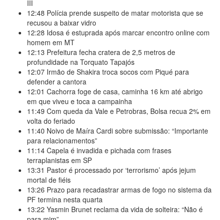
III
12:48
Polícia prende suspeito de matar motorista que se
recusou a baixar vidro
12:28
Idosa é estuprada após marcar encontro online com
homem em MT
12:13
Prefeitura fecha cratera de 2,5 metros de
profundidade na Torquato Tapajós
12:07
Irmão de Shakira troca socos com Piqué para
defender a cantora
12:01
Cachorra foge de casa, caminha 16 km até abrigo
em que viveu e toca a campainha
11:49
Com queda da Vale e Petrobras, Bolsa recua 2% em
volta do feriado
11:40
Noivo de Maíra Cardi sobre submissão: “Importante
para relacionamentos”
11:14
Capela é invadida e pichada com frases
terraplanistas em SP
13:31
Pastor é processado por ‘terrorismo’ após jejum
mortal de fiéis
13:26
Prazo para recadastrar armas de fogo no sistema da
PF termina nesta quarta
13:22
Yasmin Brunet reclama da vida de solteira: “Não é
para mim”