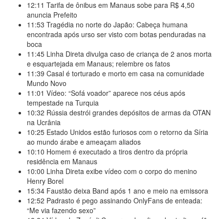
12:11
Tarifa de ônibus em Manaus sobe para R$ 4,50
anuncia Prefeito
11:53
Tragédia no norte do Japão: Cabeça humana
encontrada após urso ser visto com botas penduradas na
boca
11:45
Linha Direta divulga caso de criança de 2 anos morta
e esquartejada em Manaus; relembre os fatos
11:39
Casal é torturado e morto em casa na comunidade
Mundo Novo
11:01
Vídeo: “Sofá voador” aparece nos céus após
tempestade na Turquia
10:32
Rússia destrói grandes depósitos de armas da OTAN
na Ucrânia
10:25
Estado Unidos estão furiosos com o retorno da Síria
ao mundo árabe e ameaçam aliados
10:10
Homem é executado a tiros dentro da própria
residência em Manaus
10:00
Linha Direta exibe vídeo com o corpo do menino
Henry Borel
15:34
Faustão deixa Band após 1 ano e meio na emissora
12:52
Padrasto é pego assinando OnlyFans de enteada:
“Me via fazendo sexo”