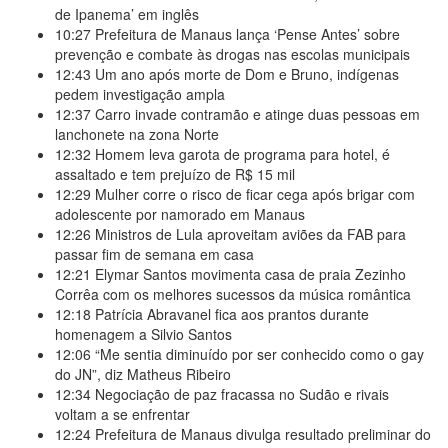
de Ipanema’ em inglês
10:27
Prefeitura de Manaus lança ‘Pense Antes’ sobre
prevenção e combate às drogas nas escolas municipais
12:43
Um ano após morte de Dom e Bruno, indígenas
pedem investigação ampla
12:37
Carro invade contramão e atinge duas pessoas em
lanchonete na zona Norte
12:32
Homem leva garota de programa para hotel, é
assaltado e tem prejuízo de R$ 15 mil
12:29
Mulher corre o risco de ficar cega após brigar com
adolescente por namorado em Manaus
12:26
Ministros de Lula aproveitam aviões da FAB para
passar fim de semana em casa
12:21
Elymar Santos movimenta casa de praia Zezinho
Corrêa com os melhores sucessos da música romântica
12:18
Patrícia Abravanel fica aos prantos durante
homenagem a Silvio Santos
12:06
“Me sentia diminuído por ser conhecido como o gay
do JN”, diz Matheus Ribeiro
12:34
Negociação de paz fracassa no Sudão e rivais
voltam a se enfrentar
12:24
Prefeitura de Manaus divulga resultado preliminar do