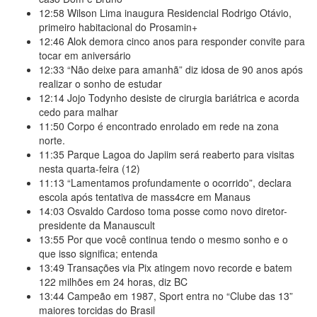
12:58
Wilson Lima inaugura Residencial Rodrigo Otávio,
primeiro habitacional do Prosamin+
12:46
Alok demora cinco anos para responder convite para
tocar em aniversário
12:33
“Não deixe para amanhã” diz idosa de 90 anos após
realizar o sonho de estudar
12:14
Jojo Todynho desiste de cirurgia bariátrica e acorda
cedo para malhar
11:50
Corpo é encontrado enrolado em rede na zona
norte.
11:35
Parque Lagoa do Japiim será reaberto para visitas
nesta quarta-feira (12)
11:13
“Lamentamos profundamente o ocorrido”, declara
escola após tentativa de mass4cre em Manaus
14:03
Osvaldo Cardoso toma posse como novo diretor-
presidente da Manauscult
13:55
Por que você continua tendo o mesmo sonho e o
que isso significa; entenda
13:49
Transações via Pix atingem novo recorde e batem
122 milhões em 24 horas, diz BC
13:44
Campeão em 1987, Sport entra no “Clube das 13”
maiores torcidas do Brasil