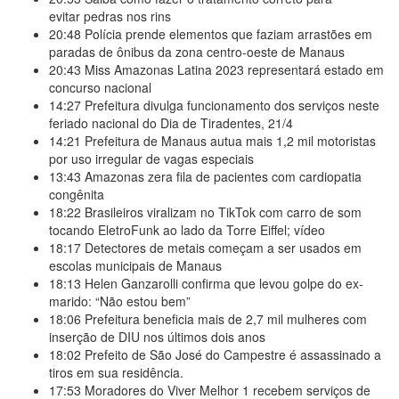
evitar pedras nos rins
20:48
Polícia prende elementos que faziam arrastões em
paradas de ônibus da zona centro-oeste de Manaus
20:43
Miss Amazonas Latina 2023 representará estado em
concurso nacional
14:27
Prefeitura divulga funcionamento dos serviços neste
feriado nacional do Dia de Tiradentes, 21/4
14:21
Prefeitura de Manaus autua mais 1,2 mil motoristas
por uso irregular de vagas especiais
13:43
Amazonas zera fila de pacientes com cardiopatia
congênita
18:22
Brasileiros viralizam no TikTok com carro de som
tocando EletroFunk ao lado da Torre Eiffel; vídeo
18:17
Detectores de metais começam a ser usados em
escolas municipais de Manaus
18:13
Helen Ganzarolli confirma que levou golpe do ex-
marido: “Não estou bem”
18:06
Prefeitura beneficia mais de 2,7 mil mulheres com
inserção de DIU nos últimos dois anos
18:02
Prefeito de São José do Campestre é assassinado a
tiros em sua residência.
17:53
Moradores do Viver Melhor 1 recebem serviços de