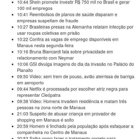
10:44
Shein promete investir R$ 750 mil no Brasil e gerar
100 mil empregos
10:41
Reembolsos de planos de saúde disparam e
empresas suspeitam de fraude
10:27
Brasileiras presas na Alemanha relatam infecção por
usar roupas coletivas em prisão
10:22
Confira as vagas de emprego disponíveis em
Manaus nesta segunda-feira
10:16
Bruna Biancardi fala sobre privacidade em
relacionamento com Neymar
10:06
GSI divulga imagens do dia da invasão no Palácio do
Planalto
09:50
Vídeo: sem trem de pouso, avião aterrissa de barriga
em aeroporto
09:44
Netflix é processada por escolher atriz negra para
representar Cleópatra
09:38
Vídeo: Homens invadem residência e matam três
pessoas na zona norte de Manaus
21:03
Suspeito de abusar criança em provador de
shopping em Manaus é solto
20:59
Homem é linchado pela população após esfaquear a
companheira no Centro de Manaus
20:53
Saiba como fazer o tratamento correto para