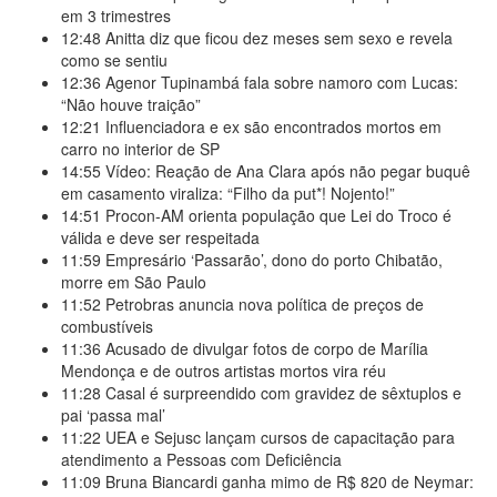
em 3 trimestres
12:48
Anitta diz que ficou dez meses sem sexo e revela
como se sentiu
12:36
Agenor Tupinambá fala sobre namoro com Lucas:
“Não houve traição”
12:21
Influenciadora e ex são encontrados mortos em
carro no interior de SP
14:55
Vídeo: Reação de Ana Clara após não pegar buquê
em casamento viraliza: “Filho da put*! Nojento!”
14:51
Procon-AM orienta população que Lei do Troco é
válida e deve ser respeitada
11:59
Empresário ‘Passarão’, dono do porto Chibatão,
morre em São Paulo
11:52
Petrobras anuncia nova política de preços de
combustíveis
11:36
Acusado de divulgar fotos de corpo de Marília
Mendonça e de outros artistas mortos vira réu
11:28
Casal é surpreendido com gravidez de sêxtuplos e
pai ‘passa mal’
11:22
UEA e Sejusc lançam cursos de capacitação para
atendimento a Pessoas com Deficiência
11:09
Bruna Biancardi ganha mimo de R$ 820 de Neymar: