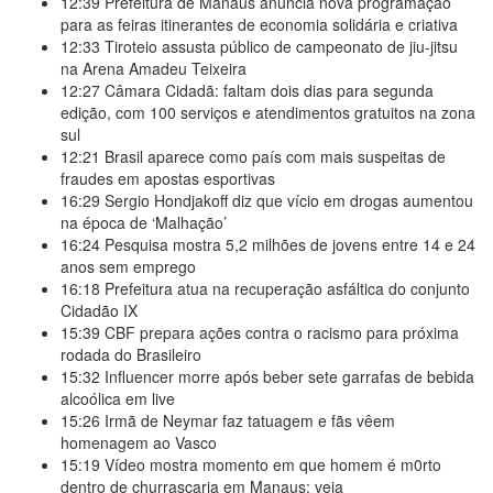
12:39
Prefeitura de Manaus anuncia nova programação
para as feiras itinerantes de economia solidária e criativa
12:33
Tiroteio assusta público de campeonato de jiu-jitsu
na Arena Amadeu Teixeira
12:27
Câmara Cidadã: faltam dois dias para segunda
edição, com 100 serviços e atendimentos gratuitos na zona
sul
12:21
Brasil aparece como país com mais suspeitas de
fraudes em apostas esportivas
16:29
Sergio Hondjakoff diz que vício em drogas aumentou
na época de ‘Malhação’
16:24
Pesquisa mostra 5,2 milhões de jovens entre 14 e 24
anos sem emprego
16:18
Prefeitura atua na recuperação asfáltica do conjunto
Cidadão IX
15:39
CBF prepara ações contra o racismo para próxima
rodada do Brasileiro
15:32
Influencer morre após beber sete garrafas de bebida
alcoólica em live
15:26
Irmã de Neymar faz tatuagem e fãs vêem
homenagem ao Vasco
15:19
Vídeo mostra momento em que homem é m0rto
dentro de churrascaria em Manaus; veja