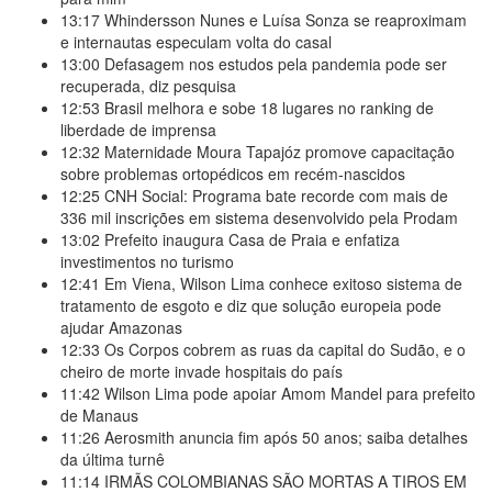
13:17
Whindersson Nunes e Luísa Sonza se reaproximam
e internautas especulam volta do casal
13:00
Defasagem nos estudos pela pandemia pode ser
recuperada, diz pesquisa
12:53
Brasil melhora e sobe 18 lugares no ranking de
liberdade de imprensa
12:32
Maternidade Moura Tapajóz promove capacitação
sobre problemas ortopédicos em recém-nascidos
12:25
CNH Social: Programa bate recorde com mais de
336 mil inscrições em sistema desenvolvido pela Prodam
13:02
Prefeito inaugura Casa de Praia e enfatiza
investimentos no turismo
12:41
Em Viena, Wilson Lima conhece exitoso sistema de
tratamento de esgoto e diz que solução europeia pode
ajudar Amazonas
12:33
Os Corpos cobrem as ruas da capital do Sudão, e o
cheiro de morte invade hospitais do país
11:42
Wilson Lima pode apoiar Amom Mandel para prefeito
de Manaus
11:26
Aerosmith anuncia fim após 50 anos; saiba detalhes
da última turnê
11:14
IRMÃS COLOMBIANAS SÃO MORTAS A TIROS EM