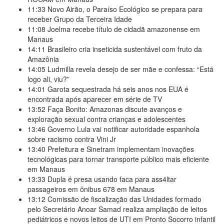
11:33
Novo Airão, o Paraíso Ecológico se prepara para
receber Grupo da Terceira Idade
11:08
Joelma recebe título de cidadã amazonense em
Manaus
14:11
Brasileiro cria inseticida sustentável com fruto da
Amazônia
14:05
Ludmilla revela desejo de ser mãe e confessa: “Está
logo ali, viu?”
14:01
Garota sequestrada há seis anos nos EUA é
encontrada após aparecer em série de TV
13:52
Faça Bonito: Amazonas discute avanços e
exploração sexual contra crianças e adolescentes
13:46
Governo Lula vai notificar autoridade espanhola
sobre racismo contra Vini Jr
13:40
Prefeitura e Sinetram implementam inovações
tecnológicas para tornar transporte público mais eficiente
em Manaus
13:33
Dupla é presa usando faca para ass4ltar
passageiros em ônibus 678 em Manaus
13:12
Comissão de fiscalização das Unidades formado
pelo Secretário Anoar Samad realiza ampliação de leitos
pediátricos e novos leitos de UTI em Pronto Socorro infantil