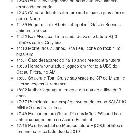
12:48
Polícia investiga caso de bebê que teve cabeça
arrancada no parto
12:43
Câmara debate sobre preço das passagens aéreas
para o Norte
11:39
Roger e Caio Ribeiro ‘atropelam’ Galvão Bueno e
animam a Globo
11:22
Key Alves confirma saída do vôlei e fatura R$ 3
milhões com o Onlyfans
11:10
Morre, aos 75 anos, Rita Lee, ícone do rock n’ roll
brasileiro
11:04
Gato desaparecido há 10 anos reencontra tutora
10:58
Homem t0rturad0 é jogado em frente à UBS do
Cacau Pirêra, no AM
18:07
Shakira e Tom Cruise são vistos no GP de Miami, e
internet especula romance
18:02
Mulher joga água fervente em marido e filho de 3
anos
17:57
Presidente Lula propõe nova mudança no SALÁRIO
MÍNIMO dos brasileiros
17:49
Em comemoração ao Dia das Mães, Wilson Lima
antecipa pagamento do Auxílio Estadual
17:45
Polo Industrial de Manaus fatura R$ 26,9 bilhões e
tem melhor resultado desde 2019