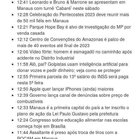
12:41
Leonardo e Bruno & Marrone se apresentam em
Manaus com turnê ‘Cabaré’ neste sábado
12:28
Celebração do Pentecostes 2023 deve reunir mais
de 50 mil fiéis em Manaus
12:21
Parque Hope Bay é alvo de investigação do MP por
venda casada
12:12
Centro de Convenções do Amazonas é palco de
mais de 40 eventos até final de 2023
12:06
Vídeo f0rte: homem é esmagad0 no caminhão após
acidente no Distrito Industrial
11:58
Alô, pai? Golpistas usam inteligência artificial para
clonar vozes e pedir dinheiro; veja como se proteger
12:55
Primeira parcela do 13º salário do INSS será paga
nesta 5ª feira
12:50
Apple quer lançar iPhones (ainda) maiores
12:39
Governo lança canal de denúncias sobre preço de
combustíveis
12:33
Manaus é a primeira capital do país a ter inscrito o
plano de ação da Lei Paulo Gustavo pela prefeitura
12:24
Congresso sobre educação alimentar nas escolas
começa hoje em Brasília
11:44
Assaltante é preso após troca de tiros com a
ROCAM em Manaus