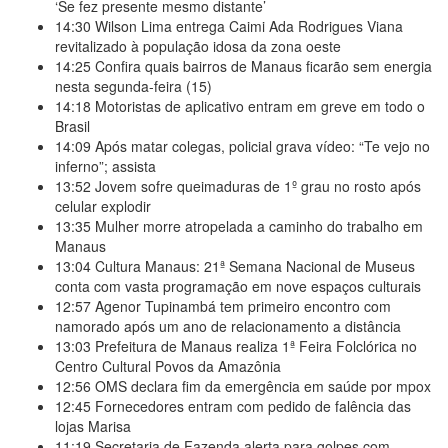
‘Se fez presente mesmo distante’
14:30
Wilson Lima entrega Caimi Ada Rodrigues Viana
revitalizado à população idosa da zona oeste
14:25
Confira quais bairros de Manaus ficarão sem energia
nesta segunda-feira (15)
14:18
Motoristas de aplicativo entram em greve em todo o
Brasil
14:09
Após matar colegas, policial grava vídeo: “Te vejo no
inferno”; assista
13:52
Jovem sofre queimaduras de 1º grau no rosto após
celular explodir
13:35
Mulher morre atropelada a caminho do trabalho em
Manaus
13:04
Cultura Manaus: 21ª Semana Nacional de Museus
conta com vasta programação em nove espaços culturais
12:57
Agenor Tupinambá tem primeiro encontro com
namorado após um ano de relacionamento a distância
13:03
Prefeitura de Manaus realiza 1ª Feira Folclórica no
Centro Cultural Povos da Amazônia
12:56
OMS declara fim da emergência em saúde por mpox
12:45
Fornecedores entram com pedido de falência das
lojas Marisa
11:19
Secretaria de Fazenda alerta para golpes com