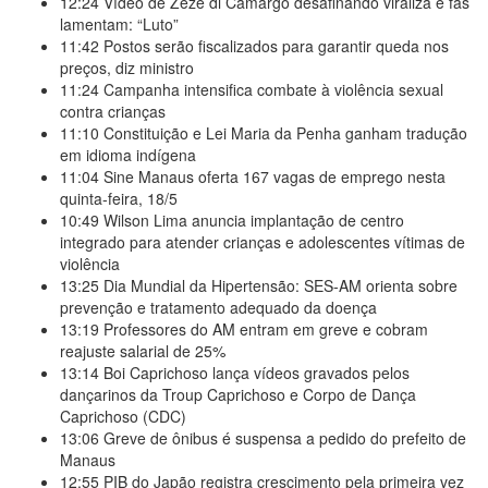
12:24
Vídeo de Zezé di Camargo desafinando viraliza e fãs
lamentam: “Luto”
11:42
Postos serão fiscalizados para garantir queda nos
preços, diz ministro
11:24
Campanha intensifica combate à violência sexual
contra crianças
11:10
Constituição e Lei Maria da Penha ganham tradução
em idioma indígena
11:04
Sine Manaus oferta 167 vagas de emprego nesta
quinta-feira, 18/5
10:49
Wilson Lima anuncia implantação de centro
integrado para atender crianças e adolescentes vítimas de
violência
13:25
Dia Mundial da Hipertensão: SES-AM orienta sobre
prevenção e tratamento adequado da doença
13:19
Professores do AM entram em greve e cobram
reajuste salarial de 25%
13:14
Boi Caprichoso lança vídeos gravados pelos
dançarinos da Troup Caprichoso e Corpo de Dança
Caprichoso (CDC)
13:06
Greve de ônibus é suspensa a pedido do prefeito de
Manaus
12:55
PIB do Japão registra crescimento pela primeira vez