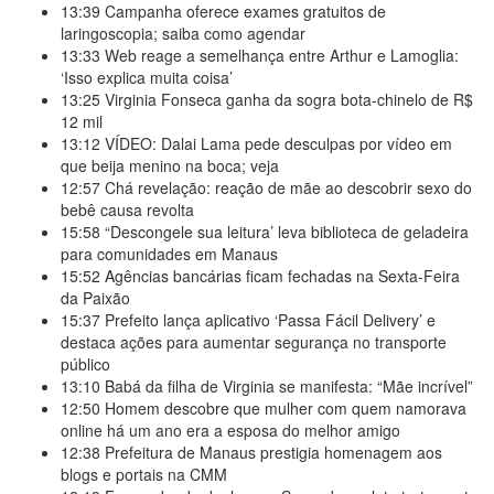
13:39
Campanha oferece exames gratuitos de
laringoscopia; saiba como agendar
13:33
Web reage a semelhança entre Arthur e Lamoglia:
‘Isso explica muita coisa’
13:25
Virginia Fonseca ganha da sogra bota-chinelo de R$
12 mil
13:12
VÍDEO: Dalai Lama pede desculpas por vídeo em
que beija menino na boca; veja
12:57
Chá revelação: reação de mãe ao descobrir sexo do
bebê causa revolta
15:58
“Descongele sua leitura’ leva biblioteca de geladeira
para comunidades em Manaus
15:52
Agências bancárias ficam fechadas na Sexta-Feira
da Paixão
15:37
Prefeito lança aplicativo ‘Passa Fácil Delivery’ e
destaca ações para aumentar segurança no transporte
público
13:10
Babá da filha de Virginia se manifesta: “Mãe incrível”
12:50
Homem descobre que mulher com quem namorava
online há um ano era a esposa do melhor amigo
12:38
Prefeitura de Manaus prestigia homenagem aos
blogs e portais na CMM