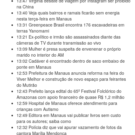
13:47
Virginia desiste de viagem por Instagram ser proibido
na China
13:40
Veja quais bairros e ramais ficarão sem energia
nesta terça-feira em Manaus
13:31
Greenpeace Brasil encontra 176 escavadeiras em
terras Yanomami
13:21
Ex-político e irmão são assassinados diante das
câmeras de TV durante transmissão ao vivo
13:09
Mulher é presa suspeita de envenenar o próprio
marido no interior do AM
13:02
Cadáver é encontrado dentro de saco embaixo de
ponte em Manaus
12:53
Prefeitura de Manaus anuncia reforma na feira do
Viver Melhor e construção de novo espaço para feirantes
do Mutirão
12:43
Prefeito lança edital do 65º Festival Folclórico do
Amazonas com apoio financeiro de quase R$ 1,2 milhão
12:59
Hospital de Manaus oferece atendimento para
crianças com Autismo
12:49
Editora em Manaus vai publicar livros sem custo
para os autores; saiba como
12:32
Polícia diz que vai apurar vazamento de fotos da
cantora Marília Mendonça