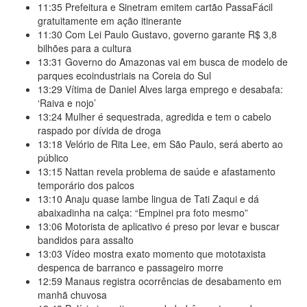
11:35
Prefeitura e Sinetram emitem cartão PassaFácil
gratuitamente em ação itinerante
11:30
Com Lei Paulo Gustavo, governo garante R$ 3,8
bilhões para a cultura
13:31
Governo do Amazonas vai em busca de modelo de
parques ecoindustriais na Coreia do Sul
13:29
Vítima de Daniel Alves larga emprego e desabafa:
‘Raiva e nojo’
13:24
Mulher é sequestrada, agredida e tem o cabelo
raspado por dívida de droga
13:18
Velório de Rita Lee, em São Paulo, será aberto ao
público
13:15
Nattan revela problema de saúde e afastamento
temporário dos palcos
13:10
Anaju quase lambe lingua de Tati Zaqui e dá
abaixadinha na calça: “Empinei pra foto mesmo”
13:06
Motorista de aplicativo é preso por levar e buscar
bandidos para assalto
13:03
Vídeo mostra exato momento que mototaxista
despenca de barranco e passageiro morre
12:59
Manaus registra ocorrências de desabamento em
manhã chuvosa