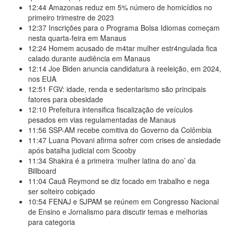
12:44
Amazonas reduz em 5% número de homicídios no
primeiro trimestre de 2023
12:37
Inscrições para o Programa Bolsa Idiomas começam
nesta quarta-feira em Manaus
12:24
Homem acusado de m4tar mulher estr4ngulada fica
calado durante audiência em Manaus
12:14
Joe Biden anuncia candidatura à reeleição, em 2024,
nos EUA
12:51
FGV: idade, renda e sedentarismo são principais
fatores para obesidade
12:10
Prefeitura intensifica fiscalização de veículos
pesados em vias regulamentadas de Manaus
11:56
SSP-AM recebe comitiva do Governo da Colômbia
11:47
Luana Piovani afirma sofrer com crises de ansiedade
após batalha judicial com Scooby
11:34
Shakira é a primeira ‘mulher latina do ano’ da
Billboard
11:04
Cauã Reymond se diz focado em trabalho e nega
ser solteiro cobiçado
10:54
FENAJ e SJPAM se reúnem em Congresso Nacional
de Ensino e Jornalismo para discutir temas e melhorias
para categoria