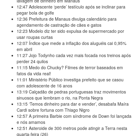
lavagem de dinheiro em Manaus
12:47
Adolescente ‘perde’ testículo após se inclinar para
pegar bola de golfe
12:36
Prefeitura de Manaus divulga calendário para
agendamento de castração de cães e gatos
12:23
Modelo diz ter sido expulsa de supermercado por
usar roupas curtas
12:07
Índice que mede a inflação dos aluguéis cai 0,95%
em abril
11:27
Jojo Todynho cada vez mais focada nos treinos após
perder 24 quilos
11:15
Medo do Chucky? Filmes de terror baseados em
fatos da vida real!
11:01
Ministério Público investiga prefeito que se casou
com adolescente de 16 anos
13:19
Calçadão de pedras portuguesas traz movimentos
sinuosos que lembram o rio, na Ponta Negra
13:15
‘Temos dinheiro para dar e vender’, desabafa Maíra
Cardi sobre fortuna com Thiago Nigro
12:57
A primeira Barbie com síndrome de Down foi lançada
e nós amamos
12:51
Asteroide de 300 metros pode atingir a Terra nesta
quarta-feira (26)