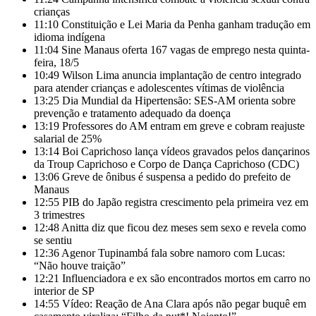
crianças
11:10
Constituição e Lei Maria da Penha ganham tradução em
idioma indígena
11:04
Sine Manaus oferta 167 vagas de emprego nesta quinta-
feira, 18/5
10:49
Wilson Lima anuncia implantação de centro integrado
para atender crianças e adolescentes vítimas de violência
13:25
Dia Mundial da Hipertensão: SES-AM orienta sobre
prevenção e tratamento adequado da doença
13:19
Professores do AM entram em greve e cobram reajuste
salarial de 25%
13:14
Boi Caprichoso lança vídeos gravados pelos dançarinos
da Troup Caprichoso e Corpo de Dança Caprichoso (CDC)
13:06
Greve de ônibus é suspensa a pedido do prefeito de
Manaus
12:55
PIB do Japão registra crescimento pela primeira vez em
3 trimestres
12:48
Anitta diz que ficou dez meses sem sexo e revela como
se sentiu
12:36
Agenor Tupinambá fala sobre namoro com Lucas:
“Não houve traição”
12:21
Influenciadora e ex são encontrados mortos em carro no
interior de SP
14:55
Vídeo: Reação de Ana Clara após não pegar buquê em