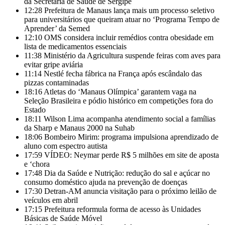
da Secretaria de Saúde de Sergipe
12:28
Prefeitura de Manaus lança mais um processo seletivo
para universitários que queiram atuar no ‘Programa Tempo de
Aprender’ da Semed
12:10
OMS considera incluir remédios contra obesidade em
lista de medicamentos essenciais
11:38
Ministério da Agricultura suspende feiras com aves para
evitar gripe aviária
11:14
Nestlé fecha fábrica na França após escândalo das
pizzas contaminadas
18:16
Atletas do ‘Manaus Olímpica’ garantem vaga na
Seleção Brasileira e pódio histórico em competições fora do
Estado
18:11
Wilson Lima acompanha atendimento social a famílias
da Sharp e Manaus 2000 na Suhab
18:06
Bombeiro Mirim: programa impulsiona aprendizado de
aluno com espectro autista
17:59
VÍDEO: Neymar perde R$ 5 milhões em site de aposta
e ‘chora
17:48
Dia da Saúde e Nutrição: redução do sal e açúcar no
consumo doméstico ajuda na prevenção de doenças
17:30
Detran-AM anuncia visitação para o próximo leilão de
veículos em abril
17:15
Prefeitura reformula forma de acesso às Unidades
Básicas de Saúde Móvel