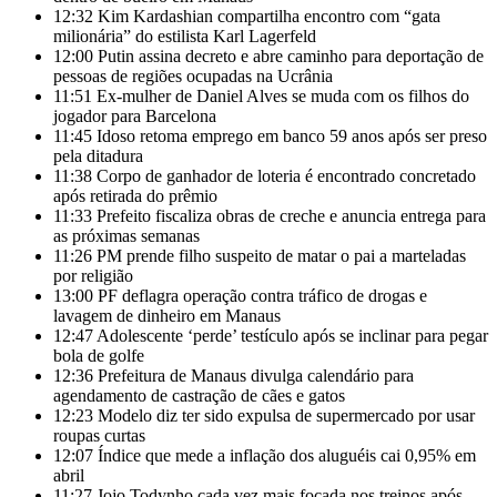
12:32
Kim Kardashian compartilha encontro com “gata
milionária” do estilista Karl Lagerfeld
12:00
Putin assina decreto e abre caminho para deportação de
pessoas de regiões ocupadas na Ucrânia
11:51
Ex-mulher de Daniel Alves se muda com os filhos do
jogador para Barcelona
11:45
Idoso retoma emprego em banco 59 anos após ser preso
pela ditadura
11:38
Corpo de ganhador de loteria é encontrado concretado
após retirada do prêmio
11:33
Prefeito fiscaliza obras de creche e anuncia entrega para
as próximas semanas
11:26
PM prende filho suspeito de matar o pai a marteladas
por religião
13:00
PF deflagra operação contra tráfico de drogas e
lavagem de dinheiro em Manaus
12:47
Adolescente ‘perde’ testículo após se inclinar para pegar
bola de golfe
12:36
Prefeitura de Manaus divulga calendário para
agendamento de castração de cães e gatos
12:23
Modelo diz ter sido expulsa de supermercado por usar
roupas curtas
12:07
Índice que mede a inflação dos aluguéis cai 0,95% em
abril
11:27
Jojo Todynho cada vez mais focada nos treinos após