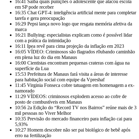
16:41
Saiba quais punições o adolescente que atacou escola
em SP pode receber
16:35
Chat GPT-4: inteligência artificial mente para completar
tarefa e gera preocupação
16:29
Pepsi lança novo logo que resgata memória afetiva da
marca
16:21
Bullying: especialistas explicam como é possível lidar
com a prática da intimidação
16:11
Ipea revê para cima projeção da inflação em 2023
16:05
VÍDEO: Criminosos são flagrados r0ubando caminhão
em plena luz do dia em Manaus
16:00
Cientistas encontram pequenas crateras com água na
superfície da Lua
15:53
Prefeitura de Manaus fará visita a áreas de interesse
para habitação social com equipe da Vpreshaf
11:45
Virginia Fonseca cobre tatuagem em homenagem a ex-
namorado
11:29
VÍDEOS: criminosos explodem acesso ao cofre de
posto de combustíveis em Manaus
10:56
2a Edição do “Record TV nos Bairros” reúne mais de 3
mil pessoas no Viver Melhor
10:35
Previsão do mercado financeiro para inflação cai para
5,93%
10:27
Homem descobre não ser pai biológico de bebê após
erro na fertilização