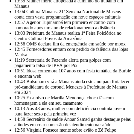
13:35
Mulher morre atropelada a caminho do trabalho em
Manaus
13:04
Cultura Manaus: 21ª Semana Nacional de Museus
conta com vasta programação em nove espaços culturais
12:57
Agenor Tupinambá tem primeiro encontro com
namorado após um ano de relacionamento a distância
13:03
Prefeitura de Manaus realiza 1ª Feira Folclórica no
Centro Cultural Povos da Amazônia
12:56
OMS declara fim da emergência em saúde por mpox
12:45
Fornecedores entram com pedido de falência das lojas
Marisa
11:19
Secretaria de Fazenda alerta para golpes com
pagamento falso de IPVA por Pix
10:51
Idosa comemora 107 anos com festa temática da Barbie
e encanta web
10:43
Bolsonaro virá a Manaus ainda este ano para fortalecer
pré-candidatura de coronel Menezes à Prefeitura de Manaus
em 2024
10:25
Ex-noivo de Marília Mendonça choca fãs com
homenagem a ela em seu casamento
10:13
Aos 43 anos, mulher com deficiência contrata jovem
para fazer sexo pela primeira vez
14:58
Secretário de saúde Anoar Samad ganha destaque pelas
atitudes em criar comissão de atendimento na saúde
12:56
Virginia Fonseca mente sobre avião e Zé Felipe