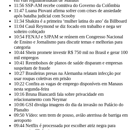
em vias regulamentadas de Manaus
11:56
SSP-AM recebe comitiva do Governo da Colômbia
11:47
Luana Piovani afirma sofrer com crises de ansiedade
após batalha judicial com Scooby
11:34
Shakira é a primeira ‘mulher latina do ano’ da Billboard
11:04
Cauã Reymond se diz focado em trabalho e nega ser
solteiro cobiçado
10:54
FENAJ e SJPAM se reúnem em Congresso Nacional
de Ensino e Jornalismo para discutir temas e melhorias para
categoria
10:44
Shein promete investir R$ 750 mil no Brasil e gerar 100
mil empregos
10:41
Reembolsos de planos de saúde disparam e empresas
suspeitam de fraude
10:27
Brasileiras presas na Alemanha relatam infecção por
usar roupas coletivas em prisão
10:22
Confira as vagas de emprego disponíveis em Manaus
nesta segunda-feira
10:16
Bruna Biancardi fala sobre privacidade em
relacionamento com Neymar
10:06
GSI divulga imagens do dia da invasão no Palácio do
Planalto
09:50
Vídeo: sem trem de pouso, avião aterrissa de barriga em
aeroporto
09:44
Netflix é processada por escolher atriz negra para