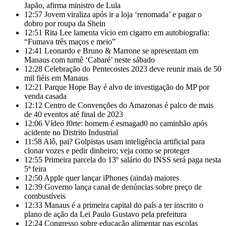
Japão, afirma ministro de Lula
12:57
Jovem viraliza após ir a loja ‘renomada’ e pagar o
dobro por roupa da Shein
12:51
Rita Lee lamenta vício em cigarro em autobiografia:
“Fumava três maços e meio”
12:41
Leonardo e Bruno & Marrone se apresentam em
Manaus com turnê ‘Cabaré’ neste sábado
12:28
Celebração do Pentecostes 2023 deve reunir mais de 50
mil fiéis em Manaus
12:21
Parque Hope Bay é alvo de investigação do MP por
venda casada
12:12
Centro de Convenções do Amazonas é palco de mais
de 40 eventos até final de 2023
12:06
Vídeo f0rte: homem é esmagad0 no caminhão após
acidente no Distrito Industrial
11:58
Alô, pai? Golpistas usam inteligência artificial para
clonar vozes e pedir dinheiro; veja como se proteger
12:55
Primeira parcela do 13º salário do INSS será paga nesta
5ª feira
12:50
Apple quer lançar iPhones (ainda) maiores
12:39
Governo lança canal de denúncias sobre preço de
combustíveis
12:33
Manaus é a primeira capital do país a ter inscrito o
plano de ação da Lei Paulo Gustavo pela prefeitura
12:24
Congresso sobre educação alimentar nas escolas