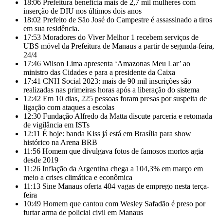
18:06
Prefeitura beneficia mais de 2,7 mil mulheres com
inserção de DIU nos últimos dois anos
18:02
Prefeito de São José do Campestre é assassinado a tiros
em sua residência.
17:53
Moradores do Viver Melhor 1 recebem serviços de
UBS móvel da Prefeitura de Manaus a partir de segunda-feira,
24/4
17:46
Wilson Lima apresenta ‘Amazonas Meu Lar’ ao
ministro das Cidades e para a presidente da Caixa
17:41
CNH Social 2023: mais de 90 mil inscrições são
realizadas nas primeiras horas após a liberação do sistema
12:42
Em 10 dias, 225 pessoas foram presas por suspeita de
ligação com ataques a escolas
12:30
Fundação Alfredo da Matta discute parceria e retomada
de vigilância em ISTs
12:11
É hoje: banda Kiss já está em Brasília para show
histórico na Arena BRB
11:56
Homem que divulgava fotos de famosos mortos agia
desde 2019
11:26
Inflação da Argentina chega a 104,3% em março em
meio a crises climática e econômica
11:13
Sine Manaus oferta 404 vagas de emprego nesta terça-
feira
10:49
Homem que cantou com Wesley Safadão é preso por
furtar arma de policial civil em Manaus