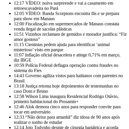
12:17
VÍDEO: noiva surpreende e vai a casamento em
retroescavadeira no Pará
12:05
VÍDEO: Banda Scorpions encontra fãs e se prepara
para show em Manaus
12:00
Fiscalização em supermercados de Manaus constata
venda ilegal de sacolas plásticas
11:51
Vizinhos reclamam de gemidos e morador justifica: “Fiz
amor gostoso”
11:15
Cientistas pedem ajuda para identificar ‘animal
misterioso’ visto em parque
11:07
Inflação oficial desacelera e atinge 0,71% em março,
diz IBGE
10:59
Polícia Federal deflagra operação contra fraudes no
sistema do Fies
14:43
Governo agiliza vistos para haitianos com parentes no
Brasil
13:18
Justiça retoma hoje depoimentos de testemunhas no
caso Dom e Bruno
12:58
Wilson Lima inaugura Residencial Rodrigo Otávio,
primeiro habitacional do Prosamin+
12:46
Alok demora cinco anos para responder convite para
tocar em aniversário
12:33
“Não deixe para amanhã” diz idosa de 90 anos após
realizar o sonho de estudar
12:14
Jojo Todynho desiste de cirurgia bariátrica e acorda