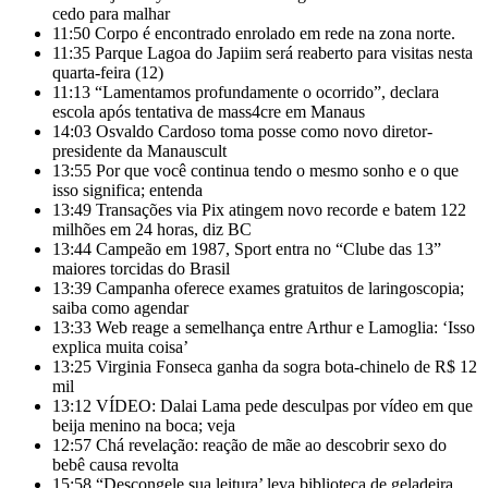
cedo para malhar
11:50
Corpo é encontrado enrolado em rede na zona norte.
11:35
Parque Lagoa do Japiim será reaberto para visitas nesta
quarta-feira (12)
11:13
“Lamentamos profundamente o ocorrido”, declara
escola após tentativa de mass4cre em Manaus
14:03
Osvaldo Cardoso toma posse como novo diretor-
presidente da Manauscult
13:55
Por que você continua tendo o mesmo sonho e o que
isso significa; entenda
13:49
Transações via Pix atingem novo recorde e batem 122
milhões em 24 horas, diz BC
13:44
Campeão em 1987, Sport entra no “Clube das 13”
maiores torcidas do Brasil
13:39
Campanha oferece exames gratuitos de laringoscopia;
saiba como agendar
13:33
Web reage a semelhança entre Arthur e Lamoglia: ‘Isso
explica muita coisa’
13:25
Virginia Fonseca ganha da sogra bota-chinelo de R$ 12
mil
13:12
VÍDEO: Dalai Lama pede desculpas por vídeo em que
beija menino na boca; veja
12:57
Chá revelação: reação de mãe ao descobrir sexo do
bebê causa revolta
15:58
“Descongele sua leitura’ leva biblioteca de geladeira