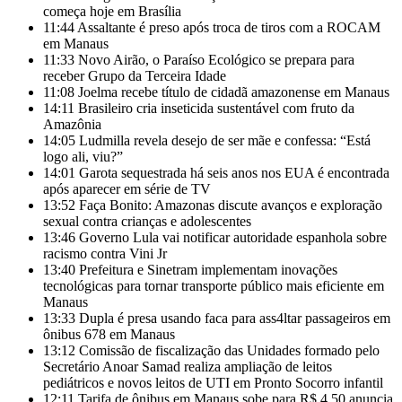
começa hoje em Brasília
11:44
Assaltante é preso após troca de tiros com a ROCAM
em Manaus
11:33
Novo Airão, o Paraíso Ecológico se prepara para
receber Grupo da Terceira Idade
11:08
Joelma recebe título de cidadã amazonense em Manaus
14:11
Brasileiro cria inseticida sustentável com fruto da
Amazônia
14:05
Ludmilla revela desejo de ser mãe e confessa: “Está
logo ali, viu?”
14:01
Garota sequestrada há seis anos nos EUA é encontrada
após aparecer em série de TV
13:52
Faça Bonito: Amazonas discute avanços e exploração
sexual contra crianças e adolescentes
13:46
Governo Lula vai notificar autoridade espanhola sobre
racismo contra Vini Jr
13:40
Prefeitura e Sinetram implementam inovações
tecnológicas para tornar transporte público mais eficiente em
Manaus
13:33
Dupla é presa usando faca para ass4ltar passageiros em
ônibus 678 em Manaus
13:12
Comissão de fiscalização das Unidades formado pelo
Secretário Anoar Samad realiza ampliação de leitos
pediátricos e novos leitos de UTI em Pronto Socorro infantil
12:11
Tarifa de ônibus em Manaus sobe para R$ 4,50 anuncia