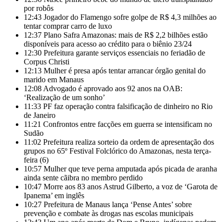
por robôs
12:43
Jogador do Flamengo sofre golpe de R$ 4,3 milhões ao
tentar comprar carro de luxo
12:37
Plano Safra Amazonas: mais de R$ 2,2 bilhões estão
disponíveis para acesso ao crédito para o biênio 23/24
12:30
Prefeitura garante serviços essenciais no feriadão de
Corpus Christi
12:13
Mulher é presa após tentar arrancar órgão genital do
marido em Manaus
12:08
Advogado é aprovado aos 92 anos na OAB:
‘Realização de um sonho’
11:33
PF faz operação contra falsificação de dinheiro no Rio
de Janeiro
11:21
Confrontos entre facções em guerra se intensificam no
Sudão
11:02
Prefeitura realiza sorteio da ordem de apresentação dos
grupos no 65º Festival Folclórico do Amazonas, nesta terça-
feira (6)
10:57
Mulher que teve perna amputada após picada de aranha
ainda sente cãibra no membro perdido
10:47
Morre aos 83 anos Astrud Gilberto, a voz de ‘Garota de
Ipanema’ em inglês
10:27
Prefeitura de Manaus lança ‘Pense Antes’ sobre
prevenção e combate às drogas nas escolas municipais