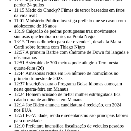
perder 24 quilos
11:15
Medo do Chucky? Filmes de terror baseados em fatos
da vida real!
11:01
Ministério Público investiga prefeito que se casou com
adolescente de 16 anos
13:19
Calçadão de pedras portuguesas traz movimentos
sinuosos que lembram o rio, na Ponta Negra
13:15
‘Temos dinheiro para dar e vender’, desabafa Maíra
Cardi sobre fortuna com Thiago Nigro
12:57
A primeira Barbie com síndrome de Down foi lançada e
nós amamos
12:51
Asteroide de 300 metros pode atingir a Terra nesta
quarta-feira (26)
12:44
Amazonas reduz em 5% número de homicídios no
primeiro trimestre de 2023
12:37
Inscrições para o Programa Bolsa Idiomas começam
nesta quarta-feira em Manaus
12:24
Homem acusado de m4tar mulher estr4ngulada fica
calado durante audiência em Manaus
12:14
Joe Biden anuncia candidatura à reeleição, em 2024,
nos EUA
12:51
FGV: idade, renda e sedentarismo são principais fatores
para obesidade
12:10
Prefeitura intensifica fiscalização de veículos pesados