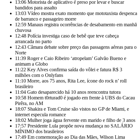
13:06
Motorista de aplicativo é preso por levar e buscar
bandidos para assalto
13:03
Vídeo mostra exato momento que mototaxista despenca
de barranco e passageiro morre
12:59
Manaus registra ocorrências de desabamento em manhã
chuvosa
12:48
Polícia investiga caso de bebê que teve cabeça
arrancada no parto
12:43
Câmara debate sobre preço das passagens aéreas para o
Norte
11:39
Roger e Caio Ribeiro ‘atropelam’ Galvão Bueno e
animam a Globo
11:22
Key Alves confirma saída do vôlei e fatura R$ 3
milhões com o Onlyfans
11:10
Morre, aos 75 anos, Rita Lee, ícone do rock n’ roll
brasileiro
11:04
Gato desaparecido há 10 anos reencontra tutora
10:58
Homem t0rturad0 é jogado em frente à UBS do Cacau
Pirêra, no AM
18:07
Shakira e Tom Cruise são vistos no GP de Miami, e
internet especula romance
18:02
Mulher joga água fervente em marido e filho de 3 anos
17:57
Presidente Lula propõe nova mudança no SALÁRIO
MÍNIMO dos brasileiros
17:49
Em comemoração ao Dia das Mães, Wilson Lima