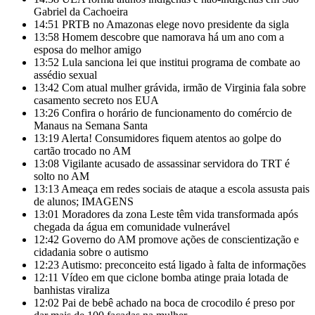
Gabriel da Cachoeira
14:51
PRTB no Amazonas elege novo presidente da sigla
13:58
Homem descobre que namorava há um ano com a
esposa do melhor amigo
13:52
Lula sanciona lei que institui programa de combate ao
assédio sexual
13:42
Com atual mulher grávida, irmão de Virginia fala sobre
casamento secreto nos EUA
13:26
Confira o horário de funcionamento do comércio de
Manaus na Semana Santa
13:19
Alerta! Consumidores fiquem atentos ao golpe do
cartão trocado no AM
13:08
Vigilante acusado de assassinar servidora do TRT é
solto no AM
13:13
Ameaça em redes sociais de ataque a escola assusta pais
de alunos; IMAGENS
13:01
Moradores da zona Leste têm vida transformada após
chegada da água em comunidade vulnerável
12:42
Governo do AM promove ações de conscientização e
cidadania sobre o autismo
12:23
Autismo: preconceito está ligado à falta de informações
12:11
Vídeo em que ciclone bomba atinge praia lotada de
banhistas viraliza
12:02
Pai de bebê achado na boca de crocodilo é preso por