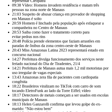
representar Cleópatra
09:38
Vídeo: Homens invadem residência e matam três
pessoas na zona norte de Manaus
21:03
Suspeito de abusar criança em provador de shopping
em Manaus é solto
20:59
Homem é linchado pela população após esfaquear a
companheira no Centro de Manaus
20:53
Saiba como fazer o tratamento correto para
evitar pedras nos rins
20:48
Polícia prende elementos que faziam arrastões em
paradas de ônibus da zona centro-oeste de Manaus
20:43
Miss Amazonas Latina 2023 representará estado em
concurso nacional
14:27
Prefeitura divulga funcionamento dos serviços neste
feriado nacional do Dia de Tiradentes, 21/4
14:21
Prefeitura de Manaus autua mais 1,2 mil motoristas por
uso irregular de vagas especiais
13:43
Amazonas zera fila de pacientes com cardiopatia
congênita
18:22
Brasileiros viralizam no TikTok com carro de som
tocando EletroFunk ao lado da Torre Eiffel; vídeo
18:17
Detectores de metais começam a ser usados em escolas
municipais de Manaus
18:13
Helen Ganzarolli confirma que levou golpe do ex-
marido: “Não estou bem”