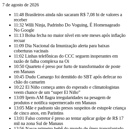
7 de agosto de 2026
11:48
Brasileiros ainda não sacaram R$ 7,08 bi de valores a
receber
11:32
Willi Ninja, Padrinho Do Voguing, É Homenageado
No Google
11:13
Bolsa fecha no maior nível em sete meses após inflação
recuar
11:09
Dia Nacional da Imunização alerta para baixas
coberturas vacinais
11:02
Linhas telefônicas do CCC seguem inoperantes em
razão de falha complexa na Oi
10:50
Quarteto é preso por furto de transformador de poste
em Manaus
10:45
Dudu Camargo foi demitido do SBT após defecar no
chão do camarim
10:22
El Niño começa antes do esperado e climatologistas
veem chance de um “super El Niño”
13:09
Ipem-AM flagra irregularidades na pesagem de
produtos e notifica supermercado em Manaus
13:05
Mãe e padrasto são presos suspeitos de estupr4r criança
de cinco anos, em Parintins
13:01
Falso corretor é preso ao tentar aplicar golpe de R$ 17
mil na zona Sul de Manaus
12:56
Nasce primeiro bebê do mundo de útero transplantado