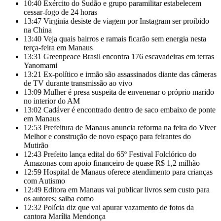
10:40
Exército do Sudão e grupo paramilitar estabelecem
cessar-fogo de 24 horas
13:47
Virginia desiste de viagem por Instagram ser proibido
na China
13:40
Veja quais bairros e ramais ficarão sem energia nesta
terça-feira em Manaus
13:31
Greenpeace Brasil encontra 176 escavadeiras em terras
Yanomami
13:21
Ex-político e irmão são assassinados diante das câmeras
de TV durante transmissão ao vivo
13:09
Mulher é presa suspeita de envenenar o próprio marido
no interior do AM
13:02
Cadáver é encontrado dentro de saco embaixo de ponte
em Manaus
12:53
Prefeitura de Manaus anuncia reforma na feira do Viver
Melhor e construção de novo espaço para feirantes do
Mutirão
12:43
Prefeito lança edital do 65º Festival Folclórico do
Amazonas com apoio financeiro de quase R$ 1,2 milhão
12:59
Hospital de Manaus oferece atendimento para crianças
com Autismo
12:49
Editora em Manaus vai publicar livros sem custo para
os autores; saiba como
12:32
Polícia diz que vai apurar vazamento de fotos da
cantora Marília Mendonça