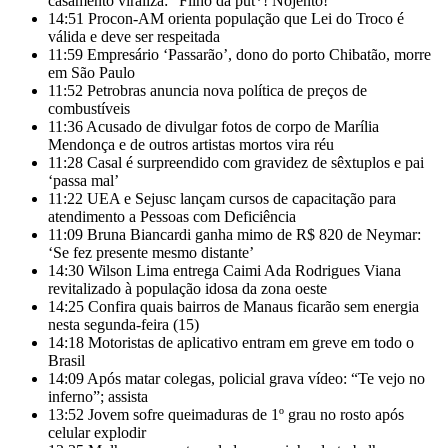
casamento viraliza: “Filho da put*! Nojento!”
14:51
Procon-AM orienta população que Lei do Troco é
válida e deve ser respeitada
11:59
Empresário ‘Passarão’, dono do porto Chibatão, morre
em São Paulo
11:52
Petrobras anuncia nova política de preços de
combustíveis
11:36
Acusado de divulgar fotos de corpo de Marília
Mendonça e de outros artistas mortos vira réu
11:28
Casal é surpreendido com gravidez de sêxtuplos e pai
‘passa mal’
11:22
UEA e Sejusc lançam cursos de capacitação para
atendimento a Pessoas com Deficiência
11:09
Bruna Biancardi ganha mimo de R$ 820 de Neymar:
‘Se fez presente mesmo distante’
14:30
Wilson Lima entrega Caimi Ada Rodrigues Viana
revitalizado à população idosa da zona oeste
14:25
Confira quais bairros de Manaus ficarão sem energia
nesta segunda-feira (15)
14:18
Motoristas de aplicativo entram em greve em todo o
Brasil
14:09
Após matar colegas, policial grava vídeo: “Te vejo no
inferno”; assista
13:52
Jovem sofre queimaduras de 1º grau no rosto após
celular explodir