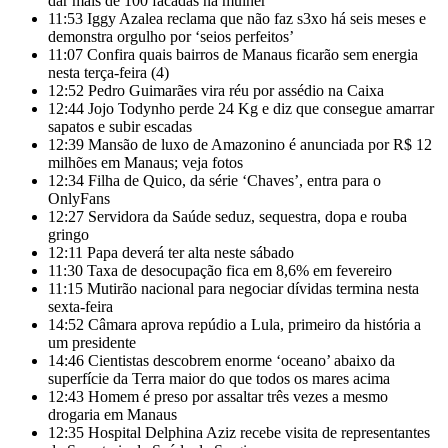
dar mais de 100 facadas na mulher
11:53
Iggy Azalea reclama que não faz s3xo há seis meses e
demonstra orgulho por ‘seios perfeitos’
11:07
Confira quais bairros de Manaus ficarão sem energia
nesta terça-feira (4)
12:52
Pedro Guimarães vira réu por assédio na Caixa
12:44
Jojo Todynho perde 24 Kg e diz que consegue amarrar
sapatos e subir escadas
12:39
Mansão de luxo de Amazonino é anunciada por R$ 12
milhões em Manaus; veja fotos
12:34
Filha de Quico, da série ‘Chaves’, entra para o
OnlyFans
12:27
Servidora da Saúde seduz, sequestra, dopa e rouba
gringo
12:11
Papa deverá ter alta neste sábado
11:30
Taxa de desocupação fica em 8,6% em fevereiro
11:15
Mutirão nacional para negociar dívidas termina nesta
sexta-feira
14:52
Câmara aprova repúdio a Lula, primeiro da história a
um presidente
14:46
Cientistas descobrem enorme ‘oceano’ abaixo da
superfície da Terra maior do que todos os mares acima
12:43
Homem é preso por assaltar três vezes a mesmo
drogaria em Manaus
12:35
Hospital Delphina Aziz recebe visita de representantes