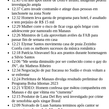
12:43
Um ano após morte de Dom e Bruno, indígenas pedem
investigação ampla
12:37
Carro invade contramão e atinge duas pessoas em
lanchonete na zona Norte
12:32
Homem leva garota de programa para hotel, é assaltado
e tem prejuízo de R$ 15 mil
12:29
Mulher corre o risco de ficar cega após brigar com
adolescente por namorado em Manaus
12:26
Ministros de Lula aproveitam aviões da FAB para
passar fim de semana em casa
12:21
Elymar Santos movimenta casa de praia Zezinho
Corrêa com os melhores sucessos da música romântica
12:18
Patrícia Abravanel fica aos prantos durante homenagem
a Silvio Santos
12:06
“Me sentia diminuído por ser conhecido como o gay do
JN”, diz Matheus Ribeiro
12:34
Negociação de paz fracassa no Sudão e rivais voltam a
se enfrentar
12:24
Prefeitura de Manaus divulga resultado preliminar do
Programa Bolsa Idiomas 2023
12:21
VÍDEO: Homem confessa que m4tou companheira em
Manaus e diz que vítima era “ciumenta”
12:15
Produtor de Lana Del Rey será investigado por crime
de xenofobia após xingar Brasil
12:09
Noivado de Luan Santana terminou após cantor se