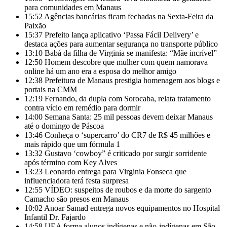
para comunidades em Manaus
15:52
Agências bancárias ficam fechadas na Sexta-Feira da
Paixão
15:37
Prefeito lança aplicativo ‘Passa Fácil Delivery’ e
destaca ações para aumentar segurança no transporte público
13:10
Babá da filha de Virginia se manifesta: “Mãe incrível”
12:50
Homem descobre que mulher com quem namorava
online há um ano era a esposa do melhor amigo
12:38
Prefeitura de Manaus prestigia homenagem aos blogs e
portais na CMM
12:19
Fernando, da dupla com Sorocaba, relata tratamento
contra vício em remédio para dormir
14:00
Semana Santa: 25 mil pessoas devem deixar Manaus
até o domingo de Páscoa
13:46
Conheça o ‘supercarro’ do CR7 de R$ 45 milhões e
mais rápido que um fórmula 1
13:32
Gustavo ‘cowboy” é criticado por surgir sorridente
após término com Key Alves
13:23
Leonardo entrega para Virginia Fonseca que
influenciadora terá festa surpresa
12:55
VÍDEO: suspeitos de roubos e da morte do sargento
Camacho são presos em Manaus
10:02
Anoar Samad entrega novos equipamentos no Hospital
Infantil Dr. Fajardo
14:58
UEA forma alunos indígenas e não-indígenas em São