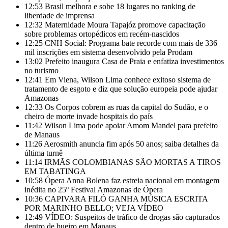
12:53
Brasil melhora e sobe 18 lugares no ranking de
liberdade de imprensa
12:32
Maternidade Moura Tapajóz promove capacitação
sobre problemas ortopédicos em recém-nascidos
12:25
CNH Social: Programa bate recorde com mais de 336
mil inscrições em sistema desenvolvido pela Prodam
13:02
Prefeito inaugura Casa de Praia e enfatiza investimentos
no turismo
12:41
Em Viena, Wilson Lima conhece exitoso sistema de
tratamento de esgoto e diz que solução europeia pode ajudar
Amazonas
12:33
Os Corpos cobrem as ruas da capital do Sudão, e o
cheiro de morte invade hospitais do país
11:42
Wilson Lima pode apoiar Amom Mandel para prefeito
de Manaus
11:26
Aerosmith anuncia fim após 50 anos; saiba detalhes da
última turnê
11:14
IRMÃS COLOMBIANAS SÃO MORTAS A TIROS
EM TABATINGA
10:58
Ópera Anna Bolena faz estreia nacional em montagem
inédita no 25º Festival Amazonas de Ópera
10:36
CAPIVARA FILÓ GANHA MÚSICA ESCRITA
POR MARINHO BELLO; VEJA VÍDEO
12:49
VÍDEO: Suspeitos de tráfico de drogas são capturados
dentro de bueiro em Manaus