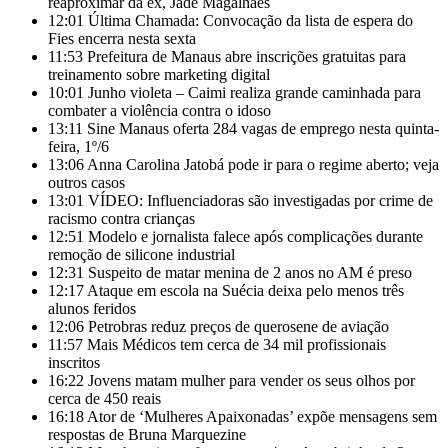
reaproximar da ex, Jade Magalhães
12:01
Última Chamada: Convocação da lista de espera do
Fies encerra nesta sexta
11:53
Prefeitura de Manaus abre inscrições gratuitas para
treinamento sobre marketing digital
10:01
Junho violeta – Caimi realiza grande caminhada para
combater a violência contra o idoso
13:11
Sine Manaus oferta 284 vagas de emprego nesta quinta-
feira, 1º/6
13:06
Anna Carolina Jatobá pode ir para o regime aberto; veja
outros casos
13:01
VÍDEO: Influenciadoras são investigadas por crime de
racismo contra crianças
12:51
Modelo e jornalista falece após complicações durante
remoção de silicone industrial
12:31
Suspeito de matar menina de 2 anos no AM é preso
12:17
Ataque em escola na Suécia deixa pelo menos três
alunos feridos
12:06
Petrobras reduz preços de querosene de aviação
11:57
Mais Médicos tem cerca de 34 mil profissionais
inscritos
16:22
Jovens matam mulher para vender os seus olhos por
cerca de 450 reais
16:18
Ator de ‘Mulheres Apaixonadas’ expõe mensagens sem
respostas de Bruna Marquezine