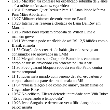
16:13
Macabro: tia confessa ter esp4ncado sobrinha de 2 anos
até a m0rte no Amazonas; veja vídeo
13:31
Dinamarca Quer Reduzir Para 15 Anos Idade Mínima
Para Mães Abortarem
13:27
Militares chineses desembarcam no Brasil
13:20
Internautas reagem à chegada de Lana Del Rey em
Manaus
13:16
Professores rejeitam proposta de Wilson Lima e
mantêm greve
13:11
Venezuela pode ter dívida de até R$ 12,5 bilhões com o
Brasil; entenda
11:53
Criação de secretaria de habitação e de serviço ao
consumidor são aprovados na CMM
11:44
Mergulhadores do Corpo de Bombeiros encontram
corpo de turista envolvido em acidente no Rio Acari
11:30
Povo guarani bloqueia rodovia em São Paulo contra
marco temporal
11:15
Idosa mata marido com veneno de rato, esquarteja o
corpo e abandona parte dentro de mala no MS
11:04
“Nossa relação é de completo amor”, dizem filhas de
Gugu sobre Rose
10:57
No celibato, Eliezer defende intimidade com Viih Tube:
“Estou respeitando o tempo dela”
10:28
Ivete Sangalo se derrete ao ver a filha dançando no
palco; assista