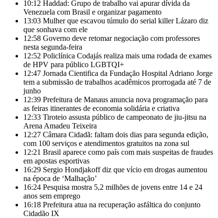
10:12
Haddad: Grupo de trabalho vai apurar dívida da
Venezuela com Brasil e organizar pagamento
13:03
Mulher que escavou túmulo do serial killer Lázaro diz
que sonhava com ele
12:58
Governo deve retomar negociação com professores
nesta segunda-feira
12:52
Policlínica Codajás realiza mais uma rodada de exames
de HPV para público LGBTQI+
12:47
Jornada Cientifica da Fundação Hospital Adriano Jorge
tem a submissão de trabalhos acadêmicos prorrogada até 7 de
junho
12:39
Prefeitura de Manaus anuncia nova programação para
as feiras itinerantes de economia solidária e criativa
12:33
Tiroteio assusta público de campeonato de jiu-jitsu na
Arena Amadeu Teixeira
12:27
Câmara Cidadã: faltam dois dias para segunda edição,
com 100 serviços e atendimentos gratuitos na zona sul
12:21
Brasil aparece como país com mais suspeitas de fraudes
em apostas esportivas
16:29
Sergio Hondjakoff diz que vício em drogas aumentou
na época de ‘Malhação’
16:24
Pesquisa mostra 5,2 milhões de jovens entre 14 e 24
anos sem emprego
16:18
Prefeitura atua na recuperação asfáltica do conjunto
Cidadão IX