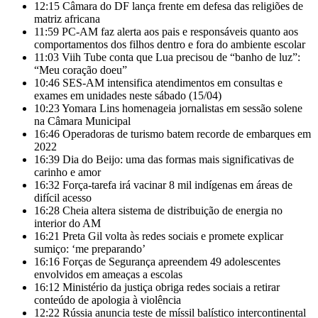
12:15
Câmara do DF lança frente em defesa das religiões de
matriz africana
11:59
PC-AM faz alerta aos pais e responsáveis quanto aos
comportamentos dos filhos dentro e fora do ambiente escolar
11:03
Viih Tube conta que Lua precisou de “banho de luz”:
“Meu coração doeu”
10:46
SES-AM intensifica atendimentos em consultas e
exames em unidades neste sábado (15/04)
10:23
Yomara Lins homenageia jornalistas em sessão solene
na Câmara Municipal
16:46
Operadoras de turismo batem recorde de embarques em
2022
16:39
Dia do Beijo: uma das formas mais significativas de
carinho e amor
16:32
Força-tarefa irá vacinar 8 mil indígenas em áreas de
difícil acesso
16:28
Cheia altera sistema de distribuição de energia no
interior do AM
16:21
Preta Gil volta às redes sociais e promete explicar
sumiço: ‘me preparando’
16:16
Forças de Segurança apreendem 49 adolescentes
envolvidos em ameaças a escolas
16:12
Ministério da justiça obriga redes sociais a retirar
conteúdo de apologia à violência
12:22
Rússia anuncia teste de míssil balístico intercontinental