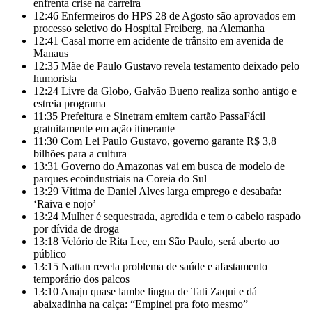
enfrenta crise na carreira
12:46
Enfermeiros do HPS 28 de Agosto são aprovados em
processo seletivo do Hospital Freiberg, na Alemanha
12:41
Casal morre em acidente de trânsito em avenida de
Manaus
12:35
Mãe de Paulo Gustavo revela testamento deixado pelo
humorista
12:24
Livre da Globo, Galvão Bueno realiza sonho antigo e
estreia programa
11:35
Prefeitura e Sinetram emitem cartão PassaFácil
gratuitamente em ação itinerante
11:30
Com Lei Paulo Gustavo, governo garante R$ 3,8
bilhões para a cultura
13:31
Governo do Amazonas vai em busca de modelo de
parques ecoindustriais na Coreia do Sul
13:29
Vítima de Daniel Alves larga emprego e desabafa:
‘Raiva e nojo’
13:24
Mulher é sequestrada, agredida e tem o cabelo raspado
por dívida de droga
13:18
Velório de Rita Lee, em São Paulo, será aberto ao
público
13:15
Nattan revela problema de saúde e afastamento
temporário dos palcos
13:10
Anaju quase lambe lingua de Tati Zaqui e dá
abaixadinha na calça: “Empinei pra foto mesmo”