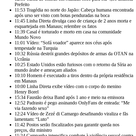
Prefeito
11:53
Tragédia no norte do Japão: Cabeça humana encontrada
após urso ser visto com botas penduradas na boca
11:45
Linha Direta divulga caso de criança de 2 anos morta e
esquartejada em Manaus; relembre os fatos
11:39
Casal é torturado e morto em casa na comunidade
Mundo Novo
11:01
Vídeo: “Sofá voador” aparece nos céus após
tempestade na Turquia
10:32
Rússia destrói grandes depósitos de armas da OTAN na
Ucrânia
10:25
Estado Unidos estão furiosos com o retorno da Síria ao
mundo árabe e ameaçam aliados
10:10
Homem é executado a tiros dentro da própria residência
em Manaus
10:00
Linha Direta exibe vídeo com o corpo do menino
Henry Borel
15:34
Faustão deixa Band após 1 ano e meio na emissora
12:52
Padrasto é pego assinando OnlyFans de enteada: “Me
via fazendo sexo”
12:24
Vídeo de Zezé di Camargo desafinando viraliza e fãs
lamentam: “Luto”
11:42
Postos serão fiscalizados para garantir queda nos
preços, diz ministro
11:24
Campanha intensifica combate à violência sexual contra