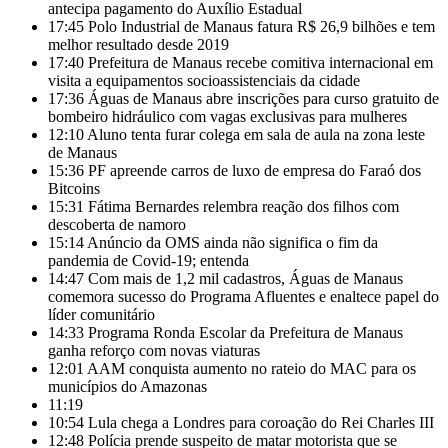
antecipa pagamento do Auxílio Estadual
17:45
Polo Industrial de Manaus fatura R$ 26,9 bilhões e tem
melhor resultado desde 2019
17:40
Prefeitura de Manaus recebe comitiva internacional em
visita a equipamentos socioassistenciais da cidade
17:36
Águas de Manaus abre inscrições para curso gratuito de
bombeiro hidráulico com vagas exclusivas para mulheres
12:10
Aluno tenta furar colega em sala de aula na zona leste
de Manaus
15:36
PF apreende carros de luxo de empresa do Faraó dos
Bitcoins
15:31
Fátima Bernardes relembra reação dos filhos com
descoberta de namoro
15:14
Anúncio da OMS ainda não significa o fim da
pandemia de Covid-19; entenda
14:47
Com mais de 1,2 mil cadastros, Águas de Manaus
comemora sucesso do Programa Afluentes e enaltece papel do
líder comunitário
14:33
Programa Ronda Escolar da Prefeitura de Manaus
ganha reforço com novas viaturas
12:01
AAM conquista aumento no rateio do MAC para os
municípios do Amazonas
11:19
10:54
Lula chega a Londres para coroação do Rei Charles III
12:48
Polícia prende suspeito de matar motorista que se