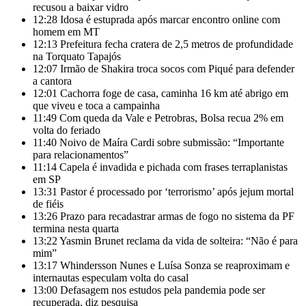
recusou a baixar vidro
12:28
Idosa é estuprada após marcar encontro online com
homem em MT
12:13
Prefeitura fecha cratera de 2,5 metros de profundidade
na Torquato Tapajós
12:07
Irmão de Shakira troca socos com Piqué para defender
a cantora
12:01
Cachorra foge de casa, caminha 16 km até abrigo em
que viveu e toca a campainha
11:49
Com queda da Vale e Petrobras, Bolsa recua 2% em
volta do feriado
11:40
Noivo de Maíra Cardi sobre submissão: “Importante
para relacionamentos”
11:14
Capela é invadida e pichada com frases terraplanistas
em SP
13:31
Pastor é processado por ‘terrorismo’ após jejum mortal
de fiéis
13:26
Prazo para recadastrar armas de fogo no sistema da PF
termina nesta quarta
13:22
Yasmin Brunet reclama da vida de solteira: “Não é para
mim”
13:17
Whindersson Nunes e Luísa Sonza se reaproximam e
internautas especulam volta do casal
13:00
Defasagem nos estudos pela pandemia pode ser
recuperada, diz pesquisa