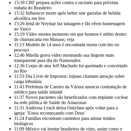
15:39
CBF prepara ações contra o racismo para próxima
rodada do Brasileiro
15:32
Influencer morre após beber sete garrafas de bebida
alcoólica em live
15:26
Irmã de Neymar faz tatuagem e fãs vêem homenagem
ao Vasco
15:19
Vídeo mostra momento em que homem é m0rto dentro
de churrascaria em Manaus; veja
11:13
Modelo de 14 anos é encontrada morta com tiro no
pescoço
12:46
Mirella grava vídeo mostrando sua lingerie mais
transparente para dia do Namorados
12:36
Corpo de ator Jeff Machado foi queimado e concretado
no Rio
11:53
Dia Livre de Impostos: lojistas chamam atenção sobre
carga tributária
11:43
Prefeitura de Careiro da Várzea anuncia contratação de
médico para saúde infantil
11:37
Novos pacientes são beneficiados com implante coclear
na rede pública de Saúde do Amazonas
11:31
Andressa Urach deixa Onlyfans após voltar para a
igreja: ‘Estou recomeçando com Deus’
11:24
Famílias encontram caminhos para adotar irmãos
biológicos
11:09
México vai isentar brasileiros de visto, assim como o