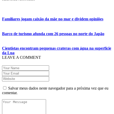
reaproximar da ex, Jade Magalhães
12:01
Última Chamada: Convocação da lista de espera do
Fies encerra nesta sexta
11:53
Prefeitura de Manaus abre inscrições gratuitas para
treinamento sobre marketing digital
Familiares jogam caixão da mãe no mar e dividem opiniões
10:01
Junho violeta – Caimi realiza grande caminhada para
combater a violência contra o idoso
13:11
Sine Manaus oferta 284 vagas de emprego nesta quinta-
Barco de turismo afunda com 26 pessoas no norte do Japão
feira, 1º/6
13:06
Anna Carolina Jatobá pode ir para o regime aberto; veja
outros casos
Cientistas encontram pequenas crateras com água na superfície
13:01
VÍDEO: Influenciadoras são investigadas por crime de
da Lua
racismo contra crianças
LEAVE A COMMENT
12:51
Modelo e jornalista falece após complicações durante
remoção de silicone industrial
12:31
Suspeito de matar menina de 2 anos no AM é preso
12:17
Ataque em escola na Suécia deixa pelo menos três
alunos feridos
12:06
Petrobras reduz preços de querosene de aviação
11:57
Mais Médicos tem cerca de 34 mil profissionais
Salvar meus dados neste navegador para a próxima vez que eu
inscritos
comentar.
16:22
Jovens matam mulher para vender os seus olhos por
cerca de 450 reais
16:18
Ator de ‘Mulheres Apaixonadas’ expõe mensagens sem
respostas de Bruna Marquezine