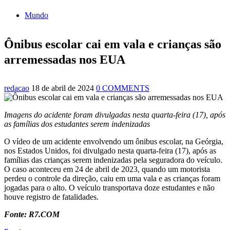
por robôs
Mundo
12:43
Jogador do Flamengo sofre golpe de R$ 4,3 milhões ao
tentar comprar carro de luxo
12:37
Plano Safra Amazonas: mais de R$ 2,2 bilhões estão
Ônibus escolar cai em vala e crianças são
disponíveis para acesso ao crédito para o biênio 23/24
12:30
Prefeitura garante serviços essenciais no feriadão de
arremessadas nos EUA
Corpus Christi
12:13
Mulher é presa após tentar arrancar órgão genital do
marido em Manaus
redacao
18 de abril de 2024
0 COMMENTS
12:08
Advogado é aprovado aos 92 anos na OAB:
‘Realização de um sonho’
11:33
PF faz operação contra falsificação de dinheiro no Rio
Imagens do acidente foram divulgadas nesta quarta-feira (17), após
de Janeiro
as famílias dos estudantes serem indenizadas
11:21
Confrontos entre facções em guerra se intensificam no
Sudão
O vídeo de um acidente envolvendo um ônibus escolar, na Geórgia,
11:02
Prefeitura realiza sorteio da ordem de apresentação dos
nos Estados Unidos, foi divulgado nesta quarta-feira (17), após as
grupos no 65º Festival Folclórico do Amazonas, nesta terça-
famílias das crianças serem indenizadas pela seguradora do veículo.
feira (6)
O caso aconteceu em 24 de abril de 2023, quando um motorista
10:57
Mulher que teve perna amputada após picada de aranha
perdeu o controle da direção, caiu em uma vala e as crianças foram
ainda sente cãibra no membro perdido
jogadas para o alto. O veículo transportava doze estudantes e não
10:47
Morre aos 83 anos Astrud Gilberto, a voz de ‘Garota de
houve registro de fatalidades.
Ipanema’ em inglês
10:27
Prefeitura de Manaus lança ‘Pense Antes’ sobre
Fonte: R7.COM
prevenção e combate às drogas nas escolas municipais