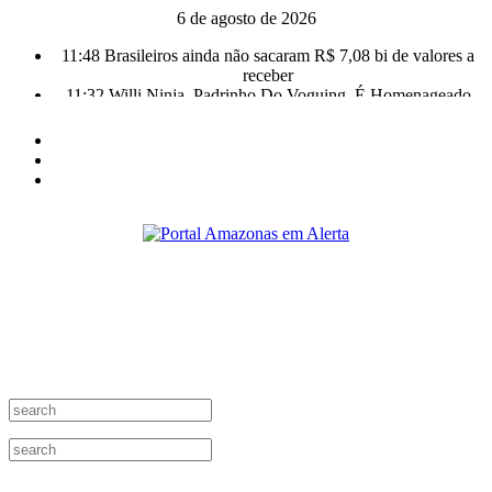
6 de agosto de 2026
11:48
Brasileiros ainda não sacaram R$ 7,08 bi de valores a
receber
11:32
Willi Ninja, Padrinho Do Voguing, É Homenageado
No Google
11:13
Bolsa fecha no maior nível em sete meses após inflação
recuar
11:09
Dia Nacional da Imunização alerta para baixas
coberturas vacinais
11:02
Linhas telefônicas do CCC seguem inoperantes em
razão de falha complexa na Oi
10:50
Quarteto é preso por furto de transformador de poste
em Manaus
10:45
Dudu Camargo foi demitido do SBT após defecar no
chão do camarim
10:22
El Niño começa antes do esperado e climatologistas
veem chance de um “super El Niño”
13:09
Ipem-AM flagra irregularidades na pesagem de
produtos e notifica supermercado em Manaus
13:05
Mãe e padrasto são presos suspeitos de estupr4r criança
de cinco anos, em Parintins
13:01
Falso corretor é preso ao tentar aplicar golpe de R$ 17
mil na zona Sul de Manaus
12:56
Nasce primeiro bebê do mundo de útero transplantado