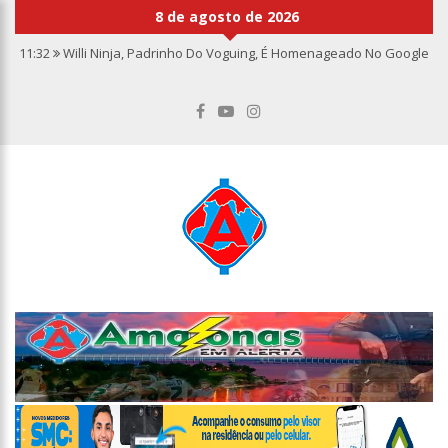
8 de agosto de 2026
11:32
Willi Ninja, Padrinho Do Voguing, É Homenageado No Google
11:13
Bolsa fecha no maior nível em sete meses após inflação
recuar
11:09
Dia Nacional da Imunização alerta para baixas coberturas
vacinais
11:02
Linhas telefônicas do CCC seguem inoperantes em razão de
falha complexa na Oi
10:50
Quarteto é preso por furto de transformador de poste em
Manaus
10:45
Dudu Camargo foi demitido do SBT após defecar no chão do
camarim
10:22
El Niño começa antes do esperado e climatologistas veem
chance de um “super El Niño”
13:09
Ipem-AM flagra irregularidades na pesagem de produtos e
notifica supermercado em Manaus
13:05
Mãe e padrasto são presos suspeitos de estupr4r criança de
cinco anos, em Parintins