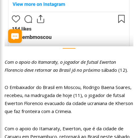
12:06
“Me sentia diminuído por ser conhecido como o gay do JN”,
diz Matheus Ribeiro
12:34
Negociação de paz fracassa no Sudão e rivais voltam a se
enfrentar
12:24
Prefeitura de Manaus divulga resultado preliminar do
Programa Bolsa Idiomas 2023
12:21
VÍDEO: Homem confessa que m4tou companheira em
Manaus e diz que vítima era “ciumenta”
12:15
Produtor de Lana Del Rey será investigado por crime de
Com o apoio do Itamaraty, o jogador de futsal Ewerton
xenofobia após xingar Brasil
Florencio deve retornar ao Brasil já no próximo
sábado (12).
12:09
Noivado de Luan Santana terminou após cantor se
reaproximar da ex, Jade Magalhães
O Embaixador do Brasil em Moscou, Rodrigo Baena Soares,
12:01
Última Chamada: Convocação da lista de espera do Fies
encerra nesta sexta
recebeu, na madrugada de hoje (11), o jogador de futsal
11:53
Prefeitura de Manaus abre inscrições gratuitas para
Ewerton Florencio evacuado da cidade ucraniana de Kherson
treinamento sobre marketing digital
que faz fronteira com a Crimeia.
10:01
Junho violeta – Caimi realiza grande caminhada para
combater a violência contra o idoso
Com o apoio do Itamaraty, Ewerton, que é da cidade de
13:11
Sine Manaus oferta 284 vagas de emprego nesta quinta-
feira, 1º/6
Caruaru em Pernambuco, retornará ao Brasil neste sábado