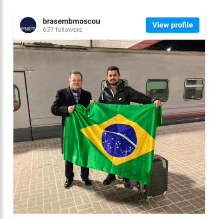
10:57
Mulher que teve perna amputada após picada de aranha
ainda sente cãibra no membro perdido
10:47
Morre aos 83 anos Astrud Gilberto, a voz de ‘Garota de
Ipanema’ em inglês
10:27
Prefeitura de Manaus lança ‘Pense Antes’ sobre prevenção e
combate às drogas nas escolas municipais
12:43
Um ano após morte de Dom e Bruno, indígenas pedem
investigação ampla
12:37
Carro invade contramão e atinge duas pessoas em
lanchonete na zona Norte
12:32
Homem leva garota de programa para hotel, é assaltado e
tem prejuízo de R$ 15 mil
12:29
Mulher corre o risco de ficar cega após brigar com
adolescente por namorado em Manaus
12:26
Ministros de Lula aproveitam aviões da FAB para passar fim
de semana em casa
12:21
Elymar Santos movimenta casa de praia Zezinho Corrêa com
os melhores sucessos da música romântica
12:18
Patrícia Abravanel fica aos prantos durante homenagem a
Silvio Santos