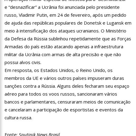
13:31
Dinamarca Quer Reduzir Para 15 Anos Idade Mínima Para
e “desnazificar” a Ucrânia foi anunciada pelo presidente
Mães Abortarem
russo, Vladimir Putin, em 24 de fevereiro, após um pedido
13:27
Militares chineses desembarcam no Brasil
de ajuda das repúblicas populares de Donetsk e Lugansk em
meio à intensificação dos ataques ucranianos. O Ministério
13:20
Internautas reagem à chegada de Lana Del Rey em Manaus
da Defesa da Rússia sublinhou repetidamente que as Forças
Armadas do país estão atacando apenas a infraestrutura
13:16
Professores rejeitam proposta de Wilson Lima e mantêm
greve
militar da Ucrânia com armas de alta precisão e que não
13:11
Venezuela pode ter dívida de até R$ 12,5 bilhões com o
possui alvos civis.
Brasil; entenda
Em resposta, os Estados Unidos, o Reino Unido, os
11:53
Criação de secretaria de habitação e de serviço ao
membros da UE e vários outros países impuseram duras
consumidor são aprovados na CMM
sanções contra a Rússia. Alguns deles fecharam seu espaço
11:44
Mergulhadores do Corpo de Bombeiros encontram corpo de
turista envolvido em acidente no Rio Acari
aéreo para todos os voos russos, sancionaram vários
11:30
Povo guarani bloqueia rodovia em São Paulo contra marco
bancos e parlamentares, censuraram meios de comunicação
temporal
e cancelaram a participação de esportistas e eventos da
11:15
Idosa mata marido com veneno de rato, esquarteja o corpo e
cultura russa.
abandona parte dentro de mala no MS
11:04
“Nossa relação é de completo amor”, dizem filhas de Gugu
sobre Rose
Fonte:
Sputinik News Brasil