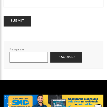
hoje em Brasília
11:44
Assaltante é preso após troca de tiros com a ROCAM em
Manaus
11:33
Novo Airão, o Paraíso Ecológico se prepara para receber
Grupo da Terceira Idade
11:08
Joelma recebe título de cidadã amazonense em Manaus
14:11
Brasileiro cria inseticida sustentável com fruto da Amazônia
Pesquisar
14:05
Ludmilla revela desejo de ser mãe e confessa: “Está logo ali,
viu?”
PESQUISAR
14:01
Garota sequestrada há seis anos nos EUA é encontrada
após aparecer em série de TV
13:52
Faça Bonito: Amazonas discute avanços e exploração sexual
contra crianças e adolescentes
13:46
Governo Lula vai notificar autoridade espanhola sobre
racismo contra Vini Jr
13:40
Prefeitura e Sinetram implementam inovações tecnológicas
para tornar transporte público mais eficiente em Manaus
13:33
Dupla é presa usando faca para ass4ltar passageiros em