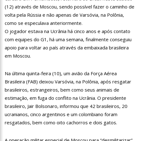
13:06
Anna Carolina Jatobá pode ir para o regime aberto; veja
(12) através de Moscou, sendo possível fazer o caminho de
outros casos
volta pela Rússia e não apenas de Varsóvia, na Polônia,
13:01
VÍDEO: Influenciadoras são investigadas por crime de
como se especulava anteriormente.
racismo contra crianças
O jogador estava na Ucrânia há cinco anos e após contato
12:51
Modelo e jornalista falece após complicações durante
com equipes do G1, há uma semana, finalmente conseguiu
remoção de silicone industrial
apoio para voltar ao país através da embaixada brasileira
12:31
Suspeito de matar menina de 2 anos no AM é preso
em Moscou.
12:17
Ataque em escola na Suécia deixa pelo menos três alunos
feridos
Na última quinta-feira (10), um avião da Força Aérea
12:06
Petrobras reduz preços de querosene de aviação
Brasileira (FAB) deixou Varsóvia, na Polônia, após resgatar
brasileiros, estrangeiros, bem como seus animais de
11:57
Mais Médicos tem cerca de 34 mil profissionais inscritos
estimação, em fuga do conflito na Ucrânia. O presidente
16:22
Jovens matam mulher para vender os seus olhos por cerca
brasileiro, Jair Bolsonaro, informou que 42 brasileiros, 20
de 450 reais
ucranianos, cinco argentinos e um colombiano foram
16:18
Ator de ‘Mulheres Apaixonadas’ expõe mensagens sem
resgatados, bem como oito cachorros e dois gatos.
respostas de Bruna Marquezine
16:13
Macabro: tia confessa ter esp4ncado sobrinha de 2 anos até
a m0rte no Amazonas; veja vídeo
A operação militar especial de Moscou para “desmilitarizar”