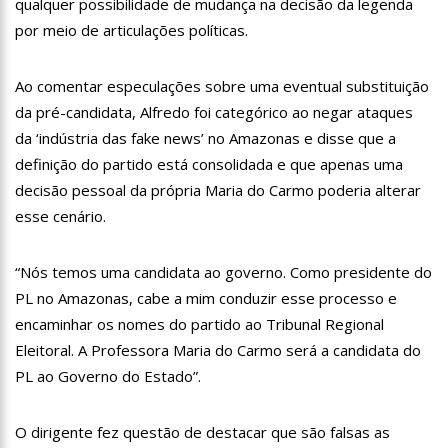
qualquer possibilidade de mudança na decisão da legenda
12:06
“Me sentia diminuído por ser conhecido como o gay do JN”,
por meio de articulações políticas.
diz Matheus Ribeiro
12:34
Negociação de paz fracassa no Sudão e rivais voltam a se
enfrentar
Ao comentar especulações sobre uma eventual substituição
12:24
Prefeitura de Manaus divulga resultado preliminar do
da pré-candidata, Alfredo foi categórico ao negar ataques
Programa Bolsa Idiomas 2023
da ‘indústria das fake news’ no Amazonas e disse que a
12:21
VÍDEO: Homem confessa que m4tou companheira em
definição do partido está consolidada e que apenas uma
Manaus e diz que vítima era “ciumenta”
decisão pessoal da própria Maria do Carmo poderia alterar
12:15
Produtor de Lana Del Rey será investigado por crime de
xenofobia após xingar Brasil
esse cenário.
12:09
Noivado de Luan Santana terminou após cantor se
reaproximar da ex, Jade Magalhães
“Nós temos uma candidata ao governo. Como presidente do
12:01
Última Chamada: Convocação da lista de espera do Fies
PL no Amazonas, cabe a mim conduzir esse processo e
encerra nesta sexta
encaminhar os nomes do partido ao Tribunal Regional
11:53
Prefeitura de Manaus abre inscrições gratuitas para
treinamento sobre marketing digital
Eleitoral. A Professora Maria do Carmo será a candidata do
10:01
Junho violeta – Caimi realiza grande caminhada para
PL ao Governo do Estado”.
combater a violência contra o idoso
13:11
Sine Manaus oferta 284 vagas de emprego nesta quinta-
O dirigente fez questão de destacar que são falsas as
feira, 1º/6