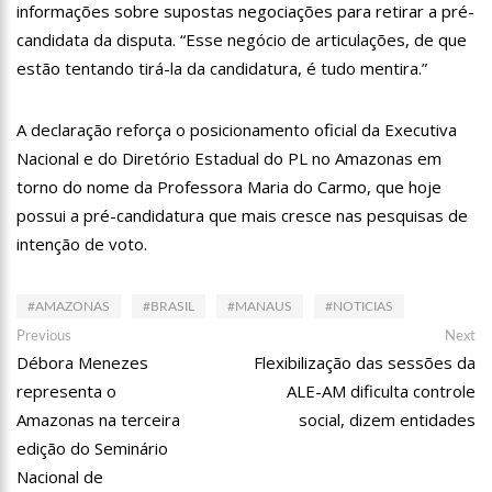
informações sobre supostas negociações para retirar a pré-
13:06
Anna Carolina Jatobá pode ir para o regime aberto; veja
outros casos
candidata da disputa. “Esse negócio de articulações, de que
estão tentando tirá-la da candidatura, é tudo mentira.”
13:01
VÍDEO: Influenciadoras são investigadas por crime de
racismo contra crianças
12:51
Modelo e jornalista falece após complicações durante
A declaração reforça o posicionamento oficial da Executiva
remoção de silicone industrial
Nacional e do Diretório Estadual do PL no Amazonas em
12:31
Suspeito de matar menina de 2 anos no AM é preso
torno do nome da Professora Maria do Carmo, que hoje
possui a pré-candidatura que mais cresce nas pesquisas de
12:17
Ataque em escola na Suécia deixa pelo menos três alunos
feridos
intenção de voto.
12:06
Petrobras reduz preços de querosene de aviação
#AMAZONAS
#BRASIL
#MANAUS
#NOTICIAS
11:57
Mais Médicos tem cerca de 34 mil profissionais inscritos
Navegação
Previous
Ne
Previous
Next
post:
po
Débora Menezes
Flexibilização das sessões da
16:22
Jovens matam mulher para vender os seus olhos por cerca
de
de 450 reais
representa o
ALE-AM dificulta controle
Post
16:18
Ator de ‘Mulheres Apaixonadas’ expõe mensagens sem
Amazonas na terceira
social, dizem entidades
respostas de Bruna Marquezine
edição do Seminário
16:13
Macabro: tia confessa ter esp4ncado sobrinha de 2 anos até
Nacional de
a m0rte no Amazonas; veja vídeo