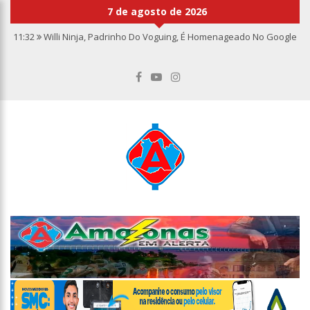
7 de agosto de 2026
11:32
Willi Ninja, Padrinho Do Voguing, É Homenageado No Google
11:13
Bolsa fecha no maior nível em sete meses após inflação
recuar
11:09
Dia Nacional da Imunização alerta para baixas coberturas
vacinais
11:02
Linhas telefônicas do CCC seguem inoperantes em razão de
falha complexa na Oi
10:50
Quarteto é preso por furto de transformador de poste em
Manaus
10:45
Dudu Camargo foi demitido do SBT após defecar no chão do
camarim
10:22
El Niño começa antes do esperado e climatologistas veem
chance de um “super El Niño”
13:09
Ipem-AM flagra irregularidades na pesagem de produtos e
notifica supermercado em Manaus
13:05
Mãe e padrasto são presos suspeitos de estupr4r criança de
cinco anos, em Parintins