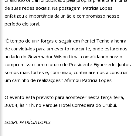
O anúncio oficial foi publicado pela própria prefeita em uma
12:06
“Me sentia diminuído por ser conhecido como o gay do JN”,
de suas redes sociais. Na postagem, Patrícia Lopes
diz Matheus Ribeiro
enfatizou a importância da união e compromisso nesse
12:34
Negociação de paz fracassa no Sudão e rivais voltam a se
enfrentar
período eleitoral.
12:24
Prefeitura de Manaus divulga resultado preliminar do
Programa Bolsa Idiomas 2023
“É tempo de unir forças e seguir em frente! Tenho a honra
12:21
VÍDEO: Homem confessa que m4tou companheira em
de convidá-los para um evento marcante, onde estaremos
Manaus e diz que vítima era “ciumenta”
ao lado do Governador Wilson Lima, consolidando nosso
12:15
Produtor de Lana Del Rey será investigado por crime de
compromisso com o futuro de Presidente Figueiredo. Juntos
xenofobia após xingar Brasil
somos mais fortes e, com união, continuaremos a construir
12:09
Noivado de Luan Santana terminou após cantor se
reaproximar da ex, Jade Magalhães
um caminho de realizações.” Afirmou Patrícia Lopes
12:01
Última Chamada: Convocação da lista de espera do Fies
encerra nesta sexta
O evento está previsto para acontecer nesta terça-feira,
11:53
Prefeitura de Manaus abre inscrições gratuitas para
30/04, às 11h, no Parque Hotel Corredeira do Urubuí.
treinamento sobre marketing digital
10:01
Junho violeta – Caimi realiza grande caminhada para
combater a violência contra o idoso
SOBRE PATRÍCIA LOPES
13:11
Sine Manaus oferta 284 vagas de emprego nesta quinta-
feira, 1º/6