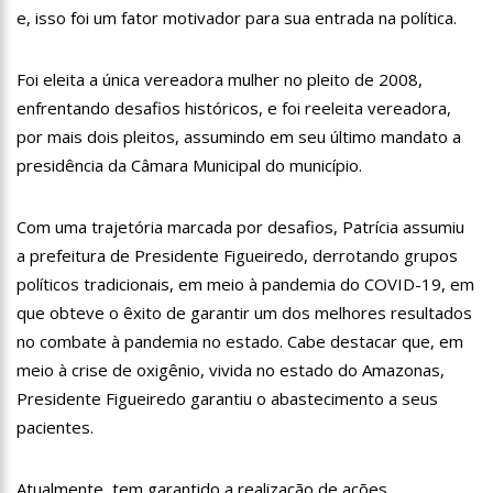
e, isso foi um fator motivador para sua entrada na política.
13:31
Dinamarca Quer Reduzir Para 15 Anos Idade Mínima Para
Mães Abortarem
13:27
Militares chineses desembarcam no Brasil
Foi eleita a única vereadora mulher no pleito de 2008,
enfrentando desafios históricos, e foi reeleita vereadora,
13:20
Internautas reagem à chegada de Lana Del Rey em Manaus
por mais dois pleitos, assumindo em seu último mandato a
presidência da Câmara Municipal do município.
13:16
Professores rejeitam proposta de Wilson Lima e mantêm
greve
13:11
Venezuela pode ter dívida de até R$ 12,5 bilhões com o
Com uma trajetória marcada por desafios, Patrícia assumiu
Brasil; entenda
a prefeitura de Presidente Figueiredo, derrotando grupos
11:53
Criação de secretaria de habitação e de serviço ao
políticos tradicionais, em meio à pandemia do COVID-19, em
consumidor são aprovados na CMM
que obteve o êxito de garantir um dos melhores resultados
11:44
Mergulhadores do Corpo de Bombeiros encontram corpo de
turista envolvido em acidente no Rio Acari
no combate à pandemia no estado. Cabe destacar que, em
11:30
Povo guarani bloqueia rodovia em São Paulo contra marco
meio à crise de oxigênio, vivida no estado do Amazonas,
temporal
Presidente Figueiredo garantiu o abastecimento a seus
11:15
Idosa mata marido com veneno de rato, esquarteja o corpo e
pacientes.
abandona parte dentro de mala no MS
11:04
“Nossa relação é de completo amor”, dizem filhas de Gugu
sobre Rose
Atualmente, tem garantido a realização de ações