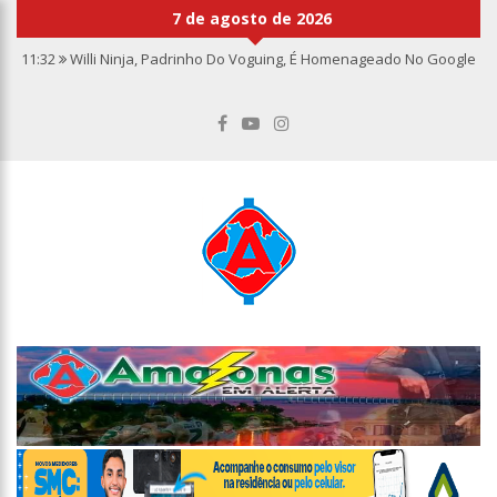
7 de agosto de 2026
11:32
Willi Ninja, Padrinho Do Voguing, É Homenageado No Google
11:13
Bolsa fecha no maior nível em sete meses após inflação
recuar
11:09
Dia Nacional da Imunização alerta para baixas coberturas
vacinais
11:02
Linhas telefônicas do CCC seguem inoperantes em razão de
falha complexa na Oi
10:50
Quarteto é preso por furto de transformador de poste em
Manaus
10:45
Dudu Camargo foi demitido do SBT após defecar no chão do
camarim
10:22
El Niño começa antes do esperado e climatologistas veem
chance de um “super El Niño”
13:09
Ipem-AM flagra irregularidades na pesagem de produtos e
notifica supermercado em Manaus
13:05
Mãe e padrasto são presos suspeitos de estupr4r criança de
cinco anos, em Parintins