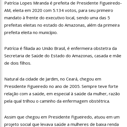
Patrícia Lopes Miranda é prefeita de Presidente Figueiredo-
13:06
Anna Carolina Jatobá pode ir para o regime aberto; veja
outros casos
AM, eleita em 2020 com 5.134 votos, para seu primeiro
13:01
VÍDEO: Influenciadoras são investigadas por crime de
mandato à frente do executivo local, sendo uma das 5
racismo contra crianças
prefeitas eleitas no estado do Amazonas, além da primeira
12:51
Modelo e jornalista falece após complicações durante
prefeita eleita no município.
remoção de silicone industrial
12:31
Suspeito de matar menina de 2 anos no AM é preso
Patrícia é filiada ao União Brasil, é enfermeira obstetra da
Secretaria de Saúde do Estado do Amazonas, casada e mãe
12:17
Ataque em escola na Suécia deixa pelo menos três alunos
feridos
de dois filhos.
12:06
Petrobras reduz preços de querosene de aviação
Natural da cidade de Jardim, no Ceará, chegou em
11:57
Mais Médicos tem cerca de 34 mil profissionais inscritos
Presidente Figueiredo no ano de 2005. Sempre teve forte
relação com a saúde, em especial à saúde da mulher, razão
16:22
Jovens matam mulher para vender os seus olhos por cerca
de 450 reais
pela qual trilhou o caminho da enfermagem obstétrica.
16:18
Ator de ‘Mulheres Apaixonadas’ expõe mensagens sem
respostas de Bruna Marquezine
Assim que chegou em Presidente Figueiredo, atuou em um
16:13
Macabro: tia confessa ter esp4ncado sobrinha de 2 anos até
projeto social que levava saúde a mulheres de baixa renda
a m0rte no Amazonas; veja vídeo