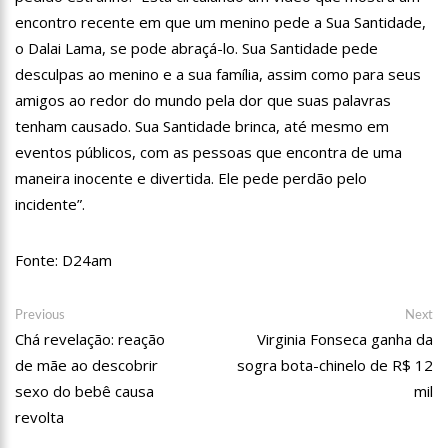
12:06
“Me sentia diminuído por ser conhecido como o gay do JN”,
encontro recente em que um menino pede a Sua Santidade,
diz Matheus Ribeiro
o Dalai Lama, se pode abraçá-lo. Sua Santidade pede
12:34
Negociação de paz fracassa no Sudão e rivais voltam a se
desculpas ao menino e a sua família, assim como para seus
enfrentar
amigos ao redor do mundo pela dor que suas palavras
12:24
Prefeitura de Manaus divulga resultado preliminar do
Programa Bolsa Idiomas 2023
tenham causado. Sua Santidade brinca, até mesmo em
12:21
VÍDEO: Homem confessa que m4tou companheira em
eventos públicos, com as pessoas que encontra de uma
Manaus e diz que vítima era “ciumenta”
maneira inocente e divertida. Ele pede perdão pelo
12:15
Produtor de Lana Del Rey será investigado por crime de
incidente”.
xenofobia após xingar Brasil
12:09
Noivado de Luan Santana terminou após cantor se
reaproximar da ex, Jade Magalhães
Fonte: D24am
12:01
Última Chamada: Convocação da lista de espera do Fies
encerra nesta sexta
Navegação
Previous
Ne
Previous
Next
11:53
Prefeitura de Manaus abre inscrições gratuitas para
post:
po
Chá revelação: reação
Virginia Fonseca ganha da
de
treinamento sobre marketing digital
de mãe ao descobrir
sogra bota-chinelo de R$ 12
Post
10:01
Junho violeta – Caimi realiza grande caminhada para
sexo do bebê causa
mil
combater a violência contra o idoso
revolta
13:11
Sine Manaus oferta 284 vagas de emprego nesta quinta-
feira, 1º/6