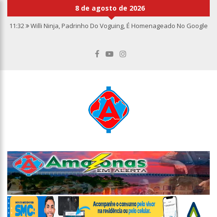
8 de agosto de 2026
11:32
Willi Ninja, Padrinho Do Voguing, É Homenageado No Google
11:13
Bolsa fecha no maior nível em sete meses após inflação
recuar
11:09
Dia Nacional da Imunização alerta para baixas coberturas
vacinais
11:02
Linhas telefônicas do CCC seguem inoperantes em razão de
falha complexa na Oi
10:50
Quarteto é preso por furto de transformador de poste em
Manaus
10:45
Dudu Camargo foi demitido do SBT após defecar no chão do
camarim
10:22
El Niño começa antes do esperado e climatologistas veem
chance de um “super El Niño”
13:09
Ipem-AM flagra irregularidades na pesagem de produtos e
notifica supermercado em Manaus
13:05
Mãe e padrasto são presos suspeitos de estupr4r criança de
cinco anos, em Parintins