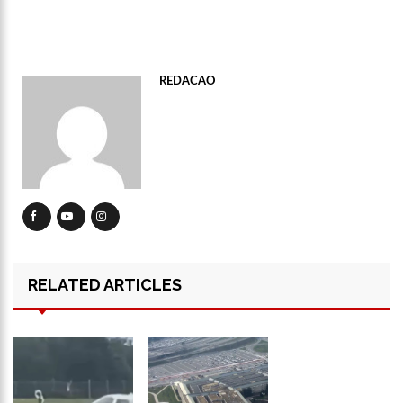
13:06
Anna Carolina Jatobá pode ir para o regime aberto; veja
outros casos
13:01
VÍDEO: Influenciadoras são investigadas por crime de
racismo contra crianças
REDACAO
12:51
Modelo e jornalista falece após complicações durante
remoção de silicone industrial
12:31
Suspeito de matar menina de 2 anos no AM é preso
12:17
Ataque em escola na Suécia deixa pelo menos três alunos
feridos
12:06
Petrobras reduz preços de querosene de aviação
11:57
Mais Médicos tem cerca de 34 mil profissionais inscritos
RELATED ARTICLES
16:22
Jovens matam mulher para vender os seus olhos por cerca
de 450 reais
16:18
Ator de ‘Mulheres Apaixonadas’ expõe mensagens sem
respostas de Bruna Marquezine
16:13
Macabro: tia confessa ter esp4ncado sobrinha de 2 anos até
a m0rte no Amazonas; veja vídeo