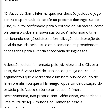
12:06
“Me sentia diminuído por ser conhecido como o gay do JN”,
diz Matheus Ribeiro
“O Vasco da Gama informa que, por decisão judicial, o jogo
12:34
Negociação de paz fracassa no Sudão e rivais voltam a se
enfrentar
contra o Sport Club de Recife no próximo domingo, 03 de
12:24
Prefeitura de Manaus divulga resultado preliminar do
Julho, 16h, foi confirmado para o estádio do Maracanã, como
Programa Bolsa Idiomas 2023
pleiteava o clube e ansiava sua torcida”, informou o time,
12:21
VÍDEO: Homem confessa que m4tou companheira em
adicionando que já solicitou a formalização da alteração do
Manaus e diz que vítima era “ciumenta”
local da partida pela CBF e está tomando as providências
12:15
Produtor de Lana Del Rey será investigado por crime de
necessárias para a venda antecipada de ingressos.
xenofobia após xingar Brasil
12:09
Noivado de Luan Santana terminou após cantor se
reaproximar da ex, Jade Magalhães
A decisão judicial foi tomada pelo juiz Alessandro Oliveira
12:01
Última Chamada: Convocação da lista de espera do Fies
Felix, da 51ª Vara Cível do Tribunal de Justiça do Rio. Ele
encerra nesta sexta
argumentou que o Maracanã é um bem público do Rio de
11:53
Prefeitura de Manaus abre inscrições gratuitas para
Janeiro e afirmou que o Flamengo, opositor da utilização do
treinamento sobre marketing digital
estádio pelo Vasco e réu no processo, é “mero
10:01
Junho violeta – Caimi realiza grande caminhada para
combater a violência contra o idoso
permissionário, não proprietário”. Além disso, estabeleceu
13:11
Sine Manaus oferta 284 vagas de emprego nesta quinta-
uma multa de R$ 2 milhões ao Flamengo caso a
feira, 1º/6