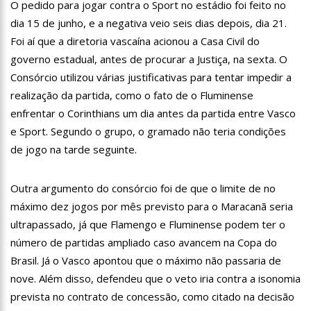
O pedido para jogar contra o Sport no estádio foi feito no
13:31
Dinamarca Quer Reduzir Para 15 Anos Idade Mínima Para
dia 15 de junho, e a negativa veio seis dias depois, dia 21.
Mães Abortarem
Foi aí que a diretoria vascaína acionou a Casa Civil do
13:27
Militares chineses desembarcam no Brasil
governo estadual, antes de procurar a Justiça, na sexta. O
13:20
Internautas reagem à chegada de Lana Del Rey em Manaus
Consórcio utilizou várias justificativas para tentar impedir a
realização da partida, como o fato de o Fluminense
13:16
Professores rejeitam proposta de Wilson Lima e mantêm
enfrentar o Corinthians um dia antes da partida entre Vasco
greve
e Sport. Segundo o grupo, o gramado não teria condições
13:11
Venezuela pode ter dívida de até R$ 12,5 bilhões com o
de jogo na tarde seguinte.
Brasil; entenda
11:53
Criação de secretaria de habitação e de serviço ao
consumidor são aprovados na CMM
Outra argumento do consórcio foi de que o limite de no
11:44
Mergulhadores do Corpo de Bombeiros encontram corpo de
máximo dez jogos por mês previsto para o Maracanã seria
turista envolvido em acidente no Rio Acari
ultrapassado, já que Flamengo e Fluminense podem ter o
11:30
Povo guarani bloqueia rodovia em São Paulo contra marco
número de partidas ampliado caso avancem na Copa do
temporal
Brasil. Já o Vasco apontou que o máximo não passaria de
11:15
Idosa mata marido com veneno de rato, esquarteja o corpo e
abandona parte dentro de mala no MS
nove. Além disso, defendeu que o veto iria contra a isonomia
11:04
“Nossa relação é de completo amor”, dizem filhas de Gugu
prevista no contrato de concessão, como citado na decisão
sobre Rose