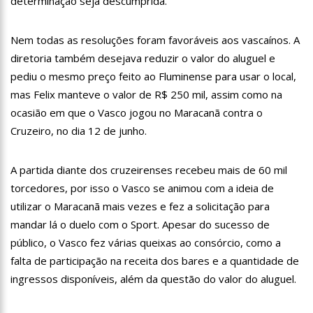
determinação seja descumprida.
13:06
Anna Carolina Jatobá pode ir para o regime aberto; veja
outros casos
Nem todas as resoluções foram favoráveis aos vascaínos. A
13:01
VÍDEO: Influenciadoras são investigadas por crime de
racismo contra crianças
diretoria também desejava reduzir o valor do aluguel e
12:51
Modelo e jornalista falece após complicações durante
pediu o mesmo preço feito ao Fluminense para usar o local,
remoção de silicone industrial
mas Felix manteve o valor de R$ 250 mil, assim como na
12:31
Suspeito de matar menina de 2 anos no AM é preso
ocasião em que o Vasco jogou no Maracanã contra o
Cruzeiro, no dia 12 de junho.
12:17
Ataque em escola na Suécia deixa pelo menos três alunos
feridos
12:06
Petrobras reduz preços de querosene de aviação
A partida diante dos cruzeirenses recebeu mais de 60 mil
torcedores, por isso o Vasco se animou com a ideia de
11:57
Mais Médicos tem cerca de 34 mil profissionais inscritos
utilizar o Maracanã mais vezes e fez a solicitação para
mandar lá o duelo com o Sport. Apesar do sucesso de
16:22
Jovens matam mulher para vender os seus olhos por cerca
público, o Vasco fez várias queixas ao consórcio, como a
de 450 reais
falta de participação na receita dos bares e a quantidade de
16:18
Ator de ‘Mulheres Apaixonadas’ expõe mensagens sem
respostas de Bruna Marquezine
ingressos disponíveis, além da questão do valor do aluguel.
16:13
Macabro: tia confessa ter esp4ncado sobrinha de 2 anos até
a m0rte no Amazonas; veja vídeo