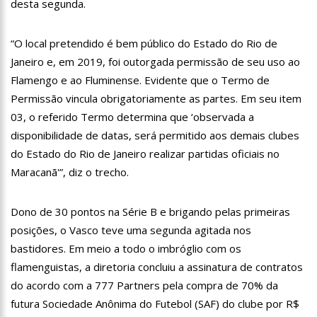
desta segunda.
10:57
No celibato, Eliezer defende intimidade com Viih Tube: “Estou
respeitando o tempo dela”
“O local pretendido é bem público do Estado do Rio de
10:28
Ivete Sangalo se derrete ao ver a filha dançando no palco;
assista
Janeiro e, em 2019, foi outorgada permissão de seu uso ao
10:12
Haddad: Grupo de trabalho vai apurar dívida da Venezuela
Flamengo e ao Fluminense. Evidente que o Termo de
com Brasil e organizar pagamento
Permissão vincula obrigatoriamente as partes. Em seu item
13:03
Mulher que escavou túmulo do serial killer Lázaro diz que
03, o referido Termo determina que ‘observada a
sonhava com ele
disponibilidade de datas, será permitido aos demais clubes
12:58
Governo deve retomar negociação com professores nesta
do Estado do Rio de Janeiro realizar partidas oficiais no
segunda-feira
Maracanã'”, diz o trecho.
12:52
Policlínica Codajás realiza mais uma rodada de exames de
HPV para público LGBTQI+
12:47
Jornada Cientifica da Fundação Hospital Adriano Jorge tem a
Dono de 30 pontos na Série B e brigando pelas primeiras
submissão de trabalhos acadêmicos prorrogada até 7 de junho
posições, o Vasco teve uma segunda agitada nos
12:39
Prefeitura de Manaus anuncia nova programação para as
bastidores. Em meio a todo o imbróglio com os
feiras itinerantes de economia solidária e criativa
flamenguistas, a diretoria concluiu a assinatura de contratos
12:33
Tiroteio assusta público de campeonato de jiu-jitsu na Arena
Amadeu Teixeira
do acordo com a 777 Partners pela compra de 70% da
12:27
Câmara Cidadã: faltam dois dias para segunda edição, com
futura Sociedade Anônima do Futebol (SAF) do clube por R$
100 serviços e atendimentos gratuitos na zona sul