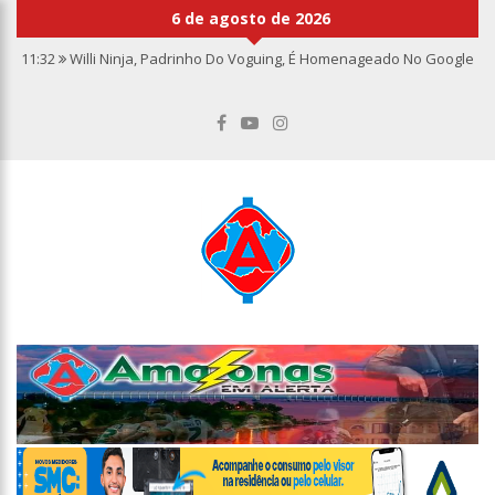
6 de agosto de 2026
11:32
Willi Ninja, Padrinho Do Voguing, É Homenageado No Google
11:13
Bolsa fecha no maior nível em sete meses após inflação
recuar
11:09
Dia Nacional da Imunização alerta para baixas coberturas
vacinais
11:02
Linhas telefônicas do CCC seguem inoperantes em razão de
falha complexa na Oi
10:50
Quarteto é preso por furto de transformador de poste em
Manaus
10:45
Dudu Camargo foi demitido do SBT após defecar no chão do
camarim
10:22
El Niño começa antes do esperado e climatologistas veem
chance de um “super El Niño”
13:09
Ipem-AM flagra irregularidades na pesagem de produtos e
notifica supermercado em Manaus
13:05
Mãe e padrasto são presos suspeitos de estupr4r criança de
cinco anos, em Parintins