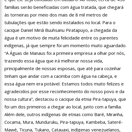
12:06
“Me sentia diminuído por ser conhecido como o gay do JN”,
famílias serão beneficiadas com água tratada, que chegará
diz Matheus Ribeiro
às torneiras por meio dos mais de 8 mil metros de
12:34
Negociação de paz fracassa no Sudão e rivais voltam a se
tubulações que estão sendo instalados no local. Para o
enfrentar
cacique Daniel Miriâ Buuhsanu Piratapuyo, a chegada da
12:24
Prefeitura de Manaus divulga resultado preliminar do
Programa Bolsa Idiomas 2023
água é um motivo de muita felicidade entre os parentes
12:21
VÍDEO: Homem confessa que m4tou companheira em
indígenas, já que sempre foi um momento muito aguardado.
Manaus e diz que vítima era “ciumenta”
“A Águas de Manaus foi a primeira empresa a olhar por nós,
12:15
Produtor de Lana Del Rey será investigado por crime de
trazendo essa água que irá melhorar nossa vida,
xenofobia após xingar Brasil
principalmente de nossas esposas, que até para cozinhar
12:09
Noivado de Luan Santana terminou após cantor se
tinham que andar com a cacimba com água na cabeça, e
reaproximar da ex, Jade Magalhães
essa água nem era potável. Estamos todos muito felizes e
12:01
Última Chamada: Convocação da lista de espera do Fies
encerra nesta sexta
agradecidos por esse reconhecimento do nosso povo e da
11:53
Prefeitura de Manaus abre inscrições gratuitas para
nossa cultura”, destacou o cacique da etnia Pira-tapuya, que
treinamento sobre marketing digital
foi um dos primeiros a chegar ao local, junto com a família.
10:01
Junho violeta – Caimi realiza grande caminhada para
Além dele, outros indígenas de etnias como Baré, Miranha,
combater a violência contra o idoso
Cocama, Mura, Munduruku, Pira-tapuya, Kambeba, Sateré-
13:11
Sine Manaus oferta 284 vagas de emprego nesta quinta-
feira, 1º/6
Mawé, Ticuna, Tukano, Catauaxi, indígenas venezuelanos,