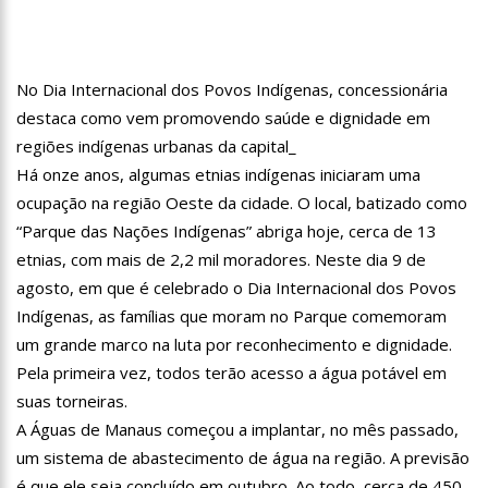
10:57
Mulher que teve perna amputada após picada de aranha
ainda sente cãibra no membro perdido
10:47
Morre aos 83 anos Astrud Gilberto, a voz de ‘Garota de
Ipanema’ em inglês
No Dia Internacional dos Povos Indígenas, concessionária
10:27
Prefeitura de Manaus lança ‘Pense Antes’ sobre prevenção e
destaca como vem promovendo saúde e dignidade em
combate às drogas nas escolas municipais
regiões indígenas urbanas da capital_
12:43
Um ano após morte de Dom e Bruno, indígenas pedem
Há onze anos, algumas etnias indígenas iniciaram uma
investigação ampla
ocupação na região Oeste da cidade. O local, batizado como
12:37
Carro invade contramão e atinge duas pessoas em
lanchonete na zona Norte
“Parque das Nações Indígenas” abriga hoje, cerca de 13
etnias, com mais de 2,2 mil moradores. Neste dia 9 de
12:32
Homem leva garota de programa para hotel, é assaltado e
tem prejuízo de R$ 15 mil
agosto, em que é celebrado o Dia Internacional dos Povos
12:29
Mulher corre o risco de ficar cega após brigar com
Indígenas, as famílias que moram no Parque comemoram
adolescente por namorado em Manaus
um grande marco na luta por reconhecimento e dignidade.
12:26
Ministros de Lula aproveitam aviões da FAB para passar fim
Pela primeira vez, todos terão acesso a água potável em
de semana em casa
suas torneiras.
12:21
Elymar Santos movimenta casa de praia Zezinho Corrêa com
os melhores sucessos da música romântica
A Águas de Manaus começou a implantar, no mês passado,
12:18
Patrícia Abravanel fica aos prantos durante homenagem a
um sistema de abastecimento de água na região. A previsão
Silvio Santos
é que ele seja concluído em outubro. Ao todo, cerca de 450