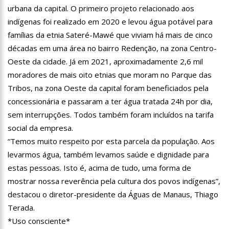
urbana da capital. O primeiro projeto relacionado aos
13:31
Dinamarca Quer Reduzir Para 15 Anos Idade Mínima Para
Mães Abortarem
indígenas foi realizado em 2020 e levou água potável para
13:27
Militares chineses desembarcam no Brasil
famílias da etnia Sateré-Mawé que viviam há mais de cinco
décadas em uma área no bairro Redenção, na zona Centro-
13:20
Internautas reagem à chegada de Lana Del Rey em Manaus
Oeste da cidade. Já em 2021, aproximadamente 2,6 mil
moradores de mais oito etnias que moram no Parque das
13:16
Professores rejeitam proposta de Wilson Lima e mantêm
Tribos, na zona Oeste da capital foram beneficiados pela
greve
concessionária e passaram a ter água tratada 24h por dia,
13:11
Venezuela pode ter dívida de até R$ 12,5 bilhões com o
Brasil; entenda
sem interrupções. Todos também foram incluídos na tarifa
11:53
Criação de secretaria de habitação e de serviço ao
social da empresa.
consumidor são aprovados na CMM
“Temos muito respeito por esta parcela da população. Aos
11:44
Mergulhadores do Corpo de Bombeiros encontram corpo de
levarmos água, também levamos saúde e dignidade para
turista envolvido em acidente no Rio Acari
estas pessoas. Isto é, acima de tudo, uma forma de
11:30
Povo guarani bloqueia rodovia em São Paulo contra marco
temporal
mostrar nossa reverência pela cultura dos povos indígenas”,
11:15
Idosa mata marido com veneno de rato, esquarteja o corpo e
destacou o diretor-presidente da Águas de Manaus, Thiago
abandona parte dentro de mala no MS
Terada.
11:04
“Nossa relação é de completo amor”, dizem filhas de Gugu
*Uso consciente*
sobre Rose