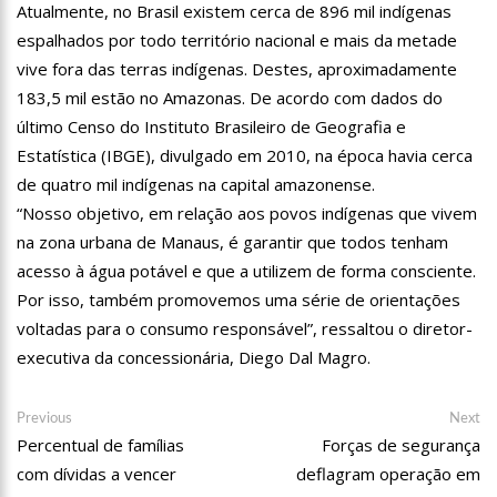
Atualmente, no Brasil existem cerca de 896 mil indígenas
10:57
No celibato, Eliezer defende intimidade com Viih Tube: “Estou
espalhados por todo território nacional e mais da metade
respeitando o tempo dela”
vive fora das terras indígenas. Destes, aproximadamente
10:28
Ivete Sangalo se derrete ao ver a filha dançando no palco;
assista
183,5 mil estão no Amazonas. De acordo com dados do
10:12
Haddad: Grupo de trabalho vai apurar dívida da Venezuela
último Censo do Instituto Brasileiro de Geografia e
com Brasil e organizar pagamento
Estatística (IBGE), divulgado em 2010, na época havia cerca
13:03
Mulher que escavou túmulo do serial killer Lázaro diz que
de quatro mil indígenas na capital amazonense.
sonhava com ele
“Nosso objetivo, em relação aos povos indígenas que vivem
12:58
Governo deve retomar negociação com professores nesta
na zona urbana de Manaus, é garantir que todos tenham
segunda-feira
acesso à água potável e que a utilizem de forma consciente.
12:52
Policlínica Codajás realiza mais uma rodada de exames de
HPV para público LGBTQI+
Por isso, também promovemos uma série de orientações
12:47
Jornada Cientifica da Fundação Hospital Adriano Jorge tem a
voltadas para o consumo responsável”, ressaltou o diretor-
submissão de trabalhos acadêmicos prorrogada até 7 de junho
executiva da concessionária, Diego Dal Magro.
12:39
Prefeitura de Manaus anuncia nova programação para as
feiras itinerantes de economia solidária e criativa
Navegação
Previous
Ne
Previous
12:33
Tiroteio assusta público de campeonato de jiu-jitsu na Arena
Next
post:
Amadeu Teixeira
po
Percentual de famílias
Forças de segurança
de
12:27
Câmara Cidadã: faltam dois dias para segunda edição, com
com dívidas a vencer
deflagram operação em
Post
100 serviços e atendimentos gratuitos na zona sul