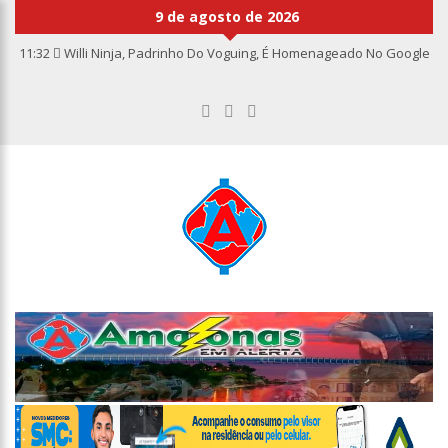
9 de agosto de 2026
11:32
Willi Ninja, Padrinho Do Voguing, É Homenageado No Google
11:13
Bolsa fecha no maior nível em sete meses após inflação
recuar
11:09
Dia Nacional da Imunização alerta para baixas coberturas
vacinais
11:02
Linhas telefônicas do CCC seguem inoperantes em razão de
falha complexa na Oi
10:50
Quarteto é preso por furto de transformador de poste em
Manaus
10:45
Dudu Camargo foi demitido do SBT após defecar no chão do
camarim
10:22
El Niño começa antes do esperado e climatologistas veem
chance de um “super El Niño”
13:09
Ipem-AM flagra irregularidades na pesagem de produtos e
notifica supermercado em Manaus
13:05
Mãe e padrasto são presos suspeitos de estupr4r criança de
cinco anos, em Parintins