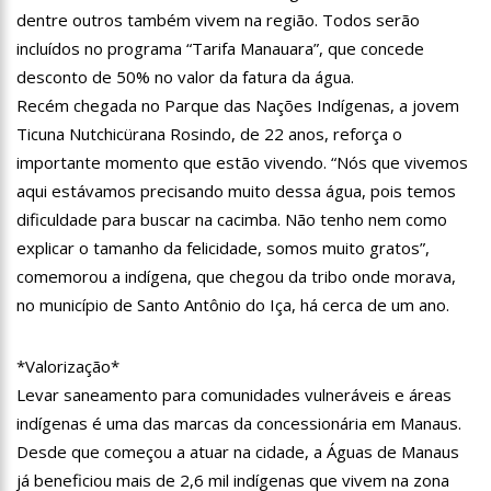
13:06
Anna Carolina Jatobá pode ir para o regime aberto; veja
dentre outros também vivem na região. Todos serão
outros casos
incluídos no programa “Tarifa Manauara”, que concede
13:01
VÍDEO: Influenciadoras são investigadas por crime de
desconto de 50% no valor da fatura da água.
racismo contra crianças
Recém chegada no Parque das Nações Indígenas, a jovem
12:51
Modelo e jornalista falece após complicações durante
Ticuna Nutchicürana Rosindo, de 22 anos, reforça o
remoção de silicone industrial
importante momento que estão vivendo. “Nós que vivemos
12:31
Suspeito de matar menina de 2 anos no AM é preso
aqui estávamos precisando muito dessa água, pois temos
12:17
Ataque em escola na Suécia deixa pelo menos três alunos
dificuldade para buscar na cacimba. Não tenho nem como
feridos
explicar o tamanho da felicidade, somos muito gratos”,
12:06
Petrobras reduz preços de querosene de aviação
comemorou a indígena, que chegou da tribo onde morava,
no município de Santo Antônio do Iça, há cerca de um ano.
11:57
Mais Médicos tem cerca de 34 mil profissionais inscritos
16:22
Jovens matam mulher para vender os seus olhos por cerca
*Valorização*
de 450 reais
Levar saneamento para comunidades vulneráveis e áreas
16:18
Ator de ‘Mulheres Apaixonadas’ expõe mensagens sem
indígenas é uma das marcas da concessionária em Manaus.
respostas de Bruna Marquezine
Desde que começou a atuar na cidade, a Águas de Manaus
16:13
Macabro: tia confessa ter esp4ncado sobrinha de 2 anos até
já beneficiou mais de 2,6 mil indígenas que vivem na zona
a m0rte no Amazonas; veja vídeo