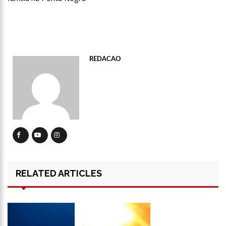
13:31
Dinamarca Quer Reduzir Para 15 Anos Idade Mínima Para
Mães Abortarem
13:27
Militares chineses desembarcam no Brasil
13:20
Internautas reagem à chegada de Lana Del Rey em Manaus
REDACAO
13:16
Professores rejeitam proposta de Wilson Lima e mantêm
greve
13:11
Venezuela pode ter dívida de até R$ 12,5 bilhões com o
Brasil; entenda
11:53
Criação de secretaria de habitação e de serviço ao
consumidor são aprovados na CMM
11:44
Mergulhadores do Corpo de Bombeiros encontram corpo de
turista envolvido em acidente no Rio Acari
11:30
Povo guarani bloqueia rodovia em São Paulo contra marco
RELATED ARTICLES
temporal
11:15
Idosa mata marido com veneno de rato, esquarteja o corpo e
abandona parte dentro de mala no MS
11:04
“Nossa relação é de completo amor”, dizem filhas de Gugu
sobre Rose