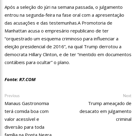
13:06
Anna Carolina Jatobá pode ir para o regime aberto; veja
Após a seleção do júri na semana passada, o julgamento
outros casos
entrou na segunda-feira na fase oral com a apresentação
13:01
VÍDEO: Influenciadoras são investigadas por crime de
das acusações e das testemunhas.A Promotoria de
racismo contra crianças
Manhattan acusa o empresário republicano de ter
12:51
Modelo e jornalista falece após complicações durante
remoção de silicone industrial
“orquestrado um esquema criminoso para influenciar a
12:31
Suspeito de matar menina de 2 anos no AM é preso
eleição presidencial de 2016”, na qual Trump derrotou a
democrata Hillary Clinton, e de ter “mentido em documentos
12:17
Ataque em escola na Suécia deixa pelo menos três alunos
contábeis para ocultar” o plano.
feridos
12:06
Petrobras reduz preços de querosene de aviação
Fonte: R7.COM
11:57
Mais Médicos tem cerca de 34 mil profissionais inscritos
Navegação
Previous
Ne
Previous
Next
16:22
Jovens matam mulher para vender os seus olhos por cerca
post:
po
Manaus Gastronomia
Trump ameaçado de
de
de 450 reais
terá comida boa com
desacato em julgamento
Post
16:18
Ator de ‘Mulheres Apaixonadas’ expõe mensagens sem
valor acessível e
criminal
respostas de Bruna Marquezine
diversão para toda
16:13
Macabro: tia confessa ter esp4ncado sobrinha de 2 anos até
a m0rte no Amazonas; veja vídeo
família na Ponta Negra