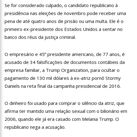
12:06
“Me sentia diminuído por ser conhecido como o gay do JN”,
Se for considerado culpado, o candidato republicano à
diz Matheus Ribeiro
presidência nas eleições de novembro pode receber uma
12:34
Negociação de paz fracassa no Sudão e rivais voltam a se
pena de até quatro anos de prisão ou uma multa. Ele é o
enfrentar
primeiro ex-presidente dos Estados Unidos a sentar no
12:24
Prefeitura de Manaus divulga resultado preliminar do
banco dos réus da justiça criminal.
Programa Bolsa Idiomas 2023
12:21
VÍDEO: Homem confessa que m4tou companheira em
Manaus e diz que vítima era “ciumenta”
O empresário e 45º presidente americano, de 77 anos, é
12:15
Produtor de Lana Del Rey será investigado por crime de
acusado de 34 falsificações de documentos contábeis da
xenofobia após xingar Brasil
empresa familiar, a Trump Organization, para ocultar o
12:09
Noivado de Luan Santana terminou após cantor se
pagamento de 130 mil dólares à ex-atriz pornô Stormy
reaproximar da ex, Jade Magalhães
Daniels na reta final da campanha presidencial de 2016.
12:01
Última Chamada: Convocação da lista de espera do Fies
encerra nesta sexta
11:53
Prefeitura de Manaus abre inscrições gratuitas para
O dinheiro foi usado para comprar o silêncio da atriz, que
treinamento sobre marketing digital
afirma ter mantido uma relação sexual com o bilionário em
10:01
Junho violeta – Caimi realiza grande caminhada para
2006, quando ele já era casado com Melania Trump. O
combater a violência contra o idoso
republicano nega a acusação.
13:11
Sine Manaus oferta 284 vagas de emprego nesta quinta-
feira, 1º/6