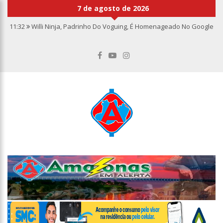
7 de agosto de 2026
11:32
Willi Ninja, Padrinho Do Voguing, É Homenageado No Google
11:13
Bolsa fecha no maior nível em sete meses após inflação
recuar
11:09
Dia Nacional da Imunização alerta para baixas coberturas
vacinais
11:02
Linhas telefônicas do CCC seguem inoperantes em razão de
falha complexa na Oi
10:50
Quarteto é preso por furto de transformador de poste em
Manaus
10:45
Dudu Camargo foi demitido do SBT após defecar no chão do
camarim
10:22
El Niño começa antes do esperado e climatologistas veem
chance de um “super El Niño”
13:09
Ipem-AM flagra irregularidades na pesagem de produtos e
notifica supermercado em Manaus
13:05
Mãe e padrasto são presos suspeitos de estupr4r criança de
cinco anos, em Parintins