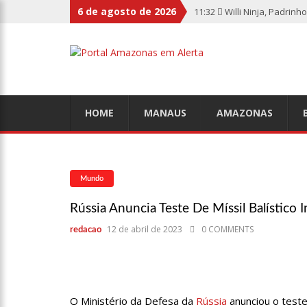
6 de agosto de 2026
11:32
Willi Ninja, Padrin
11:13
Bolsa fecha no maio
11:09
Dia Nacional da Imu
HOME
MANAUS
AMAZONAS
11:02
Linhas telefônicas
Mundo
10:50
Quarteto é preso p
Rússia Anuncia Teste De Míssil Balístico 
12 de abril de 2023
0 COMMENTS
redacao
10:45
Dudu Camargo foi d
10:22
El Niño começa ante
O Ministério da Defesa da
Rússia
anunciou o test