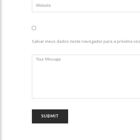
12:21
Elymar Santos movi
da música romântica
12:18
Patrícia Abravanel 
Salvar meus dados neste navegador para a próxima vez
12:06
“Me sentia diminuíd
12:34
Negociação de paz f
12:24
Prefeitura de Manau
12:21
VÍDEO: Homem confe
“ciumenta”