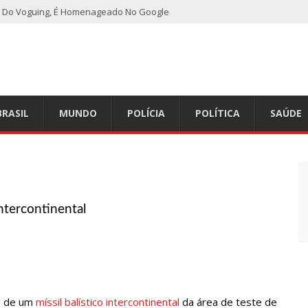
ho Do Voguing, É Homenageado No Google
r nível em sete meses após inflação recuar
nização alerta para baixas coberturas vacinais
BRASIL
MUNDO
POLÍCIA
POLÍTICA
SAÚDE
 do CCC seguem inoperantes em razão de falha complexa na Oi
or furto de transformador de poste em Manaus
Intercontinental
emitido do SBT após defecar no chão do camarim
s do esperado e climatologistas veem chance de um “super El
e de um
míssil balístico intercontinental
da área de teste de