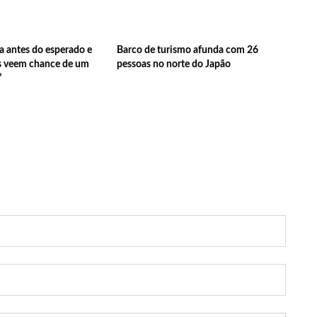
strud Gilberto, a voz de ‘Garota de Ipanema’ em inglês
a antes do esperado e
Barco de turismo afunda com 26
as veem chance de um
pessoas no norte do Japão
us lança ‘Pense Antes’ sobre prevenção e combate às drogas nas
”
de Dom e Bruno, indígenas pedem investigação ampla
amão e atinge duas pessoas em lanchonete na zona Norte
e programa para hotel, é assaltado e tem prejuízo de R$ 15 mil
o de ficar cega após brigar com adolescente por namorado em
aproveitam aviões da FAB para passar fim de semana em casa