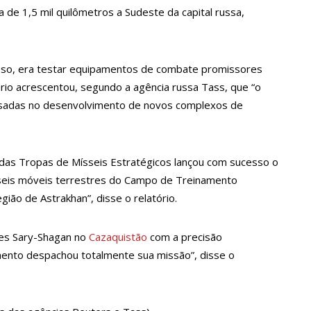
a de 1,5 mil quilômetros a Sudeste da capital russa,
egularidades na pesagem de produtos e notifica supermercado em
sso, era testar equipamentos de combate promissores
presos suspeitos de estupr4r criança de cinco anos, em Parintins
tério acrescentou, segundo a agência russa Tass, que “o
 usadas no desenvolvimento de novos complexos de
eso ao tentar aplicar golpe de R$ 17 mil na zona Sul de Manaus
 das Tropas de Mísseis Estratégicos lançou com sucesso o
ê do mundo de útero transplantado por robôs
mísseis móveis terrestres do Campo de Treinamento
gião de Astrakhan”, disse o relatório.
 sofre golpe de R$ 4,3 milhões ao tentar comprar carro de luxo
stes Sary-Shagan no
Cazaquistão
com a precisão
amento despachou totalmente sua missão”, disse o
s: mais de R$ 2,2 bilhões estão disponíveis para acesso ao