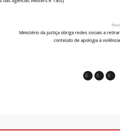
s das agências Reuters e Tass)
serviços essenciais no feriadão de Corpus Christi
s tentar arrancar órgão genital do marido em Manaus
Next
Next
post:
Ministério da justiça obriga redes sociais a retirar
conteúdo de apologia à violência
o aos 92 anos na OAB: ‘Realização de um sonho’
ra falsificação de dinheiro no Rio de Janeiro
acções em guerra se intensificam no Sudão
sorteio da ordem de apresentação dos grupos no 65º Festival
ta terça-feira (6)
rna amputada após picada de aranha ainda sente cãibra no