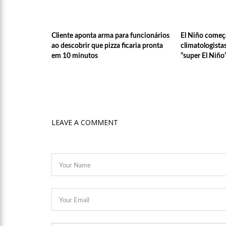
10:47
Morre aos 83 anos A
Cliente aponta arma para funcionários
El Niño começ
ao descobrir que pizza ficaria pronta
climatologist
10:27
Prefeitura de Mana
em 10 minutos
“super El Niño
escolas municipais
12:43
Um ano após morte 
12:37
Carro invade contr
LEAVE A COMMENT
12:32
Homem leva garota d
12:29
Mulher corre o risc
Manaus
12:26
Ministros de Lula 