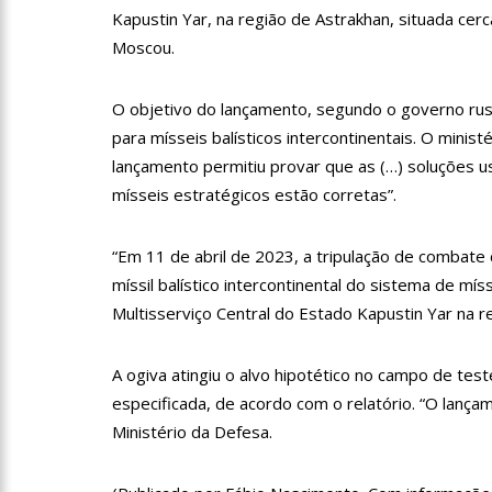
Niño”
Kapustin Yar, na região de Astrakhan, situada cerc
Moscou.
13:09
Ipem-AM flagra irr
Manaus
O objetivo do lançamento, segundo o governo ru
13:05
Mãe e padrasto são 
para mísseis balísticos intercontinentais. O minis
lançamento permitiu provar que as (…) soluções
mísseis estratégicos estão corretas”.
13:01
Falso corretor é pr
“Em 11 de abril de 2023, a tripulação de combate
12:56
Nasce primeiro beb
míssil balístico intercontinental do sistema de 
Multisserviço Central do Estado Kapustin Yar na re
12:43
Jogador do Flamengo
A ogiva atingiu o alvo hipotético no campo de te
especificada, de acordo com o relatório. “O lanç
12:37
Plano Safra Amazona
Ministério da Defesa.
crédito para o biênio 23/24