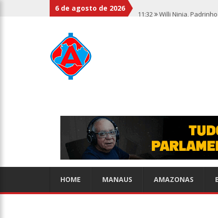
6 de agosto de 2026
11:32
Willi Ninja, Padrin
11:13
Bolsa fecha no maio
11:09
Dia Nacional da Imu
11:02
Linhas telefônicas 
10:50
Quarteto é preso p
10:45
Dudu Camargo foi d
HOME
MANAUS
AMAZONAS
10:22
El Niño começa ante