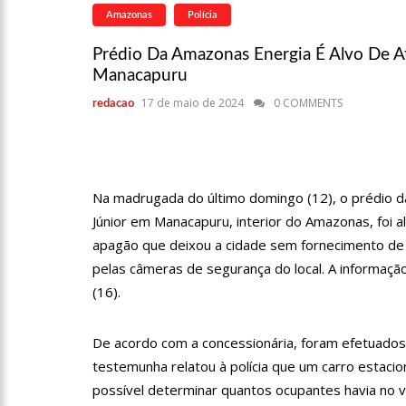
Niño”
Amazonas
Polícia
13:09
Ipem-AM flagra irr
Prédio Da Amazonas Energia É Alvo De A
Manaus
Manacapuru
13:05
Mãe e padrasto são 
17 de maio de 2024
0 COMMENTS
redacao
13:01
Falso corretor é pre
Na madrugada do último domingo (12), o prédio da
Júnior em Manacapuru, interior do Amazonas, foi a
12:56
Nasce primeiro beb
apagão que deixou a cidade sem fornecimento de e
pelas câmeras de segurança do local. A informação
12:43
Jogador do Flamengo
(16).
De acordo com a concessionária, foram efetuados
12:37
Plano Safra Amazona
testemunha relatou à polícia que um carro estacio
crédito para o biênio 23/24
possível determinar quantos ocupantes havia no ve