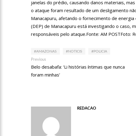
12:30
Prefeitura garante s
janelas do prédio, causando danos materiais, ma
o ataque foram resultado de um desligamento não
Manacapuru, afetando o fornecimento de energia e
12:13
Mulher é presa após
(DEP) de Manacapuru está investigando o caso, 
responsáveis pelo ataque.Fonte: AM POSTFoto: R
12:08
Advogado é aprovad
#AMAZONAS
#NOTICIS
#POLICIA
Navegação
Previous
Previous
11:33
PF faz operação cont
post:
Belo desabafa: ‘Li histórias íntimas que nunca
de
foram minhas’
Post
11:21
Confrontos entre fa
11:02
Prefeitura realiza 
REDACAO
Folclórico do Amazonas, nes
10:57
Mulher que teve pe
membro perdido