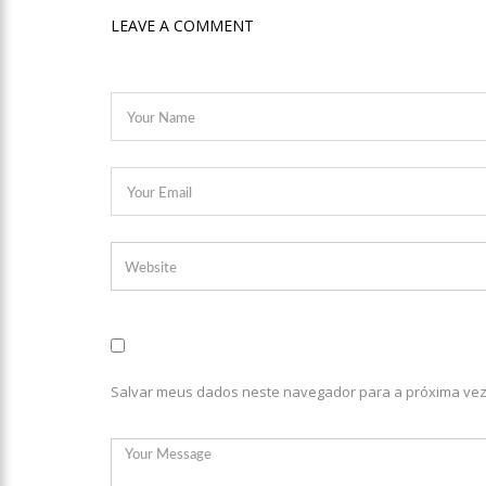
LEAVE A COMMENT
12:21
Elymar Santos movi
da música romântica
12:18
Patrícia Abravanel 
12:06
“Me sentia diminuíd
12:34
Negociação de paz f
12:24
Prefeitura de Manau
Salvar meus dados neste navegador para a próxima vez
12:21
VÍDEO: Homem confe
“ciumenta”