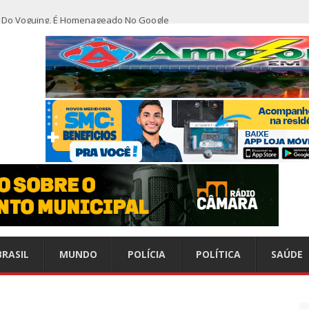
ho Do Voguing, É Homenageado No Google
r nível em sete meses após inflação recuar
nização alerta para baixas coberturas vacinais
do CCC seguem inoperantes em razão de falha complexa na Oi
or furto de transformador de poste em Manaus
emitido do SBT após defecar no chão do camarim
BRASIL
MUNDO
POLÍCIA
POLÍTICA
SAÚDE
s do esperado e climatologistas veem chance de um “super El