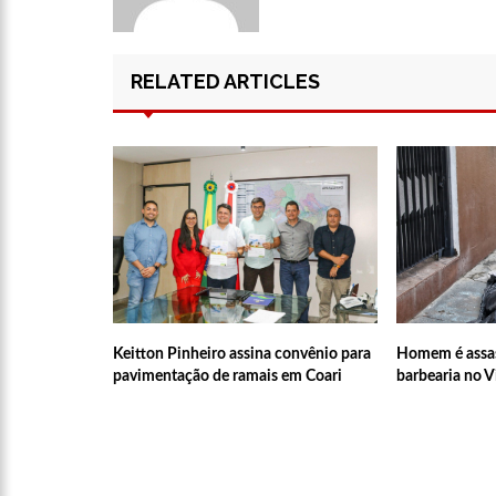
10:47
Morre aos 83 anos A
RELATED ARTICLES
10:27
Prefeitura de Manau
escolas municipais
12:43
Um ano após morte 
12:37
Carro invade contr
12:32
Homem leva garota d
Keitton Pinheiro assina convênio para
Homem é assas
pavimentação de ramais em Coari
barbearia no V
12:29
Mulher corre o risc
Manaus
12:26
Ministros de Lula a