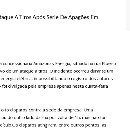
egularidades na pesagem de produtos e notifica supermercado em
taque A Tiros Após Série De Apagões Em
presos suspeitos de estupr4r criança de cinco anos, em Parintins
so ao tentar aplicar golpe de R$ 17 mil na zona Sul de Manaus
 concessionária Amazonas Energia, situado na rua Ribeiro
lvo de um ataque a tiros. O incidente ocorreu durante um
ê do mundo de útero transplantado por robôs
nergia elétrica, impossibilitando o registro dos autores
 foi divulgada pela empresa apenas nesta quinta-feira
 sofre golpe de R$ 4,3 milhões ao tentar comprar carro de luxo
 oito disparos contra a sede da empresa. Uma
s: mais de R$ 2,2 bilhões estão disponíveis para acesso ao
nou do outro lado da rua por volta de 1h, mas não foi
ículo.Os disparos atingiram, entre outros pontos, as