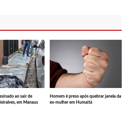
strud Gilberto, a voz de ‘Garota de Ipanema’ em inglês
s lança ‘Pense Antes’ sobre prevenção e combate às drogas nas
de Dom e Bruno, indígenas pedem investigação ampla
amão e atinge duas pessoas em lanchonete na zona Norte
e programa para hotel, é assaltado e tem prejuízo de R$ 15 mil
sinado ao sair de
Homem é preso após quebrar janela da
ieiralves, em Manaus
ex-mulher em Humaitá
o de ficar cega após brigar com adolescente por namorado em
proveitam aviões da FAB para passar fim de semana em casa