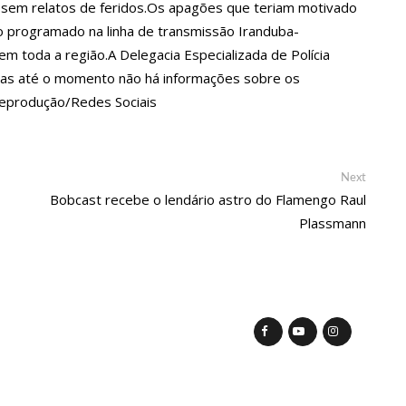
erviços essenciais no feriadão de Corpus Christi
s sem relatos de feridos.Os apagões que teriam motivado
 programado na linha de transmissão Iranduba-
m toda a região.A Delegacia Especializada de Polícia
 tentar arrancar órgão genital do marido em Manaus
mas até o momento não há informações sobre os
eprodução/Redes Sociais
o aos 92 anos na OAB: ‘Realização de um sonho’
Next
Next
ra falsificação de dinheiro no Rio de Janeiro
post:
Bobcast recebe o lendário astro do Flamengo Raul
Plassmann
cções em guerra se intensificam no Sudão
sorteio da ordem de apresentação dos grupos no 65º Festival
ta terça-feira (6)
rna amputada após picada de aranha ainda sente cãibra no