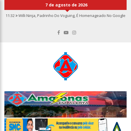
7 de agosto de 2026
11:32
Willi Ninja, Padrinho Do Voguing, É Homenageado No Google
11:13
Bolsa fecha no maior nível em sete meses após inflação
recuar
11:09
Dia Nacional da Imunização alerta para baixas coberturas
vacinais
11:02
Linhas telefônicas do CCC seguem inoperantes em razão de
falha complexa na Oi
10:50
Quarteto é preso por furto de transformador de poste em
Manaus
10:45
Dudu Camargo foi demitido do SBT após defecar no chão do
camarim
10:22
El Niño começa antes do esperado e climatologistas veem
chance de um “super El Niño”
13:09
Ipem-AM flagra irregularidades na pesagem de produtos e
notifica supermercado em Manaus
13:05
Mãe e padrasto são presos suspeitos de estupr4r criança de
cinco anos, em Parintins