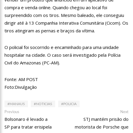
12:06
“Me sentia diminuído por ser conhecido como o gay do JN”,
compra e venda online. Quando chegou ao local foi
diz Matheus Ribeiro
surpreendido com os tiros. Mesmo baleado, ele conseguiu
12:34
Negociação de paz fracassa no Sudão e rivais voltam a se
dirigir até à 13 Companhia Interativa Comunitária (Cicom). Os
enfrentar
tiros atingiram as pernas e braços da vítima.
12:24
Prefeitura de Manaus divulga resultado preliminar do
Programa Bolsa Idiomas 2023
12:21
VÍDEO: Homem confessa que m4tou companheira em
O policial foi socorrido e encaminhado para uma unidade
Manaus e diz que vítima era “ciumenta”
hospitalar na cidade. O caso será investigado pela Polícia
12:15
Produtor de Lana Del Rey será investigado por crime de
Civil do Amazonas (PC-AM).
xenofobia após xingar Brasil
12:09
Noivado de Luan Santana terminou após cantor se
reaproximar da ex, Jade Magalhães
Fonte: AM POST
12:01
Última Chamada: Convocação da lista de espera do Fies
Foto:Divulgação
encerra nesta sexta
11:53
Prefeitura de Manaus abre inscrições gratuitas para
treinamento sobre marketing digital
#MANAUS
#NOTICIAS
#POLICIA
Navegação
10:01
Junho violeta – Caimi realiza grande caminhada para
Previous
Ne
Previous
Next
combater a violência contra o idoso
post:
po
Bolsonaro é levado a
STJ mantém prisão do
de
13:11
Sine Manaus oferta 284 vagas de emprego nesta quinta-
SP para tratar erisipela
motorista de Porsche que
Post
feira, 1º/6