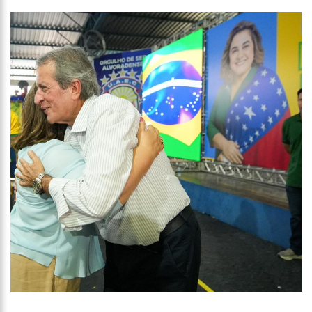
10:57
Mulher que teve perna amputada após picada de aranha
ainda sente cãibra no membro perdido
10:47
Morre aos 83 anos Astrud Gilberto, a voz de ‘Garota de
Ipanema’ em inglês
10:27
Prefeitura de Manaus lança ‘Pense Antes’ sobre prevenção e
combate às drogas nas escolas municipais
12:43
Um ano após morte de Dom e Bruno, indígenas pedem
investigação ampla
12:37
Carro invade contramão e atinge duas pessoas em
lanchonete na zona Norte
12:32
Homem leva garota de programa para hotel, é assaltado e
tem prejuízo de R$ 15 mil
12:29
Mulher corre o risco de ficar cega após brigar com
adolescente por namorado em Manaus
12:26
Ministros de Lula aproveitam aviões da FAB para passar fim
de semana em casa
12:21
Elymar Santos movimenta casa de praia Zezinho Corrêa com
os melhores sucessos da música romântica
12:18
Patrícia Abravanel fica aos prantos durante homenagem a
Silvio Santos