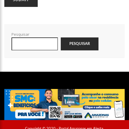
12:28
Celebração do Pentecostes 2023 deve reunir mais de 50 mil
fiéis em Manaus
12:21
Parque Hope Bay é alvo de investigação do MP por venda
casada
12:12
Centro de Convenções do Amazonas é palco de mais de 40
Pesquisar
eventos até final de 2023
PESQUISAR
12:06
Vídeo f0rte: homem é esmagad0 no caminhão após acidente
no Distrito Industrial
11:58
Alô, pai? Golpistas usam inteligência artificial para clonar
vozes e pedir dinheiro; veja como se proteger
12:55
Primeira parcela do 13º salário do INSS será paga nesta 5ª
feira
12:50
Apple quer lançar iPhones (ainda) maiores
12:39
Governo lança canal de denúncias sobre preço de
combustíveis
12:33
Manaus é a primeira capital do país a ter inscrito o plano de
ação da Lei Paulo Gustavo pela prefeitura
12:24
Congresso sobre educação alimentar nas escolas começa
Copyright © 2020 - Portal Amazonas em Alerta.