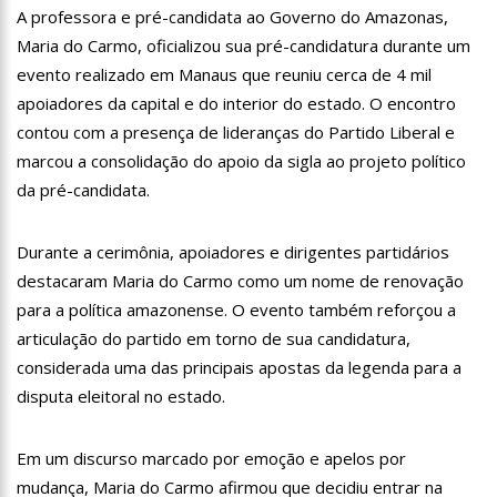
A professora e pré-candidata ao Governo do Amazonas,
12:06
“Me sentia diminuído por ser conhecido como o gay do JN”,
diz Matheus Ribeiro
Maria do Carmo, oficializou sua pré-candidatura durante um
12:34
Negociação de paz fracassa no Sudão e rivais voltam a se
evento realizado em Manaus que reuniu cerca de 4 mil
enfrentar
apoiadores da capital e do interior do estado. O encontro
12:24
Prefeitura de Manaus divulga resultado preliminar do
contou com a presença de lideranças do Partido Liberal e
Programa Bolsa Idiomas 2023
marcou a consolidação do apoio da sigla ao projeto político
12:21
VÍDEO: Homem confessa que m4tou companheira em
Manaus e diz que vítima era “ciumenta”
da pré-candidata.
12:15
Produtor de Lana Del Rey será investigado por crime de
xenofobia após xingar Brasil
Durante a cerimônia, apoiadores e dirigentes partidários
12:09
Noivado de Luan Santana terminou após cantor se
destacaram Maria do Carmo como um nome de renovação
reaproximar da ex, Jade Magalhães
para a política amazonense. O evento também reforçou a
12:01
Última Chamada: Convocação da lista de espera do Fies
encerra nesta sexta
articulação do partido em torno de sua candidatura,
11:53
Prefeitura de Manaus abre inscrições gratuitas para
considerada uma das principais apostas da legenda para a
treinamento sobre marketing digital
disputa eleitoral no estado.
10:01
Junho violeta – Caimi realiza grande caminhada para
combater a violência contra o idoso
Em um discurso marcado por emoção e apelos por
13:11
Sine Manaus oferta 284 vagas de emprego nesta quinta-
feira, 1º/6
mudança, Maria do Carmo afirmou que decidiu entrar na