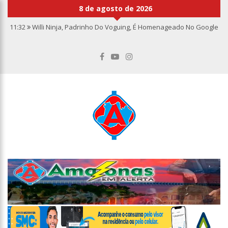
8 de agosto de 2026
11:32
Willi Ninja, Padrinho Do Voguing, É Homenageado No Google
11:13
Bolsa fecha no maior nível em sete meses após inflação
recuar
11:09
Dia Nacional da Imunização alerta para baixas coberturas
vacinais
11:02
Linhas telefônicas do CCC seguem inoperantes em razão de
falha complexa na Oi
10:50
Quarteto é preso por furto de transformador de poste em
Manaus
10:45
Dudu Camargo foi demitido do SBT após defecar no chão do
camarim
10:22
El Niño começa antes do esperado e climatologistas veem
chance de um “super El Niño”
13:09
Ipem-AM flagra irregularidades na pesagem de produtos e
notifica supermercado em Manaus
13:05
Mãe e padrasto são presos suspeitos de estupr4r criança de
cinco anos, em Parintins