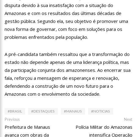
disputa devido à sua insatisfação com a situação do
13:06
Anna Carolina Jatobá pode ir para o regime aberto; veja
outros casos
Amazonas e com os resultados das últimas décadas de
13:01
VÍDEO: Influenciadoras são investigadas por crime de
gestão pública. Segundo ela, seu objetivo é promover uma
racismo contra crianças
nova forma de governar, com foco em soluções para os
12:51
Modelo e jornalista falece após complicações durante
problemas enfrentados pela população.
remoção de silicone industrial
12:31
Suspeito de matar menina de 2 anos no AM é preso
A pré-candidata também ressaltou que a transformação do
12:17
Ataque em escola na Suécia deixa pelo menos três alunos
estado não depende apenas de uma liderança política, mas
feridos
da participação conjunta dos amazonenses. Ao encerrar sua
12:06
Petrobras reduz preços de querosene de aviação
fala, reforçou a mensagem de esperança e renovação,
defendendo a construção de um novo futuro para o
11:57
Mais Médicos tem cerca de 34 mil profissionais inscritos
Amazonas com o envolvimento da sociedade.
16:22
Jovens matam mulher para vender os seus olhos por cerca
de 450 reais
#BRASIL
#DESTAQUES
#MANAUS
#NOTICIAS
16:18
Ator de ‘Mulheres Apaixonadas’ expõe mensagens sem
Navegação
Previous
Ne
Previous
Next
respostas de Bruna Marquezine
post:
po
Prefeitura de Manaus
Polícia Militar do Amazonas
de
16:13
Macabro: tia confessa ter esp4ncado sobrinha de 2 anos até
a m0rte no Amazonas; veja vídeo
avança com obras da
intensifica Operação