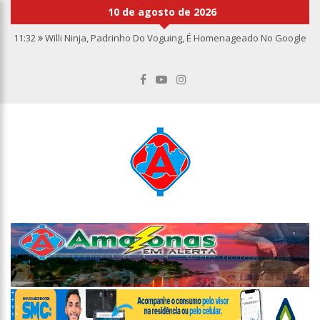
10 de agosto de 2026
11:32
Willi Ninja, Padrinho Do Voguing, É Homenageado No Google
11:13
Bolsa fecha no maior nível em sete meses após inflação
recuar
11:09
Dia Nacional da Imunização alerta para baixas coberturas
vacinais
11:02
Linhas telefônicas do CCC seguem inoperantes em razão de
falha complexa na Oi
10:50
Quarteto é preso por furto de transformador de poste em
Manaus
10:45
Dudu Camargo foi demitido do SBT após defecar no chão do
camarim
10:22
El Niño começa antes do esperado e climatologistas veem
chance de um “super El Niño”
13:09
Ipem-AM flagra irregularidades na pesagem de produtos e
notifica supermercado em Manaus
13:05
Mãe e padrasto são presos suspeitos de estupr4r criança de
cinco anos, em Parintins