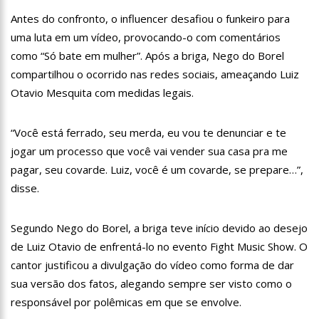
12:06
“Me sentia diminuído por ser conhecido como o gay do JN”,
Antes do confronto, o influencer desafiou o funkeiro para
diz Matheus Ribeiro
uma luta em um vídeo, provocando-o com comentários
12:34
Negociação de paz fracassa no Sudão e rivais voltam a se
enfrentar
como “Só bate em mulher”. Após a briga, Nego do Borel
compartilhou o ocorrido nas redes sociais, ameaçando Luiz
12:24
Prefeitura de Manaus divulga resultado preliminar do
Programa Bolsa Idiomas 2023
Otavio Mesquita com medidas legais.
12:21
VÍDEO: Homem confessa que m4tou companheira em
Manaus e diz que vítima era “ciumenta”
“Você está ferrado, seu merda, eu vou te denunciar e te
12:15
Produtor de Lana Del Rey será investigado por crime de
jogar um processo que você vai vender sua casa pra me
xenofobia após xingar Brasil
pagar, seu covarde. Luiz, você é um covarde, se prepare…”,
12:09
Noivado de Luan Santana terminou após cantor se
reaproximar da ex, Jade Magalhães
disse.
12:01
Última Chamada: Convocação da lista de espera do Fies
encerra nesta sexta
Segundo Nego do Borel, a briga teve início devido ao desejo
11:53
Prefeitura de Manaus abre inscrições gratuitas para
de Luiz Otavio de enfrentá-lo no evento Fight Music Show. O
treinamento sobre marketing digital
cantor justificou a divulgação do vídeo como forma de dar
10:01
Junho violeta – Caimi realiza grande caminhada para
combater a violência contra o idoso
sua versão dos fatos, alegando sempre ser visto como o
13:11
Sine Manaus oferta 284 vagas de emprego nesta quinta-
responsável por polêmicas em que se envolve.
feira, 1º/6