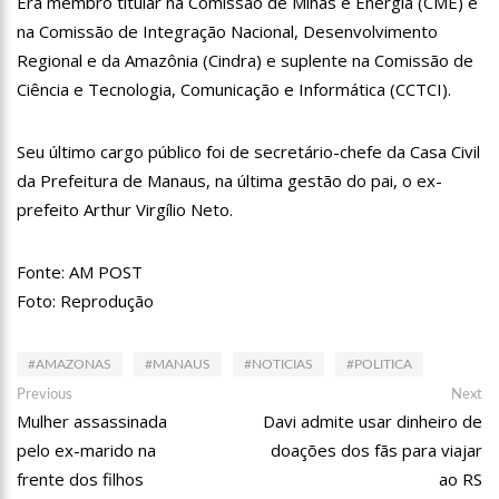
Era membro titular na Comissão de Minas e Energia (CME) e
13:31
Dinamarca Quer Reduzir Para 15 Anos Idade Mínima Para
na Comissão de Integração Nacional, Desenvolvimento
Mães Abortarem
Regional e da Amazônia (Cindra) e suplente na Comissão de
13:27
Militares chineses desembarcam no Brasil
Ciência e Tecnologia, Comunicação e Informática (CCTCI).
13:20
Internautas reagem à chegada de Lana Del Rey em Manaus
Seu último cargo público foi de secretário-chefe da Casa Civil
13:16
Professores rejeitam proposta de Wilson Lima e mantêm
da Prefeitura de Manaus, na última gestão do pai, o ex-
greve
prefeito Arthur Virgílio Neto.
13:11
Venezuela pode ter dívida de até R$ 12,5 bilhões com o
Brasil; entenda
Fonte: AM POST
11:53
Criação de secretaria de habitação e de serviço ao
consumidor são aprovados na CMM
Foto: Reprodução
11:44
Mergulhadores do Corpo de Bombeiros encontram corpo de
turista envolvido em acidente no Rio Acari
#AMAZONAS
#MANAUS
#NOTICIAS
#POLITICA
11:30
Povo guarani bloqueia rodovia em São Paulo contra marco
Navegação
temporal
Previous
Ne
Previous
Next
post:
po
Mulher assassinada
Davi admite usar dinheiro de
11:15
Idosa mata marido com veneno de rato, esquarteja o corpo e
de
abandona parte dentro de mala no MS
pelo ex-marido na
doações dos fãs para viajar
Post
11:04
“Nossa relação é de completo amor”, dizem filhas de Gugu
frente dos filhos
ao RS
sobre Rose