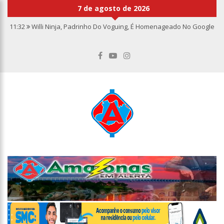
7 de agosto de 2026
11:32
Willi Ninja, Padrinho Do Voguing, É Homenageado No Google
11:13
Bolsa fecha no maior nível em sete meses após inflação
recuar
11:09
Dia Nacional da Imunização alerta para baixas coberturas
vacinais
11:02
Linhas telefônicas do CCC seguem inoperantes em razão de
falha complexa na Oi
10:50
Quarteto é preso por furto de transformador de poste em
Manaus
10:45
Dudu Camargo foi demitido do SBT após defecar no chão do
camarim
10:22
El Niño começa antes do esperado e climatologistas veem
chance de um “super El Niño”
13:09
Ipem-AM flagra irregularidades na pesagem de produtos e
notifica supermercado em Manaus
13:05
Mãe e padrasto são presos suspeitos de estupr4r criança de
cinco anos, em Parintins