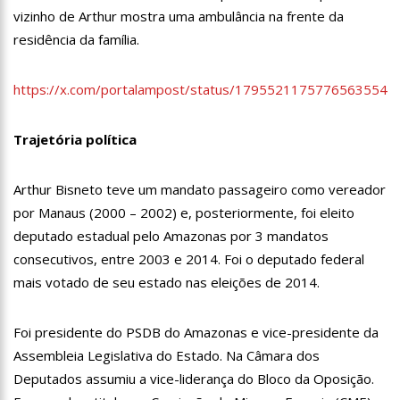
13:06
Anna Carolina Jatobá pode ir para o regime aberto; veja
vizinho de Arthur mostra uma ambulância na frente da
outros casos
residência da família.
13:01
VÍDEO: Influenciadoras são investigadas por crime de
racismo contra crianças
https://x.com/portalampost/status/1795521175776563554
12:51
Modelo e jornalista falece após complicações durante
remoção de silicone industrial
12:31
Suspeito de matar menina de 2 anos no AM é preso
Trajetória política
12:17
Ataque em escola na Suécia deixa pelo menos três alunos
Arthur Bisneto teve um mandato passageiro como vereador
feridos
por Manaus (2000 – 2002) e, posteriormente, foi eleito
12:06
Petrobras reduz preços de querosene de aviação
deputado estadual pelo Amazonas por 3 mandatos
11:57
Mais Médicos tem cerca de 34 mil profissionais inscritos
consecutivos, entre 2003 e 2014. Foi o deputado federal
mais votado de seu estado nas eleições de 2014.
16:22
Jovens matam mulher para vender os seus olhos por cerca
de 450 reais
Foi presidente do PSDB do Amazonas e vice-presidente da
16:18
Ator de ‘Mulheres Apaixonadas’ expõe mensagens sem
respostas de Bruna Marquezine
Assembleia Legislativa do Estado. Na Câmara dos
16:13
Macabro: tia confessa ter esp4ncado sobrinha de 2 anos até
Deputados assumiu a vice-liderança do Bloco da Oposição.
a m0rte no Amazonas; veja vídeo