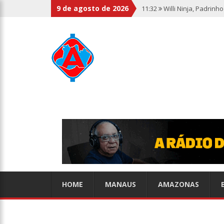
9 de agosto de 2026
11:32
Willi Ninja, Padrin
11:13
Bolsa fecha no maio
11:09
Dia Nacional da Imu
11:02
Linhas telefônicas 
10:50
Quarteto é preso p
10:45
Dudu Camargo foi d
HOME
MANAUS
AMAZONAS
10:22
El Niño começa ante