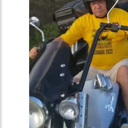
10:47
Morre aos 83 anos A
10:27
Prefeitura de Manau
escolas municipais
12:43
Um ano após morte 
12:37
Carro invade contr
12:32
Homem leva garota d
12:29
Mulher corre o risc
Manaus
12:26
Ministros de Lula a