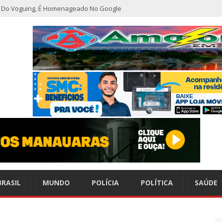
ho Do Voguing, É Homenageado No Google
r nível em sete meses após inflação recuar
nização alerta para baixas coberturas vacinais
do CCC seguem inoperantes em razão de falha complexa na Oi
or furto de transformador de poste em Manaus
emitido do SBT após defecar no chão do camarim
BRASIL
MUNDO
POLÍCIA
POLÍTICA
SAÚDE
s do esperado e climatologistas veem chance de um “super El