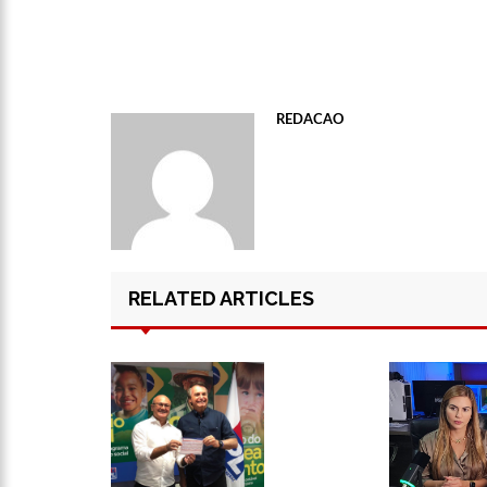
13:01
VÍDEO: Influenciado
REDACAO
12:51
Modelo e jornalista
12:31
Suspeito de matar 
12:17
Ataque em escola na
RELATED ARTICLES
12:06
Petrobras reduz pr
11:57
Mais Médicos tem cer