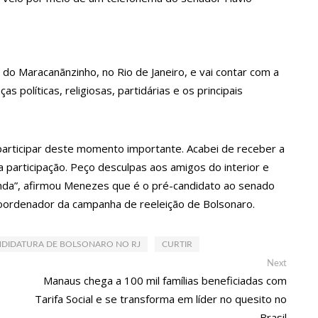
l Rey será investigado por crime de xenofobia após xingar Brasil
tana terminou após cantor se reaproximar da ex, Jade
 do Maracanãnzinho, no Rio de Janeiro, e vai contar com a
s políticas, religiosas, partidárias e os principais
vocação da lista de espera do Fies encerra nesta sexta
participar deste momento importante. Acabei de receber a
s abre inscrições gratuitas para treinamento sobre marketing
 participação. Peço desculpas aos amigos do interior e
enda”, afirmou Menezes que é o pré-candidato ao senado
oordenador da campanha de reeleição de Bolsonaro.
mi realiza grande caminhada para combater a violência contra o
DIDATURA DE BOLSONARO NO RJ
CURTIR
284 vagas de emprego nesta quinta-feira, 1º/6
Next
Next
post:
Manaus chega a 100 mil famílias beneficiadas com
Tarifa Social e se transforma em líder no quesito no
á pode ir para o regime aberto; veja outros casos
Brasil