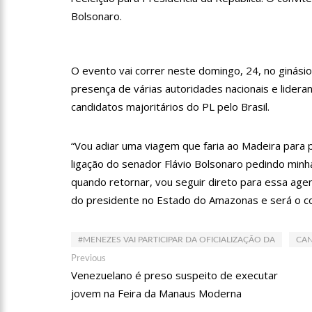
12:15
Produtor de Lana De
Bolsonaro.
12:09
Noivado de Luan San
O evento vai correr neste domingo, 24, no ginásio
Magalhães
presença de várias autoridades nacionais e liderança
candidatos majoritários do PL pelo Brasil.
12:01
Última Chamada: Con
“Vou adiar uma viagem que faria ao Madeira para 
11:53
Prefeitura de Manau
ligação do senador Flávio Bolsonaro pedindo minha
digital
quando retornar, vou seguir direto para essa ag
do presidente no Estado do Amazonas e será o c
10:01
Junho violeta – Cai
idoso
#MENEZES VAI PARTICIPAR DA OFICIALIZAÇÃO DA
CAN
13:11
Sine Manaus oferta 
Navegação
Previous
Previous
post:
Venezuelano é preso suspeito de executar
de
jovem na Feira da Manaus Moderna
Post
13:06
Anna Carolina Jatob