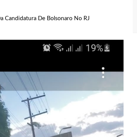
egularidades na pesagem de produtos e notifica supermercado em
 Da Candidatura De Bolsonaro No RJ
presos suspeitos de estupr4r criança de cinco anos, em Parintins
so ao tentar aplicar golpe de R$ 17 mil na zona Sul de Manaus
ê do mundo de útero transplantado por robôs
 sofre golpe de R$ 4,3 milhões ao tentar comprar carro de luxo
s: mais de R$ 2,2 bilhões estão disponíveis para acesso ao