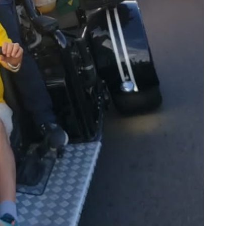
strud Gilberto, a voz de ‘Garota de Ipanema’ em inglês
s lança ‘Pense Antes’ sobre prevenção e combate às drogas nas
de Dom e Bruno, indígenas pedem investigação ampla
amão e atinge duas pessoas em lanchonete na zona Norte
e programa para hotel, é assaltado e tem prejuízo de R$ 15 mil
o de ficar cega após brigar com adolescente por namorado em
proveitam aviões da FAB para passar fim de semana em casa