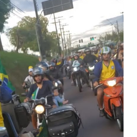
erviços essenciais no feriadão de Corpus Christi
 tentar arrancar órgão genital do marido em Manaus
o aos 92 anos na OAB: ‘Realização de um sonho’
ra falsificação de dinheiro no Rio de Janeiro
cções em guerra se intensificam no Sudão
sorteio da ordem de apresentação dos grupos no 65º Festival
ta terça-feira (6)
rna amputada após picada de aranha ainda sente cãibra no