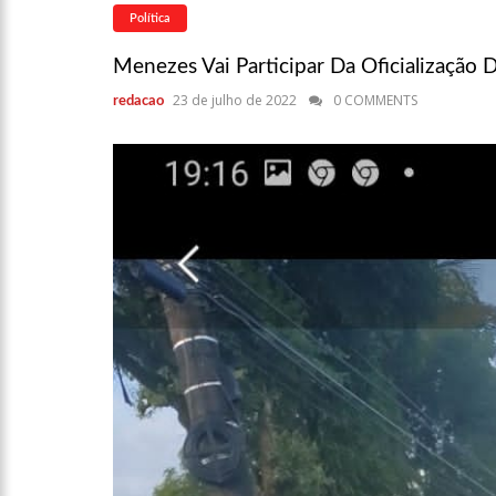
Niño”
Política
13:09
Ipem-AM flagra irr
Menezes Vai Participar Da Oficialização
Manaus
23 de julho de 2022
0 COMMENTS
redacao
13:05
Mãe e padrasto são 
13:01
Falso corretor é pre
12:56
Nasce primeiro beb
12:43
Jogador do Flamengo
12:37
Plano Safra Amazona
crédito para o biênio 23/24