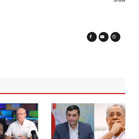
ras são investigadas por crime de racismo contra crianças
 falece após complicações durante remoção de silicone industrial
menina de 2 anos no AM é preso
 Suécia deixa pelo menos três alunos feridos
eços de querosene de aviação
ca de 34 mil profissionais inscritos