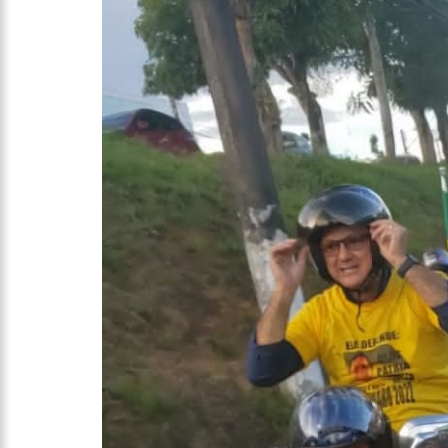
12:30
Prefeitura garante s
12:13
Mulher é presa após
12:08
Advogado é aprovad
11:33
PF faz operação cont
11:21
Confrontos entre fa
11:02
Prefeitura realiza 
Folclórico do Amazonas, nes
10:57
Mulher que teve pe
membro perdido