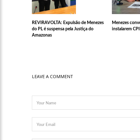
16:22
Jovens matam mulher
REVIRAVOLTA: Expulsão de Menezes
Menezes convo
16:18
Ator de ‘Mulheres 
do PL é suspensa pela Justiça do
instalarem CPI
Marquezine
Amazonas
16:13
Macabro: tia confes
veja vídeo
13:31
Dinamarca Quer Red
LEAVE A COMMENT
13:27
Militares chineses 
13:20
Internautas reagem
13:16
Professores rejeit