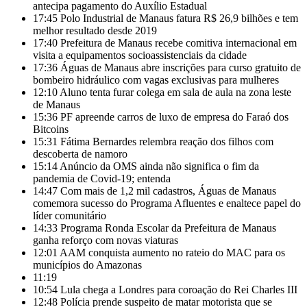
antecipa pagamento do Auxílio Estadual
17:45
Polo Industrial de Manaus fatura R$ 26,9 bilhões e tem
melhor resultado desde 2019
17:40
Prefeitura de Manaus recebe comitiva internacional em
visita a equipamentos socioassistenciais da cidade
17:36
Águas de Manaus abre inscrições para curso gratuito de
bombeiro hidráulico com vagas exclusivas para mulheres
12:10
Aluno tenta furar colega em sala de aula na zona leste
de Manaus
15:36
PF apreende carros de luxo de empresa do Faraó dos
Bitcoins
15:31
Fátima Bernardes relembra reação dos filhos com
descoberta de namoro
15:14
Anúncio da OMS ainda não significa o fim da
pandemia de Covid-19; entenda
14:47
Com mais de 1,2 mil cadastros, Águas de Manaus
comemora sucesso do Programa Afluentes e enaltece papel do
líder comunitário
14:33
Programa Ronda Escolar da Prefeitura de Manaus
ganha reforço com novas viaturas
12:01
AAM conquista aumento no rateio do MAC para os
municípios do Amazonas
11:19
10:54
Lula chega a Londres para coroação do Rei Charles III
12:48
Polícia prende suspeito de matar motorista que se