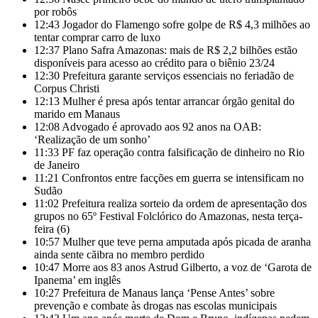
por robôs
12:43
Jogador do Flamengo sofre golpe de R$ 4,3 milhões ao
tentar comprar carro de luxo
12:37
Plano Safra Amazonas: mais de R$ 2,2 bilhões estão
disponíveis para acesso ao crédito para o biênio 23/24
12:30
Prefeitura garante serviços essenciais no feriadão de
Corpus Christi
12:13
Mulher é presa após tentar arrancar órgão genital do
marido em Manaus
12:08
Advogado é aprovado aos 92 anos na OAB:
‘Realização de um sonho’
11:33
PF faz operação contra falsificação de dinheiro no Rio
de Janeiro
11:21
Confrontos entre facções em guerra se intensificam no
Sudão
11:02
Prefeitura realiza sorteio da ordem de apresentação dos
grupos no 65º Festival Folclórico do Amazonas, nesta terça-
feira (6)
10:57
Mulher que teve perna amputada após picada de aranha
ainda sente cãibra no membro perdido
10:47
Morre aos 83 anos Astrud Gilberto, a voz de ‘Garota de
Ipanema’ em inglês
10:27
Prefeitura de Manaus lança ‘Pense Antes’ sobre
prevenção e combate às drogas nas escolas municipais