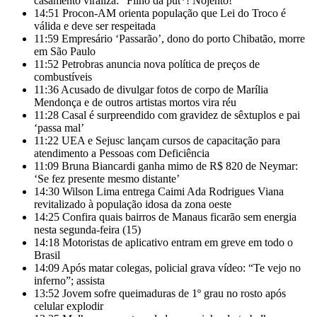
casamento viraliza: “Filho da put*! Nojento!”
14:51
Procon-AM orienta população que Lei do Troco é
válida e deve ser respeitada
11:59
Empresário ‘Passarão’, dono do porto Chibatão, morre
em São Paulo
11:52
Petrobras anuncia nova política de preços de
combustíveis
11:36
Acusado de divulgar fotos de corpo de Marília
Mendonça e de outros artistas mortos vira réu
11:28
Casal é surpreendido com gravidez de sêxtuplos e pai
‘passa mal’
11:22
UEA e Sejusc lançam cursos de capacitação para
atendimento a Pessoas com Deficiência
11:09
Bruna Biancardi ganha mimo de R$ 820 de Neymar:
‘Se fez presente mesmo distante’
14:30
Wilson Lima entrega Caimi Ada Rodrigues Viana
revitalizado à população idosa da zona oeste
14:25
Confira quais bairros de Manaus ficarão sem energia
nesta segunda-feira (15)
14:18
Motoristas de aplicativo entram em greve em todo o
Brasil
14:09
Após matar colegas, policial grava vídeo: “Te vejo no
inferno”; assista
13:52
Jovem sofre queimaduras de 1º grau no rosto após
celular explodir