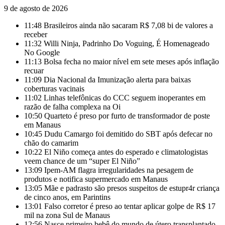
9 de agosto de 2026
11:48
Brasileiros ainda não sacaram R$ 7,08 bi de valores a
receber
11:32
Willi Ninja, Padrinho Do Voguing, É Homenageado
No Google
11:13
Bolsa fecha no maior nível em sete meses após inflação
recuar
11:09
Dia Nacional da Imunização alerta para baixas
coberturas vacinais
11:02
Linhas telefônicas do CCC seguem inoperantes em
razão de falha complexa na Oi
10:50
Quarteto é preso por furto de transformador de poste
em Manaus
10:45
Dudu Camargo foi demitido do SBT após defecar no
chão do camarim
10:22
El Niño começa antes do esperado e climatologistas
veem chance de um “super El Niño”
13:09
Ipem-AM flagra irregularidades na pesagem de
produtos e notifica supermercado em Manaus
13:05
Mãe e padrasto são presos suspeitos de estupr4r criança
de cinco anos, em Parintins
13:01
Falso corretor é preso ao tentar aplicar golpe de R$ 17
mil na zona Sul de Manaus
12:56
Nasce primeiro bebê do mundo de útero transplantado