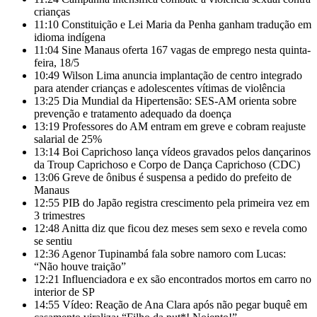
crianças
11:10
Constituição e Lei Maria da Penha ganham tradução em
idioma indígena
11:04
Sine Manaus oferta 167 vagas de emprego nesta quinta-
feira, 18/5
10:49
Wilson Lima anuncia implantação de centro integrado
para atender crianças e adolescentes vítimas de violência
13:25
Dia Mundial da Hipertensão: SES-AM orienta sobre
prevenção e tratamento adequado da doença
13:19
Professores do AM entram em greve e cobram reajuste
salarial de 25%
13:14
Boi Caprichoso lança vídeos gravados pelos dançarinos
da Troup Caprichoso e Corpo de Dança Caprichoso (CDC)
13:06
Greve de ônibus é suspensa a pedido do prefeito de
Manaus
12:55
PIB do Japão registra crescimento pela primeira vez em
3 trimestres
12:48
Anitta diz que ficou dez meses sem sexo e revela como
se sentiu
12:36
Agenor Tupinambá fala sobre namoro com Lucas:
“Não houve traição”
12:21
Influenciadora e ex são encontrados mortos em carro no
interior de SP
14:55
Vídeo: Reação de Ana Clara após não pegar buquê em