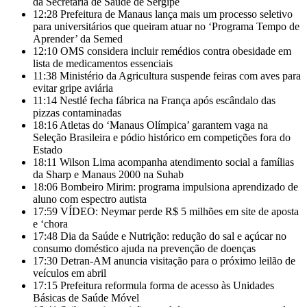
da Secretaria de Saúde de Sergipe
12:28
Prefeitura de Manaus lança mais um processo seletivo
para universitários que queiram atuar no ‘Programa Tempo de
Aprender’ da Semed
12:10
OMS considera incluir remédios contra obesidade em
lista de medicamentos essenciais
11:38
Ministério da Agricultura suspende feiras com aves para
evitar gripe aviária
11:14
Nestlé fecha fábrica na França após escândalo das
pizzas contaminadas
18:16
Atletas do ‘Manaus Olímpica’ garantem vaga na
Seleção Brasileira e pódio histórico em competições fora do
Estado
18:11
Wilson Lima acompanha atendimento social a famílias
da Sharp e Manaus 2000 na Suhab
18:06
Bombeiro Mirim: programa impulsiona aprendizado de
aluno com espectro autista
17:59
VÍDEO: Neymar perde R$ 5 milhões em site de aposta
e ‘chora
17:48
Dia da Saúde e Nutrição: redução do sal e açúcar no
consumo doméstico ajuda na prevenção de doenças
17:30
Detran-AM anuncia visitação para o próximo leilão de
veículos em abril
17:15
Prefeitura reformula forma de acesso às Unidades
Básicas de Saúde Móvel