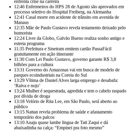
enfrenta crise na carreira
12:46
Enfermeiros do HPS 28 de Agosto são aprovados em
processo seletivo do Hospital Freiberg, na Alemanha
12:41
Casal morre em acidente de trânsito em avenida de
Manaus
12:35
Mãe de Paulo Gustavo revela testamento deixado pelo
humorista
12:24
Livre da Globo, Galvão Bueno realiza sonho antigo e
estreia programa
11:35
Prefeitura e Sinetram emitem cartão PassaFácil
gratuitamente em ação itinerante
11:30
Com Lei Paulo Gustavo, governo garante R$ 3,8
bilhões para a cultura
13:31
Governo do Amazonas vai em busca de modelo de
parques ecoindustriais na Coreia do Sul
13:29
Vítima de Daniel Alves larga emprego e desabafa:
‘Raiva e nojo’
13:24
Mulher é sequestrada, agredida e tem o cabelo raspado
por dívida de droga
13:18
Velório de Rita Lee, em São Paulo, será aberto ao
público
13:15
Nattan revela problema de saúde e afastamento
temporário dos palcos
13:10
Anaju quase lambe lingua de Tati Zaqui e dá
abaixadinha na calça: “Empinei pra foto mesmo”