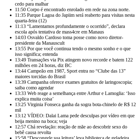
cedo para malhar
11:50
Corpo é encontrado enrolado em rede na zona norte.
11:35
Parque Lagoa do Japiim será reaberto para visitas nesta
quarta-feira (12)
11:13
“Lamentamos profundamente o ocorrido”, declara
escola após tentativa de mass4cre em Manaus
14:03
Osvaldo Cardoso toma posse como novo diretor-
presidente da Manauscult
13:55
Por que você continua tendo o mesmo sonho e o que
isso significa; entenda
13:49
Transações via Pix atingem novo recorde e batem 122
milhões em 24 horas, diz BC
13:44
Campeão em 1987, Sport entra no “Clube das 13”
maiores torcidas do Brasil
13:39
Campanha oferece exames gratuitos de laringoscopia;
saiba como agendar
13:33
Web reage a semelhança entre Arthur e Lamoglia: ‘Isso
explica muita coisa’
13:25
Virginia Fonseca ganha da sogra bota-chinelo de R$ 12
mil
13:12
VÍDEO: Dalai Lama pede desculpas por vídeo em que
beija menino na boca; veja
12:57
Chá revelação: reação de mãe ao descobrir sexo do
bebê causa revolta
15:58
“Descongele sua leitura’ leva biblioteca de geladeira