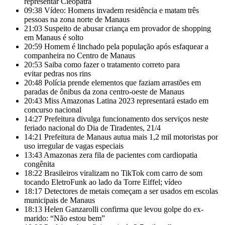
representar Cleópatra
09:38
Vídeo: Homens invadem residência e matam três
pessoas na zona norte de Manaus
21:03
Suspeito de abusar criança em provador de shopping
em Manaus é solto
20:59
Homem é linchado pela população após esfaquear a
companheira no Centro de Manaus
20:53
Saiba como fazer o tratamento correto para
evitar pedras nos rins
20:48
Polícia prende elementos que faziam arrastões em
paradas de ônibus da zona centro-oeste de Manaus
20:43
Miss Amazonas Latina 2023 representará estado em
concurso nacional
14:27
Prefeitura divulga funcionamento dos serviços neste
feriado nacional do Dia de Tiradentes, 21/4
14:21
Prefeitura de Manaus autua mais 1,2 mil motoristas por
uso irregular de vagas especiais
13:43
Amazonas zera fila de pacientes com cardiopatia
congênita
18:22
Brasileiros viralizam no TikTok com carro de som
tocando EletroFunk ao lado da Torre Eiffel; vídeo
18:17
Detectores de metais começam a ser usados em escolas
municipais de Manaus
18:13
Helen Ganzarolli confirma que levou golpe do ex-
marido: “Não estou bem”