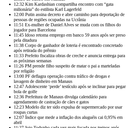
12:32
Kim Kardashian compartilha encontro com “gata
milionária” do estilista Karl Lagerfeld
12:00
Putin assina decreto e abre caminho para deportação de
pessoas de regiões ocupadas na Ucrânia
11:51
Ex-mulher de Daniel Alves se muda com os filhos do
jogador para Barcelona
11:45
Idoso retoma emprego em banco 59 anos após ser preso
pela ditadura
11:38
Corpo de ganhador de loteria é encontrado concretado
após retirada do prêmio
11:33
Prefeito fiscaliza obras de creche e anuncia entrega para
as próximas semanas
11:26
PM prende filho suspeito de matar o pai a marteladas
por religião
13:00
PF deflagra operação contra tráfico de drogas e
lavagem de dinheiro em Manaus
12:47
Adolescente ‘perde’ testículo após se inclinar para pegar
bola de golfe
12:36
Prefeitura de Manaus divulga calendário para
agendamento de castração de cães e gatos
12:23
Modelo diz ter sido expulsa de supermercado por usar
roupas curtas
12:07
Índice que mede a inflação dos aluguéis cai 0,95% em
abril
11:27
Jojo Todynho cada vez mais focada nos treinos após