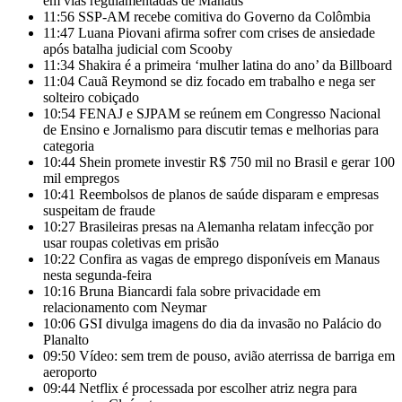
em vias regulamentadas de Manaus
11:56
SSP-AM recebe comitiva do Governo da Colômbia
11:47
Luana Piovani afirma sofrer com crises de ansiedade
após batalha judicial com Scooby
11:34
Shakira é a primeira ‘mulher latina do ano’ da Billboard
11:04
Cauã Reymond se diz focado em trabalho e nega ser
solteiro cobiçado
10:54
FENAJ e SJPAM se reúnem em Congresso Nacional
de Ensino e Jornalismo para discutir temas e melhorias para
categoria
10:44
Shein promete investir R$ 750 mil no Brasil e gerar 100
mil empregos
10:41
Reembolsos de planos de saúde disparam e empresas
suspeitam de fraude
10:27
Brasileiras presas na Alemanha relatam infecção por
usar roupas coletivas em prisão
10:22
Confira as vagas de emprego disponíveis em Manaus
nesta segunda-feira
10:16
Bruna Biancardi fala sobre privacidade em
relacionamento com Neymar
10:06
GSI divulga imagens do dia da invasão no Palácio do
Planalto
09:50
Vídeo: sem trem de pouso, avião aterrissa de barriga em
aeroporto
09:44
Netflix é processada por escolher atriz negra para