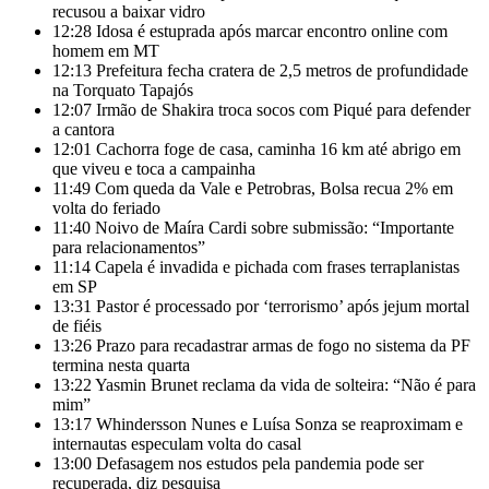
recusou a baixar vidro
12:28
Idosa é estuprada após marcar encontro online com
homem em MT
12:13
Prefeitura fecha cratera de 2,5 metros de profundidade
na Torquato Tapajós
12:07
Irmão de Shakira troca socos com Piqué para defender
a cantora
12:01
Cachorra foge de casa, caminha 16 km até abrigo em
que viveu e toca a campainha
11:49
Com queda da Vale e Petrobras, Bolsa recua 2% em
volta do feriado
11:40
Noivo de Maíra Cardi sobre submissão: “Importante
para relacionamentos”
11:14
Capela é invadida e pichada com frases terraplanistas
em SP
13:31
Pastor é processado por ‘terrorismo’ após jejum mortal
de fiéis
13:26
Prazo para recadastrar armas de fogo no sistema da PF
termina nesta quarta
13:22
Yasmin Brunet reclama da vida de solteira: “Não é para
mim”
13:17
Whindersson Nunes e Luísa Sonza se reaproximam e
internautas especulam volta do casal
13:00
Defasagem nos estudos pela pandemia pode ser
recuperada, diz pesquisa