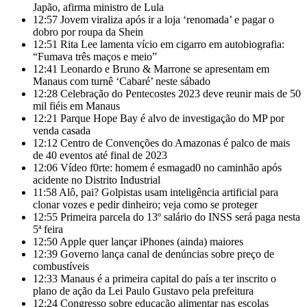
Japão, afirma ministro de Lula
12:57
Jovem viraliza após ir a loja ‘renomada’ e pagar o
dobro por roupa da Shein
12:51
Rita Lee lamenta vício em cigarro em autobiografia:
“Fumava três maços e meio”
12:41
Leonardo e Bruno & Marrone se apresentam em
Manaus com turnê ‘Cabaré’ neste sábado
12:28
Celebração do Pentecostes 2023 deve reunir mais de 50
mil fiéis em Manaus
12:21
Parque Hope Bay é alvo de investigação do MP por
venda casada
12:12
Centro de Convenções do Amazonas é palco de mais
de 40 eventos até final de 2023
12:06
Vídeo f0rte: homem é esmagad0 no caminhão após
acidente no Distrito Industrial
11:58
Alô, pai? Golpistas usam inteligência artificial para
clonar vozes e pedir dinheiro; veja como se proteger
12:55
Primeira parcela do 13º salário do INSS será paga nesta
5ª feira
12:50
Apple quer lançar iPhones (ainda) maiores
12:39
Governo lança canal de denúncias sobre preço de
combustíveis
12:33
Manaus é a primeira capital do país a ter inscrito o
plano de ação da Lei Paulo Gustavo pela prefeitura
12:24
Congresso sobre educação alimentar nas escolas