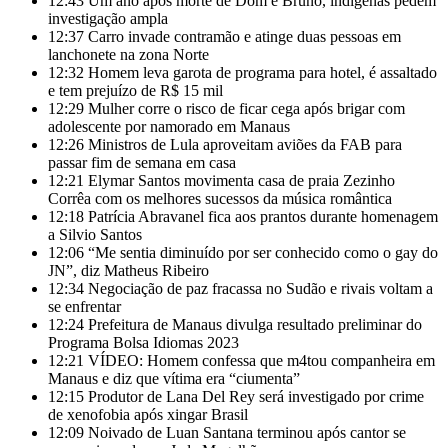
12:43
Um ano após morte de Dom e Bruno, indígenas pedem
investigação ampla
12:37
Carro invade contramão e atinge duas pessoas em
lanchonete na zona Norte
12:32
Homem leva garota de programa para hotel, é assaltado
e tem prejuízo de R$ 15 mil
12:29
Mulher corre o risco de ficar cega após brigar com
adolescente por namorado em Manaus
12:26
Ministros de Lula aproveitam aviões da FAB para
passar fim de semana em casa
12:21
Elymar Santos movimenta casa de praia Zezinho
Corrêa com os melhores sucessos da música romântica
12:18
Patrícia Abravanel fica aos prantos durante homenagem
a Silvio Santos
12:06
“Me sentia diminuído por ser conhecido como o gay do
JN”, diz Matheus Ribeiro
12:34
Negociação de paz fracassa no Sudão e rivais voltam a
se enfrentar
12:24
Prefeitura de Manaus divulga resultado preliminar do
Programa Bolsa Idiomas 2023
12:21
VÍDEO: Homem confessa que m4tou companheira em
Manaus e diz que vítima era “ciumenta”
12:15
Produtor de Lana Del Rey será investigado por crime
de xenofobia após xingar Brasil
12:09
Noivado de Luan Santana terminou após cantor se