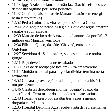
dar mais de 100 facadas na mulher
11:53
Iggy Azalea reclama que não faz s3xo há seis meses e
demonstra orgulho por ‘seios perfeitos’
11:07
Confira quais bairros de Manaus ficarão sem energia
nesta terça-feira (4)
12:52
Pedro Guimarães vira réu por assédio na Caixa
12:44
Jojo Todynho perde 24 Kg e diz que consegue amarrar
sapatos e subir escadas
12:39
Mansão de luxo de Amazonino é anunciada por R$ 12
milhões em Manaus; veja fotos
12:34
Filha de Quico, da série ‘Chaves’, entra para o
OnlyFans
12:27
Servidora da Saúde seduz, sequestra, dopa e rouba
gringo
12:11
Papa deverá ter alta neste sábado
11:30
Taxa de desocupação fica em 8,6% em fevereiro
11:15
Mutirão nacional para negociar dívidas termina nesta
sexta-feira
14:52
Câmara aprova repúdio a Lula, primeiro da história a
um presidente
14:46
Cientistas descobrem enorme ‘oceano’ abaixo da
superfície da Terra maior do que todos os mares acima
12:43
Homem é preso por assaltar três vezes a mesmo
drogaria em Manaus
12:35
Hospital Delphina Aziz recebe visita de representantes