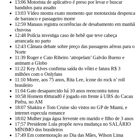
13:06
Motorista de aplicativo é preso por levar e buscar
bandidos para assalto
13:03
Vídeo mostra exato momento que mototaxista despenca
de barranco e passageiro morre
12:59
Manaus registra ocorrências de desabamento em manhã
chuvosa
12:48
Polícia investiga caso de bebê que teve cabeça
arrancada no parto
12:43
Câmara debate sobre preço das passagens aéreas para o
Norte
11:39
Roger e Caio Ribeiro ‘atropelam’ Galvão Bueno e
animam a Globo
11:22
Key Alves confirma saída do vôlei e fatura R$ 3
milhões com o Onlyfans
11:10
Morre, aos 75 anos, Rita Lee, ícone do rock n’ roll
brasileiro
11:04
Gato desaparecido há 10 anos reencontra tutora
10:58
Homem t0rturad0 é jogado em frente à UBS do Cacau
Pirêra, no AM
18:07
Shakira e Tom Cruise são vistos no GP de Miami, e
internet especula romance
18:02
Mulher joga água fervente em marido e filho de 3 anos
17:57
Presidente Lula propõe nova mudança no SALÁRIO
MÍNIMO dos brasileiros
17:49
Em comemoração ao Dia das Mães, Wilson Lima