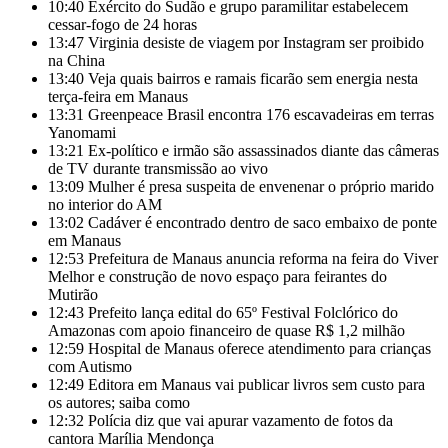
10:40
Exército do Sudão e grupo paramilitar estabelecem
cessar-fogo de 24 horas
13:47
Virginia desiste de viagem por Instagram ser proibido
na China
13:40
Veja quais bairros e ramais ficarão sem energia nesta
terça-feira em Manaus
13:31
Greenpeace Brasil encontra 176 escavadeiras em terras
Yanomami
13:21
Ex-político e irmão são assassinados diante das câmeras
de TV durante transmissão ao vivo
13:09
Mulher é presa suspeita de envenenar o próprio marido
no interior do AM
13:02
Cadáver é encontrado dentro de saco embaixo de ponte
em Manaus
12:53
Prefeitura de Manaus anuncia reforma na feira do Viver
Melhor e construção de novo espaço para feirantes do
Mutirão
12:43
Prefeito lança edital do 65º Festival Folclórico do
Amazonas com apoio financeiro de quase R$ 1,2 milhão
12:59
Hospital de Manaus oferece atendimento para crianças
com Autismo
12:49
Editora em Manaus vai publicar livros sem custo para
os autores; saiba como
12:32
Polícia diz que vai apurar vazamento de fotos da
cantora Marília Mendonça