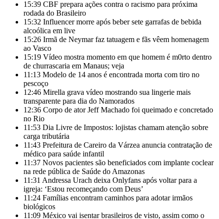
15:39
CBF prepara ações contra o racismo para próxima
rodada do Brasileiro
15:32
Influencer morre após beber sete garrafas de bebida
alcoólica em live
15:26
Irmã de Neymar faz tatuagem e fãs vêem homenagem
ao Vasco
15:19
Vídeo mostra momento em que homem é m0rto dentro
de churrascaria em Manaus; veja
11:13
Modelo de 14 anos é encontrada morta com tiro no
pescoço
12:46
Mirella grava vídeo mostrando sua lingerie mais
transparente para dia do Namorados
12:36
Corpo de ator Jeff Machado foi queimado e concretado
no Rio
11:53
Dia Livre de Impostos: lojistas chamam atenção sobre
carga tributária
11:43
Prefeitura de Careiro da Várzea anuncia contratação de
médico para saúde infantil
11:37
Novos pacientes são beneficiados com implante coclear
na rede pública de Saúde do Amazonas
11:31
Andressa Urach deixa Onlyfans após voltar para a
igreja: ‘Estou recomeçando com Deus’
11:24
Famílias encontram caminhos para adotar irmãos
biológicos
11:09
México vai isentar brasileiros de visto, assim como o