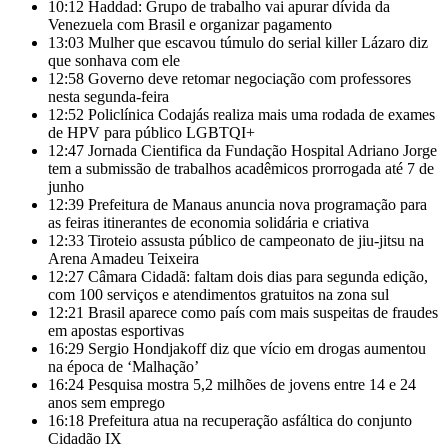
10:12
Haddad: Grupo de trabalho vai apurar dívida da
Venezuela com Brasil e organizar pagamento
13:03
Mulher que escavou túmulo do serial killer Lázaro diz
que sonhava com ele
12:58
Governo deve retomar negociação com professores
nesta segunda-feira
12:52
Policlínica Codajás realiza mais uma rodada de exames
de HPV para público LGBTQI+
12:47
Jornada Cientifica da Fundação Hospital Adriano Jorge
tem a submissão de trabalhos acadêmicos prorrogada até 7 de
junho
12:39
Prefeitura de Manaus anuncia nova programação para
as feiras itinerantes de economia solidária e criativa
12:33
Tiroteio assusta público de campeonato de jiu-jitsu na
Arena Amadeu Teixeira
12:27
Câmara Cidadã: faltam dois dias para segunda edição,
com 100 serviços e atendimentos gratuitos na zona sul
12:21
Brasil aparece como país com mais suspeitas de fraudes
em apostas esportivas
16:29
Sergio Hondjakoff diz que vício em drogas aumentou
na época de ‘Malhação’
16:24
Pesquisa mostra 5,2 milhões de jovens entre 14 e 24
anos sem emprego
16:18
Prefeitura atua na recuperação asfáltica do conjunto
Cidadão IX