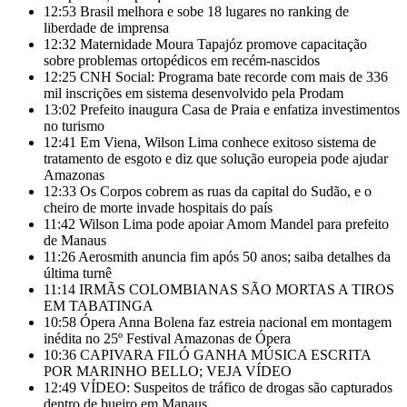
12:53
Brasil melhora e sobe 18 lugares no ranking de
liberdade de imprensa
12:32
Maternidade Moura Tapajóz promove capacitação
sobre problemas ortopédicos em recém-nascidos
12:25
CNH Social: Programa bate recorde com mais de 336
mil inscrições em sistema desenvolvido pela Prodam
13:02
Prefeito inaugura Casa de Praia e enfatiza investimentos
no turismo
12:41
Em Viena, Wilson Lima conhece exitoso sistema de
tratamento de esgoto e diz que solução europeia pode ajudar
Amazonas
12:33
Os Corpos cobrem as ruas da capital do Sudão, e o
cheiro de morte invade hospitais do país
11:42
Wilson Lima pode apoiar Amom Mandel para prefeito
de Manaus
11:26
Aerosmith anuncia fim após 50 anos; saiba detalhes da
última turnê
11:14
IRMÃS COLOMBIANAS SÃO MORTAS A TIROS
EM TABATINGA
10:58
Ópera Anna Bolena faz estreia nacional em montagem
inédita no 25º Festival Amazonas de Ópera
10:36
CAPIVARA FILÓ GANHA MÚSICA ESCRITA
POR MARINHO BELLO; VEJA VÍDEO
12:49
VÍDEO: Suspeitos de tráfico de drogas são capturados
dentro de bueiro em Manaus