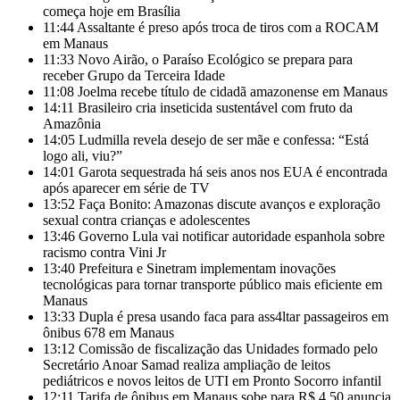
começa hoje em Brasília
11:44
Assaltante é preso após troca de tiros com a ROCAM
em Manaus
11:33
Novo Airão, o Paraíso Ecológico se prepara para
receber Grupo da Terceira Idade
11:08
Joelma recebe título de cidadã amazonense em Manaus
14:11
Brasileiro cria inseticida sustentável com fruto da
Amazônia
14:05
Ludmilla revela desejo de ser mãe e confessa: “Está
logo ali, viu?”
14:01
Garota sequestrada há seis anos nos EUA é encontrada
após aparecer em série de TV
13:52
Faça Bonito: Amazonas discute avanços e exploração
sexual contra crianças e adolescentes
13:46
Governo Lula vai notificar autoridade espanhola sobre
racismo contra Vini Jr
13:40
Prefeitura e Sinetram implementam inovações
tecnológicas para tornar transporte público mais eficiente em
Manaus
13:33
Dupla é presa usando faca para ass4ltar passageiros em
ônibus 678 em Manaus
13:12
Comissão de fiscalização das Unidades formado pelo
Secretário Anoar Samad realiza ampliação de leitos
pediátricos e novos leitos de UTI em Pronto Socorro infantil
12:11
Tarifa de ônibus em Manaus sobe para R$ 4,50 anuncia