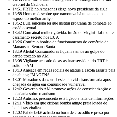
Gabriel da Cachoeira
14:51
PRTB no Amazonas elege novo presidente da sigla
13:58
Homem descobre que namorava há um ano com a
esposa do melhor amigo
13:52
Lula sanciona lei que institui programa de combate ao
assédio sexual
13:42
Com atual mulher grávida, irmão de Virginia fala sobre
casamento secreto nos EUA
13:26
Confira o horário de funcionamento do comércio de
Manaus na Semana Santa
13:19
Alerta! Consumidores fiquem atentos ao golpe do
cartão trocado no AM
13:08
Vigilante acusado de assassinar servidora do TRT é
solto no AM
13:13
Ameaça em redes sociais de ataque a escola assusta pais
de alunos; IMAGENS
13:01
Moradores da zona Leste têm vida transformada após
chegada da água em comunidade vulnerável
12:42
Governo do AM promove ações de conscientização e
cidadania sobre o autismo
12:23
Autismo: preconceito está ligado à falta de informações
12:11
Vídeo em que ciclone bomba atinge praia lotada de
banhistas viraliza
12:02
Pai de bebê achado na boca de crocodilo é preso por