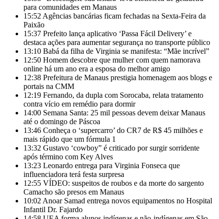
para comunidades em Manaus
15:52
Agências bancárias ficam fechadas na Sexta-Feira da
Paixão
15:37
Prefeito lança aplicativo ‘Passa Fácil Delivery’ e
destaca ações para aumentar segurança no transporte público
13:10
Babá da filha de Virginia se manifesta: “Mãe incrível”
12:50
Homem descobre que mulher com quem namorava
online há um ano era a esposa do melhor amigo
12:38
Prefeitura de Manaus prestigia homenagem aos blogs e
portais na CMM
12:19
Fernando, da dupla com Sorocaba, relata tratamento
contra vício em remédio para dormir
14:00
Semana Santa: 25 mil pessoas devem deixar Manaus
até o domingo de Páscoa
13:46
Conheça o ‘supercarro’ do CR7 de R$ 45 milhões e
mais rápido que um fórmula 1
13:32
Gustavo ‘cowboy” é criticado por surgir sorridente
após término com Key Alves
13:23
Leonardo entrega para Virginia Fonseca que
influenciadora terá festa surpresa
12:55
VÍDEO: suspeitos de roubos e da morte do sargento
Camacho são presos em Manaus
10:02
Anoar Samad entrega novos equipamentos no Hospital
Infantil Dr. Fajardo
14:58
UEA forma alunos indígenas e não-indígenas em São