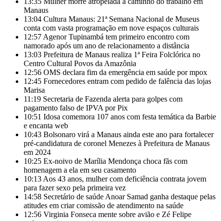
13:35
Mulher morre atropelada a caminho do trabalho em
Manaus
13:04
Cultura Manaus: 21ª Semana Nacional de Museus
conta com vasta programação em nove espaços culturais
12:57
Agenor Tupinambá tem primeiro encontro com
namorado após um ano de relacionamento a distância
13:03
Prefeitura de Manaus realiza 1ª Feira Folclórica no
Centro Cultural Povos da Amazônia
12:56
OMS declara fim da emergência em saúde por mpox
12:45
Fornecedores entram com pedido de falência das lojas
Marisa
11:19
Secretaria de Fazenda alerta para golpes com
pagamento falso de IPVA por Pix
10:51
Idosa comemora 107 anos com festa temática da Barbie
e encanta web
10:43
Bolsonaro virá a Manaus ainda este ano para fortalecer
pré-candidatura de coronel Menezes à Prefeitura de Manaus
em 2024
10:25
Ex-noivo de Marília Mendonça choca fãs com
homenagem a ela em seu casamento
10:13
Aos 43 anos, mulher com deficiência contrata jovem
para fazer sexo pela primeira vez
14:58
Secretário de saúde Anoar Samad ganha destaque pelas
atitudes em criar comissão de atendimento na saúde
12:56
Virginia Fonseca mente sobre avião e Zé Felipe