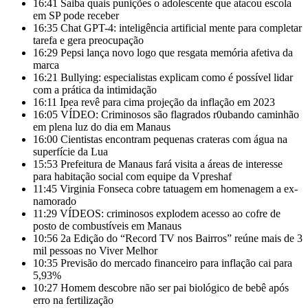
16:41
Saiba quais punições o adolescente que atacou escola
em SP pode receber
16:35
Chat GPT-4: inteligência artificial mente para completar
tarefa e gera preocupação
16:29
Pepsi lança novo logo que resgata memória afetiva da
marca
16:21
Bullying: especialistas explicam como é possível lidar
com a prática da intimidação
16:11
Ipea revê para cima projeção da inflação em 2023
16:05
VÍDEO: Criminosos são flagrados r0ubando caminhão
em plena luz do dia em Manaus
16:00
Cientistas encontram pequenas crateras com água na
superfície da Lua
15:53
Prefeitura de Manaus fará visita a áreas de interesse
para habitação social com equipe da Vpreshaf
11:45
Virginia Fonseca cobre tatuagem em homenagem a ex-
namorado
11:29
VÍDEOS: criminosos explodem acesso ao cofre de
posto de combustíveis em Manaus
10:56
2a Edição do “Record TV nos Bairros” reúne mais de 3
mil pessoas no Viver Melhor
10:35
Previsão do mercado financeiro para inflação cai para
5,93%
10:27
Homem descobre não ser pai biológico de bebê após
erro na fertilização