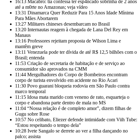
16:13
Macabro: tia confessa ter esp4ncado sobrinha de 2 anos
até a m0rte no Amazonas; veja vídeo
13:31
Dinamarca Quer Reduzir Para 15 Anos Idade Mínima
Para Mães Abortarem
13:27
Militares chineses desembarcam no Brasil
13:20
Internautas reagem à chegada de Lana Del Rey em
Manaus
13:16
Professores rejeitam proposta de Wilson Lima e
mantêm greve
13:11
Venezuela pode ter dívida de até R$ 12,5 bilhões com o
Brasil; entenda
11:53
Criação de secretaria de habitação e de serviço ao
consumidor são aprovados na CMM
11:44
Mergulhadores do Corpo de Bombeiros encontram
corpo de turista envolvido em acidente no Rio Acari
11:30
Povo guarani bloqueia rodovia em São Paulo contra
marco temporal
11:15
Idosa mata marido com veneno de rato, esquarteja o
corpo e abandona parte dentro de mala no MS
11:04
“Nossa relação é de completo amor”, dizem filhas de
Gugu sobre Rose
10:57
No celibato, Eliezer defende intimidade com Viih Tube:
“Estou respeitando o tempo dela”
10:28
Ivete Sangalo se derrete ao ver a filha dançando no
palco; assista