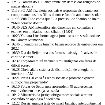
12:15
Câmara do DF lança frente em defesa das religiões de
matriz africana
11:59
PC-AM faz alerta aos pais e responsáveis quanto aos
comportamentos dos filhos dentro e fora do ambiente escolar
11:03
Viih Tube conta que Lua precisou de “banho de luz”:
“Meu coração doeu”
10:46
SES-AM intensifica atendimentos em consultas e
exames em unidades neste sábado (15/04)
10:23
Yomara Lins homenageia jornalistas em sessão solene
na Câmara Municipal
16:46
Operadoras de turismo batem recorde de embarques em
2022
16:39
Dia do Beijo: uma das formas mais significativas de
carinho e amor
16:32
Força-tarefa irá vacinar 8 mil indígenas em áreas de
difícil acesso
16:28
Cheia altera sistema de distribuição de energia no
interior do AM
16:21
Preta Gil volta às redes sociais e promete explicar
sumiço: ‘me preparando’
16:16
Forças de Segurança apreendem 49 adolescentes
envolvidos em ameaças a escolas
16:12
Ministério da justiça obriga redes sociais a retirar
conteúdo de apologia à violência
12:22
Rússia anuncia teste de míssil balístico intercontinental