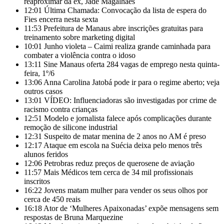
reaproximar da ex, Jade Magalhães
12:01
Última Chamada: Convocação da lista de espera do
Fies encerra nesta sexta
11:53
Prefeitura de Manaus abre inscrições gratuitas para
treinamento sobre marketing digital
10:01
Junho violeta – Caimi realiza grande caminhada para
combater a violência contra o idoso
13:11
Sine Manaus oferta 284 vagas de emprego nesta quinta-
feira, 1º/6
13:06
Anna Carolina Jatobá pode ir para o regime aberto; veja
outros casos
13:01
VÍDEO: Influenciadoras são investigadas por crime de
racismo contra crianças
12:51
Modelo e jornalista falece após complicações durante
remoção de silicone industrial
12:31
Suspeito de matar menina de 2 anos no AM é preso
12:17
Ataque em escola na Suécia deixa pelo menos três
alunos feridos
12:06
Petrobras reduz preços de querosene de aviação
11:57
Mais Médicos tem cerca de 34 mil profissionais
inscritos
16:22
Jovens matam mulher para vender os seus olhos por
cerca de 450 reais
16:18
Ator de ‘Mulheres Apaixonadas’ expõe mensagens sem
respostas de Bruna Marquezine