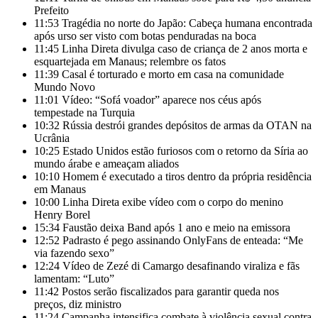
Prefeito
11:53
Tragédia no norte do Japão: Cabeça humana encontrada
após urso ser visto com botas penduradas na boca
11:45
Linha Direta divulga caso de criança de 2 anos morta e
esquartejada em Manaus; relembre os fatos
11:39
Casal é torturado e morto em casa na comunidade
Mundo Novo
11:01
Vídeo: “Sofá voador” aparece nos céus após
tempestade na Turquia
10:32
Rússia destrói grandes depósitos de armas da OTAN na
Ucrânia
10:25
Estado Unidos estão furiosos com o retorno da Síria ao
mundo árabe e ameaçam aliados
10:10
Homem é executado a tiros dentro da própria residência
em Manaus
10:00
Linha Direta exibe vídeo com o corpo do menino
Henry Borel
15:34
Faustão deixa Band após 1 ano e meio na emissora
12:52
Padrasto é pego assinando OnlyFans de enteada: “Me
via fazendo sexo”
12:24
Vídeo de Zezé di Camargo desafinando viraliza e fãs
lamentam: “Luto”
11:42
Postos serão fiscalizados para garantir queda nos
preços, diz ministro
11:24
Campanha intensifica combate à violência sexual contra