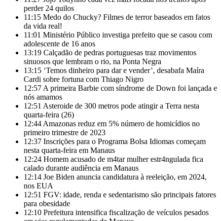
perder 24 quilos
11:15
Medo do Chucky? Filmes de terror baseados em fatos
da vida real!
11:01
Ministério Público investiga prefeito que se casou com
adolescente de 16 anos
13:19
Calçadão de pedras portuguesas traz movimentos
sinuosos que lembram o rio, na Ponta Negra
13:15
‘Temos dinheiro para dar e vender’, desabafa Maíra
Cardi sobre fortuna com Thiago Nigro
12:57
A primeira Barbie com síndrome de Down foi lançada e
nós amamos
12:51
Asteroide de 300 metros pode atingir a Terra nesta
quarta-feira (26)
12:44
Amazonas reduz em 5% número de homicídios no
primeiro trimestre de 2023
12:37
Inscrições para o Programa Bolsa Idiomas começam
nesta quarta-feira em Manaus
12:24
Homem acusado de m4tar mulher estr4ngulada fica
calado durante audiência em Manaus
12:14
Joe Biden anuncia candidatura à reeleição, em 2024,
nos EUA
12:51
FGV: idade, renda e sedentarismo são principais fatores
para obesidade
12:10
Prefeitura intensifica fiscalização de veículos pesados