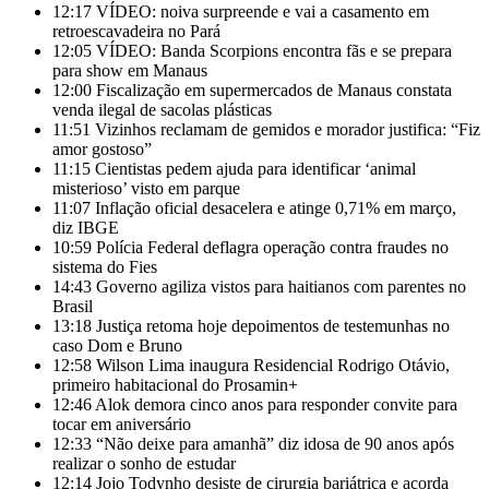
12:17
VÍDEO: noiva surpreende e vai a casamento em
retroescavadeira no Pará
12:05
VÍDEO: Banda Scorpions encontra fãs e se prepara
para show em Manaus
12:00
Fiscalização em supermercados de Manaus constata
venda ilegal de sacolas plásticas
11:51
Vizinhos reclamam de gemidos e morador justifica: “Fiz
amor gostoso”
11:15
Cientistas pedem ajuda para identificar ‘animal
misterioso’ visto em parque
11:07
Inflação oficial desacelera e atinge 0,71% em março,
diz IBGE
10:59
Polícia Federal deflagra operação contra fraudes no
sistema do Fies
14:43
Governo agiliza vistos para haitianos com parentes no
Brasil
13:18
Justiça retoma hoje depoimentos de testemunhas no
caso Dom e Bruno
12:58
Wilson Lima inaugura Residencial Rodrigo Otávio,
primeiro habitacional do Prosamin+
12:46
Alok demora cinco anos para responder convite para
tocar em aniversário
12:33
“Não deixe para amanhã” diz idosa de 90 anos após
realizar o sonho de estudar
12:14
Jojo Todynho desiste de cirurgia bariátrica e acorda