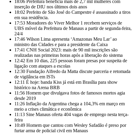
18:06
Prefeitura beneficia mais de 2,7 mil mulheres com
inserção de DIU nos últimos dois anos
18:02
Prefeito de São José do Campestre é assassinado a tiros
em sua residência.
17:53
Moradores do Viver Melhor 1 recebem serviços de
UBS móvel da Prefeitura de Manaus a partir de segunda-feira,
24/4
17:46
Wilson Lima apresenta ‘Amazonas Meu Lar’ ao
ministro das Cidades e para a presidente da Caixa
17:41
CNH Social 2023: mais de 90 mil inscrições são
realizadas nas primeiras horas após a liberação do sistema
12:42
Em 10 dias, 225 pessoas foram presas por suspeita de
ligação com ataques a escolas
12:30
Fundação Alfredo da Matta discute parceria e retomada
de vigilância em ISTs
12:11
É hoje: banda Kiss já está em Brasília para show
histórico na Arena BRB
11:56
Homem que divulgava fotos de famosos mortos agia
desde 2019
11:26
Inflação da Argentina chega a 104,3% em março em
meio a crises climática e econômica
11:13
Sine Manaus oferta 404 vagas de emprego nesta terça-
feira
10:49
Homem que cantou com Wesley Safadão é preso por
furtar arma de policial civil em Manaus