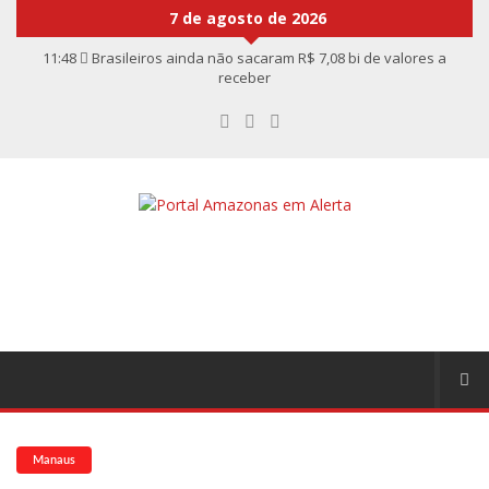
7 de agosto de 2026
11:48
Brasileiros ainda não sacaram R$ 7,08 bi de valores a
receber
11:32
Willi Ninja, Padrinho Do Voguing, É Homenageado No Google
11:13
Bolsa fecha no maior nível em sete meses após inflação
recuar
11:09
Dia Nacional da Imunização alerta para baixas coberturas
vacinais
11:02
Linhas telefônicas do CCC seguem inoperantes em razão de
falha complexa na Oi
10:50
Quarteto é preso por furto de transformador de poste em
Manaus
10:45
Dudu Camargo foi demitido do SBT após defecar no chão do
camarim
10:22
El Niño começa antes do esperado e climatologistas veem
chance de um “super El Niño”
13:09
Ipem-AM flagra irregularidades na pesagem de produtos e
notifica supermercado em Manaus
13:05
Mãe e padrasto são presos suspeitos de estupr4r criança de
cinco anos, em Parintins
13:01
Falso corretor é preso ao tentar aplicar golpe de R$ 17 mil na
zona Sul de Manaus
Manaus
12:56
Nasce primeiro bebê do mundo de útero transplantado por