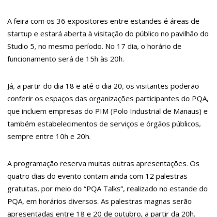
Mães Abortarem
13:27
Militares chineses desembarcam no Brasil
A feira com os 36 expositores entre estandes é áreas de
13:20
Internautas reagem à chegada de Lana Del Rey em Manaus
13:16
Professores rejeitam proposta de Wilson Lima e mantêm
startup e estará aberta à visitação do público no pavilhão do
greve
Studio 5, no mesmo período. No 17 dia, o horário de
13:11
Venezuela pode ter dívida de até R$ 12,5 bilhões com o
Brasil; entenda
funcionamento será de 15h às 20h.
11:53
Criação de secretaria de habitação e de serviço ao
consumidor são aprovados na CMM
11:44
Mergulhadores do Corpo de Bombeiros encontram corpo de
Já, a partir do dia 18 e até o dia 20, os visitantes poderão
turista envolvido em acidente no Rio Acari
conferir os espaços das organizações participantes do PQA,
11:30
Povo guarani bloqueia rodovia em São Paulo contra marco
temporal
que incluem empresas do PIM (Polo Industrial de Manaus) e
11:15
Idosa mata marido com veneno de rato, esquarteja o corpo e
também estabelecimentos de serviços e órgãos públicos,
abandona parte dentro de mala no MS
11:04
“Nossa relação é de completo amor”, dizem filhas de Gugu
sempre entre 10h e 20h.
sobre Rose
10:57
No celibato, Eliezer defende intimidade com Viih Tube: “Estou
respeitando o tempo dela”
A programação reserva muitas outras apresentações. Os
10:28
Ivete Sangalo se derrete ao ver a filha dançando no palco;
quatro dias do evento contam ainda com 12 palestras
assista
10:12
Haddad: Grupo de trabalho vai apurar dívida da Venezuela
gratuitas, por meio do “PQA Talks”, realizado no estande do
com Brasil e organizar pagamento
PQA, em horários diversos. As palestras magnas serão
13:03
Mulher que escavou túmulo do serial killer Lázaro diz que
sonhava com ele
apresentadas entre 18 e 20 de outubro, a partir da 20h.