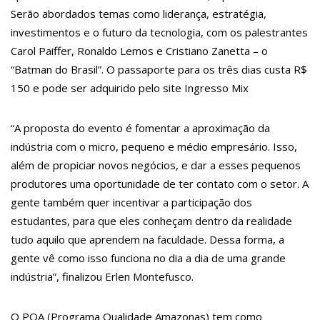
12:58
Governo deve retomar negociação com professores nesta
Serão abordados temas como liderança, estratégia,
segunda-feira
investimentos e o futuro da tecnologia, com os palestrantes
12:52
Policlínica Codajás realiza mais uma rodada de exames de
HPV para público LGBTQI+
Carol Paiffer, Ronaldo Lemos e Cristiano Zanetta – o
12:47
Jornada Cientifica da Fundação Hospital Adriano Jorge tem a
“Batman do Brasil”. O passaporte para os três dias custa R$
submissão de trabalhos acadêmicos prorrogada até 7 de junho
12:39
Prefeitura de Manaus anuncia nova programação para as
150 e pode ser adquirido pelo site Ingresso Mix
feiras itinerantes de economia solidária e criativa
12:33
Tiroteio assusta público de campeonato de jiu-jitsu na Arena
Amadeu Teixeira
“A proposta do evento é fomentar a aproximação da
12:27
Câmara Cidadã: faltam dois dias para segunda edição, com
indústria com o micro, pequeno e médio empresário. Isso,
100 serviços e atendimentos gratuitos na zona sul
12:21
Brasil aparece como país com mais suspeitas de fraudes em
além de propiciar novos negócios, e dar a esses pequenos
apostas esportivas
produtores uma oportunidade de ter contato com o setor. A
16:29
Sergio Hondjakoff diz que vício em drogas aumentou na
época de ‘Malhação’
gente também quer incentivar a participação dos
16:24
Pesquisa mostra 5,2 milhões de jovens entre 14 e 24 anos
estudantes, para que eles conheçam dentro da realidade
sem emprego
16:18
Prefeitura atua na recuperação asfáltica do conjunto
tudo aquilo que aprendem na faculdade. Dessa forma, a
Cidadão IX
gente vê como isso funciona no dia a dia de uma grande
15:39
CBF prepara ações contra o racismo para próxima rodada do
indústria”, finalizou Erlen Montefusco.
Brasileiro
15:32
Influencer morre após beber sete garrafas de bebida
alcoólica em live
15:26
Irmã de Neymar faz tatuagem e fãs vêem homenagem ao
O PQA (Programa Qualidade Amazonas) tem como