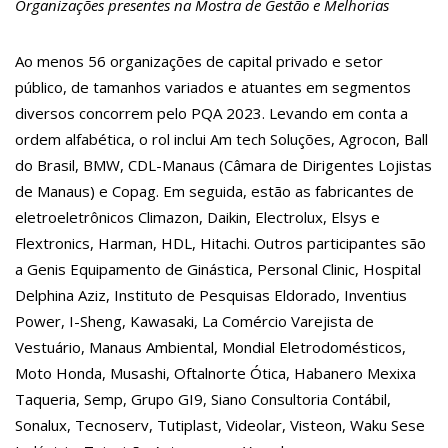
Organizações presentes na Mostra de Gestão e Melhorias
10:32
Rússia destrói grandes depósitos de armas da OTAN na
Ucrânia
10:25
Estado Unidos estão furiosos com o retorno da Síria ao
Ao menos 56 organizações de capital privado e setor
mundo árabe e ameaçam aliados
público, de tamanhos variados e atuantes em segmentos
10:10
Homem é executado a tiros dentro da própria residência em
Manaus
diversos concorrem pelo PQA 2023. Levando em conta a
10:00
Linha Direta exibe vídeo com o corpo do menino Henry Borel
ordem alfabética, o rol inclui Am tech Soluções, Agrocon, Ball
15:34
Faustão deixa Band após 1 ano e meio na emissora
12:52
Padrasto é pego assinando OnlyFans de enteada: “Me via
do Brasil, BMW, CDL-Manaus (Câmara de Dirigentes Lojistas
fazendo sexo”
de Manaus) e Copag. Em seguida, estão as fabricantes de
12:24
Vídeo de Zezé di Camargo desafinando viraliza e fãs
lamentam: “Luto”
eletroeletrônicos Climazon, Daikin, Electrolux, Elsys e
11:42
Postos serão fiscalizados para garantir queda nos preços,
Flextronics, Harman, HDL, Hitachi. Outros participantes são
diz ministro
a Genis Equipamento de Ginástica, Personal Clinic, Hospital
11:24
Campanha intensifica combate à violência sexual contra
crianças
Delphina Aziz, Instituto de Pesquisas Eldorado, Inventius
11:10
Constituição e Lei Maria da Penha ganham tradução em
Power, I-Sheng, Kawasaki, La Comércio Varejista de
idioma indígena
11:04
Sine Manaus oferta 167 vagas de emprego nesta quinta-
Vestuário, Manaus Ambiental, Mondial Eletrodomésticos,
feira, 18/5
Moto Honda, Musashi, Oftalnorte Ótica, Habanero Mexixa
10:49
Wilson Lima anuncia implantação de centro integrado para
atender crianças e adolescentes vítimas de violência
Taqueria, Semp, Grupo GI9, Siano Consultoria Contábil,
13:25
Dia Mundial da Hipertensão: SES-AM orienta sobre
Sonalux, Tecnoserv, Tutiplast, Videolar, Visteon, Waku Sese
prevenção e tratamento adequado da doença