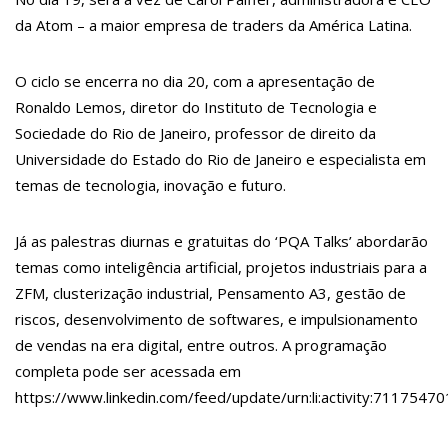
14:05
Ludmilla revela desejo de ser mãe e confessa: “Está logo ali,
da Atom – a maior empresa de traders da América Latina.
viu?”
14:01
Garota sequestrada há seis anos nos EUA é encontrada
após aparecer em série de TV
O ciclo se encerra no dia 20, com a apresentação de
13:52
Faça Bonito: Amazonas discute avanços e exploração sexual
contra crianças e adolescentes
Ronaldo Lemos, diretor do Instituto de Tecnologia e
13:46
Governo Lula vai notificar autoridade espanhola sobre
Sociedade do Rio de Janeiro, professor de direito da
racismo contra Vini Jr
Universidade do Estado do Rio de Janeiro e especialista em
13:40
Prefeitura e Sinetram implementam inovações tecnológicas
para tornar transporte público mais eficiente em Manaus
temas de tecnologia, inovação e futuro.
13:33
Dupla é presa usando faca para ass4ltar passageiros em
ônibus 678 em Manaus
13:12
Comissão de fiscalização das Unidades formado pelo
Já as palestras diurnas e gratuitas do ‘PQA Talks’ abordarão
Secretário Anoar Samad realiza ampliação de leitos pediátricos e
temas como inteligência artificial, projetos industriais para a
novos leitos de UTI em Pronto Socorro infantil
12:11
Tarifa de ônibus em Manaus sobe para R$ 4,50 anuncia
ZFM, clusterização industrial, Pensamento A3, gestão de
Prefeito
riscos, desenvolvimento de softwares, e impulsionamento
11:53
Tragédia no norte do Japão: Cabeça humana encontrada
após urso ser visto com botas penduradas na boca
de vendas na era digital, entre outros. A programação
11:45
Linha Direta divulga caso de criança de 2 anos morta e
completa pode ser acessada em
esquartejada em Manaus; relembre os fatos
11:39
Casal é torturado e morto em casa na comunidade Mundo
https://www.linkedin.com/feed/update/urn:li:activity:71175
Novo
11:01
Vídeo: “Sofá voador” aparece nos céus após tempestade na
Turquia