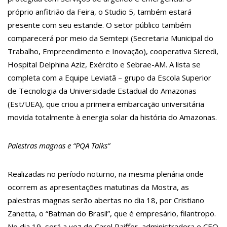
12:28
Celebração do Pentecostes 2023 deve reunir mais de 50 mil
próprio anfitrião da Feira, o Studio 5, também estará
fiéis em Manaus
presente com seu estande. O setor público também
12:21
Parque Hope Bay é alvo de investigação do MP por venda
casada
comparecerá por meio da Semtepi (Secretaria Municipal do
12:12
Centro de Convenções do Amazonas é palco de mais de 40
Trabalho, Empreendimento e Inovação), cooperativa Sicredi,
eventos até final de 2023
12:06
Vídeo f0rte: homem é esmagad0 no caminhão após acidente
Hospital Delphina Aziz, Exército e Sebrae-AM. A lista se
no Distrito Industrial
completa com a Equipe Leviatã – grupo da Escola Superior
11:58
Alô, pai? Golpistas usam inteligência artificial para clonar
vozes e pedir dinheiro; veja como se proteger
de Tecnologia da Universidade Estadual do Amazonas
12:55
Primeira parcela do 13º salário do INSS será paga nesta 5ª
(Est/UEA), que criou a primeira embarcação universitária
feira
12:50
Apple quer lançar iPhones (ainda) maiores
movida totalmente à energia solar da história do Amazonas.
12:39
Governo lança canal de denúncias sobre preço de
combustíveis
12:33
Manaus é a primeira capital do país a ter inscrito o plano de
Palestras magnas e “PQA Talks”
ação da Lei Paulo Gustavo pela prefeitura
12:24
Congresso sobre educação alimentar nas escolas começa
hoje em Brasília
Realizadas no período noturno, na mesma plenária onde
11:44
Assaltante é preso após troca de tiros com a ROCAM em
ocorrem as apresentações matutinas da Mostra, as
Manaus
11:33
Novo Airão, o Paraíso Ecológico se prepara para receber
palestras magnas serão abertas no dia 18, por Cristiano
Grupo da Terceira Idade
Zanetta, o “Batman do Brasil”, que é empresário, filantropo.
11:08
Joelma recebe título de cidadã amazonense em Manaus
14:11
Brasileiro cria inseticida sustentável com fruto da Amazônia
No dia 19, será a vez de Carol Paiffer, administradora e CEO