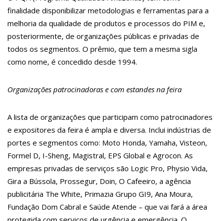
Vasco
finalidade disponibilizar metodologias e ferramentas para a
15:19
Vídeo mostra momento em que homem é m0rto dentro de
melhoria da qualidade de produtos e processos do PIM e,
churrascaria em Manaus; veja
11:13
Modelo de 14 anos é encontrada morta com tiro no pescoço
posteriormente, de organizações públicas e privadas de
12:46
Mirella grava vídeo mostrando sua lingerie mais
todos os segmentos. O prêmio, que tem a mesma sigla
transparente para dia do Namorados
12:36
Corpo de ator Jeff Machado foi queimado e concretado no
como nome, é concedido desde 1994.
Rio
11:53
Dia Livre de Impostos: lojistas chamam atenção sobre carga
tributária
Organizações patrocinadoras e com estandes na feira
11:43
Prefeitura de Careiro da Várzea anuncia contratação de
médico para saúde infantil
11:37
Novos pacientes são beneficiados com implante coclear na
A lista de organizações que participam como patrocinadores
rede pública de Saúde do Amazonas
e expositores da feira é ampla e diversa. Inclui indústrias de
11:31
Andressa Urach deixa Onlyfans após voltar para a igreja:
‘Estou recomeçando com Deus’
portes e segmentos como: Moto Honda, Yamaha, Visteon,
11:24
Famílias encontram caminhos para adotar irmãos biológicos
Formel D, I-Sheng, Magistral, EPS Global e Agrocon. As
11:09
México vai isentar brasileiros de visto, assim como o Japão,
afirma ministro de Lula
empresas privadas de serviços são Logic Pro, Physio Vida,
12:57
Jovem viraliza após ir a loja ‘renomada’ e pagar o dobro por
Gira a Bússola, Prossegur, Doin, O Cafeeiro, a agência
roupa da Shein
12:51
Rita Lee lamenta vício em cigarro em autobiografia: “Fumava
publicitária The White, Primazia Grupo GI9, Ana Moura,
três maços e meio”
Fundação Dom Cabral e Saúde Atende – que vai fará a área
12:41
Leonardo e Bruno & Marrone se apresentam em Manaus
com turnê ‘Cabaré’ neste sábado
protegida com serviços de urgência e emergência. O