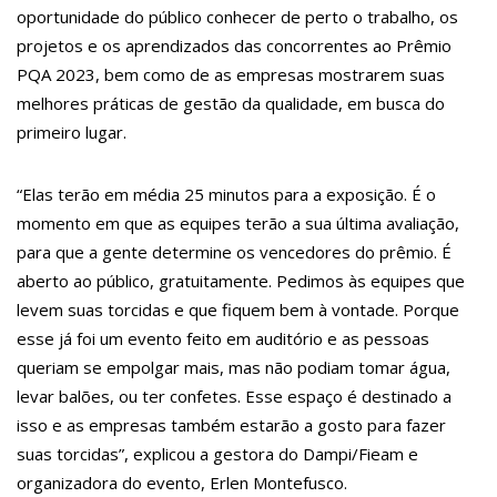
encerra nesta sexta
oportunidade do público conhecer de perto o trabalho, os
11:53
Prefeitura de Manaus abre inscrições gratuitas para
projetos e os aprendizados das concorrentes ao Prêmio
treinamento sobre marketing digital
10:01
Junho violeta – Caimi realiza grande caminhada para
PQA 2023, bem como de as empresas mostrarem suas
combater a violência contra o idoso
melhores práticas de gestão da qualidade, em busca do
13:11
Sine Manaus oferta 284 vagas de emprego nesta quinta-
feira, 1º/6
primeiro lugar.
13:06
Anna Carolina Jatobá pode ir para o regime aberto; veja
outros casos
13:01
VÍDEO: Influenciadoras são investigadas por crime de
“Elas terão em média 25 minutos para a exposição. É o
racismo contra crianças
momento em que as equipes terão a sua última avaliação,
12:51
Modelo e jornalista falece após complicações durante
remoção de silicone industrial
para que a gente determine os vencedores do prêmio. É
12:31
Suspeito de matar menina de 2 anos no AM é preso
aberto ao público, gratuitamente. Pedimos às equipes que
12:17
Ataque em escola na Suécia deixa pelo menos três alunos
feridos
levem suas torcidas e que fiquem bem à vontade. Porque
12:06
Petrobras reduz preços de querosene de aviação
esse já foi um evento feito em auditório e as pessoas
11:57
Mais Médicos tem cerca de 34 mil profissionais inscritos
16:22
Jovens matam mulher para vender os seus olhos por cerca
queriam se empolgar mais, mas não podiam tomar água,
de 450 reais
levar balões, ou ter confetes. Esse espaço é destinado a
16:18
Ator de ‘Mulheres Apaixonadas’ expõe mensagens sem
isso e as empresas também estarão a gosto para fazer
respostas de Bruna Marquezine
16:13
Macabro: tia confessa ter esp4ncado sobrinha de 2 anos até
suas torcidas”, explicou a gestora do Dampi/Fieam e
a m0rte no Amazonas; veja vídeo
organizadora do evento, Erlen Montefusco.
13:31
Dinamarca Quer Reduzir Para 15 Anos Idade Mínima Para