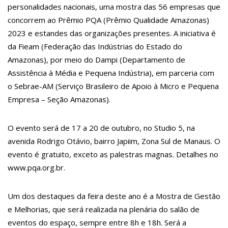
12:37
Carro invade contramão e atinge duas pessoas em
personalidades nacionais, uma mostra das 56 empresas que
lanchonete na zona Norte
concorrem ao Prêmio PQA (Prêmio Qualidade Amazonas)
12:32
Homem leva garota de programa para hotel, é assaltado e
tem prejuízo de R$ 15 mil
2023 e estandes das organizações presentes. A iniciativa é
12:29
Mulher corre o risco de ficar cega após brigar com
da Fieam (Federação das Indústrias do Estado do
adolescente por namorado em Manaus
12:26
Ministros de Lula aproveitam aviões da FAB para passar fim
Amazonas), por meio do Dampi (Departamento de
de semana em casa
Assistência à Média e Pequena Indústria), em parceria com
12:21
Elymar Santos movimenta casa de praia Zezinho Corrêa com
os melhores sucessos da música romântica
o Sebrae-AM (Serviço Brasileiro de Apoio à Micro e Pequena
12:18
Patrícia Abravanel fica aos prantos durante homenagem a
Empresa – Seção Amazonas).
Silvio Santos
12:06
“Me sentia diminuído por ser conhecido como o gay do JN”,
diz Matheus Ribeiro
O evento será de 17 a 20 de outubro, no Studio 5, na
12:34
Negociação de paz fracassa no Sudão e rivais voltam a se
enfrentar
avenida Rodrigo Otávio, bairro Japiim, Zona Sul de Manaus. O
12:24
Prefeitura de Manaus divulga resultado preliminar do
evento é gratuito, exceto as palestras magnas. Detalhes no
Programa Bolsa Idiomas 2023
12:21
VÍDEO: Homem confessa que m4tou companheira em
www.pqa.org.br.
Manaus e diz que vítima era “ciumenta”
12:15
Produtor de Lana Del Rey será investigado por crime de
xenofobia após xingar Brasil
Um dos destaques da feira deste ano é a Mostra de Gestão
12:09
Noivado de Luan Santana terminou após cantor se
e Melhorias, que será realizada na plenária do salão de
reaproximar da ex, Jade Magalhães
12:01
Última Chamada: Convocação da lista de espera do Fies
eventos do espaço, sempre entre 8h e 18h. Será a