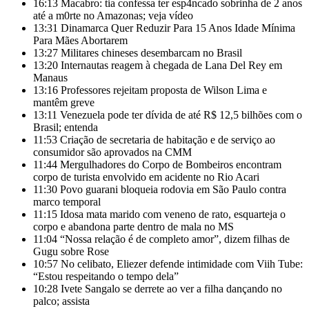
16:13
Macabro: tia confessa ter esp4ncado sobrinha de 2 anos
até a m0rte no Amazonas; veja vídeo
13:31
Dinamarca Quer Reduzir Para 15 Anos Idade Mínima
Para Mães Abortarem
13:27
Militares chineses desembarcam no Brasil
13:20
Internautas reagem à chegada de Lana Del Rey em
Manaus
13:16
Professores rejeitam proposta de Wilson Lima e
mantêm greve
13:11
Venezuela pode ter dívida de até R$ 12,5 bilhões com o
Brasil; entenda
11:53
Criação de secretaria de habitação e de serviço ao
consumidor são aprovados na CMM
11:44
Mergulhadores do Corpo de Bombeiros encontram
corpo de turista envolvido em acidente no Rio Acari
11:30
Povo guarani bloqueia rodovia em São Paulo contra
marco temporal
11:15
Idosa mata marido com veneno de rato, esquarteja o
corpo e abandona parte dentro de mala no MS
11:04
“Nossa relação é de completo amor”, dizem filhas de
Gugu sobre Rose
10:57
No celibato, Eliezer defende intimidade com Viih Tube:
“Estou respeitando o tempo dela”
10:28
Ivete Sangalo se derrete ao ver a filha dançando no
palco; assista