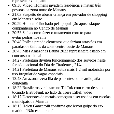
representar Cleópatra
09:38
Vídeo: Homens invadem residência e matam três
pessoas na zona norte de Manaus
21:03
Suspeito de abusar criança em provador de shopping
em Manaus é solto
20:59
Homem é linchado pela população após esfaquear a
companheira no Centro de Manaus
20:53
Saiba como fazer o tratamento correto para
evitar pedras nos rins
20:48
Polícia prende elementos que faziam arrastões em
paradas de ônibus da zona centro-oeste de Manaus
20:43
Miss Amazonas Latina 2023 representará estado em
concurso nacional
14:27
Prefeitura divulga funcionamento dos serviços neste
feriado nacional do Dia de Tiradentes, 21/4
14:21
Prefeitura de Manaus autua mais 1,2 mil motoristas por
uso irregular de vagas especiais
13:43
Amazonas zera fila de pacientes com cardiopatia
congênita
18:22
Brasileiros viralizam no TikTok com carro de som
tocando EletroFunk ao lado da Torre Eiffel; vídeo
18:17
Detectores de metais começam a ser usados em escolas
municipais de Manaus
18:13
Helen Ganzarolli confirma que levou golpe do ex-
marido: “Não estou bem”