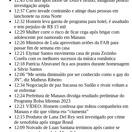
12:43
Um ano após morte de Dom e Bruno, indígenas pedem
investigação ampla
12:37
Carro invade contramão e atinge duas pessoas em
lanchonete na zona Norte
12:32
Homem leva garota de programa para hotel, é assaltado
e tem prejuízo de R$ 15 mil
12:29
Mulher corre o risco de ficar cega após brigar com
adolescente por namorado em Manaus
12:26
Ministros de Lula aproveitam aviões da FAB para
passar fim de semana em casa
12:21
Elymar Santos movimenta casa de praia Zezinho
Corrêa com os melhores sucessos da música romântica
12:18
Patrícia Abravanel fica aos prantos durante homenagem
a Silvio Santos
12:06
“Me sentia diminuído por ser conhecido como o gay do
JN”, diz Matheus Ribeiro
12:34
Negociação de paz fracassa no Sudão e rivais voltam a
se enfrentar
12:24
Prefeitura de Manaus divulga resultado preliminar do
Programa Bolsa Idiomas 2023
12:21
VÍDEO: Homem confessa que m4tou companheira em
Manaus e diz que vítima era “ciumenta”
12:15
Produtor de Lana Del Rey será investigado por crime
de xenofobia após xingar Brasil
12:09
Noivado de Luan Santana terminou após cantor se