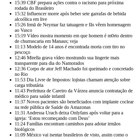
15:39
CBF prepara ações contra o racismo para próxima
rodada do Brasileiro
15:32
Influencer morre após beber sete garrafas de bebida
alcoólica em live
15:26
Irmã de Neymar faz tatuagem e fãs vêem homenagem
ao Vasco
15:19
Vídeo mostra momento em que homem é m0rto dentro
de churrascaria em Manaus; veja
11:13
Modelo de 14 anos é encontrada morta com tiro no
pescoço
12:46
Mirella grava vídeo mostrando sua lingerie mais
transparente para dia do Namorados
12:36
Corpo de ator Jeff Machado foi queimado e concretado
no Rio
11:53
Dia Livre de Impostos: lojistas chamam atenção sobre
carga tributária
11:43
Prefeitura de Careiro da Várzea anuncia contratação de
médico para saúde infantil
11:37
Novos pacientes são beneficiados com implante coclear
na rede pública de Saúde do Amazonas
11:31
Andressa Urach deixa Onlyfans após voltar para a
igreja: ‘Estou recomeçando com Deus’
11:24
Famílias encontram caminhos para adotar irmãos
biológicos
11:09
México vai isentar brasileiros de visto, assim como o