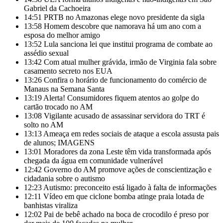
Gabriel da Cachoeira
14:51
PRTB no Amazonas elege novo presidente da sigla
13:58
Homem descobre que namorava há um ano com a
esposa do melhor amigo
13:52
Lula sanciona lei que institui programa de combate ao
assédio sexual
13:42
Com atual mulher grávida, irmão de Virginia fala sobre
casamento secreto nos EUA
13:26
Confira o horário de funcionamento do comércio de
Manaus na Semana Santa
13:19
Alerta! Consumidores fiquem atentos ao golpe do
cartão trocado no AM
13:08
Vigilante acusado de assassinar servidora do TRT é
solto no AM
13:13
Ameaça em redes sociais de ataque a escola assusta pais
de alunos; IMAGENS
13:01
Moradores da zona Leste têm vida transformada após
chegada da água em comunidade vulnerável
12:42
Governo do AM promove ações de conscientização e
cidadania sobre o autismo
12:23
Autismo: preconceito está ligado à falta de informações
12:11
Vídeo em que ciclone bomba atinge praia lotada de
banhistas viraliza
12:02
Pai de bebê achado na boca de crocodilo é preso por