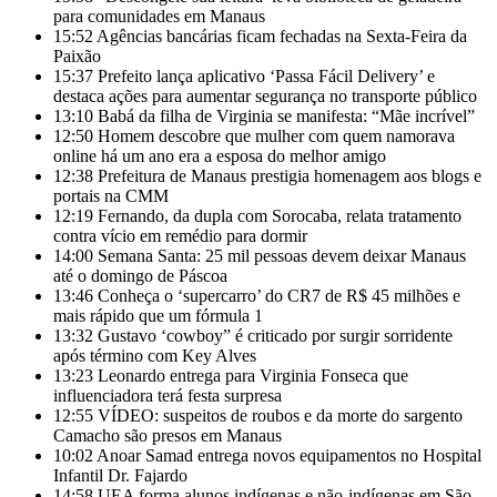
para comunidades em Manaus
15:52
Agências bancárias ficam fechadas na Sexta-Feira da
Paixão
15:37
Prefeito lança aplicativo ‘Passa Fácil Delivery’ e
destaca ações para aumentar segurança no transporte público
13:10
Babá da filha de Virginia se manifesta: “Mãe incrível”
12:50
Homem descobre que mulher com quem namorava
online há um ano era a esposa do melhor amigo
12:38
Prefeitura de Manaus prestigia homenagem aos blogs e
portais na CMM
12:19
Fernando, da dupla com Sorocaba, relata tratamento
contra vício em remédio para dormir
14:00
Semana Santa: 25 mil pessoas devem deixar Manaus
até o domingo de Páscoa
13:46
Conheça o ‘supercarro’ do CR7 de R$ 45 milhões e
mais rápido que um fórmula 1
13:32
Gustavo ‘cowboy” é criticado por surgir sorridente
após término com Key Alves
13:23
Leonardo entrega para Virginia Fonseca que
influenciadora terá festa surpresa
12:55
VÍDEO: suspeitos de roubos e da morte do sargento
Camacho são presos em Manaus
10:02
Anoar Samad entrega novos equipamentos no Hospital
Infantil Dr. Fajardo
14:58
UEA forma alunos indígenas e não-indígenas em São