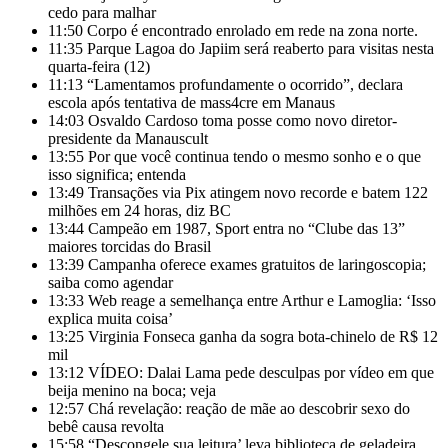
cedo para malhar
11:50
Corpo é encontrado enrolado em rede na zona norte.
11:35
Parque Lagoa do Japiim será reaberto para visitas nesta
quarta-feira (12)
11:13
“Lamentamos profundamente o ocorrido”, declara
escola após tentativa de mass4cre em Manaus
14:03
Osvaldo Cardoso toma posse como novo diretor-
presidente da Manauscult
13:55
Por que você continua tendo o mesmo sonho e o que
isso significa; entenda
13:49
Transações via Pix atingem novo recorde e batem 122
milhões em 24 horas, diz BC
13:44
Campeão em 1987, Sport entra no “Clube das 13”
maiores torcidas do Brasil
13:39
Campanha oferece exames gratuitos de laringoscopia;
saiba como agendar
13:33
Web reage a semelhança entre Arthur e Lamoglia: ‘Isso
explica muita coisa’
13:25
Virginia Fonseca ganha da sogra bota-chinelo de R$ 12
mil
13:12
VÍDEO: Dalai Lama pede desculpas por vídeo em que
beija menino na boca; veja
12:57
Chá revelação: reação de mãe ao descobrir sexo do
bebê causa revolta
15:58
“Descongele sua leitura’ leva biblioteca de geladeira