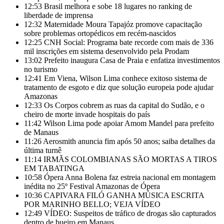
12:53
Brasil melhora e sobe 18 lugares no ranking de
liberdade de imprensa
12:32
Maternidade Moura Tapajóz promove capacitação
sobre problemas ortopédicos em recém-nascidos
12:25
CNH Social: Programa bate recorde com mais de 336
mil inscrições em sistema desenvolvido pela Prodam
13:02
Prefeito inaugura Casa de Praia e enfatiza investimentos
no turismo
12:41
Em Viena, Wilson Lima conhece exitoso sistema de
tratamento de esgoto e diz que solução europeia pode ajudar
Amazonas
12:33
Os Corpos cobrem as ruas da capital do Sudão, e o
cheiro de morte invade hospitais do país
11:42
Wilson Lima pode apoiar Amom Mandel para prefeito
de Manaus
11:26
Aerosmith anuncia fim após 50 anos; saiba detalhes da
última turnê
11:14
IRMÃS COLOMBIANAS SÃO MORTAS A TIROS
EM TABATINGA
10:58
Ópera Anna Bolena faz estreia nacional em montagem
inédita no 25º Festival Amazonas de Ópera
10:36
CAPIVARA FILÓ GANHA MÚSICA ESCRITA
POR MARINHO BELLO; VEJA VÍDEO
12:49
VÍDEO: Suspeitos de tráfico de drogas são capturados
dentro de bueiro em Manaus