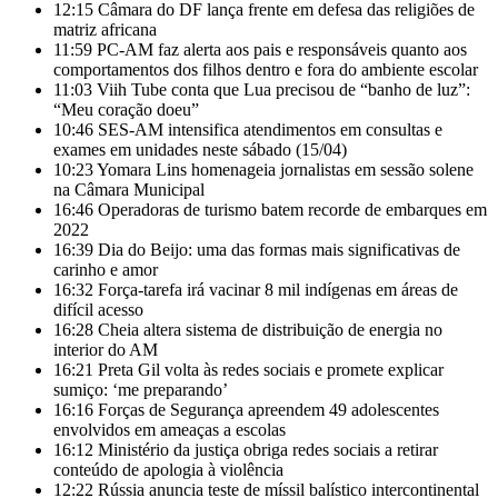
12:15
Câmara do DF lança frente em defesa das religiões de
matriz africana
11:59
PC-AM faz alerta aos pais e responsáveis quanto aos
comportamentos dos filhos dentro e fora do ambiente escolar
11:03
Viih Tube conta que Lua precisou de “banho de luz”:
“Meu coração doeu”
10:46
SES-AM intensifica atendimentos em consultas e
exames em unidades neste sábado (15/04)
10:23
Yomara Lins homenageia jornalistas em sessão solene
na Câmara Municipal
16:46
Operadoras de turismo batem recorde de embarques em
2022
16:39
Dia do Beijo: uma das formas mais significativas de
carinho e amor
16:32
Força-tarefa irá vacinar 8 mil indígenas em áreas de
difícil acesso
16:28
Cheia altera sistema de distribuição de energia no
interior do AM
16:21
Preta Gil volta às redes sociais e promete explicar
sumiço: ‘me preparando’
16:16
Forças de Segurança apreendem 49 adolescentes
envolvidos em ameaças a escolas
16:12
Ministério da justiça obriga redes sociais a retirar
conteúdo de apologia à violência
12:22
Rússia anuncia teste de míssil balístico intercontinental