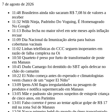
7 de agosto de 2026
11:48
Brasileiros ainda não sacaram R$ 7,08 bi de valores a
receber
11:32
Willi Ninja, Padrinho Do Voguing, É Homenageado
No Google
11:13
Bolsa fecha no maior nível em sete meses após inflação
recuar
11:09
Dia Nacional da Imunização alerta para baixas
coberturas vacinais
11:02
Linhas telefônicas do CCC seguem inoperantes em
razão de falha complexa na Oi
10:50
Quarteto é preso por furto de transformador de poste
em Manaus
10:45
Dudu Camargo foi demitido do SBT após defecar no
chão do camarim
10:22
El Niño começa antes do esperado e climatologistas
veem chance de um “super El Niño”
13:09
Ipem-AM flagra irregularidades na pesagem de
produtos e notifica supermercado em Manaus
13:05
Mãe e padrasto são presos suspeitos de estupr4r criança
de cinco anos, em Parintins
13:01
Falso corretor é preso ao tentar aplicar golpe de R$ 17
mil na zona Sul de Manaus
12:56
Nasce primeiro bebê do mundo de útero transplantado