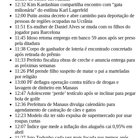
12:32
Kim Kardashian compartilha encontro com “gata
milionária” do estilista Karl Lagerfeld
12:00
Putin assina decreto e abre caminho para deportação de
pessoas de regiões ocupadas na Ucrânia
11:51
Ex-mulher de Daniel Alves se muda com os filhos do
jogador para Barcelona
11:45
Idoso retoma emprego em banco 59 anos após ser preso
pela ditadura
11:38
Corpo de ganhador de loteria é encontrado concretado
após retirada do prêmio
11:33
Prefeito fiscaliza obras de creche e anuncia entrega para
as próximas semanas
11:26
PM prende filho suspeito de matar o pai a marteladas
por religião
13:00
PF deflagra operação contra tráfico de drogas e
lavagem de dinheiro em Manaus
12:47
Adolescente ‘perde’ testículo após se inclinar para pegar
bola de golfe
12:36
Prefeitura de Manaus divulga calendário para
agendamento de castração de cães e gatos
12:23
Modelo diz ter sido expulsa de supermercado por usar
roupas curtas
12:07
Índice que mede a inflação dos aluguéis cai 0,95% em
abril
11:27
Jojo Todynho cada vez mais focada nos treinos após