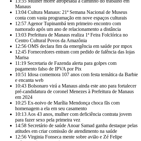
13:35
Mulher morre atropelada a caminho do trabalho em
Manaus
13:04
Cultura Manaus: 21ª Semana Nacional de Museus
conta com vasta programação em nove espaços culturais
12:57
Agenor Tupinambá tem primeiro encontro com
namorado após um ano de relacionamento a distância
13:03
Prefeitura de Manaus realiza 1ª Feira Folclórica no
Centro Cultural Povos da Amazônia
12:56
OMS declara fim da emergência em saúde por mpox
12:45
Fornecedores entram com pedido de falência das lojas
Marisa
11:19
Secretaria de Fazenda alerta para golpes com
pagamento falso de IPVA por Pix
10:51
Idosa comemora 107 anos com festa temática da Barbie
e encanta web
10:43
Bolsonaro virá a Manaus ainda este ano para fortalecer
pré-candidatura de coronel Menezes à Prefeitura de Manaus
em 2024
10:25
Ex-noivo de Marília Mendonça choca fãs com
homenagem a ela em seu casamento
10:13
Aos 43 anos, mulher com deficiência contrata jovem
para fazer sexo pela primeira vez
14:58
Secretário de saúde Anoar Samad ganha destaque pelas
atitudes em criar comissão de atendimento na saúde
12:56
Virginia Fonseca mente sobre avião e Zé Felipe