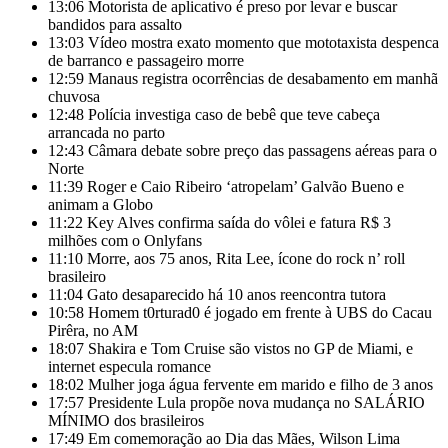
13:06
Motorista de aplicativo é preso por levar e buscar
bandidos para assalto
13:03
Vídeo mostra exato momento que mototaxista despenca
de barranco e passageiro morre
12:59
Manaus registra ocorrências de desabamento em manhã
chuvosa
12:48
Polícia investiga caso de bebê que teve cabeça
arrancada no parto
12:43
Câmara debate sobre preço das passagens aéreas para o
Norte
11:39
Roger e Caio Ribeiro ‘atropelam’ Galvão Bueno e
animam a Globo
11:22
Key Alves confirma saída do vôlei e fatura R$ 3
milhões com o Onlyfans
11:10
Morre, aos 75 anos, Rita Lee, ícone do rock n’ roll
brasileiro
11:04
Gato desaparecido há 10 anos reencontra tutora
10:58
Homem t0rturad0 é jogado em frente à UBS do Cacau
Pirêra, no AM
18:07
Shakira e Tom Cruise são vistos no GP de Miami, e
internet especula romance
18:02
Mulher joga água fervente em marido e filho de 3 anos
17:57
Presidente Lula propõe nova mudança no SALÁRIO
MÍNIMO dos brasileiros
17:49
Em comemoração ao Dia das Mães, Wilson Lima