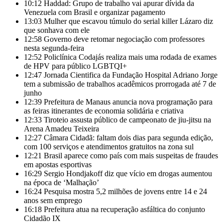
10:12
Haddad: Grupo de trabalho vai apurar dívida da
Venezuela com Brasil e organizar pagamento
13:03
Mulher que escavou túmulo do serial killer Lázaro diz
que sonhava com ele
12:58
Governo deve retomar negociação com professores
nesta segunda-feira
12:52
Policlínica Codajás realiza mais uma rodada de exames
de HPV para público LGBTQI+
12:47
Jornada Cientifica da Fundação Hospital Adriano Jorge
tem a submissão de trabalhos acadêmicos prorrogada até 7 de
junho
12:39
Prefeitura de Manaus anuncia nova programação para
as feiras itinerantes de economia solidária e criativa
12:33
Tiroteio assusta público de campeonato de jiu-jitsu na
Arena Amadeu Teixeira
12:27
Câmara Cidadã: faltam dois dias para segunda edição,
com 100 serviços e atendimentos gratuitos na zona sul
12:21
Brasil aparece como país com mais suspeitas de fraudes
em apostas esportivas
16:29
Sergio Hondjakoff diz que vício em drogas aumentou
na época de ‘Malhação’
16:24
Pesquisa mostra 5,2 milhões de jovens entre 14 e 24
anos sem emprego
16:18
Prefeitura atua na recuperação asfáltica do conjunto
Cidadão IX