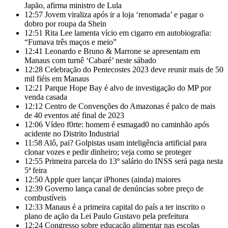
Japão, afirma ministro de Lula
12:57
Jovem viraliza após ir a loja ‘renomada’ e pagar o
dobro por roupa da Shein
12:51
Rita Lee lamenta vício em cigarro em autobiografia:
“Fumava três maços e meio”
12:41
Leonardo e Bruno & Marrone se apresentam em
Manaus com turnê ‘Cabaré’ neste sábado
12:28
Celebração do Pentecostes 2023 deve reunir mais de 50
mil fiéis em Manaus
12:21
Parque Hope Bay é alvo de investigação do MP por
venda casada
12:12
Centro de Convenções do Amazonas é palco de mais
de 40 eventos até final de 2023
12:06
Vídeo f0rte: homem é esmagad0 no caminhão após
acidente no Distrito Industrial
11:58
Alô, pai? Golpistas usam inteligência artificial para
clonar vozes e pedir dinheiro; veja como se proteger
12:55
Primeira parcela do 13º salário do INSS será paga nesta
5ª feira
12:50
Apple quer lançar iPhones (ainda) maiores
12:39
Governo lança canal de denúncias sobre preço de
combustíveis
12:33
Manaus é a primeira capital do país a ter inscrito o
plano de ação da Lei Paulo Gustavo pela prefeitura
12:24
Congresso sobre educação alimentar nas escolas