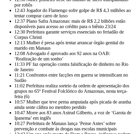
por robôs
12:43
Jogador do Flamengo sofre golpe de R$ 4,3 milhões ao
tentar comprar carro de luxo
12:37
Plano Safra Amazonas: mais de R$ 2,2 bilhões estão
disponíveis para acesso ao crédito para o biênio 23/24
12:30
Prefeitura garante serviços essenciais no feriadão de
Corpus Christi
12:13
Mulher é presa após tentar arrancar órgão genital do
marido em Manaus
12:08
Advogado é aprovado aos 92 anos na OAB:
‘Realização de um sonho’
11:33
PF faz operação contra falsificação de dinheiro no Rio
de Janeiro
11:21
Confrontos entre facções em guerra se intensificam no
Sudão
11:02
Prefeitura realiza sorteio da ordem de apresentação dos
grupos no 65º Festival Folclórico do Amazonas, nesta terça-
feira (6)
10:57
Mulher que teve perna amputada após picada de aranha
ainda sente cãibra no membro perdido
10:47
Morre aos 83 anos Astrud Gilberto, a voz de ‘Garota de
Ipanema’ em inglês
10:27
Prefeitura de Manaus lança ‘Pense Antes’ sobre
prevenção e combate às drogas nas escolas municipais