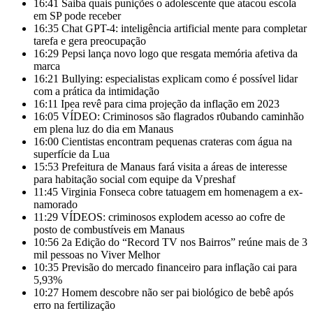
16:41
Saiba quais punições o adolescente que atacou escola
em SP pode receber
16:35
Chat GPT-4: inteligência artificial mente para completar
tarefa e gera preocupação
16:29
Pepsi lança novo logo que resgata memória afetiva da
marca
16:21
Bullying: especialistas explicam como é possível lidar
com a prática da intimidação
16:11
Ipea revê para cima projeção da inflação em 2023
16:05
VÍDEO: Criminosos são flagrados r0ubando caminhão
em plena luz do dia em Manaus
16:00
Cientistas encontram pequenas crateras com água na
superfície da Lua
15:53
Prefeitura de Manaus fará visita a áreas de interesse
para habitação social com equipe da Vpreshaf
11:45
Virginia Fonseca cobre tatuagem em homenagem a ex-
namorado
11:29
VÍDEOS: criminosos explodem acesso ao cofre de
posto de combustíveis em Manaus
10:56
2a Edição do “Record TV nos Bairros” reúne mais de 3
mil pessoas no Viver Melhor
10:35
Previsão do mercado financeiro para inflação cai para
5,93%
10:27
Homem descobre não ser pai biológico de bebê após
erro na fertilização