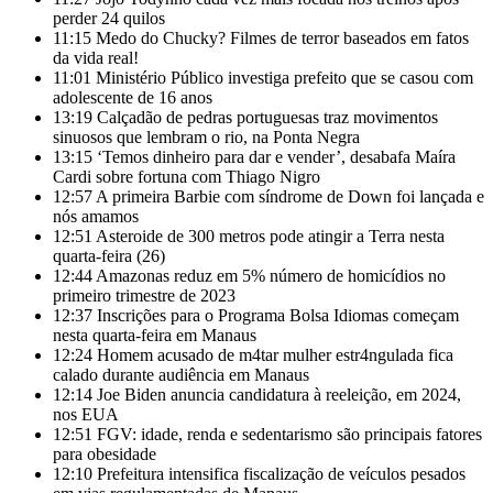
perder 24 quilos
11:15
Medo do Chucky? Filmes de terror baseados em fatos
da vida real!
11:01
Ministério Público investiga prefeito que se casou com
adolescente de 16 anos
13:19
Calçadão de pedras portuguesas traz movimentos
sinuosos que lembram o rio, na Ponta Negra
13:15
‘Temos dinheiro para dar e vender’, desabafa Maíra
Cardi sobre fortuna com Thiago Nigro
12:57
A primeira Barbie com síndrome de Down foi lançada e
nós amamos
12:51
Asteroide de 300 metros pode atingir a Terra nesta
quarta-feira (26)
12:44
Amazonas reduz em 5% número de homicídios no
primeiro trimestre de 2023
12:37
Inscrições para o Programa Bolsa Idiomas começam
nesta quarta-feira em Manaus
12:24
Homem acusado de m4tar mulher estr4ngulada fica
calado durante audiência em Manaus
12:14
Joe Biden anuncia candidatura à reeleição, em 2024,
nos EUA
12:51
FGV: idade, renda e sedentarismo são principais fatores
para obesidade
12:10
Prefeitura intensifica fiscalização de veículos pesados