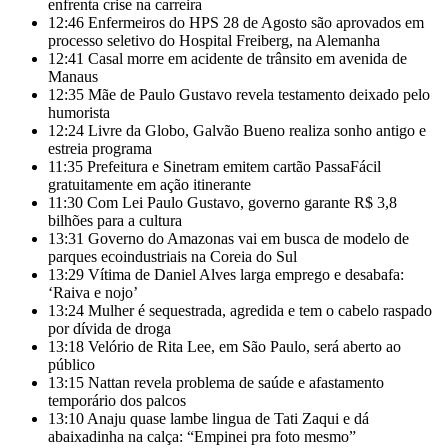
enfrenta crise na carreira
12:46
Enfermeiros do HPS 28 de Agosto são aprovados em
processo seletivo do Hospital Freiberg, na Alemanha
12:41
Casal morre em acidente de trânsito em avenida de
Manaus
12:35
Mãe de Paulo Gustavo revela testamento deixado pelo
humorista
12:24
Livre da Globo, Galvão Bueno realiza sonho antigo e
estreia programa
11:35
Prefeitura e Sinetram emitem cartão PassaFácil
gratuitamente em ação itinerante
11:30
Com Lei Paulo Gustavo, governo garante R$ 3,8
bilhões para a cultura
13:31
Governo do Amazonas vai em busca de modelo de
parques ecoindustriais na Coreia do Sul
13:29
Vítima de Daniel Alves larga emprego e desabafa:
‘Raiva e nojo’
13:24
Mulher é sequestrada, agredida e tem o cabelo raspado
por dívida de droga
13:18
Velório de Rita Lee, em São Paulo, será aberto ao
público
13:15
Nattan revela problema de saúde e afastamento
temporário dos palcos
13:10
Anaju quase lambe lingua de Tati Zaqui e dá
abaixadinha na calça: “Empinei pra foto mesmo”