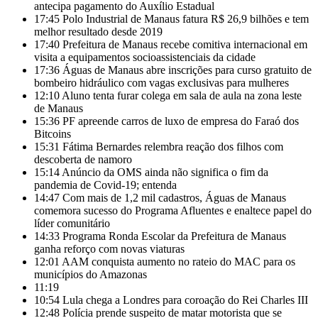
antecipa pagamento do Auxílio Estadual
17:45
Polo Industrial de Manaus fatura R$ 26,9 bilhões e tem
melhor resultado desde 2019
17:40
Prefeitura de Manaus recebe comitiva internacional em
visita a equipamentos socioassistenciais da cidade
17:36
Águas de Manaus abre inscrições para curso gratuito de
bombeiro hidráulico com vagas exclusivas para mulheres
12:10
Aluno tenta furar colega em sala de aula na zona leste
de Manaus
15:36
PF apreende carros de luxo de empresa do Faraó dos
Bitcoins
15:31
Fátima Bernardes relembra reação dos filhos com
descoberta de namoro
15:14
Anúncio da OMS ainda não significa o fim da
pandemia de Covid-19; entenda
14:47
Com mais de 1,2 mil cadastros, Águas de Manaus
comemora sucesso do Programa Afluentes e enaltece papel do
líder comunitário
14:33
Programa Ronda Escolar da Prefeitura de Manaus
ganha reforço com novas viaturas
12:01
AAM conquista aumento no rateio do MAC para os
municípios do Amazonas
11:19
10:54
Lula chega a Londres para coroação do Rei Charles III
12:48
Polícia prende suspeito de matar motorista que se