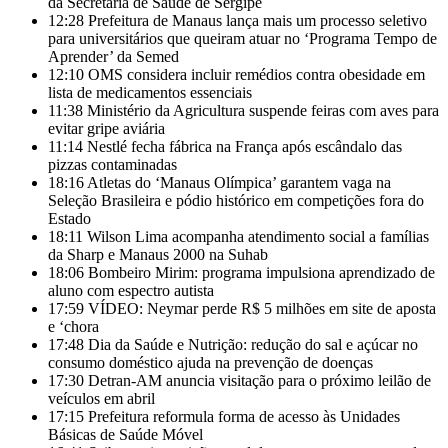
da Secretaria de Saúde de Sergipe
12:28
Prefeitura de Manaus lança mais um processo seletivo
para universitários que queiram atuar no ‘Programa Tempo de
Aprender’ da Semed
12:10
OMS considera incluir remédios contra obesidade em
lista de medicamentos essenciais
11:38
Ministério da Agricultura suspende feiras com aves para
evitar gripe aviária
11:14
Nestlé fecha fábrica na França após escândalo das
pizzas contaminadas
18:16
Atletas do ‘Manaus Olímpica’ garantem vaga na
Seleção Brasileira e pódio histórico em competições fora do
Estado
18:11
Wilson Lima acompanha atendimento social a famílias
da Sharp e Manaus 2000 na Suhab
18:06
Bombeiro Mirim: programa impulsiona aprendizado de
aluno com espectro autista
17:59
VÍDEO: Neymar perde R$ 5 milhões em site de aposta
e ‘chora
17:48
Dia da Saúde e Nutrição: redução do sal e açúcar no
consumo doméstico ajuda na prevenção de doenças
17:30
Detran-AM anuncia visitação para o próximo leilão de
veículos em abril
17:15
Prefeitura reformula forma de acesso às Unidades
Básicas de Saúde Móvel