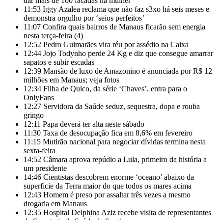
dar mais de 100 facadas na mulher
11:53
Iggy Azalea reclama que não faz s3xo há seis meses e
demonstra orgulho por ‘seios perfeitos’
11:07
Confira quais bairros de Manaus ficarão sem energia
nesta terça-feira (4)
12:52
Pedro Guimarães vira réu por assédio na Caixa
12:44
Jojo Todynho perde 24 Kg e diz que consegue amarrar
sapatos e subir escadas
12:39
Mansão de luxo de Amazonino é anunciada por R$ 12
milhões em Manaus; veja fotos
12:34
Filha de Quico, da série ‘Chaves’, entra para o
OnlyFans
12:27
Servidora da Saúde seduz, sequestra, dopa e rouba
gringo
12:11
Papa deverá ter alta neste sábado
11:30
Taxa de desocupação fica em 8,6% em fevereiro
11:15
Mutirão nacional para negociar dívidas termina nesta
sexta-feira
14:52
Câmara aprova repúdio a Lula, primeiro da história a
um presidente
14:46
Cientistas descobrem enorme ‘oceano’ abaixo da
superfície da Terra maior do que todos os mares acima
12:43
Homem é preso por assaltar três vezes a mesmo
drogaria em Manaus
12:35
Hospital Delphina Aziz recebe visita de representantes