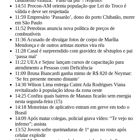
casamento viraliza: “Filho da put*! Nojento!”
14:51
Procon-AM orienta população que Lei do Troco é
válida e deve ser respeitada
11:59
Empresário ‘Passarão’, dono do porto Chibatão, morre
em São Paulo
11:52
Petrobras anuncia nova política de preços de
combustíveis
11:36
Acusado de divulgar fotos de corpo de Marília
Mendonça e de outros artistas mortos vira réu
11:28
Casal é surpreendido com gravidez de sêxtuplos e pai
‘passa mal’
11:22
UEA e Sejusc lançam cursos de capacitação para
atendimento a Pessoas com Deficiência
11:09
Bruna Biancardi ganha mimo de R$ 820 de Neymar:
‘Se fez presente mesmo distante’
14:30
Wilson Lima entrega Caimi Ada Rodrigues Viana
revitalizado à população idosa da zona oeste
14:25
Confira quais bairros de Manaus ficarão sem energia
nesta segunda-feira (15)
14:18
Motoristas de aplicativo entram em greve em todo o
Brasil
14:09
Após matar colegas, policial grava vídeo: “Te vejo no
inferno”; assista
13:52
Jovem sofre queimaduras de 1º grau no rosto após
celular explodir