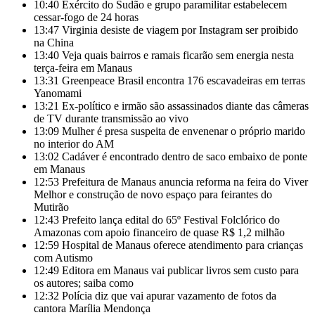
10:40
Exército do Sudão e grupo paramilitar estabelecem
cessar-fogo de 24 horas
13:47
Virginia desiste de viagem por Instagram ser proibido
na China
13:40
Veja quais bairros e ramais ficarão sem energia nesta
terça-feira em Manaus
13:31
Greenpeace Brasil encontra 176 escavadeiras em terras
Yanomami
13:21
Ex-político e irmão são assassinados diante das câmeras
de TV durante transmissão ao vivo
13:09
Mulher é presa suspeita de envenenar o próprio marido
no interior do AM
13:02
Cadáver é encontrado dentro de saco embaixo de ponte
em Manaus
12:53
Prefeitura de Manaus anuncia reforma na feira do Viver
Melhor e construção de novo espaço para feirantes do
Mutirão
12:43
Prefeito lança edital do 65º Festival Folclórico do
Amazonas com apoio financeiro de quase R$ 1,2 milhão
12:59
Hospital de Manaus oferece atendimento para crianças
com Autismo
12:49
Editora em Manaus vai publicar livros sem custo para
os autores; saiba como
12:32
Polícia diz que vai apurar vazamento de fotos da
cantora Marília Mendonça