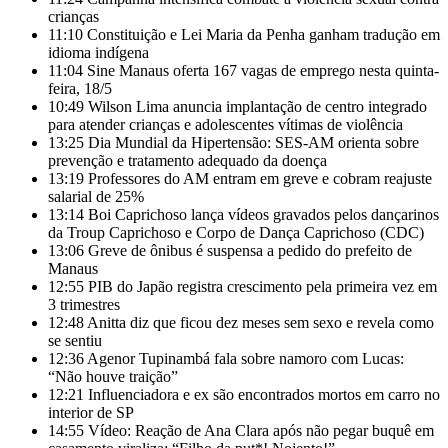
crianças
11:10
Constituição e Lei Maria da Penha ganham tradução em
idioma indígena
11:04
Sine Manaus oferta 167 vagas de emprego nesta quinta-
feira, 18/5
10:49
Wilson Lima anuncia implantação de centro integrado
para atender crianças e adolescentes vítimas de violência
13:25
Dia Mundial da Hipertensão: SES-AM orienta sobre
prevenção e tratamento adequado da doença
13:19
Professores do AM entram em greve e cobram reajuste
salarial de 25%
13:14
Boi Caprichoso lança vídeos gravados pelos dançarinos
da Troup Caprichoso e Corpo de Dança Caprichoso (CDC)
13:06
Greve de ônibus é suspensa a pedido do prefeito de
Manaus
12:55
PIB do Japão registra crescimento pela primeira vez em
3 trimestres
12:48
Anitta diz que ficou dez meses sem sexo e revela como
se sentiu
12:36
Agenor Tupinambá fala sobre namoro com Lucas:
“Não houve traição”
12:21
Influenciadora e ex são encontrados mortos em carro no
interior de SP
14:55
Vídeo: Reação de Ana Clara após não pegar buquê em