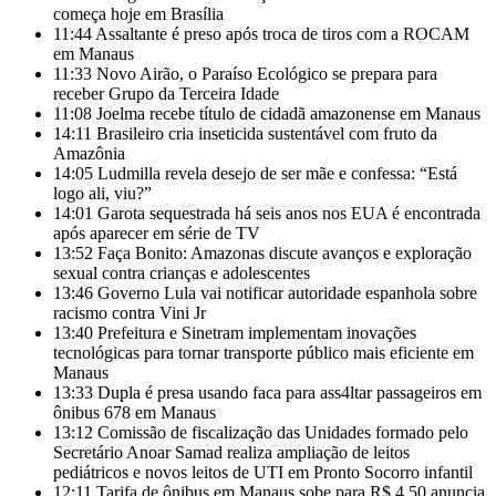
começa hoje em Brasília
11:44
Assaltante é preso após troca de tiros com a ROCAM
em Manaus
11:33
Novo Airão, o Paraíso Ecológico se prepara para
receber Grupo da Terceira Idade
11:08
Joelma recebe título de cidadã amazonense em Manaus
14:11
Brasileiro cria inseticida sustentável com fruto da
Amazônia
14:05
Ludmilla revela desejo de ser mãe e confessa: “Está
logo ali, viu?”
14:01
Garota sequestrada há seis anos nos EUA é encontrada
após aparecer em série de TV
13:52
Faça Bonito: Amazonas discute avanços e exploração
sexual contra crianças e adolescentes
13:46
Governo Lula vai notificar autoridade espanhola sobre
racismo contra Vini Jr
13:40
Prefeitura e Sinetram implementam inovações
tecnológicas para tornar transporte público mais eficiente em
Manaus
13:33
Dupla é presa usando faca para ass4ltar passageiros em
ônibus 678 em Manaus
13:12
Comissão de fiscalização das Unidades formado pelo
Secretário Anoar Samad realiza ampliação de leitos
pediátricos e novos leitos de UTI em Pronto Socorro infantil
12:11
Tarifa de ônibus em Manaus sobe para R$ 4,50 anuncia