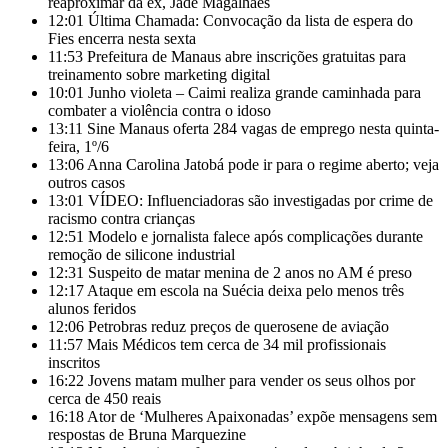
reaproximar da ex, Jade Magalhães
12:01
Última Chamada: Convocação da lista de espera do
Fies encerra nesta sexta
11:53
Prefeitura de Manaus abre inscrições gratuitas para
treinamento sobre marketing digital
10:01
Junho violeta – Caimi realiza grande caminhada para
combater a violência contra o idoso
13:11
Sine Manaus oferta 284 vagas de emprego nesta quinta-
feira, 1º/6
13:06
Anna Carolina Jatobá pode ir para o regime aberto; veja
outros casos
13:01
VÍDEO: Influenciadoras são investigadas por crime de
racismo contra crianças
12:51
Modelo e jornalista falece após complicações durante
remoção de silicone industrial
12:31
Suspeito de matar menina de 2 anos no AM é preso
12:17
Ataque em escola na Suécia deixa pelo menos três
alunos feridos
12:06
Petrobras reduz preços de querosene de aviação
11:57
Mais Médicos tem cerca de 34 mil profissionais
inscritos
16:22
Jovens matam mulher para vender os seus olhos por
cerca de 450 reais
16:18
Ator de ‘Mulheres Apaixonadas’ expõe mensagens sem
respostas de Bruna Marquezine