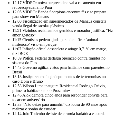
12:17
VÍDEO: noiva surpreende e vai a casamento em
retroescavadeira no Pará
12:05
VÍDEO: Banda Scorpions encontra fãs e se prepara
para show em Manaus
12:00
Fiscalização em supermercados de Manaus constata
venda ilegal de sacolas plásticas
11:51
Vizinhos reclamam de gemidos e morador justifica: “Fiz
amor gostoso”
11:15
Cientistas pedem ajuda para identificar ‘animal
misterioso’ visto em parque
11:07
Inflação oficial desacelera e atinge 0,71% em março,
diz IBGE
10:59
Polícia Federal deflagra operação contra fraudes no
sistema do Fies
14:43
Governo agiliza vistos para haitianos com parentes no
Brasil
13:18
Justiça retoma hoje depoimentos de testemunhas no
caso Dom e Bruno
12:58
Wilson Lima inaugura Residencial Rodrigo Otávio,
primeiro habitacional do Prosamin+
12:46
Alok demora cinco anos para responder convite para
tocar em aniversário
12:33
“Não deixe para amanhã” diz idosa de 90 anos após
realizar o sonho de estudar
12:14
Jojo Todynho desiste de cirurgia bariátrica e acorda