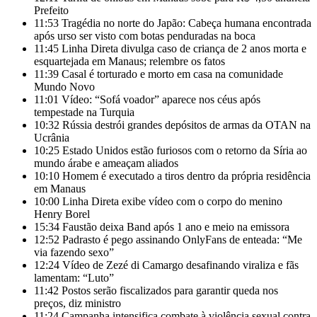
Prefeito
11:53
Tragédia no norte do Japão: Cabeça humana encontrada
após urso ser visto com botas penduradas na boca
11:45
Linha Direta divulga caso de criança de 2 anos morta e
esquartejada em Manaus; relembre os fatos
11:39
Casal é torturado e morto em casa na comunidade
Mundo Novo
11:01
Vídeo: “Sofá voador” aparece nos céus após
tempestade na Turquia
10:32
Rússia destrói grandes depósitos de armas da OTAN na
Ucrânia
10:25
Estado Unidos estão furiosos com o retorno da Síria ao
mundo árabe e ameaçam aliados
10:10
Homem é executado a tiros dentro da própria residência
em Manaus
10:00
Linha Direta exibe vídeo com o corpo do menino
Henry Borel
15:34
Faustão deixa Band após 1 ano e meio na emissora
12:52
Padrasto é pego assinando OnlyFans de enteada: “Me
via fazendo sexo”
12:24
Vídeo de Zezé di Camargo desafinando viraliza e fãs
lamentam: “Luto”
11:42
Postos serão fiscalizados para garantir queda nos
preços, diz ministro
11:24
Campanha intensifica combate à violência sexual contra