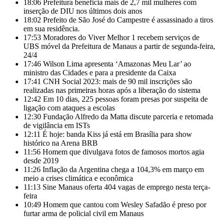
18:06
Prefeitura beneficia mais de 2,7 mil mulheres com
inserção de DIU nos últimos dois anos
18:02
Prefeito de São José do Campestre é assassinado a tiros
em sua residência.
17:53
Moradores do Viver Melhor 1 recebem serviços de
UBS móvel da Prefeitura de Manaus a partir de segunda-feira,
24/4
17:46
Wilson Lima apresenta ‘Amazonas Meu Lar’ ao
ministro das Cidades e para a presidente da Caixa
17:41
CNH Social 2023: mais de 90 mil inscrições são
realizadas nas primeiras horas após a liberação do sistema
12:42
Em 10 dias, 225 pessoas foram presas por suspeita de
ligação com ataques a escolas
12:30
Fundação Alfredo da Matta discute parceria e retomada
de vigilância em ISTs
12:11
É hoje: banda Kiss já está em Brasília para show
histórico na Arena BRB
11:56
Homem que divulgava fotos de famosos mortos agia
desde 2019
11:26
Inflação da Argentina chega a 104,3% em março em
meio a crises climática e econômica
11:13
Sine Manaus oferta 404 vagas de emprego nesta terça-
feira
10:49
Homem que cantou com Wesley Safadão é preso por
furtar arma de policial civil em Manaus