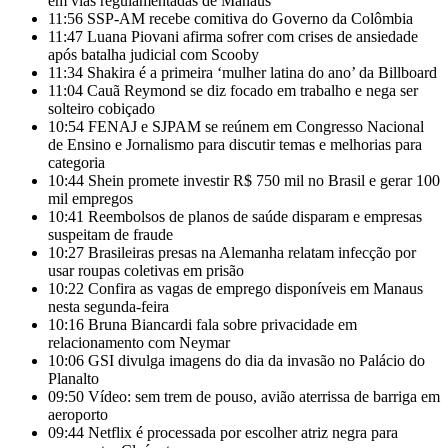
em vias regulamentadas de Manaus
11:56
SSP-AM recebe comitiva do Governo da Colômbia
11:47
Luana Piovani afirma sofrer com crises de ansiedade
após batalha judicial com Scooby
11:34
Shakira é a primeira ‘mulher latina do ano’ da Billboard
11:04
Cauã Reymond se diz focado em trabalho e nega ser
solteiro cobiçado
10:54
FENAJ e SJPAM se reúnem em Congresso Nacional
de Ensino e Jornalismo para discutir temas e melhorias para
categoria
10:44
Shein promete investir R$ 750 mil no Brasil e gerar 100
mil empregos
10:41
Reembolsos de planos de saúde disparam e empresas
suspeitam de fraude
10:27
Brasileiras presas na Alemanha relatam infecção por
usar roupas coletivas em prisão
10:22
Confira as vagas de emprego disponíveis em Manaus
nesta segunda-feira
10:16
Bruna Biancardi fala sobre privacidade em
relacionamento com Neymar
10:06
GSI divulga imagens do dia da invasão no Palácio do
Planalto
09:50
Vídeo: sem trem de pouso, avião aterrissa de barriga em
aeroporto
09:44
Netflix é processada por escolher atriz negra para