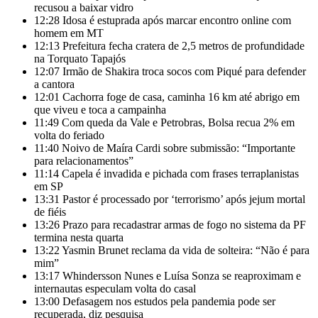
recusou a baixar vidro
12:28
Idosa é estuprada após marcar encontro online com
homem em MT
12:13
Prefeitura fecha cratera de 2,5 metros de profundidade
na Torquato Tapajós
12:07
Irmão de Shakira troca socos com Piqué para defender
a cantora
12:01
Cachorra foge de casa, caminha 16 km até abrigo em
que viveu e toca a campainha
11:49
Com queda da Vale e Petrobras, Bolsa recua 2% em
volta do feriado
11:40
Noivo de Maíra Cardi sobre submissão: “Importante
para relacionamentos”
11:14
Capela é invadida e pichada com frases terraplanistas
em SP
13:31
Pastor é processado por ‘terrorismo’ após jejum mortal
de fiéis
13:26
Prazo para recadastrar armas de fogo no sistema da PF
termina nesta quarta
13:22
Yasmin Brunet reclama da vida de solteira: “Não é para
mim”
13:17
Whindersson Nunes e Luísa Sonza se reaproximam e
internautas especulam volta do casal
13:00
Defasagem nos estudos pela pandemia pode ser
recuperada, diz pesquisa