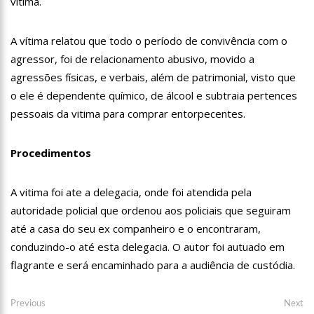
vitima.
13:06
Anna Carolina Jatobá pode ir para o regime aberto; veja
outros casos
A vítima relatou que todo o período de convivência com o
13:01
VÍDEO: Influenciadoras são investigadas por crime de
racismo contra crianças
agressor, foi de relacionamento abusivo, movido a
12:51
Modelo e jornalista falece após complicações durante
agressões físicas, e verbais, além de patrimonial, visto que
remoção de silicone industrial
o ele é dependente químico, de álcool e subtraia pertences
12:31
Suspeito de matar menina de 2 anos no AM é preso
pessoais da vitima para comprar entorpecentes.
12:17
Ataque em escola na Suécia deixa pelo menos três alunos
feridos
Procedimentos
12:06
Petrobras reduz preços de querosene de aviação
A vitima foi ate a delegacia, onde foi atendida pela
11:57
Mais Médicos tem cerca de 34 mil profissionais inscritos
autoridade policial que ordenou aos policiais que seguiram
até a casa do seu ex companheiro e o encontraram,
16:22
Jovens matam mulher para vender os seus olhos por cerca
de 450 reais
conduzindo-o até esta delegacia. O autor foi autuado em
16:18
Ator de ‘Mulheres Apaixonadas’ expõe mensagens sem
flagrante e será encaminhado para a audiência de custódia.
respostas de Bruna Marquezine
16:13
Macabro: tia confessa ter esp4ncado sobrinha de 2 anos até
Navegação
Previous
Ne
Previous
Next
a m0rte no Amazonas; veja vídeo