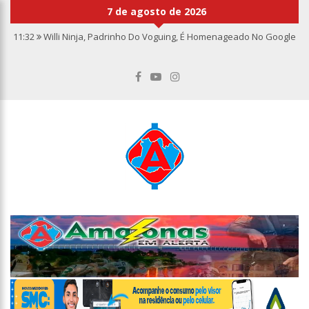
7 de agosto de 2026
11:32
Willi Ninja, Padrinho Do Voguing, É Homenageado No Google
11:13
Bolsa fecha no maior nível em sete meses após inflação
recuar
11:09
Dia Nacional da Imunização alerta para baixas coberturas
vacinais
11:02
Linhas telefônicas do CCC seguem inoperantes em razão de
falha complexa na Oi
10:50
Quarteto é preso por furto de transformador de poste em
Manaus
10:45
Dudu Camargo foi demitido do SBT após defecar no chão do
camarim
10:22
El Niño começa antes do esperado e climatologistas veem
chance de um “super El Niño”
13:09
Ipem-AM flagra irregularidades na pesagem de produtos e
notifica supermercado em Manaus
13:05
Mãe e padrasto são presos suspeitos de estupr4r criança de
cinco anos, em Parintins