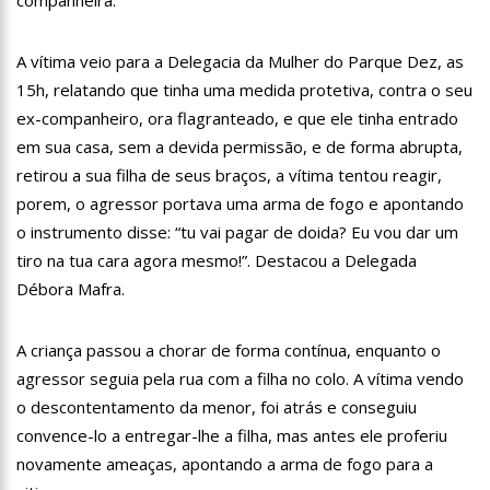
12:06
“Me sentia diminuído por ser conhecido como o gay do JN”,
diz Matheus Ribeiro
A vítima veio para a Delegacia da Mulher do Parque Dez, as
12:34
Negociação de paz fracassa no Sudão e rivais voltam a se
enfrentar
15h, relatando que tinha uma medida protetiva, contra o seu
12:24
Prefeitura de Manaus divulga resultado preliminar do
ex-companheiro, ora flagranteado, e que ele tinha entrado
Programa Bolsa Idiomas 2023
em sua casa, sem a devida permissão, e de forma abrupta,
12:21
VÍDEO: Homem confessa que m4tou companheira em
retirou a sua filha de seus braços, a vítima tentou reagir,
Manaus e diz que vítima era “ciumenta”
porem, o agressor portava uma arma de fogo e apontando
12:15
Produtor de Lana Del Rey será investigado por crime de
o instrumento disse: “tu vai pagar de doida? Eu vou dar um
xenofobia após xingar Brasil
tiro na tua cara agora mesmo!”. Destacou a Delegada
12:09
Noivado de Luan Santana terminou após cantor se
reaproximar da ex, Jade Magalhães
Débora Mafra.
12:01
Última Chamada: Convocação da lista de espera do Fies
encerra nesta sexta
A criança passou a chorar de forma contínua, enquanto o
11:53
Prefeitura de Manaus abre inscrições gratuitas para
agressor seguia pela rua com a filha no colo. A vítima vendo
treinamento sobre marketing digital
o descontentamento da menor, foi atrás e conseguiu
10:01
Junho violeta – Caimi realiza grande caminhada para
combater a violência contra o idoso
convence-lo a entregar-lhe a filha, mas antes ele proferiu
13:11
Sine Manaus oferta 284 vagas de emprego nesta quinta-
novamente ameaças, apontando a arma de fogo para a
feira, 1º/6