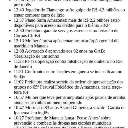
por robôs
12:43
Jogador do Flamengo sofre golpe de R$ 4,3 milhões ao
tentar comprar carro de luxo
12:37
Plano Safra Amazonas: mais de R$ 2,2 bilhões estão
disponíveis para acesso ao crédito para o biênio 23/24
12:30
Prefeitura garante serviços essenciais no feriadão de
Corpus Christi
12:13
Mulher é presa após tentar arrancar órgão genital do
marido em Manaus
12:08
Advogado é aprovado aos 92 anos na OAB:
‘Realização de um sonho’
11:33
PF faz operação contra falsificação de dinheiro no Rio
de Janeiro
11:21
Confrontos entre facções em guerra se intensificam no
Sudão
11:02
Prefeitura realiza sorteio da ordem de apresentação dos
grupos no 65º Festival Folclórico do Amazonas, nesta terça-
feira (6)
10:57
Mulher que teve perna amputada após picada de aranha
ainda sente cãibra no membro perdido
10:47
Morre aos 83 anos Astrud Gilberto, a voz de ‘Garota de
Ipanema’ em inglês
10:27
Prefeitura de Manaus lança ‘Pense Antes’ sobre
prevenção e combate às drogas nas escolas municipais