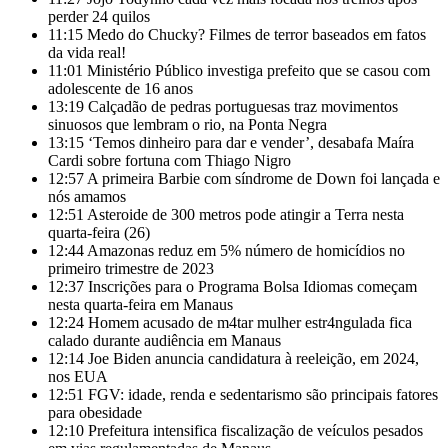
perder 24 quilos
11:15
Medo do Chucky? Filmes de terror baseados em fatos
da vida real!
11:01
Ministério Público investiga prefeito que se casou com
adolescente de 16 anos
13:19
Calçadão de pedras portuguesas traz movimentos
sinuosos que lembram o rio, na Ponta Negra
13:15
‘Temos dinheiro para dar e vender’, desabafa Maíra
Cardi sobre fortuna com Thiago Nigro
12:57
A primeira Barbie com síndrome de Down foi lançada e
nós amamos
12:51
Asteroide de 300 metros pode atingir a Terra nesta
quarta-feira (26)
12:44
Amazonas reduz em 5% número de homicídios no
primeiro trimestre de 2023
12:37
Inscrições para o Programa Bolsa Idiomas começam
nesta quarta-feira em Manaus
12:24
Homem acusado de m4tar mulher estr4ngulada fica
calado durante audiência em Manaus
12:14
Joe Biden anuncia candidatura à reeleição, em 2024,
nos EUA
12:51
FGV: idade, renda e sedentarismo são principais fatores
para obesidade
12:10
Prefeitura intensifica fiscalização de veículos pesados