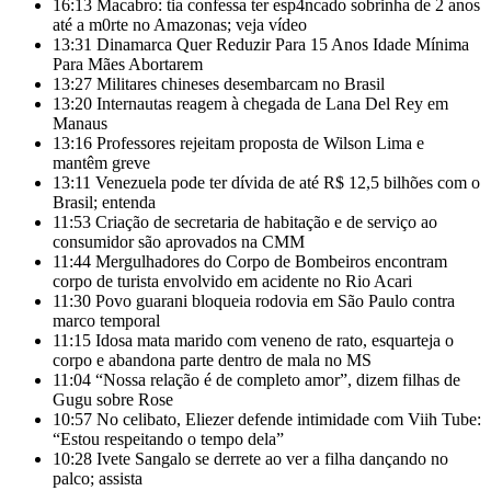
16:13
Macabro: tia confessa ter esp4ncado sobrinha de 2 anos
até a m0rte no Amazonas; veja vídeo
13:31
Dinamarca Quer Reduzir Para 15 Anos Idade Mínima
Para Mães Abortarem
13:27
Militares chineses desembarcam no Brasil
13:20
Internautas reagem à chegada de Lana Del Rey em
Manaus
13:16
Professores rejeitam proposta de Wilson Lima e
mantêm greve
13:11
Venezuela pode ter dívida de até R$ 12,5 bilhões com o
Brasil; entenda
11:53
Criação de secretaria de habitação e de serviço ao
consumidor são aprovados na CMM
11:44
Mergulhadores do Corpo de Bombeiros encontram
corpo de turista envolvido em acidente no Rio Acari
11:30
Povo guarani bloqueia rodovia em São Paulo contra
marco temporal
11:15
Idosa mata marido com veneno de rato, esquarteja o
corpo e abandona parte dentro de mala no MS
11:04
“Nossa relação é de completo amor”, dizem filhas de
Gugu sobre Rose
10:57
No celibato, Eliezer defende intimidade com Viih Tube:
“Estou respeitando o tempo dela”
10:28
Ivete Sangalo se derrete ao ver a filha dançando no
palco; assista