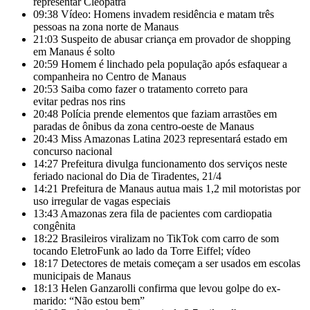
representar Cleópatra
09:38
Vídeo: Homens invadem residência e matam três
pessoas na zona norte de Manaus
21:03
Suspeito de abusar criança em provador de shopping
em Manaus é solto
20:59
Homem é linchado pela população após esfaquear a
companheira no Centro de Manaus
20:53
Saiba como fazer o tratamento correto para
evitar pedras nos rins
20:48
Polícia prende elementos que faziam arrastões em
paradas de ônibus da zona centro-oeste de Manaus
20:43
Miss Amazonas Latina 2023 representará estado em
concurso nacional
14:27
Prefeitura divulga funcionamento dos serviços neste
feriado nacional do Dia de Tiradentes, 21/4
14:21
Prefeitura de Manaus autua mais 1,2 mil motoristas por
uso irregular de vagas especiais
13:43
Amazonas zera fila de pacientes com cardiopatia
congênita
18:22
Brasileiros viralizam no TikTok com carro de som
tocando EletroFunk ao lado da Torre Eiffel; vídeo
18:17
Detectores de metais começam a ser usados em escolas
municipais de Manaus
18:13
Helen Ganzarolli confirma que levou golpe do ex-
marido: “Não estou bem”