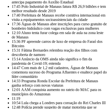
antecipa pagamento do Auxílio Estadual
17:45
Polo Industrial de Manaus fatura R$ 26,9 bilhões e tem
melhor resultado desde 2019
17:40
Prefeitura de Manaus recebe comitiva internacional em
visita a equipamentos socioassistenciais da cidade
17:36
Águas de Manaus abre inscrições para curso gratuito de
bombeiro hidráulico com vagas exclusivas para mulheres
12:10
Aluno tenta furar colega em sala de aula na zona leste
de Manaus
15:36
PF apreende carros de luxo de empresa do Faraó dos
Bitcoins
15:31
Fátima Bernardes relembra reação dos filhos com
descoberta de namoro
15:14
Anúncio da OMS ainda não significa o fim da
pandemia de Covid-19; entenda
14:47
Com mais de 1,2 mil cadastros, Águas de Manaus
comemora sucesso do Programa Afluentes e enaltece papel do
líder comunitário
14:33
Programa Ronda Escolar da Prefeitura de Manaus
ganha reforço com novas viaturas
12:01
AAM conquista aumento no rateio do MAC para os
municípios do Amazonas
11:19
10:54
Lula chega a Londres para coroação do Rei Charles III
12:48
Polícia prende suspeito de matar motorista que se