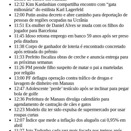
12:32
Kim Kardashian compartilha encontro com “gata
milionária” do estilista Karl Lagerfeld
12:00
Putin assina decreto e abre caminho para deportação de
pessoas de regiões ocupadas na Ucrânia
11:51
Ex-mulher de Daniel Alves se muda com os filhos do
jogador para Barcelona
11:45
Idoso retoma emprego em banco 59 anos após ser preso
pela ditadura
11:38
Corpo de ganhador de loteria é encontrado concretado
após retirada do prêmio
11:33
Prefeito fiscaliza obras de creche e anuncia entrega para
as próximas semanas
11:26
PM prende filho suspeito de matar o pai a marteladas
por religião
13:00
PF deflagra operação contra tráfico de drogas e
lavagem de dinheiro em Manaus
12:47
Adolescente ‘perde’ testículo após se inclinar para pegar
bola de golfe
12:36
Prefeitura de Manaus divulga calendário para
agendamento de castração de cães e gatos
12:23
Modelo diz ter sido expulsa de supermercado por usar
roupas curtas
12:07
Índice que mede a inflação dos aluguéis cai 0,95% em
abril
11:27
Jojo Todynho cada vez mais focada nos treinos após