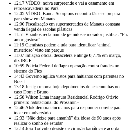
12:17
VÍDEO: noiva surpreende e vai a casamento em
retroescavadeira no Pará
12:05
VÍDEO: Banda Scorpions encontra fãs e se prepara
para show em Manaus
12:00
Fiscalização em supermercados de Manaus constata
venda ilegal de sacolas plásticas
11:51
Vizinhos reclamam de gemidos e morador justifica: “Fiz
amor gostoso”
11:15
Cientistas pedem ajuda para identificar ‘animal
misterioso’ visto em parque
11:07
Inflação oficial desacelera e atinge 0,71% em março,
diz IBGE
10:59
Polícia Federal deflagra operação contra fraudes no
sistema do Fies
14:43
Governo agiliza vistos para haitianos com parentes no
Brasil
13:18
Justiça retoma hoje depoimentos de testemunhas no
caso Dom e Bruno
12:58
Wilson Lima inaugura Residencial Rodrigo Otávio,
primeiro habitacional do Prosamin+
12:46
Alok demora cinco anos para responder convite para
tocar em aniversário
12:33
“Não deixe para amanhã” diz idosa de 90 anos após
realizar o sonho de estudar
12:14
Jojo Todynho desiste de cirurgia bariátrica e acorda