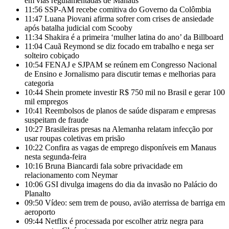
em vias regulamentadas de Manaus
11:56
SSP-AM recebe comitiva do Governo da Colômbia
11:47
Luana Piovani afirma sofrer com crises de ansiedade
após batalha judicial com Scooby
11:34
Shakira é a primeira ‘mulher latina do ano’ da Billboard
11:04
Cauã Reymond se diz focado em trabalho e nega ser
solteiro cobiçado
10:54
FENAJ e SJPAM se reúnem em Congresso Nacional
de Ensino e Jornalismo para discutir temas e melhorias para
categoria
10:44
Shein promete investir R$ 750 mil no Brasil e gerar 100
mil empregos
10:41
Reembolsos de planos de saúde disparam e empresas
suspeitam de fraude
10:27
Brasileiras presas na Alemanha relatam infecção por
usar roupas coletivas em prisão
10:22
Confira as vagas de emprego disponíveis em Manaus
nesta segunda-feira
10:16
Bruna Biancardi fala sobre privacidade em
relacionamento com Neymar
10:06
GSI divulga imagens do dia da invasão no Palácio do
Planalto
09:50
Vídeo: sem trem de pouso, avião aterrissa de barriga em
aeroporto
09:44
Netflix é processada por escolher atriz negra para