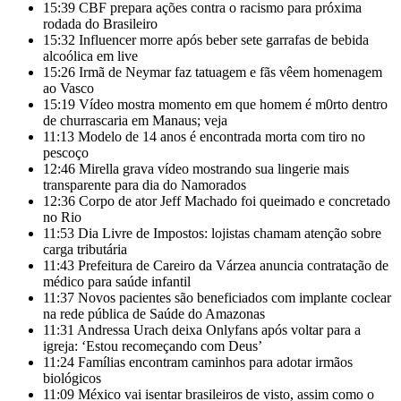
15:39
CBF prepara ações contra o racismo para próxima
rodada do Brasileiro
15:32
Influencer morre após beber sete garrafas de bebida
alcoólica em live
15:26
Irmã de Neymar faz tatuagem e fãs vêem homenagem
ao Vasco
15:19
Vídeo mostra momento em que homem é m0rto dentro
de churrascaria em Manaus; veja
11:13
Modelo de 14 anos é encontrada morta com tiro no
pescoço
12:46
Mirella grava vídeo mostrando sua lingerie mais
transparente para dia do Namorados
12:36
Corpo de ator Jeff Machado foi queimado e concretado
no Rio
11:53
Dia Livre de Impostos: lojistas chamam atenção sobre
carga tributária
11:43
Prefeitura de Careiro da Várzea anuncia contratação de
médico para saúde infantil
11:37
Novos pacientes são beneficiados com implante coclear
na rede pública de Saúde do Amazonas
11:31
Andressa Urach deixa Onlyfans após voltar para a
igreja: ‘Estou recomeçando com Deus’
11:24
Famílias encontram caminhos para adotar irmãos
biológicos
11:09
México vai isentar brasileiros de visto, assim como o