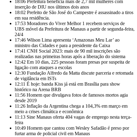
18:06
Prefeitura beneficia mais de 2,7 mil mulheres com
inserção de DIU nos últimos dois anos
18:02
Prefeito de São José do Campestre é assassinado a tiros
em sua residência.
17:53
Moradores do Viver Melhor 1 recebem serviços de
UBS móvel da Prefeitura de Manaus a partir de segunda-feira,
24/4
17:46
Wilson Lima apresenta ‘Amazonas Meu Lar’ ao
ministro das Cidades e para a presidente da Caixa
17:41
CNH Social 2023: mais de 90 mil inscrições são
realizadas nas primeiras horas após a liberação do sistema
12:42
Em 10 dias, 225 pessoas foram presas por suspeita de
ligação com ataques a escolas
12:30
Fundação Alfredo da Matta discute parceria e retomada
de vigilância em ISTs
12:11
É hoje: banda Kiss já está em Brasília para show
histórico na Arena BRB
11:56
Homem que divulgava fotos de famosos mortos agia
desde 2019
11:26
Inflação da Argentina chega a 104,3% em março em
meio a crises climática e econômica
11:13
Sine Manaus oferta 404 vagas de emprego nesta terça-
feira
10:49
Homem que cantou com Wesley Safadão é preso por
furtar arma de policial civil em Manaus