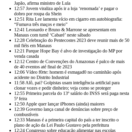
Japão, afirma ministro de Lula
12:57
Jovem viraliza após ir a loja ‘renomada’ e pagar o
dobro por roupa da Shein
12:51
Rita Lee lamenta vício em cigarro em autobiografia:
“Fumava três maços e meio”
12:41
Leonardo e Bruno & Marrone se apresentam em
Manaus com turnê ‘Cabaré’ neste sábado
12:28
Celebração do Pentecostes 2023 deve reunir mais de 50
mil fiéis em Manaus
12:21
Parque Hope Bay é alvo de investigação do MP por
venda casada
12:12
Centro de Convenções do Amazonas é palco de mais
de 40 eventos até final de 2023
12:06
Vídeo f0rte: homem é esmagad0 no caminhão após
acidente no Distrito Industrial
11:58
Alô, pai? Golpistas usam inteligência artificial para
clonar vozes e pedir dinheiro; veja como se proteger
12:55
Primeira parcela do 13º salário do INSS será paga nesta
5ª feira
12:50
Apple quer lançar iPhones (ainda) maiores
12:39
Governo lança canal de denúncias sobre preço de
combustíveis
12:33
Manaus é a primeira capital do país a ter inscrito o
plano de ação da Lei Paulo Gustavo pela prefeitura
12:24
Congresso sobre educação alimentar nas escolas