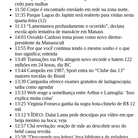
cedo para malhar
11:50
Corpo é encontrado enrolado em rede na zona norte.
11:35
Parque Lagoa do Japiim será reaberto para visitas nesta
quarta-feira (12)
11:13
“Lamentamos profundamente o ocorrido”, declara
escola após tentativa de mass4cre em Manaus
14:03
Osvaldo Cardoso toma posse como novo diretor-
presidente da Manauscult
13:55
Por que você continua tendo o mesmo sonho e o que
isso significa; entenda
13:49
Transações via Pix atingem novo recorde e batem 122
milhões em 24 horas, diz BC
13:44
Campeão em 1987, Sport entra no “Clube das 13”
maiores torcidas do Brasil
13:39
Campanha oferece exames gratuitos de laringoscopia;
saiba como agendar
13:33
Web reage a semelhança entre Arthur e Lamoglia: ‘Isso
explica muita coisa’
13:25
Virginia Fonseca ganha da sogra bota-chinelo de R$ 12
mil
13:12
VÍDEO: Dalai Lama pede desculpas por vídeo em que
beija menino na boca; veja
12:57
Chá revelação: reação de mãe ao descobrir sexo do
bebê causa revolta
15:58
“Descongele sua leitura’ leva biblioteca de geladeira