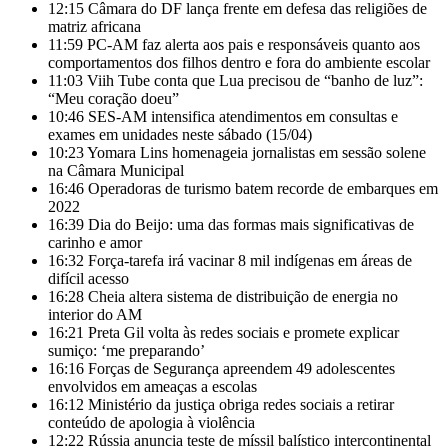
12:15
Câmara do DF lança frente em defesa das religiões de
matriz africana
11:59
PC-AM faz alerta aos pais e responsáveis quanto aos
comportamentos dos filhos dentro e fora do ambiente escolar
11:03
Viih Tube conta que Lua precisou de “banho de luz”:
“Meu coração doeu”
10:46
SES-AM intensifica atendimentos em consultas e
exames em unidades neste sábado (15/04)
10:23
Yomara Lins homenageia jornalistas em sessão solene
na Câmara Municipal
16:46
Operadoras de turismo batem recorde de embarques em
2022
16:39
Dia do Beijo: uma das formas mais significativas de
carinho e amor
16:32
Força-tarefa irá vacinar 8 mil indígenas em áreas de
difícil acesso
16:28
Cheia altera sistema de distribuição de energia no
interior do AM
16:21
Preta Gil volta às redes sociais e promete explicar
sumiço: ‘me preparando’
16:16
Forças de Segurança apreendem 49 adolescentes
envolvidos em ameaças a escolas
16:12
Ministério da justiça obriga redes sociais a retirar
conteúdo de apologia à violência
12:22
Rússia anuncia teste de míssil balístico intercontinental