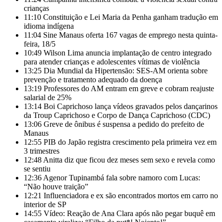
crianças
11:10
Constituição e Lei Maria da Penha ganham tradução em
idioma indígena
11:04
Sine Manaus oferta 167 vagas de emprego nesta quinta-
feira, 18/5
10:49
Wilson Lima anuncia implantação de centro integrado
para atender crianças e adolescentes vítimas de violência
13:25
Dia Mundial da Hipertensão: SES-AM orienta sobre
prevenção e tratamento adequado da doença
13:19
Professores do AM entram em greve e cobram reajuste
salarial de 25%
13:14
Boi Caprichoso lança vídeos gravados pelos dançarinos
da Troup Caprichoso e Corpo de Dança Caprichoso (CDC)
13:06
Greve de ônibus é suspensa a pedido do prefeito de
Manaus
12:55
PIB do Japão registra crescimento pela primeira vez em
3 trimestres
12:48
Anitta diz que ficou dez meses sem sexo e revela como
se sentiu
12:36
Agenor Tupinambá fala sobre namoro com Lucas:
“Não houve traição”
12:21
Influenciadora e ex são encontrados mortos em carro no
interior de SP
14:55
Vídeo: Reação de Ana Clara após não pegar buquê em