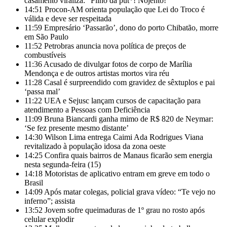
casamento viraliza: “Filho da put*! Nojento!”
14:51
Procon-AM orienta população que Lei do Troco é
válida e deve ser respeitada
11:59
Empresário ‘Passarão’, dono do porto Chibatão, morre
em São Paulo
11:52
Petrobras anuncia nova política de preços de
combustíveis
11:36
Acusado de divulgar fotos de corpo de Marília
Mendonça e de outros artistas mortos vira réu
11:28
Casal é surpreendido com gravidez de sêxtuplos e pai
‘passa mal’
11:22
UEA e Sejusc lançam cursos de capacitação para
atendimento a Pessoas com Deficiência
11:09
Bruna Biancardi ganha mimo de R$ 820 de Neymar:
‘Se fez presente mesmo distante’
14:30
Wilson Lima entrega Caimi Ada Rodrigues Viana
revitalizado à população idosa da zona oeste
14:25
Confira quais bairros de Manaus ficarão sem energia
nesta segunda-feira (15)
14:18
Motoristas de aplicativo entram em greve em todo o
Brasil
14:09
Após matar colegas, policial grava vídeo: “Te vejo no
inferno”; assista
13:52
Jovem sofre queimaduras de 1º grau no rosto após
celular explodir