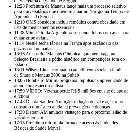
da Secretaria de Saúde de Sergipe
12:28
Prefeitura de Manaus lança mais um processo seletivo
para universitários que queiram atuar no ‘Programa Tempo de
Aprender’ da Semed
12:10
OMS considera incluir remédios contra obesidade em
lista de medicamentos essenciais
11:38
Ministério da Agricultura suspende feiras com aves para
evitar gripe aviária
11:14
Nestlé fecha fábrica na França após escândalo das
pizzas contaminadas
18:16
Atletas do ‘Manaus Olímpica’ garantem vaga na
Seleção Brasileira e pódio histórico em competições fora do
Estado
18:11
Wilson Lima acompanha atendimento social a famílias
da Sharp e Manaus 2000 na Suhab
18:06
Bombeiro Mirim: programa impulsiona aprendizado de
aluno com espectro autista
17:59
VÍDEO: Neymar perde R$ 5 milhões em site de aposta
e ‘chora
17:48
Dia da Saúde e Nutrição: redução do sal e açúcar no
consumo doméstico ajuda na prevenção de doenças
17:30
Detran-AM anuncia visitação para o próximo leilão de
veículos em abril
17:15
Prefeitura reformula forma de acesso às Unidades
Básicas de Saúde Móvel