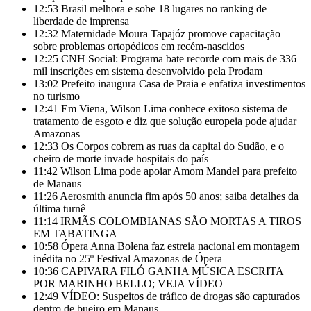
12:53
Brasil melhora e sobe 18 lugares no ranking de
liberdade de imprensa
12:32
Maternidade Moura Tapajóz promove capacitação
sobre problemas ortopédicos em recém-nascidos
12:25
CNH Social: Programa bate recorde com mais de 336
mil inscrições em sistema desenvolvido pela Prodam
13:02
Prefeito inaugura Casa de Praia e enfatiza investimentos
no turismo
12:41
Em Viena, Wilson Lima conhece exitoso sistema de
tratamento de esgoto e diz que solução europeia pode ajudar
Amazonas
12:33
Os Corpos cobrem as ruas da capital do Sudão, e o
cheiro de morte invade hospitais do país
11:42
Wilson Lima pode apoiar Amom Mandel para prefeito
de Manaus
11:26
Aerosmith anuncia fim após 50 anos; saiba detalhes da
última turnê
11:14
IRMÃS COLOMBIANAS SÃO MORTAS A TIROS
EM TABATINGA
10:58
Ópera Anna Bolena faz estreia nacional em montagem
inédita no 25º Festival Amazonas de Ópera
10:36
CAPIVARA FILÓ GANHA MÚSICA ESCRITA
POR MARINHO BELLO; VEJA VÍDEO
12:49
VÍDEO: Suspeitos de tráfico de drogas são capturados
dentro de bueiro em Manaus