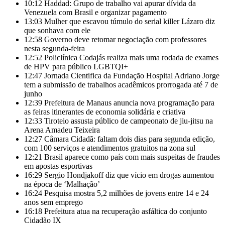
10:12
Haddad: Grupo de trabalho vai apurar dívida da
Venezuela com Brasil e organizar pagamento
13:03
Mulher que escavou túmulo do serial killer Lázaro diz
que sonhava com ele
12:58
Governo deve retomar negociação com professores
nesta segunda-feira
12:52
Policlínica Codajás realiza mais uma rodada de exames
de HPV para público LGBTQI+
12:47
Jornada Cientifica da Fundação Hospital Adriano Jorge
tem a submissão de trabalhos acadêmicos prorrogada até 7 de
junho
12:39
Prefeitura de Manaus anuncia nova programação para
as feiras itinerantes de economia solidária e criativa
12:33
Tiroteio assusta público de campeonato de jiu-jitsu na
Arena Amadeu Teixeira
12:27
Câmara Cidadã: faltam dois dias para segunda edição,
com 100 serviços e atendimentos gratuitos na zona sul
12:21
Brasil aparece como país com mais suspeitas de fraudes
em apostas esportivas
16:29
Sergio Hondjakoff diz que vício em drogas aumentou
na época de ‘Malhação’
16:24
Pesquisa mostra 5,2 milhões de jovens entre 14 e 24
anos sem emprego
16:18
Prefeitura atua na recuperação asfáltica do conjunto
Cidadão IX