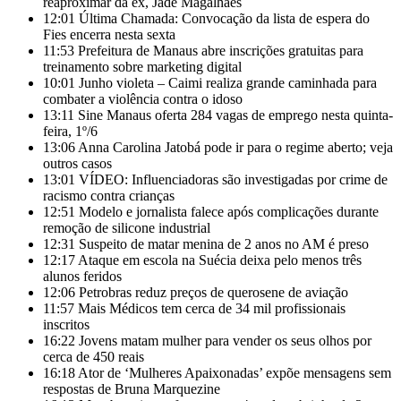
reaproximar da ex, Jade Magalhães
12:01
Última Chamada: Convocação da lista de espera do
Fies encerra nesta sexta
11:53
Prefeitura de Manaus abre inscrições gratuitas para
treinamento sobre marketing digital
10:01
Junho violeta – Caimi realiza grande caminhada para
combater a violência contra o idoso
13:11
Sine Manaus oferta 284 vagas de emprego nesta quinta-
feira, 1º/6
13:06
Anna Carolina Jatobá pode ir para o regime aberto; veja
outros casos
13:01
VÍDEO: Influenciadoras são investigadas por crime de
racismo contra crianças
12:51
Modelo e jornalista falece após complicações durante
remoção de silicone industrial
12:31
Suspeito de matar menina de 2 anos no AM é preso
12:17
Ataque em escola na Suécia deixa pelo menos três
alunos feridos
12:06
Petrobras reduz preços de querosene de aviação
11:57
Mais Médicos tem cerca de 34 mil profissionais
inscritos
16:22
Jovens matam mulher para vender os seus olhos por
cerca de 450 reais
16:18
Ator de ‘Mulheres Apaixonadas’ expõe mensagens sem
respostas de Bruna Marquezine