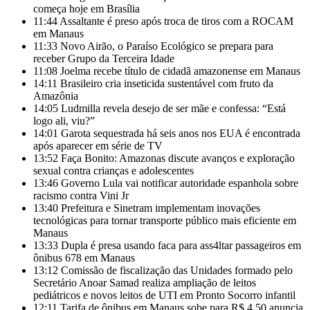
começa hoje em Brasília
11:44
Assaltante é preso após troca de tiros com a ROCAM
em Manaus
11:33
Novo Airão, o Paraíso Ecológico se prepara para
receber Grupo da Terceira Idade
11:08
Joelma recebe título de cidadã amazonense em Manaus
14:11
Brasileiro cria inseticida sustentável com fruto da
Amazônia
14:05
Ludmilla revela desejo de ser mãe e confessa: “Está
logo ali, viu?”
14:01
Garota sequestrada há seis anos nos EUA é encontrada
após aparecer em série de TV
13:52
Faça Bonito: Amazonas discute avanços e exploração
sexual contra crianças e adolescentes
13:46
Governo Lula vai notificar autoridade espanhola sobre
racismo contra Vini Jr
13:40
Prefeitura e Sinetram implementam inovações
tecnológicas para tornar transporte público mais eficiente em
Manaus
13:33
Dupla é presa usando faca para ass4ltar passageiros em
ônibus 678 em Manaus
13:12
Comissão de fiscalização das Unidades formado pelo
Secretário Anoar Samad realiza ampliação de leitos
pediátricos e novos leitos de UTI em Pronto Socorro infantil
12:11
Tarifa de ônibus em Manaus sobe para R$ 4,50 anuncia