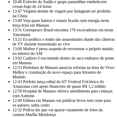
10:40
Exército do Sudão e grupo paramilitar estabelecem
cessar-fogo de 24 horas
13:47
Virginia desiste de viagem por Instagram ser proibido
na China
13:40
Veja quais bairros e ramais ficarão sem energia nesta
terça-feira em Manaus
13:31
Greenpeace Brasil encontra 176 escavadeiras em terras
Yanomami
13:21
Ex-político e irmão são assassinados diante das câmeras
de TV durante transmissão ao vivo
13:09
Mulher é presa suspeita de envenenar o próprio marido
no interior do AM
13:02
Cadáver é encontrado dentro de saco embaixo de ponte
em Manaus
12:53
Prefeitura de Manaus anuncia reforma na feira do Viver
Melhor e construção de novo espaço para feirantes do
Mutirão
12:43
Prefeito lança edital do 65º Festival Folclórico do
Amazonas com apoio financeiro de quase R$ 1,2 milhão
12:59
Hospital de Manaus oferece atendimento para crianças
com Autismo
12:49
Editora em Manaus vai publicar livros sem custo para
os autores; saiba como
12:32
Polícia diz que vai apurar vazamento de fotos da
cantora Marília Mendonça