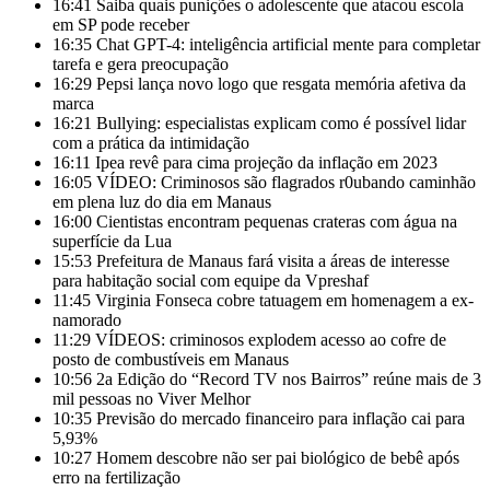
16:41
Saiba quais punições o adolescente que atacou escola
em SP pode receber
16:35
Chat GPT-4: inteligência artificial mente para completar
tarefa e gera preocupação
16:29
Pepsi lança novo logo que resgata memória afetiva da
marca
16:21
Bullying: especialistas explicam como é possível lidar
com a prática da intimidação
16:11
Ipea revê para cima projeção da inflação em 2023
16:05
VÍDEO: Criminosos são flagrados r0ubando caminhão
em plena luz do dia em Manaus
16:00
Cientistas encontram pequenas crateras com água na
superfície da Lua
15:53
Prefeitura de Manaus fará visita a áreas de interesse
para habitação social com equipe da Vpreshaf
11:45
Virginia Fonseca cobre tatuagem em homenagem a ex-
namorado
11:29
VÍDEOS: criminosos explodem acesso ao cofre de
posto de combustíveis em Manaus
10:56
2a Edição do “Record TV nos Bairros” reúne mais de 3
mil pessoas no Viver Melhor
10:35
Previsão do mercado financeiro para inflação cai para
5,93%
10:27
Homem descobre não ser pai biológico de bebê após
erro na fertilização