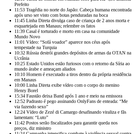
Prefeito
11:53
Tragédia no norte do Japão: Cabeça humana encontrada
após urso ser visto com botas penduradas na boca
11:45
Linha Direta divulga caso de criança de 2 anos morta e
esquartejada em Manaus; relembre os fatos
11:39
Casal é torturado e morto em casa na comunidade
Mundo Novo
11:01
Vídeo: “Sofá voador” aparece nos céus após
tempestade na Turquia
10:32
Rússia destrói grandes depósitos de armas da OTAN na
Ucrânia
10:25
Estado Unidos estão furiosos com o retorno da Síria ao
mundo árabe e ameaçam aliados
10:10
Homem é executado a tiros dentro da própria residência
em Manaus
10:00
Linha Direta exibe vídeo com o corpo do menino
Henry Borel
15:34
Faustão deixa Band após 1 ano e meio na emissora
12:52
Padrasto é pego assinando OnlyFans de enteada: “Me
via fazendo sexo”
12:24
Vídeo de Zezé di Camargo desafinando viraliza e fãs
lamentam: “Luto”
11:42
Postos serão fiscalizados para garantir queda nos
preços, diz ministro
11:24
Campanha intensifica combate à violência sexual contra