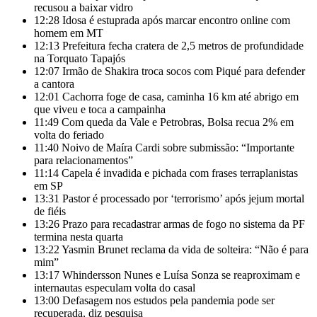
recusou a baixar vidro
12:28
Idosa é estuprada após marcar encontro online com
homem em MT
12:13
Prefeitura fecha cratera de 2,5 metros de profundidade
na Torquato Tapajós
12:07
Irmão de Shakira troca socos com Piqué para defender
a cantora
12:01
Cachorra foge de casa, caminha 16 km até abrigo em
que viveu e toca a campainha
11:49
Com queda da Vale e Petrobras, Bolsa recua 2% em
volta do feriado
11:40
Noivo de Maíra Cardi sobre submissão: “Importante
para relacionamentos”
11:14
Capela é invadida e pichada com frases terraplanistas
em SP
13:31
Pastor é processado por ‘terrorismo’ após jejum mortal
de fiéis
13:26
Prazo para recadastrar armas de fogo no sistema da PF
termina nesta quarta
13:22
Yasmin Brunet reclama da vida de solteira: “Não é para
mim”
13:17
Whindersson Nunes e Luísa Sonza se reaproximam e
internautas especulam volta do casal
13:00
Defasagem nos estudos pela pandemia pode ser
recuperada, diz pesquisa