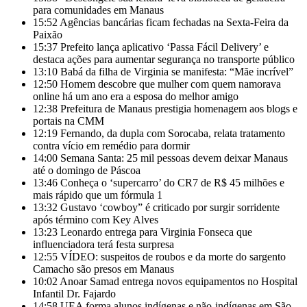
para comunidades em Manaus
15:52
Agências bancárias ficam fechadas na Sexta-Feira da
Paixão
15:37
Prefeito lança aplicativo ‘Passa Fácil Delivery’ e
destaca ações para aumentar segurança no transporte público
13:10
Babá da filha de Virginia se manifesta: “Mãe incrível”
12:50
Homem descobre que mulher com quem namorava
online há um ano era a esposa do melhor amigo
12:38
Prefeitura de Manaus prestigia homenagem aos blogs e
portais na CMM
12:19
Fernando, da dupla com Sorocaba, relata tratamento
contra vício em remédio para dormir
14:00
Semana Santa: 25 mil pessoas devem deixar Manaus
até o domingo de Páscoa
13:46
Conheça o ‘supercarro’ do CR7 de R$ 45 milhões e
mais rápido que um fórmula 1
13:32
Gustavo ‘cowboy” é criticado por surgir sorridente
após término com Key Alves
13:23
Leonardo entrega para Virginia Fonseca que
influenciadora terá festa surpresa
12:55
VÍDEO: suspeitos de roubos e da morte do sargento
Camacho são presos em Manaus
10:02
Anoar Samad entrega novos equipamentos no Hospital
Infantil Dr. Fajardo
14:58
UEA forma alunos indígenas e não-indígenas em São