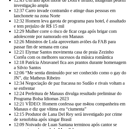
12:43
Um ano após morte de Dom e Bruno, indígenas pedem
investigação ampla
12:37
Carro invade contramão e atinge duas pessoas em
lanchonete na zona Norte
12:32
Homem leva garota de programa para hotel, é assaltado
e tem prejuízo de R$ 15 mil
12:29
Mulher corre o risco de ficar cega após brigar com
adolescente por namorado em Manaus
12:26
Ministros de Lula aproveitam aviões da FAB para
passar fim de semana em casa
12:21
Elymar Santos movimenta casa de praia Zezinho
Corrêa com os melhores sucessos da música romântica
12:18
Patrícia Abravanel fica aos prantos durante homenagem
a Silvio Santos
12:06
“Me sentia diminuído por ser conhecido como o gay do
JN”, diz Matheus Ribeiro
12:34
Negociação de paz fracassa no Sudão e rivais voltam a
se enfrentar
12:24
Prefeitura de Manaus divulga resultado preliminar do
Programa Bolsa Idiomas 2023
12:21
VÍDEO: Homem confessa que m4tou companheira em
Manaus e diz que vítima era “ciumenta”
12:15
Produtor de Lana Del Rey será investigado por crime
de xenofobia após xingar Brasil
12:09
Noivado de Luan Santana terminou após cantor se