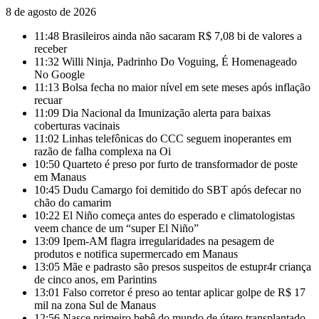
8 de agosto de 2026
11:48
Brasileiros ainda não sacaram R$ 7,08 bi de valores a
receber
11:32
Willi Ninja, Padrinho Do Voguing, É Homenageado
No Google
11:13
Bolsa fecha no maior nível em sete meses após inflação
recuar
11:09
Dia Nacional da Imunização alerta para baixas
coberturas vacinais
11:02
Linhas telefônicas do CCC seguem inoperantes em
razão de falha complexa na Oi
10:50
Quarteto é preso por furto de transformador de poste
em Manaus
10:45
Dudu Camargo foi demitido do SBT após defecar no
chão do camarim
10:22
El Niño começa antes do esperado e climatologistas
veem chance de um “super El Niño”
13:09
Ipem-AM flagra irregularidades na pesagem de
produtos e notifica supermercado em Manaus
13:05
Mãe e padrasto são presos suspeitos de estupr4r criança
de cinco anos, em Parintins
13:01
Falso corretor é preso ao tentar aplicar golpe de R$ 17
mil na zona Sul de Manaus
12:56
Nasce primeiro bebê do mundo de útero transplantado