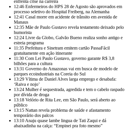
enfrenta crise na carreira
12:46
Enfermeiros do HPS 28 de Agosto são aprovados em
processo seletivo do Hospital Freiberg, na Alemanha
12:41
Casal morre em acidente de trânsito em avenida de
Manaus
12:35
Mãe de Paulo Gustavo revela testamento deixado pelo
humorista
12:24
Livre da Globo, Galvão Bueno realiza sonho antigo e
estreia programa
11:35
Prefeitura e Sinetram emitem cartão PassaFácil
gratuitamente em ação itinerante
11:30
Com Lei Paulo Gustavo, governo garante R$ 3,8
bilhões para a cultura
13:31
Governo do Amazonas vai em busca de modelo de
parques ecoindustriais na Coreia do Sul
13:29
Vítima de Daniel Alves larga emprego e desabafa:
‘Raiva e nojo’
13:24
Mulher é sequestrada, agredida e tem o cabelo raspado
por dívida de droga
13:18
Velório de Rita Lee, em São Paulo, será aberto ao
público
13:15
Nattan revela problema de saúde e afastamento
temporário dos palcos
13:10
Anaju quase lambe lingua de Tati Zaqui e dá
abaixadinha na calça: “Empinei pra foto mesmo”