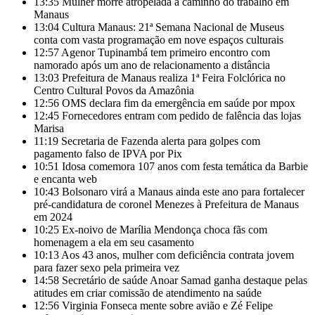
13:35
Mulher morre atropelada a caminho do trabalho em
Manaus
13:04
Cultura Manaus: 21ª Semana Nacional de Museus
conta com vasta programação em nove espaços culturais
12:57
Agenor Tupinambá tem primeiro encontro com
namorado após um ano de relacionamento a distância
13:03
Prefeitura de Manaus realiza 1ª Feira Folclórica no
Centro Cultural Povos da Amazônia
12:56
OMS declara fim da emergência em saúde por mpox
12:45
Fornecedores entram com pedido de falência das lojas
Marisa
11:19
Secretaria de Fazenda alerta para golpes com
pagamento falso de IPVA por Pix
10:51
Idosa comemora 107 anos com festa temática da Barbie
e encanta web
10:43
Bolsonaro virá a Manaus ainda este ano para fortalecer
pré-candidatura de coronel Menezes à Prefeitura de Manaus
em 2024
10:25
Ex-noivo de Marília Mendonça choca fãs com
homenagem a ela em seu casamento
10:13
Aos 43 anos, mulher com deficiência contrata jovem
para fazer sexo pela primeira vez
14:58
Secretário de saúde Anoar Samad ganha destaque pelas
atitudes em criar comissão de atendimento na saúde
12:56
Virginia Fonseca mente sobre avião e Zé Felipe