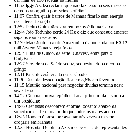
dar mais de 100 facadas na mulher
11:53
Iggy Azalea reclama que não faz s3xo há seis meses e
demonstra orgulho por ‘seios perfeitos’
11:07
Confira quais bairros de Manaus ficarão sem energia
nesta terça-feira (4)
12:52
Pedro Guimarães vira réu por assédio na Caixa
12:44
Jojo Todynho perde 24 Kg e diz que consegue amarrar
sapatos e subir escadas
12:39
Mansão de luxo de Amazonino é anunciada por R$ 12
milhões em Manaus; veja fotos
12:34
Filha de Quico, da série ‘Chaves’, entra para o
OnlyFans
12:27
Servidora da Saúde seduz, sequestra, dopa e rouba
gringo
12:11
Papa deverá ter alta neste sábado
11:30
Taxa de desocupação fica em 8,6% em fevereiro
11:15
Mutirão nacional para negociar dívidas termina nesta
sexta-feira
14:52
Câmara aprova repúdio a Lula, primeiro da história a
um presidente
14:46
Cientistas descobrem enorme ‘oceano’ abaixo da
superfície da Terra maior do que todos os mares acima
12:43
Homem é preso por assaltar três vezes a mesmo
drogaria em Manaus
12:35
Hospital Delphina Aziz recebe visita de representantes