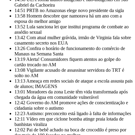
Gabriel da Cachoeira
14:51
PRTB no Amazonas elege novo presidente da sigla
13:58
Homem descobre que namorava há um ano com a
esposa do melhor amigo
13:52
Lula sanciona lei que institui programa de combate ao
assédio sexual
13:42
Com atual mulher grávida, irmão de Virginia fala sobre
casamento secreto nos EUA
13:26
Confira o horário de funcionamento do comércio de
Manaus na Semana Santa
13:19
Alerta! Consumidores fiquem atentos ao golpe do
cartão trocado no AM
13:08
Vigilante acusado de assassinar servidora do TRT é
solto no AM
13:13
Ameaça em redes sociais de ataque a escola assusta pais
de alunos; IMAGENS
13:01
Moradores da zona Leste têm vida transformada após
chegada da água em comunidade vulnerável
12:42
Governo do AM promove ações de conscientização e
cidadania sobre o autismo
12:23
Autismo: preconceito está ligado à falta de informações
12:11
Vídeo em que ciclone bomba atinge praia lotada de
banhistas viraliza
12:02
Pai de bebê achado na boca de crocodilo é preso por