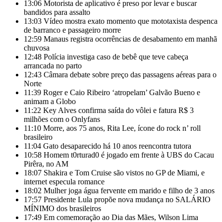
13:06
Motorista de aplicativo é preso por levar e buscar
bandidos para assalto
13:03
Vídeo mostra exato momento que mototaxista despenca
de barranco e passageiro morre
12:59
Manaus registra ocorrências de desabamento em manhã
chuvosa
12:48
Polícia investiga caso de bebê que teve cabeça
arrancada no parto
12:43
Câmara debate sobre preço das passagens aéreas para o
Norte
11:39
Roger e Caio Ribeiro ‘atropelam’ Galvão Bueno e
animam a Globo
11:22
Key Alves confirma saída do vôlei e fatura R$ 3
milhões com o Onlyfans
11:10
Morre, aos 75 anos, Rita Lee, ícone do rock n’ roll
brasileiro
11:04
Gato desaparecido há 10 anos reencontra tutora
10:58
Homem t0rturad0 é jogado em frente à UBS do Cacau
Pirêra, no AM
18:07
Shakira e Tom Cruise são vistos no GP de Miami, e
internet especula romance
18:02
Mulher joga água fervente em marido e filho de 3 anos
17:57
Presidente Lula propõe nova mudança no SALÁRIO
MÍNIMO dos brasileiros
17:49
Em comemoração ao Dia das Mães, Wilson Lima