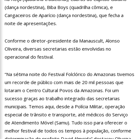
13:06
Anna Carolina Jatobá pode ir para o regime aberto; veja
(dança nordestina), Biba Boys (quadrilha cômica), e
outros casos
Cangaceiros de Aparício (dança nordestina), que fecha a
13:01
VÍDEO: Influenciadoras são investigadas por crime de
noite de apresentações.
racismo contra crianças
12:51
Modelo e jornalista falece após complicações durante
remoção de silicone industrial
Conforme o diretor-presidente da Manauscult, Alonso
12:31
Suspeito de matar menina de 2 anos no AM é preso
Oliveira, diversas secretarias estão envolvidas no
operacional do festival.
12:17
Ataque em escola na Suécia deixa pelo menos três alunos
feridos
“Na sétima noite do Festival Folclórico do Amazonas tivemos
12:06
Petrobras reduz preços de querosene de aviação
um recorde de público com mais de 20 mil pessoas que
11:57
Mais Médicos tem cerca de 34 mil profissionais inscritos
lotaram o Centro Cultural Povos da Amazonas. Foi um
sucesso graças ao trabalho integrado das secretarias
16:22
Jovens matam mulher para vender os seus olhos por cerca
municipais. Temos aqui, desde a Polícia Militar, operação
de 450 reais
especial de trânsito e transporte, até médicos do Serviço
16:18
Ator de ‘Mulheres Apaixonadas’ expõe mensagens sem
de Atendimento Móvel (Samu). Tudo isso para oferecer o
respostas de Bruna Marquezine
melhor festival de todos os tempos à população, conforme
16:13
Macabro: tia confessa ter esp4ncado sobrinha de 2 anos até
a m0rte no Amazonas; veja vídeo
determinação do prefeito David Almeida” destacou Oliveira.