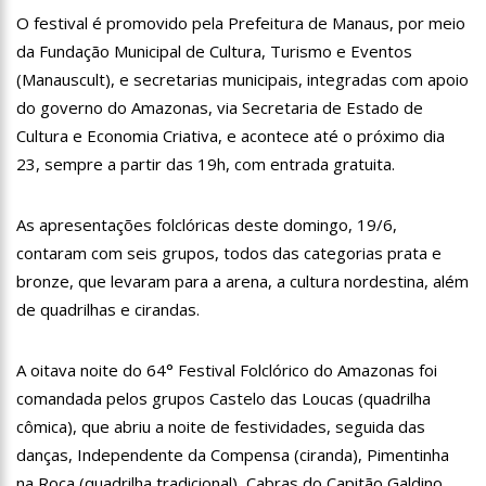
12:06
“Me sentia diminuído por ser conhecido como o gay do JN”,
O festival é promovido pela Prefeitura de Manaus, por meio
diz Matheus Ribeiro
da Fundação Municipal de Cultura, Turismo e Eventos
12:34
Negociação de paz fracassa no Sudão e rivais voltam a se
(Manauscult), e secretarias municipais, integradas com apoio
enfrentar
do governo do Amazonas, via Secretaria de Estado de
12:24
Prefeitura de Manaus divulga resultado preliminar do
Programa Bolsa Idiomas 2023
Cultura e Economia Criativa, e acontece até o próximo dia
12:21
VÍDEO: Homem confessa que m4tou companheira em
23, sempre a partir das 19h, com entrada gratuita.
Manaus e diz que vítima era “ciumenta”
12:15
Produtor de Lana Del Rey será investigado por crime de
As apresentações folclóricas deste domingo, 19/6,
xenofobia após xingar Brasil
contaram com seis grupos, todos das categorias prata e
12:09
Noivado de Luan Santana terminou após cantor se
reaproximar da ex, Jade Magalhães
bronze, que levaram para a arena, a cultura nordestina, além
de quadrilhas e cirandas.
12:01
Última Chamada: Convocação da lista de espera do Fies
encerra nesta sexta
11:53
Prefeitura de Manaus abre inscrições gratuitas para
A oitava noite do 64° Festival Folclórico do Amazonas foi
treinamento sobre marketing digital
comandada pelos grupos Castelo das Loucas (quadrilha
10:01
Junho violeta – Caimi realiza grande caminhada para
cômica), que abriu a noite de festividades, seguida das
combater a violência contra o idoso
danças, Independente da Compensa (ciranda), Pimentinha
13:11
Sine Manaus oferta 284 vagas de emprego nesta quinta-
feira, 1º/6
na Roça (quadrilha tradicional), Cabras do Capitão Galdino