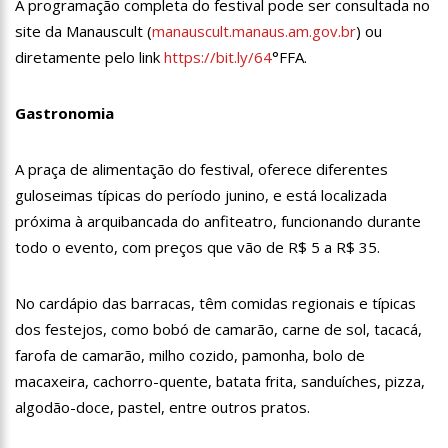
A programação completa do festival pode ser consultada no
10:57
No celibato, Eliezer defende intimidade com Viih Tube: “Estou
site da Manauscult (
manauscult.manaus.am.gov.br
) ou
respeitando o tempo dela”
diretamente pelo link
https://bit.ly/64
°FFA.
10:28
Ivete Sangalo se derrete ao ver a filha dançando no palco;
assista
10:12
Haddad: Grupo de trabalho vai apurar dívida da Venezuela
Gastronomia
com Brasil e organizar pagamento
13:03
Mulher que escavou túmulo do serial killer Lázaro diz que
A praça de alimentação do festival, oferece diferentes
sonhava com ele
guloseimas típicas do período junino, e está localizada
12:58
Governo deve retomar negociação com professores nesta
segunda-feira
próxima à arquibancada do anfiteatro, funcionando durante
12:52
Policlínica Codajás realiza mais uma rodada de exames de
todo o evento, com preços que vão de R$ 5 a R$ 35.
HPV para público LGBTQI+
12:47
Jornada Cientifica da Fundação Hospital Adriano Jorge tem a
No cardápio das barracas, têm comidas regionais e típicas
submissão de trabalhos acadêmicos prorrogada até 7 de junho
dos festejos, como bobó de camarão, carne de sol, tacacá,
12:39
Prefeitura de Manaus anuncia nova programação para as
feiras itinerantes de economia solidária e criativa
farofa de camarão, milho cozido, pamonha, bolo de
macaxeira, cachorro-quente, batata frita, sanduíches, pizza,
12:33
Tiroteio assusta público de campeonato de jiu-jitsu na Arena
Amadeu Teixeira
algodão-doce, pastel, entre outros pratos.
12:27
Câmara Cidadã: faltam dois dias para segunda edição, com
100 serviços e atendimentos gratuitos na zona sul