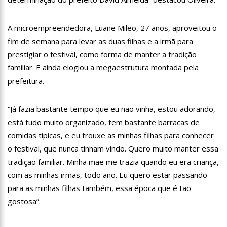
13:31
Dinamarca Quer Reduzir Para 15 Anos Idade Mínima Para
Mães Abortarem
A microempreendedora, Luane Mileo, 27 anos, aproveitou o
13:27
Militares chineses desembarcam no Brasil
fim de semana para levar as duas filhas e a irmã para
prestigiar o festival, como forma de manter a tradição
13:20
Internautas reagem à chegada de Lana Del Rey em Manaus
familiar. E ainda elogiou a megaestrutura montada pela
13:16
Professores rejeitam proposta de Wilson Lima e mantêm
prefeitura.
greve
13:11
Venezuela pode ter dívida de até R$ 12,5 bilhões com o
“Já fazia bastante tempo que eu não vinha, estou adorando,
Brasil; entenda
está tudo muito organizado, tem bastante barracas de
11:53
Criação de secretaria de habitação e de serviço ao
consumidor são aprovados na CMM
comidas típicas, e eu trouxe as minhas filhas para conhecer
11:44
Mergulhadores do Corpo de Bombeiros encontram corpo de
o festival, que nunca tinham vindo. Quero muito manter essa
turista envolvido em acidente no Rio Acari
tradição familiar. Minha mãe me trazia quando eu era criança,
11:30
Povo guarani bloqueia rodovia em São Paulo contra marco
com as minhas irmãs, todo ano. Eu quero estar passando
temporal
para as minhas filhas também, essa época que é tão
11:15
Idosa mata marido com veneno de rato, esquarteja o corpo e
gostosa”.
abandona parte dentro de mala no MS
11:04
“Nossa relação é de completo amor”, dizem filhas de Gugu
sobre Rose