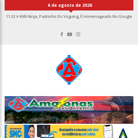
6 de agosto de 2026
11:32
Willi Ninja, Padrinho Do Voguing, É Homenageado No Google
11:13
Bolsa fecha no maior nível em sete meses após inflação
recuar
11:09
Dia Nacional da Imunização alerta para baixas coberturas
vacinais
11:02
Linhas telefônicas do CCC seguem inoperantes em razão de
falha complexa na Oi
10:50
Quarteto é preso por furto de transformador de poste em
Manaus
10:45
Dudu Camargo foi demitido do SBT após defecar no chão do
camarim
10:22
El Niño começa antes do esperado e climatologistas veem
chance de um “super El Niño”
13:09
Ipem-AM flagra irregularidades na pesagem de produtos e
notifica supermercado em Manaus
13:05
Mãe e padrasto são presos suspeitos de estupr4r criança de
cinco anos, em Parintins