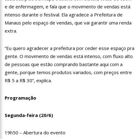
e de enfermagem, e fala que o movimento de vendas está
12:36
Corpo de ator Jeff Machado foi queimado e concretado no
Rio
intenso durante o festival. Ela agradece a Prefeitura de
11:53
Dia Livre de Impostos: lojistas chamam atenção sobre carga
Manaus pelo espaço de vendas, que vai garantir uma renda
tributária
extra.
11:43
Prefeitura de Careiro da Várzea anuncia contratação de
médico para saúde infantil
“Eu quero agradecer a prefeitura por ceder esse espaço pra
11:37
Novos pacientes são beneficiados com implante coclear na
rede pública de Saúde do Amazonas
gente. O movimento de vendas está intenso, com fluxo alto
11:31
Andressa Urach deixa Onlyfans após voltar para a igreja:
de pessoas que estão comprando bastante aqui com a
‘Estou recomeçando com Deus’
gente, porque temos produtos variados, com preços entre
11:24
Famílias encontram caminhos para adotar irmãos biológicos
R$ 5 a R$ 30”, explica.
11:09
México vai isentar brasileiros de visto, assim como o Japão,
afirma ministro de Lula
Programação
12:57
Jovem viraliza após ir a loja ‘renomada’ e pagar o dobro por
roupa da Shein
Segunda-feira (20/6)
12:51
Rita Lee lamenta vício em cigarro em autobiografia: “Fumava
três maços e meio”
19h50 – Abertura do evento
12:41
Leonardo e Bruno & Marrone se apresentam em Manaus
com turnê ‘Cabaré’ neste sábado