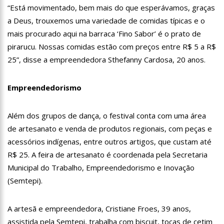
“Está movimentado, bem mais do que esperávamos, graças
12:21
Brasil aparece como país com mais suspeitas de fraudes em
a Deus, trouxemos uma variedade de comidas típicas e o
apostas esportivas
mais procurado aqui na barraca ‘Fino Sabor’ é o prato de
16:29
Sergio Hondjakoff diz que vício em drogas aumentou na
época de ‘Malhação’
pirarucu. Nossas comidas estão com preços entre R$ 5 a R$
16:24
Pesquisa mostra 5,2 milhões de jovens entre 14 e 24 anos
25”, disse a empreendedora Sthefanny Cardosa, 20 anos.
sem emprego
16:18
Prefeitura atua na recuperação asfáltica do conjunto
Empreendedorismo
Cidadão IX
15:39
CBF prepara ações contra o racismo para próxima rodada do
Brasileiro
Além dos grupos de dança, o festival conta com uma área
15:32
Influencer morre após beber sete garrafas de bebida
de artesanato e venda de produtos regionais, com peças e
alcoólica em live
acessórios indígenas, entre outros artigos, que custam até
15:26
Irmã de Neymar faz tatuagem e fãs vêem homenagem ao
R$ 25. A feira de artesanato é coordenada pela Secretaria
Vasco
Municipal do Trabalho, Empreendedorismo e Inovação
15:19
Vídeo mostra momento em que homem é m0rto dentro de
churrascaria em Manaus; veja
(Semtepi).
11:13
Modelo de 14 anos é encontrada morta com tiro no pescoço
A artesã e empreendedora, Cristiane Froes, 39 anos,
12:46
Mirella grava vídeo mostrando sua lingerie mais
assistida pela Semtepi, trabalha com biscuit, tocas de cetim
transparente para dia do Namorados