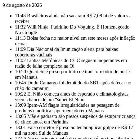
9 de agosto de 2026
11:48
Brasileiros ainda não sacaram R$ 7,08 bi de valores a
receber
11:32
Willi Ninja, Padrinho Do Voguing, É Homenageado
No Google
11:13
Bolsa fecha no maior nível em sete meses após inflação
recuar
11:09
Dia Nacional da Imunização alerta para baixas
coberturas vacinais
11:02
Linhas telefônicas do CCC seguem inoperantes em
razão de falha complexa na Oi
10:50
Quarteto é preso por furto de transformador de poste
em Manaus
10:45
Dudu Camargo foi demitido do SBT após defecar no
chão do camarim
10:22
El Niño começa antes do esperado e climatologistas
veem chance de um “super El Niño”
13:09
Ipem-AM flagra irregularidades na pesagem de
produtos e notifica supermercado em Manaus
13:05
Mãe e padrasto são presos suspeitos de estupr4r criança
de cinco anos, em Parintins
13:01
Falso corretor é preso ao tentar aplicar golpe de R$ 17
mil na zona Sul de Manaus
12:56
Nasce primeiro bebê do mundo de útero transplantado