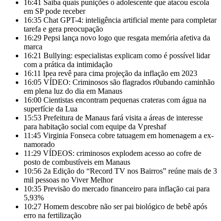
16:41
Saiba quais punições o adolescente que atacou escola
em SP pode receber
16:35
Chat GPT-4: inteligência artificial mente para completar
tarefa e gera preocupação
16:29
Pepsi lança novo logo que resgata memória afetiva da
marca
16:21
Bullying: especialistas explicam como é possível lidar
com a prática da intimidação
16:11
Ipea revê para cima projeção da inflação em 2023
16:05
VÍDEO: Criminosos são flagrados r0ubando caminhão
em plena luz do dia em Manaus
16:00
Cientistas encontram pequenas crateras com água na
superfície da Lua
15:53
Prefeitura de Manaus fará visita a áreas de interesse
para habitação social com equipe da Vpreshaf
11:45
Virginia Fonseca cobre tatuagem em homenagem a ex-
namorado
11:29
VÍDEOS: criminosos explodem acesso ao cofre de
posto de combustíveis em Manaus
10:56
2a Edição do “Record TV nos Bairros” reúne mais de 3
mil pessoas no Viver Melhor
10:35
Previsão do mercado financeiro para inflação cai para
5,93%
10:27
Homem descobre não ser pai biológico de bebê após
erro na fertilização