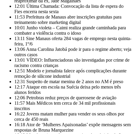
reaproximar da ex, Jade Magalhães
12:01
Última Chamada: Convocação da lista de espera do
Fies encerra nesta sexta
11:53
Prefeitura de Manaus abre inscrições gratuitas para
treinamento sobre marketing digital
10:01
Junho violeta – Caimi realiza grande caminhada para
combater a violência contra o idoso
13:11
Sine Manaus oferta 284 vagas de emprego nesta quinta-
feira, 1º/6
13:06
Anna Carolina Jatobá pode ir para o regime aberto; veja
outros casos
13:01
VÍDEO: Influenciadoras são investigadas por crime de
racismo contra crianças
12:51
Modelo e jornalista falece após complicações durante
remoção de silicone industrial
12:31
Suspeito de matar menina de 2 anos no AM é preso
12:17
Ataque em escola na Suécia deixa pelo menos três
alunos feridos
12:06
Petrobras reduz preços de querosene de aviação
11:57
Mais Médicos tem cerca de 34 mil profissionais
inscritos
16:22
Jovens matam mulher para vender os seus olhos por
cerca de 450 reais
16:18
Ator de ‘Mulheres Apaixonadas’ expõe mensagens sem
respostas de Bruna Marquezine