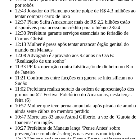
por robôs
12:43
Jogador do Flamengo sofre golpe de R$ 4,3 milhões ao
tentar comprar carro de luxo
12:37
Plano Safra Amazonas: mais de R$ 2,2 bilhões estão
disponíveis para acesso ao crédito para o biênio 23/24
12:30
Prefeitura garante serviços essenciais no feriadão de
Corpus Christi
12:13
Mulher é presa após tentar arrancar órgão genital do
marido em Manaus
12:08
Advogado é aprovado aos 92 anos na OAB:
‘Realização de um sonho’
11:33
PF faz operação contra falsificação de dinheiro no Rio
de Janeiro
11:21
Confrontos entre facções em guerra se intensificam no
Sudão
11:02
Prefeitura realiza sorteio da ordem de apresentação dos
grupos no 65º Festival Folclórico do Amazonas, nesta terça-
feira (6)
10:57
Mulher que teve perna amputada após picada de aranha
ainda sente cãibra no membro perdido
10:47
Morre aos 83 anos Astrud Gilberto, a voz de ‘Garota de
Ipanema’ em inglês
10:27
Prefeitura de Manaus lança ‘Pense Antes’ sobre
prevenção e combate às drogas nas escolas municipais