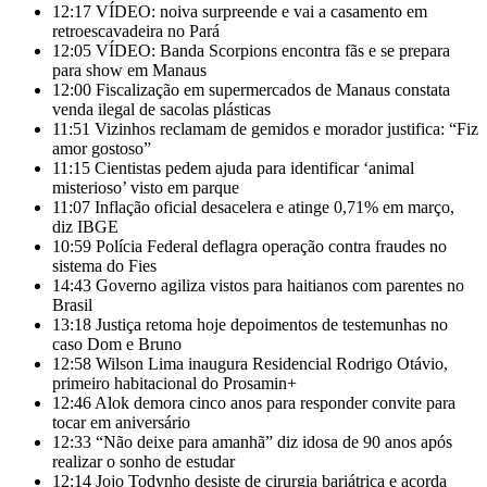
12:17
VÍDEO: noiva surpreende e vai a casamento em
retroescavadeira no Pará
12:05
VÍDEO: Banda Scorpions encontra fãs e se prepara
para show em Manaus
12:00
Fiscalização em supermercados de Manaus constata
venda ilegal de sacolas plásticas
11:51
Vizinhos reclamam de gemidos e morador justifica: “Fiz
amor gostoso”
11:15
Cientistas pedem ajuda para identificar ‘animal
misterioso’ visto em parque
11:07
Inflação oficial desacelera e atinge 0,71% em março,
diz IBGE
10:59
Polícia Federal deflagra operação contra fraudes no
sistema do Fies
14:43
Governo agiliza vistos para haitianos com parentes no
Brasil
13:18
Justiça retoma hoje depoimentos de testemunhas no
caso Dom e Bruno
12:58
Wilson Lima inaugura Residencial Rodrigo Otávio,
primeiro habitacional do Prosamin+
12:46
Alok demora cinco anos para responder convite para
tocar em aniversário
12:33
“Não deixe para amanhã” diz idosa de 90 anos após
realizar o sonho de estudar
12:14
Jojo Todynho desiste de cirurgia bariátrica e acorda