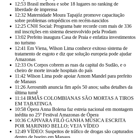
12:53
Brasil melhora e sobe 18 lugares no ranking de
liberdade de imprensa
12:32
Maternidade Moura Tapajóz promove capacitação
sobre problemas ortopédicos em recém-nascidos
12:25
CNH Social: Programa bate recorde com mais de 336
mil inscrições em sistema desenvolvido pela Prodam
13:02
Prefeito inaugura Casa de Praia e enfatiza investimentos
no turismo
12:41
Em Viena, Wilson Lima conhece exitoso sistema de
tratamento de esgoto e diz que solução europeia pode ajudar
Amazonas
12:33
Os Corpos cobrem as ruas da capital do Sudão, e o
cheiro de morte invade hospitais do país
11:42
Wilson Lima pode apoiar Amom Mandel para prefeito
de Manaus
11:26
Aerosmith anuncia fim após 50 anos; saiba detalhes da
última turnê
11:14
IRMÃS COLOMBIANAS SÃO MORTAS A TIROS
EM TABATINGA
10:58
Ópera Anna Bolena faz estreia nacional em montagem
inédita no 25º Festival Amazonas de Ópera
10:36
CAPIVARA FILÓ GANHA MÚSICA ESCRITA
POR MARINHO BELLO; VEJA VÍDEO
12:49
VÍDEO: Suspeitos de tráfico de drogas são capturados
dentro de bueiro em Manaus