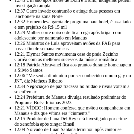
12:43
Um ano após morte de Dom e Bruno, indígenas pedem
investigação ampla
12:37
Carro invade contramão e atinge duas pessoas em
lanchonete na zona Norte
12:32
Homem leva garota de programa para hotel, é assaltado
e tem prejuízo de R$ 15 mil
12:29
Mulher corre o risco de ficar cega após brigar com
adolescente por namorado em Manaus
12:26
Ministros de Lula aproveitam aviões da FAB para
passar fim de semana em casa
12:21
Elymar Santos movimenta casa de praia Zezinho
Corrêa com os melhores sucessos da música romântica
12:18
Patrícia Abravanel fica aos prantos durante homenagem
a Silvio Santos
12:06
“Me sentia diminuído por ser conhecido como o gay do
JN”, diz Matheus Ribeiro
12:34
Negociação de paz fracassa no Sudão e rivais voltam a
se enfrentar
12:24
Prefeitura de Manaus divulga resultado preliminar do
Programa Bolsa Idiomas 2023
12:21
VÍDEO: Homem confessa que m4tou companheira em
Manaus e diz que vítima era “ciumenta”
12:15
Produtor de Lana Del Rey será investigado por crime
de xenofobia após xingar Brasil
12:09
Noivado de Luan Santana terminou após cantor se