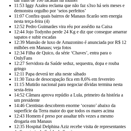
dar mais de 100 facadas na mulher
11:53
Iggy Azalea reclama que não faz s3xo há seis meses e
demonstra orgulho por ‘seios perfeitos’
11:07
Confira quais bairros de Manaus ficarão sem energia
nesta terça-feira (4)
12:52
Pedro Guimarães vira réu por assédio na Caixa
12:44
Jojo Todynho perde 24 Kg e diz que consegue amarrar
sapatos e subir escadas
12:39
Mansão de luxo de Amazonino é anunciada por R$ 12
milhões em Manaus; veja fotos
12:34
Filha de Quico, da série ‘Chaves’, entra para o
OnlyFans
12:27
Servidora da Saúde seduz, sequestra, dopa e rouba
gringo
12:11
Papa deverá ter alta neste sábado
11:30
Taxa de desocupação fica em 8,6% em fevereiro
11:15
Mutirão nacional para negociar dívidas termina nesta
sexta-feira
14:52
Câmara aprova repúdio a Lula, primeiro da história a
um presidente
14:46
Cientistas descobrem enorme ‘oceano’ abaixo da
superfície da Terra maior do que todos os mares acima
12:43
Homem é preso por assaltar três vezes a mesmo
drogaria em Manaus
12:35
Hospital Delphina Aziz recebe visita de representantes