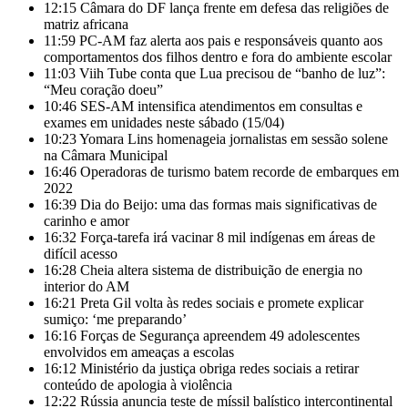
12:15
Câmara do DF lança frente em defesa das religiões de
matriz africana
11:59
PC-AM faz alerta aos pais e responsáveis quanto aos
comportamentos dos filhos dentro e fora do ambiente escolar
11:03
Viih Tube conta que Lua precisou de “banho de luz”:
“Meu coração doeu”
10:46
SES-AM intensifica atendimentos em consultas e
exames em unidades neste sábado (15/04)
10:23
Yomara Lins homenageia jornalistas em sessão solene
na Câmara Municipal
16:46
Operadoras de turismo batem recorde de embarques em
2022
16:39
Dia do Beijo: uma das formas mais significativas de
carinho e amor
16:32
Força-tarefa irá vacinar 8 mil indígenas em áreas de
difícil acesso
16:28
Cheia altera sistema de distribuição de energia no
interior do AM
16:21
Preta Gil volta às redes sociais e promete explicar
sumiço: ‘me preparando’
16:16
Forças de Segurança apreendem 49 adolescentes
envolvidos em ameaças a escolas
16:12
Ministério da justiça obriga redes sociais a retirar
conteúdo de apologia à violência
12:22
Rússia anuncia teste de míssil balístico intercontinental