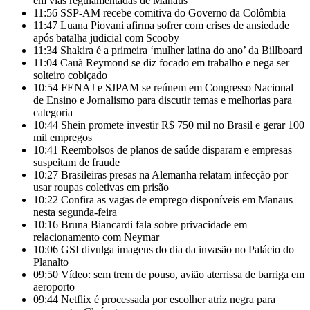
em vias regulamentadas de Manaus
11:56
SSP-AM recebe comitiva do Governo da Colômbia
11:47
Luana Piovani afirma sofrer com crises de ansiedade
após batalha judicial com Scooby
11:34
Shakira é a primeira ‘mulher latina do ano’ da Billboard
11:04
Cauã Reymond se diz focado em trabalho e nega ser
solteiro cobiçado
10:54
FENAJ e SJPAM se reúnem em Congresso Nacional
de Ensino e Jornalismo para discutir temas e melhorias para
categoria
10:44
Shein promete investir R$ 750 mil no Brasil e gerar 100
mil empregos
10:41
Reembolsos de planos de saúde disparam e empresas
suspeitam de fraude
10:27
Brasileiras presas na Alemanha relatam infecção por
usar roupas coletivas em prisão
10:22
Confira as vagas de emprego disponíveis em Manaus
nesta segunda-feira
10:16
Bruna Biancardi fala sobre privacidade em
relacionamento com Neymar
10:06
GSI divulga imagens do dia da invasão no Palácio do
Planalto
09:50
Vídeo: sem trem de pouso, avião aterrissa de barriga em
aeroporto
09:44
Netflix é processada por escolher atriz negra para