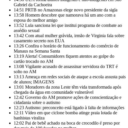
Gabriel da Cachoeira
14:51
PRTB no Amazonas elege novo presidente da sigla
13:58
Homem descobre que namorava há um ano com a
esposa do melhor amigo
13:52
Lula sanciona lei que institui programa de combate ao
assédio sexual
13:42
Com atual mulher grávida, irmão de Virginia fala sobre
casamento secreto nos EUA
13:26
Confira o horário de funcionamento do comércio de
Manaus na Semana Santa
13:19
Alerta! Consumidores fiquem atentos ao golpe do
cartão trocado no AM
13:08
Vigilante acusado de assassinar servidora do TRT é
solto no AM
13:13
Ameaça em redes sociais de ataque a escola assusta pais
de alunos; IMAGENS
13:01
Moradores da zona Leste têm vida transformada após
chegada da água em comunidade vulnerável
12:42
Governo do AM promove ações de conscientização e
cidadania sobre o autismo
12:23
Autismo: preconceito está ligado à falta de informações
12:11
Vídeo em que ciclone bomba atinge praia lotada de
banhistas viraliza
12:02
Pai de bebê achado na boca de crocodilo é preso por