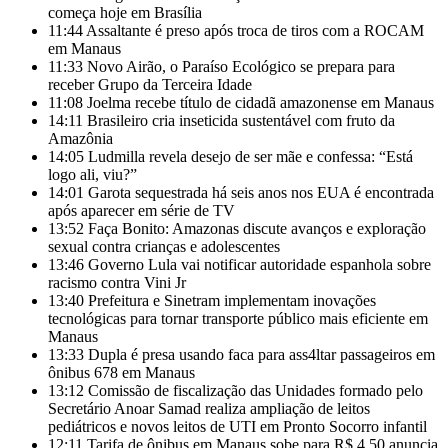
começa hoje em Brasília
11:44
Assaltante é preso após troca de tiros com a ROCAM
em Manaus
11:33
Novo Airão, o Paraíso Ecológico se prepara para
receber Grupo da Terceira Idade
11:08
Joelma recebe título de cidadã amazonense em Manaus
14:11
Brasileiro cria inseticida sustentável com fruto da
Amazônia
14:05
Ludmilla revela desejo de ser mãe e confessa: “Está
logo ali, viu?”
14:01
Garota sequestrada há seis anos nos EUA é encontrada
após aparecer em série de TV
13:52
Faça Bonito: Amazonas discute avanços e exploração
sexual contra crianças e adolescentes
13:46
Governo Lula vai notificar autoridade espanhola sobre
racismo contra Vini Jr
13:40
Prefeitura e Sinetram implementam inovações
tecnológicas para tornar transporte público mais eficiente em
Manaus
13:33
Dupla é presa usando faca para ass4ltar passageiros em
ônibus 678 em Manaus
13:12
Comissão de fiscalização das Unidades formado pelo
Secretário Anoar Samad realiza ampliação de leitos
pediátricos e novos leitos de UTI em Pronto Socorro infantil
12:11
Tarifa de ônibus em Manaus sobe para R$ 4,50 anuncia