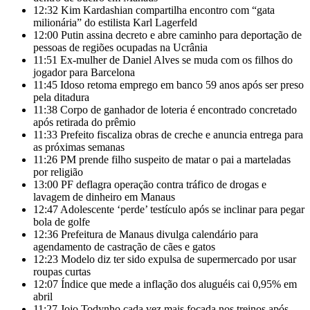
12:32
Kim Kardashian compartilha encontro com “gata
milionária” do estilista Karl Lagerfeld
12:00
Putin assina decreto e abre caminho para deportação de
pessoas de regiões ocupadas na Ucrânia
11:51
Ex-mulher de Daniel Alves se muda com os filhos do
jogador para Barcelona
11:45
Idoso retoma emprego em banco 59 anos após ser preso
pela ditadura
11:38
Corpo de ganhador de loteria é encontrado concretado
após retirada do prêmio
11:33
Prefeito fiscaliza obras de creche e anuncia entrega para
as próximas semanas
11:26
PM prende filho suspeito de matar o pai a marteladas
por religião
13:00
PF deflagra operação contra tráfico de drogas e
lavagem de dinheiro em Manaus
12:47
Adolescente ‘perde’ testículo após se inclinar para pegar
bola de golfe
12:36
Prefeitura de Manaus divulga calendário para
agendamento de castração de cães e gatos
12:23
Modelo diz ter sido expulsa de supermercado por usar
roupas curtas
12:07
Índice que mede a inflação dos aluguéis cai 0,95% em
abril
11:27
Jojo Todynho cada vez mais focada nos treinos após