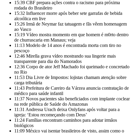
15:39
CBF prepara ações contra o racismo para próxima
rodada do Brasileiro
15:32
Influencer morre após beber sete garrafas de bebida
alcoólica em live
15:26
Irmã de Neymar faz tatuagem e fãs vêem homenagem
ao Vasco
15:19
Vídeo mostra momento em que homem é m0rto dentro
de churrascaria em Manaus; veja
11:13
Modelo de 14 anos é encontrada morta com tiro no
pescoço
12:46
Mirella grava vídeo mostrando sua lingerie mais
transparente para dia do Namorados
12:36
Corpo de ator Jeff Machado foi queimado e concretado
no Rio
11:53
Dia Livre de Impostos: lojistas chamam atenção sobre
carga tributária
11:43
Prefeitura de Careiro da Várzea anuncia contratação de
médico para saúde infantil
11:37
Novos pacientes são beneficiados com implante coclear
na rede pública de Saúde do Amazonas
11:31
Andressa Urach deixa Onlyfans após voltar para a
igreja: ‘Estou recomeçando com Deus’
11:24
Famílias encontram caminhos para adotar irmãos
biológicos
11:09
México vai isentar brasileiros de visto, assim como o