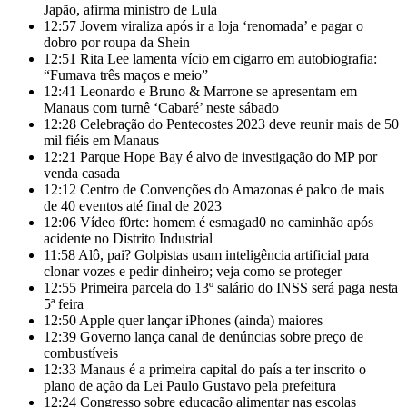
Japão, afirma ministro de Lula
12:57
Jovem viraliza após ir a loja ‘renomada’ e pagar o
dobro por roupa da Shein
12:51
Rita Lee lamenta vício em cigarro em autobiografia:
“Fumava três maços e meio”
12:41
Leonardo e Bruno & Marrone se apresentam em
Manaus com turnê ‘Cabaré’ neste sábado
12:28
Celebração do Pentecostes 2023 deve reunir mais de 50
mil fiéis em Manaus
12:21
Parque Hope Bay é alvo de investigação do MP por
venda casada
12:12
Centro de Convenções do Amazonas é palco de mais
de 40 eventos até final de 2023
12:06
Vídeo f0rte: homem é esmagad0 no caminhão após
acidente no Distrito Industrial
11:58
Alô, pai? Golpistas usam inteligência artificial para
clonar vozes e pedir dinheiro; veja como se proteger
12:55
Primeira parcela do 13º salário do INSS será paga nesta
5ª feira
12:50
Apple quer lançar iPhones (ainda) maiores
12:39
Governo lança canal de denúncias sobre preço de
combustíveis
12:33
Manaus é a primeira capital do país a ter inscrito o
plano de ação da Lei Paulo Gustavo pela prefeitura
12:24
Congresso sobre educação alimentar nas escolas