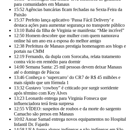
para comunidades em Manaus
15:52
Agências bancárias ficam fechadas na Sexta-Feira da
Paixão
15:37
Prefeito lança aplicativo ‘Passa Fácil Delivery’ e
destaca ações para aumentar segurança no transporte público
13:10
Babá da filha de Virginia se manifesta: “Mãe incrível”
12:50
Homem descobre que mulher com quem namorava
online há um ano era a esposa do melhor amigo
12:38
Prefeitura de Manaus prestigia homenagem aos blogs e
portais na CMM
12:19
Fernando, da dupla com Sorocaba, relata tratamento
contra vício em remédio para dormir
14:00
Semana Santa: 25 mil pessoas devem deixar Manaus
até o domingo de Páscoa
13:46
Conheça o ‘supercarro’ do CR7 de R$ 45 milhões e
mais rápido que um fórmula 1
13:32
Gustavo ‘cowboy” é criticado por surgir sorridente
após término com Key Alves
13:23
Leonardo entrega para Virginia Fonseca que
influenciadora terá festa surpresa
12:55
VÍDEO: suspeitos de roubos e da morte do sargento
Camacho são presos em Manaus
10:02
Anoar Samad entrega novos equipamentos no Hospital
Infantil Dr. Fajardo
14:58
UEA forma alunos indígenas e não-indígenas em São