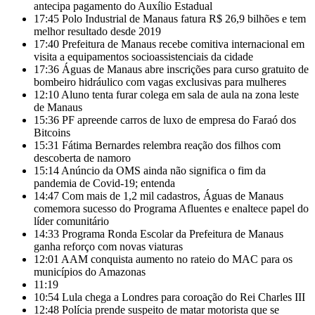
antecipa pagamento do Auxílio Estadual
17:45
Polo Industrial de Manaus fatura R$ 26,9 bilhões e tem
melhor resultado desde 2019
17:40
Prefeitura de Manaus recebe comitiva internacional em
visita a equipamentos socioassistenciais da cidade
17:36
Águas de Manaus abre inscrições para curso gratuito de
bombeiro hidráulico com vagas exclusivas para mulheres
12:10
Aluno tenta furar colega em sala de aula na zona leste
de Manaus
15:36
PF apreende carros de luxo de empresa do Faraó dos
Bitcoins
15:31
Fátima Bernardes relembra reação dos filhos com
descoberta de namoro
15:14
Anúncio da OMS ainda não significa o fim da
pandemia de Covid-19; entenda
14:47
Com mais de 1,2 mil cadastros, Águas de Manaus
comemora sucesso do Programa Afluentes e enaltece papel do
líder comunitário
14:33
Programa Ronda Escolar da Prefeitura de Manaus
ganha reforço com novas viaturas
12:01
AAM conquista aumento no rateio do MAC para os
municípios do Amazonas
11:19
10:54
Lula chega a Londres para coroação do Rei Charles III
12:48
Polícia prende suspeito de matar motorista que se