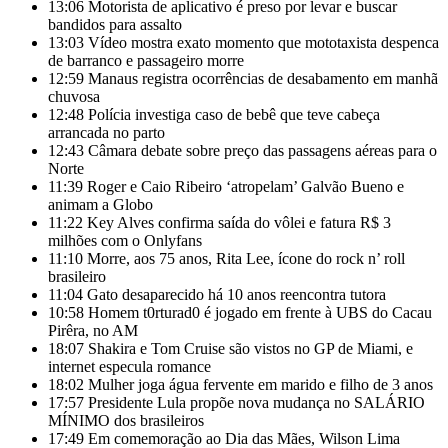
13:06
Motorista de aplicativo é preso por levar e buscar
bandidos para assalto
13:03
Vídeo mostra exato momento que mototaxista despenca
de barranco e passageiro morre
12:59
Manaus registra ocorrências de desabamento em manhã
chuvosa
12:48
Polícia investiga caso de bebê que teve cabeça
arrancada no parto
12:43
Câmara debate sobre preço das passagens aéreas para o
Norte
11:39
Roger e Caio Ribeiro ‘atropelam’ Galvão Bueno e
animam a Globo
11:22
Key Alves confirma saída do vôlei e fatura R$ 3
milhões com o Onlyfans
11:10
Morre, aos 75 anos, Rita Lee, ícone do rock n’ roll
brasileiro
11:04
Gato desaparecido há 10 anos reencontra tutora
10:58
Homem t0rturad0 é jogado em frente à UBS do Cacau
Pirêra, no AM
18:07
Shakira e Tom Cruise são vistos no GP de Miami, e
internet especula romance
18:02
Mulher joga água fervente em marido e filho de 3 anos
17:57
Presidente Lula propõe nova mudança no SALÁRIO
MÍNIMO dos brasileiros
17:49
Em comemoração ao Dia das Mães, Wilson Lima