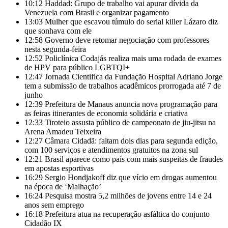
10:12
Haddad: Grupo de trabalho vai apurar dívida da
Venezuela com Brasil e organizar pagamento
13:03
Mulher que escavou túmulo do serial killer Lázaro diz
que sonhava com ele
12:58
Governo deve retomar negociação com professores
nesta segunda-feira
12:52
Policlínica Codajás realiza mais uma rodada de exames
de HPV para público LGBTQI+
12:47
Jornada Cientifica da Fundação Hospital Adriano Jorge
tem a submissão de trabalhos acadêmicos prorrogada até 7 de
junho
12:39
Prefeitura de Manaus anuncia nova programação para
as feiras itinerantes de economia solidária e criativa
12:33
Tiroteio assusta público de campeonato de jiu-jitsu na
Arena Amadeu Teixeira
12:27
Câmara Cidadã: faltam dois dias para segunda edição,
com 100 serviços e atendimentos gratuitos na zona sul
12:21
Brasil aparece como país com mais suspeitas de fraudes
em apostas esportivas
16:29
Sergio Hondjakoff diz que vício em drogas aumentou
na época de ‘Malhação’
16:24
Pesquisa mostra 5,2 milhões de jovens entre 14 e 24
anos sem emprego
16:18
Prefeitura atua na recuperação asfáltica do conjunto
Cidadão IX