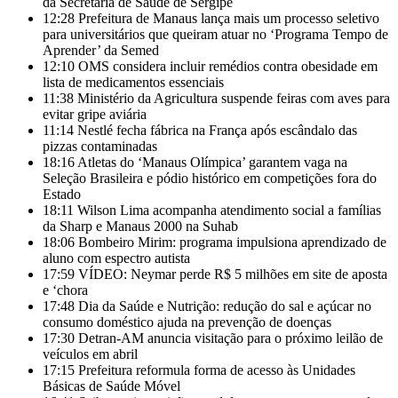
da Secretaria de Saúde de Sergipe
12:28
Prefeitura de Manaus lança mais um processo seletivo
para universitários que queiram atuar no ‘Programa Tempo de
Aprender’ da Semed
12:10
OMS considera incluir remédios contra obesidade em
lista de medicamentos essenciais
11:38
Ministério da Agricultura suspende feiras com aves para
evitar gripe aviária
11:14
Nestlé fecha fábrica na França após escândalo das
pizzas contaminadas
18:16
Atletas do ‘Manaus Olímpica’ garantem vaga na
Seleção Brasileira e pódio histórico em competições fora do
Estado
18:11
Wilson Lima acompanha atendimento social a famílias
da Sharp e Manaus 2000 na Suhab
18:06
Bombeiro Mirim: programa impulsiona aprendizado de
aluno com espectro autista
17:59
VÍDEO: Neymar perde R$ 5 milhões em site de aposta
e ‘chora
17:48
Dia da Saúde e Nutrição: redução do sal e açúcar no
consumo doméstico ajuda na prevenção de doenças
17:30
Detran-AM anuncia visitação para o próximo leilão de
veículos em abril
17:15
Prefeitura reformula forma de acesso às Unidades
Básicas de Saúde Móvel