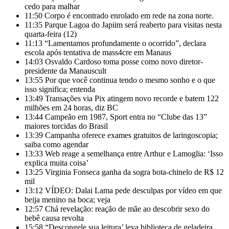
cedo para malhar
11:50
Corpo é encontrado enrolado em rede na zona norte.
11:35
Parque Lagoa do Japiim será reaberto para visitas nesta
quarta-feira (12)
11:13
“Lamentamos profundamente o ocorrido”, declara
escola após tentativa de mass4cre em Manaus
14:03
Osvaldo Cardoso toma posse como novo diretor-
presidente da Manauscult
13:55
Por que você continua tendo o mesmo sonho e o que
isso significa; entenda
13:49
Transações via Pix atingem novo recorde e batem 122
milhões em 24 horas, diz BC
13:44
Campeão em 1987, Sport entra no “Clube das 13”
maiores torcidas do Brasil
13:39
Campanha oferece exames gratuitos de laringoscopia;
saiba como agendar
13:33
Web reage a semelhança entre Arthur e Lamoglia: ‘Isso
explica muita coisa’
13:25
Virginia Fonseca ganha da sogra bota-chinelo de R$ 12
mil
13:12
VÍDEO: Dalai Lama pede desculpas por vídeo em que
beija menino na boca; veja
12:57
Chá revelação: reação de mãe ao descobrir sexo do
bebê causa revolta
15:58
“Descongele sua leitura’ leva biblioteca de geladeira