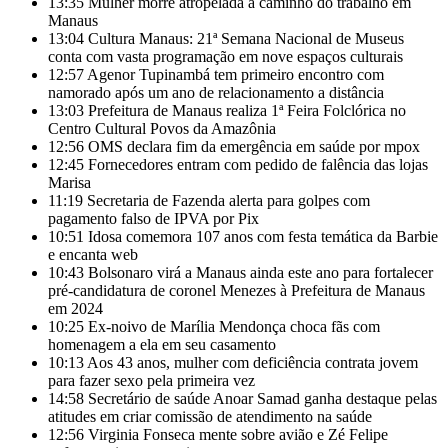
13:35
Mulher morre atropelada a caminho do trabalho em
Manaus
13:04
Cultura Manaus: 21ª Semana Nacional de Museus
conta com vasta programação em nove espaços culturais
12:57
Agenor Tupinambá tem primeiro encontro com
namorado após um ano de relacionamento a distância
13:03
Prefeitura de Manaus realiza 1ª Feira Folclórica no
Centro Cultural Povos da Amazônia
12:56
OMS declara fim da emergência em saúde por mpox
12:45
Fornecedores entram com pedido de falência das lojas
Marisa
11:19
Secretaria de Fazenda alerta para golpes com
pagamento falso de IPVA por Pix
10:51
Idosa comemora 107 anos com festa temática da Barbie
e encanta web
10:43
Bolsonaro virá a Manaus ainda este ano para fortalecer
pré-candidatura de coronel Menezes à Prefeitura de Manaus
em 2024
10:25
Ex-noivo de Marília Mendonça choca fãs com
homenagem a ela em seu casamento
10:13
Aos 43 anos, mulher com deficiência contrata jovem
para fazer sexo pela primeira vez
14:58
Secretário de saúde Anoar Samad ganha destaque pelas
atitudes em criar comissão de atendimento na saúde
12:56
Virginia Fonseca mente sobre avião e Zé Felipe