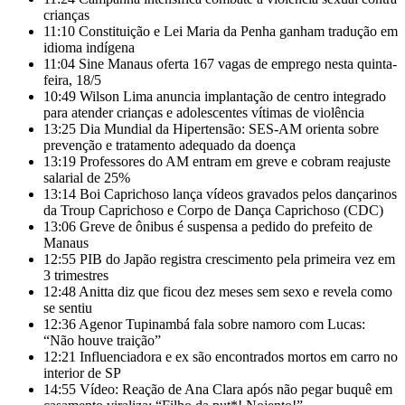
crianças
11:10
Constituição e Lei Maria da Penha ganham tradução em
idioma indígena
11:04
Sine Manaus oferta 167 vagas de emprego nesta quinta-
feira, 18/5
10:49
Wilson Lima anuncia implantação de centro integrado
para atender crianças e adolescentes vítimas de violência
13:25
Dia Mundial da Hipertensão: SES-AM orienta sobre
prevenção e tratamento adequado da doença
13:19
Professores do AM entram em greve e cobram reajuste
salarial de 25%
13:14
Boi Caprichoso lança vídeos gravados pelos dançarinos
da Troup Caprichoso e Corpo de Dança Caprichoso (CDC)
13:06
Greve de ônibus é suspensa a pedido do prefeito de
Manaus
12:55
PIB do Japão registra crescimento pela primeira vez em
3 trimestres
12:48
Anitta diz que ficou dez meses sem sexo e revela como
se sentiu
12:36
Agenor Tupinambá fala sobre namoro com Lucas:
“Não houve traição”
12:21
Influenciadora e ex são encontrados mortos em carro no
interior de SP
14:55
Vídeo: Reação de Ana Clara após não pegar buquê em