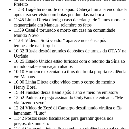
Prefeito
11:53
Tragédia no norte do Japão: Cabeça humana encontrada
após urso ser visto com botas penduradas na boca
11:45
Linha Direta divulga caso de criança de 2 anos morta e
esquartejada em Manaus; relembre os fatos
11:39
Casal é torturado e morto em casa na comunidade
Mundo Novo
11:01
Vídeo: “Sofá voador” aparece nos céus após
tempestade na Turquia
10:32
Rússia destrói grandes depósitos de armas da OTAN na
Ucrânia
10:25
Estado Unidos estão furiosos com o retorno da Síria ao
mundo árabe e ameaçam aliados
10:10
Homem é executado a tiros dentro da própria residência
em Manaus
10:00
Linha Direta exibe vídeo com o corpo do menino
Henry Borel
15:34
Faustão deixa Band após 1 ano e meio na emissora
12:52
Padrasto é pego assinando OnlyFans de enteada: “Me
via fazendo sexo”
12:24
Vídeo de Zezé di Camargo desafinando viraliza e fãs
lamentam: “Luto”
11:42
Postos serão fiscalizados para garantir queda nos
preços, diz ministro
11:24
Campanha intensifica combate à violência sexual contra