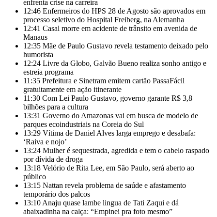
enfrenta crise na carreira
12:46
Enfermeiros do HPS 28 de Agosto são aprovados em
processo seletivo do Hospital Freiberg, na Alemanha
12:41
Casal morre em acidente de trânsito em avenida de
Manaus
12:35
Mãe de Paulo Gustavo revela testamento deixado pelo
humorista
12:24
Livre da Globo, Galvão Bueno realiza sonho antigo e
estreia programa
11:35
Prefeitura e Sinetram emitem cartão PassaFácil
gratuitamente em ação itinerante
11:30
Com Lei Paulo Gustavo, governo garante R$ 3,8
bilhões para a cultura
13:31
Governo do Amazonas vai em busca de modelo de
parques ecoindustriais na Coreia do Sul
13:29
Vítima de Daniel Alves larga emprego e desabafa:
‘Raiva e nojo’
13:24
Mulher é sequestrada, agredida e tem o cabelo raspado
por dívida de droga
13:18
Velório de Rita Lee, em São Paulo, será aberto ao
público
13:15
Nattan revela problema de saúde e afastamento
temporário dos palcos
13:10
Anaju quase lambe lingua de Tati Zaqui e dá
abaixadinha na calça: “Empinei pra foto mesmo”