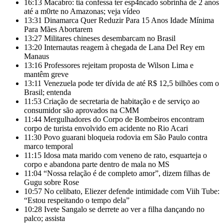
16:13
Macabro: tia confessa ter esp4ncado sobrinha de 2 anos
até a m0rte no Amazonas; veja vídeo
13:31
Dinamarca Quer Reduzir Para 15 Anos Idade Mínima
Para Mães Abortarem
13:27
Militares chineses desembarcam no Brasil
13:20
Internautas reagem à chegada de Lana Del Rey em
Manaus
13:16
Professores rejeitam proposta de Wilson Lima e
mantêm greve
13:11
Venezuela pode ter dívida de até R$ 12,5 bilhões com o
Brasil; entenda
11:53
Criação de secretaria de habitação e de serviço ao
consumidor são aprovados na CMM
11:44
Mergulhadores do Corpo de Bombeiros encontram
corpo de turista envolvido em acidente no Rio Acari
11:30
Povo guarani bloqueia rodovia em São Paulo contra
marco temporal
11:15
Idosa mata marido com veneno de rato, esquarteja o
corpo e abandona parte dentro de mala no MS
11:04
“Nossa relação é de completo amor”, dizem filhas de
Gugu sobre Rose
10:57
No celibato, Eliezer defende intimidade com Viih Tube:
“Estou respeitando o tempo dela”
10:28
Ivete Sangalo se derrete ao ver a filha dançando no
palco; assista