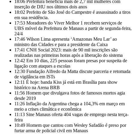
18:06
Prefeitura beneficia mais de 2,7 mil mulheres com
inserção de DIU nos últimos dois anos
18:02
Prefeito de São José do Campestre é assassinado a tiros
em sua residência.
17:53
Moradores do Viver Melhor 1 recebem serviços de
UBS móvel da Prefeitura de Manaus a partir de segunda-feira,
24/4
17:46
Wilson Lima apresenta ‘Amazonas Meu Lar’ ao
ministro das Cidades e para a presidente da Caixa
17:41
CNH Social 2023: mais de 90 mil inscrições são
realizadas nas primeiras horas após a liberação do sistema
12:42
Em 10 dias, 225 pessoas foram presas por suspeita de
ligação com ataques a escolas
12:30
Fundação Alfredo da Matta discute parceria e retomada
de vigilância em ISTs
12:11
É hoje: banda Kiss já está em Brasília para show
histórico na Arena BRB
11:56
Homem que divulgava fotos de famosos mortos agia
desde 2019
11:26
Inflação da Argentina chega a 104,3% em março em
meio a crises climática e econômica
11:13
Sine Manaus oferta 404 vagas de emprego nesta terça-
feira
10:49
Homem que cantou com Wesley Safadão é preso por
furtar arma de policial civil em Manaus