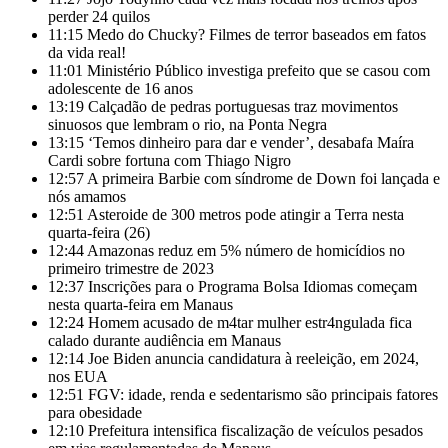
perder 24 quilos
11:15
Medo do Chucky? Filmes de terror baseados em fatos
da vida real!
11:01
Ministério Público investiga prefeito que se casou com
adolescente de 16 anos
13:19
Calçadão de pedras portuguesas traz movimentos
sinuosos que lembram o rio, na Ponta Negra
13:15
‘Temos dinheiro para dar e vender’, desabafa Maíra
Cardi sobre fortuna com Thiago Nigro
12:57
A primeira Barbie com síndrome de Down foi lançada e
nós amamos
12:51
Asteroide de 300 metros pode atingir a Terra nesta
quarta-feira (26)
12:44
Amazonas reduz em 5% número de homicídios no
primeiro trimestre de 2023
12:37
Inscrições para o Programa Bolsa Idiomas começam
nesta quarta-feira em Manaus
12:24
Homem acusado de m4tar mulher estr4ngulada fica
calado durante audiência em Manaus
12:14
Joe Biden anuncia candidatura à reeleição, em 2024,
nos EUA
12:51
FGV: idade, renda e sedentarismo são principais fatores
para obesidade
12:10
Prefeitura intensifica fiscalização de veículos pesados