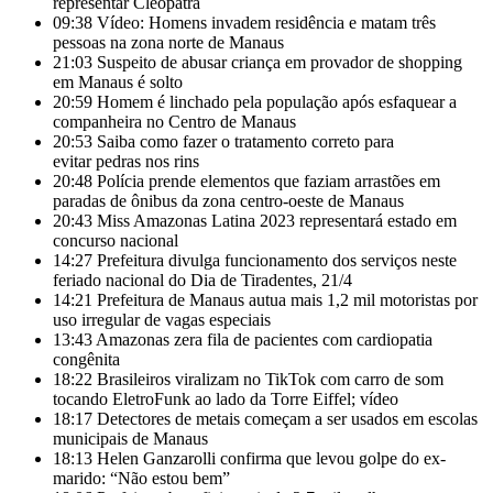
representar Cleópatra
09:38
Vídeo: Homens invadem residência e matam três
pessoas na zona norte de Manaus
21:03
Suspeito de abusar criança em provador de shopping
em Manaus é solto
20:59
Homem é linchado pela população após esfaquear a
companheira no Centro de Manaus
20:53
Saiba como fazer o tratamento correto para
evitar pedras nos rins
20:48
Polícia prende elementos que faziam arrastões em
paradas de ônibus da zona centro-oeste de Manaus
20:43
Miss Amazonas Latina 2023 representará estado em
concurso nacional
14:27
Prefeitura divulga funcionamento dos serviços neste
feriado nacional do Dia de Tiradentes, 21/4
14:21
Prefeitura de Manaus autua mais 1,2 mil motoristas por
uso irregular de vagas especiais
13:43
Amazonas zera fila de pacientes com cardiopatia
congênita
18:22
Brasileiros viralizam no TikTok com carro de som
tocando EletroFunk ao lado da Torre Eiffel; vídeo
18:17
Detectores de metais começam a ser usados em escolas
municipais de Manaus
18:13
Helen Ganzarolli confirma que levou golpe do ex-
marido: “Não estou bem”