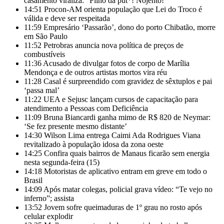
casamento viraliza: “Filho da put*! Nojento!”
14:51
Procon-AM orienta população que Lei do Troco é
válida e deve ser respeitada
11:59
Empresário ‘Passarão’, dono do porto Chibatão, morre
em São Paulo
11:52
Petrobras anuncia nova política de preços de
combustíveis
11:36
Acusado de divulgar fotos de corpo de Marília
Mendonça e de outros artistas mortos vira réu
11:28
Casal é surpreendido com gravidez de sêxtuplos e pai
‘passa mal’
11:22
UEA e Sejusc lançam cursos de capacitação para
atendimento a Pessoas com Deficiência
11:09
Bruna Biancardi ganha mimo de R$ 820 de Neymar:
‘Se fez presente mesmo distante’
14:30
Wilson Lima entrega Caimi Ada Rodrigues Viana
revitalizado à população idosa da zona oeste
14:25
Confira quais bairros de Manaus ficarão sem energia
nesta segunda-feira (15)
14:18
Motoristas de aplicativo entram em greve em todo o
Brasil
14:09
Após matar colegas, policial grava vídeo: “Te vejo no
inferno”; assista
13:52
Jovem sofre queimaduras de 1º grau no rosto após
celular explodir