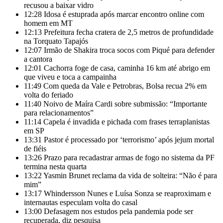
recusou a baixar vidro
12:28
Idosa é estuprada após marcar encontro online com
homem em MT
12:13
Prefeitura fecha cratera de 2,5 metros de profundidade
na Torquato Tapajós
12:07
Irmão de Shakira troca socos com Piqué para defender
a cantora
12:01
Cachorra foge de casa, caminha 16 km até abrigo em
que viveu e toca a campainha
11:49
Com queda da Vale e Petrobras, Bolsa recua 2% em
volta do feriado
11:40
Noivo de Maíra Cardi sobre submissão: “Importante
para relacionamentos”
11:14
Capela é invadida e pichada com frases terraplanistas
em SP
13:31
Pastor é processado por ‘terrorismo’ após jejum mortal
de fiéis
13:26
Prazo para recadastrar armas de fogo no sistema da PF
termina nesta quarta
13:22
Yasmin Brunet reclama da vida de solteira: “Não é para
mim”
13:17
Whindersson Nunes e Luísa Sonza se reaproximam e
internautas especulam volta do casal
13:00
Defasagem nos estudos pela pandemia pode ser
recuperada, diz pesquisa