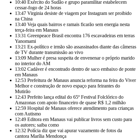
10:40
Exército do Sudão e grupo paramilitar estabelecem
cessar-fogo de 24 horas
13:47
Virginia desiste de viagem por Instagram ser proibido
na China
13:40
Veja quais bairros e ramais ficarão sem energia nesta
terça-feira em Manaus
13:31
Greenpeace Brasil encontra 176 escavadeiras em terras
Yanomami
13:21
Ex-político e irmão são assassinados diante das câmeras
de TV durante transmissão ao vivo
13:09
Mulher é presa suspeita de envenenar o próprio marido
no interior do AM
13:02
Cadáver é encontrado dentro de saco embaixo de ponte
em Manaus
12:53
Prefeitura de Manaus anuncia reforma na feira do Viver
Melhor e construção de novo espaço para feirantes do
Mutirão
12:43
Prefeito lança edital do 65º Festival Folclórico do
Amazonas com apoio financeiro de quase R$ 1,2 milhão
12:59
Hospital de Manaus oferece atendimento para crianças
com Autismo
12:49
Editora em Manaus vai publicar livros sem custo para
os autores; saiba como
12:32
Polícia diz que vai apurar vazamento de fotos da
cantora Marília Mendonça