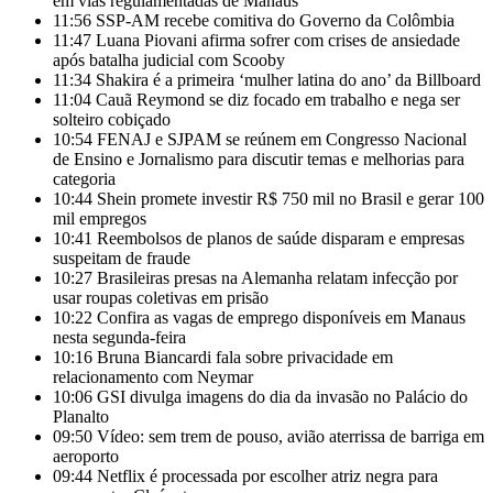
em vias regulamentadas de Manaus
11:56
SSP-AM recebe comitiva do Governo da Colômbia
11:47
Luana Piovani afirma sofrer com crises de ansiedade
após batalha judicial com Scooby
11:34
Shakira é a primeira ‘mulher latina do ano’ da Billboard
11:04
Cauã Reymond se diz focado em trabalho e nega ser
solteiro cobiçado
10:54
FENAJ e SJPAM se reúnem em Congresso Nacional
de Ensino e Jornalismo para discutir temas e melhorias para
categoria
10:44
Shein promete investir R$ 750 mil no Brasil e gerar 100
mil empregos
10:41
Reembolsos de planos de saúde disparam e empresas
suspeitam de fraude
10:27
Brasileiras presas na Alemanha relatam infecção por
usar roupas coletivas em prisão
10:22
Confira as vagas de emprego disponíveis em Manaus
nesta segunda-feira
10:16
Bruna Biancardi fala sobre privacidade em
relacionamento com Neymar
10:06
GSI divulga imagens do dia da invasão no Palácio do
Planalto
09:50
Vídeo: sem trem de pouso, avião aterrissa de barriga em
aeroporto
09:44
Netflix é processada por escolher atriz negra para