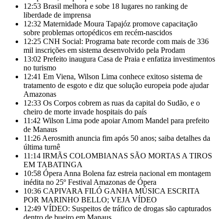
12:53
Brasil melhora e sobe 18 lugares no ranking de
liberdade de imprensa
12:32
Maternidade Moura Tapajóz promove capacitação
sobre problemas ortopédicos em recém-nascidos
12:25
CNH Social: Programa bate recorde com mais de 336
mil inscrições em sistema desenvolvido pela Prodam
13:02
Prefeito inaugura Casa de Praia e enfatiza investimentos
no turismo
12:41
Em Viena, Wilson Lima conhece exitoso sistema de
tratamento de esgoto e diz que solução europeia pode ajudar
Amazonas
12:33
Os Corpos cobrem as ruas da capital do Sudão, e o
cheiro de morte invade hospitais do país
11:42
Wilson Lima pode apoiar Amom Mandel para prefeito
de Manaus
11:26
Aerosmith anuncia fim após 50 anos; saiba detalhes da
última turnê
11:14
IRMÃS COLOMBIANAS SÃO MORTAS A TIROS
EM TABATINGA
10:58
Ópera Anna Bolena faz estreia nacional em montagem
inédita no 25º Festival Amazonas de Ópera
10:36
CAPIVARA FILÓ GANHA MÚSICA ESCRITA
POR MARINHO BELLO; VEJA VÍDEO
12:49
VÍDEO: Suspeitos de tráfico de drogas são capturados
dentro de bueiro em Manaus