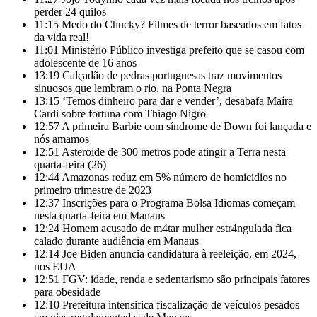
perder 24 quilos
11:15
Medo do Chucky? Filmes de terror baseados em fatos
da vida real!
11:01
Ministério Público investiga prefeito que se casou com
adolescente de 16 anos
13:19
Calçadão de pedras portuguesas traz movimentos
sinuosos que lembram o rio, na Ponta Negra
13:15
‘Temos dinheiro para dar e vender’, desabafa Maíra
Cardi sobre fortuna com Thiago Nigro
12:57
A primeira Barbie com síndrome de Down foi lançada e
nós amamos
12:51
Asteroide de 300 metros pode atingir a Terra nesta
quarta-feira (26)
12:44
Amazonas reduz em 5% número de homicídios no
primeiro trimestre de 2023
12:37
Inscrições para o Programa Bolsa Idiomas começam
nesta quarta-feira em Manaus
12:24
Homem acusado de m4tar mulher estr4ngulada fica
calado durante audiência em Manaus
12:14
Joe Biden anuncia candidatura à reeleição, em 2024,
nos EUA
12:51
FGV: idade, renda e sedentarismo são principais fatores
para obesidade
12:10
Prefeitura intensifica fiscalização de veículos pesados