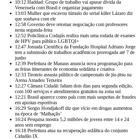
10:12
Haddad: Grupo de trabalho vai apurar dívida da
Venezuela com Brasil e organizar pagamento
13:03
Mulher que escavou túmulo do serial killer Lázaro diz
que sonhava com ele
12:58
Governo deve retomar negociação com professores
nesta segunda-feira
12:52
Policlínica Codajás realiza mais uma rodada de exames
de HPV para público LGBTQI+
12:47
Jornada Cientifica da Fundação Hospital Adriano Jorge
tem a submissão de trabalhos acadêmicos prorrogada até 7 de
junho
12:39
Prefeitura de Manaus anuncia nova programação para
as feiras itinerantes de economia solidária e criativa
12:33
Tiroteio assusta público de campeonato de jiu-jitsu na
Arena Amadeu Teixeira
12:27
Câmara Cidadã: faltam dois dias para segunda edição,
com 100 serviços e atendimentos gratuitos na zona sul
12:21
Brasil aparece como país com mais suspeitas de fraudes
em apostas esportivas
16:29
Sergio Hondjakoff diz que vício em drogas aumentou
na época de ‘Malhação’
16:24
Pesquisa mostra 5,2 milhões de jovens entre 14 e 24
anos sem emprego
16:18
Prefeitura atua na recuperação asfáltica do conjunto
Cidadão IX