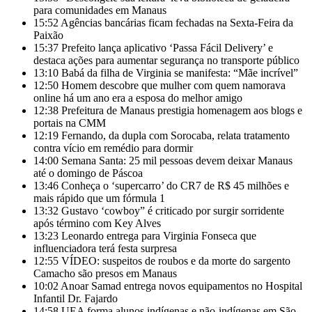
para comunidades em Manaus
15:52
Agências bancárias ficam fechadas na Sexta-Feira da
Paixão
15:37
Prefeito lança aplicativo ‘Passa Fácil Delivery’ e
destaca ações para aumentar segurança no transporte público
13:10
Babá da filha de Virginia se manifesta: “Mãe incrível”
12:50
Homem descobre que mulher com quem namorava
online há um ano era a esposa do melhor amigo
12:38
Prefeitura de Manaus prestigia homenagem aos blogs e
portais na CMM
12:19
Fernando, da dupla com Sorocaba, relata tratamento
contra vício em remédio para dormir
14:00
Semana Santa: 25 mil pessoas devem deixar Manaus
até o domingo de Páscoa
13:46
Conheça o ‘supercarro’ do CR7 de R$ 45 milhões e
mais rápido que um fórmula 1
13:32
Gustavo ‘cowboy” é criticado por surgir sorridente
após término com Key Alves
13:23
Leonardo entrega para Virginia Fonseca que
influenciadora terá festa surpresa
12:55
VÍDEO: suspeitos de roubos e da morte do sargento
Camacho são presos em Manaus
10:02
Anoar Samad entrega novos equipamentos no Hospital
Infantil Dr. Fajardo
14:58
UEA forma alunos indígenas e não-indígenas em São