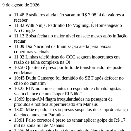
9 de agosto de 2026
11:48
Brasileiros ainda não sacaram R$ 7,08 bi de valores a
receber
11:32
Willi Ninja, Padrinho Do Voguing, É Homenageado
No Google
11:13
Bolsa fecha no maior nível em sete meses após inflação
recuar
11:09
Dia Nacional da Imunização alerta para baixas
coberturas vacinais
11:02
Linhas telefônicas do CCC seguem inoperantes em
razão de falha complexa na Oi
10:50
Quarteto é preso por furto de transformador de poste
em Manaus
10:45
Dudu Camargo foi demitido do SBT após defecar no
chão do camarim
10:22
El Niño começa antes do esperado e climatologistas
veem chance de um “super El Niño”
13:09
Ipem-AM flagra irregularidades na pesagem de
produtos e notifica supermercado em Manaus
13:05
Mãe e padrasto são presos suspeitos de estupr4r criança
de cinco anos, em Parintins
13:01
Falso corretor é preso ao tentar aplicar golpe de R$ 17
mil na zona Sul de Manaus
12:56
Nasce primeiro bebê do mundo de útero transplantado