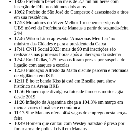
18:06
Prefeitura beneficia mais de 2,7 mil mulheres com
inserção de DIU nos últimos dois anos
18:02
Prefeito de São José do Campestre é assassinado a tiros
em sua residência.
17:53
Moradores do Viver Melhor 1 recebem serviços de
UBS móvel da Prefeitura de Manaus a partir de segunda-feira,
24/4
17:46
Wilson Lima apresenta ‘Amazonas Meu Lar’ ao
ministro das Cidades e para a presidente da Caixa
17:41
CNH Social 2023: mais de 90 mil inscrições são
realizadas nas primeiras horas após a liberação do sistema
12:42
Em 10 dias, 225 pessoas foram presas por suspeita de
ligação com ataques a escolas
12:30
Fundação Alfredo da Matta discute parceria e retomada
de vigilância em ISTs
12:11
É hoje: banda Kiss já está em Brasília para show
histórico na Arena BRB
11:56
Homem que divulgava fotos de famosos mortos agia
desde 2019
11:26
Inflação da Argentina chega a 104,3% em março em
meio a crises climática e econômica
11:13
Sine Manaus oferta 404 vagas de emprego nesta terça-
feira
10:49
Homem que cantou com Wesley Safadão é preso por
furtar arma de policial civil em Manaus