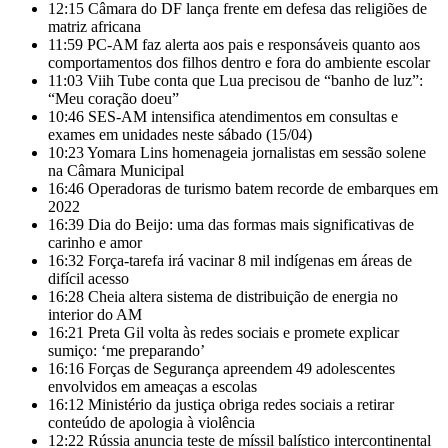
12:15
Câmara do DF lança frente em defesa das religiões de
matriz africana
11:59
PC-AM faz alerta aos pais e responsáveis quanto aos
comportamentos dos filhos dentro e fora do ambiente escolar
11:03
Viih Tube conta que Lua precisou de “banho de luz”:
“Meu coração doeu”
10:46
SES-AM intensifica atendimentos em consultas e
exames em unidades neste sábado (15/04)
10:23
Yomara Lins homenageia jornalistas em sessão solene
na Câmara Municipal
16:46
Operadoras de turismo batem recorde de embarques em
2022
16:39
Dia do Beijo: uma das formas mais significativas de
carinho e amor
16:32
Força-tarefa irá vacinar 8 mil indígenas em áreas de
difícil acesso
16:28
Cheia altera sistema de distribuição de energia no
interior do AM
16:21
Preta Gil volta às redes sociais e promete explicar
sumiço: ‘me preparando’
16:16
Forças de Segurança apreendem 49 adolescentes
envolvidos em ameaças a escolas
16:12
Ministério da justiça obriga redes sociais a retirar
conteúdo de apologia à violência
12:22
Rússia anuncia teste de míssil balístico intercontinental