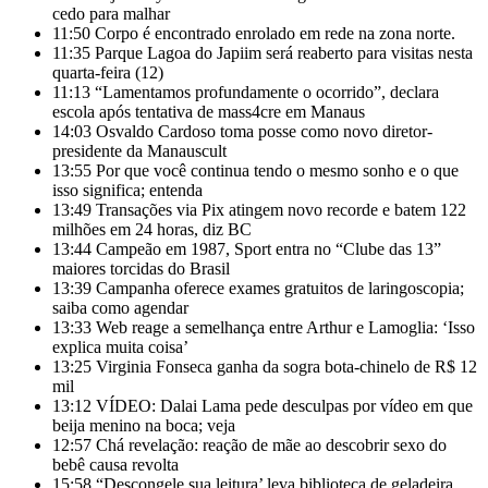
cedo para malhar
11:50
Corpo é encontrado enrolado em rede na zona norte.
11:35
Parque Lagoa do Japiim será reaberto para visitas nesta
quarta-feira (12)
11:13
“Lamentamos profundamente o ocorrido”, declara
escola após tentativa de mass4cre em Manaus
14:03
Osvaldo Cardoso toma posse como novo diretor-
presidente da Manauscult
13:55
Por que você continua tendo o mesmo sonho e o que
isso significa; entenda
13:49
Transações via Pix atingem novo recorde e batem 122
milhões em 24 horas, diz BC
13:44
Campeão em 1987, Sport entra no “Clube das 13”
maiores torcidas do Brasil
13:39
Campanha oferece exames gratuitos de laringoscopia;
saiba como agendar
13:33
Web reage a semelhança entre Arthur e Lamoglia: ‘Isso
explica muita coisa’
13:25
Virginia Fonseca ganha da sogra bota-chinelo de R$ 12
mil
13:12
VÍDEO: Dalai Lama pede desculpas por vídeo em que
beija menino na boca; veja
12:57
Chá revelação: reação de mãe ao descobrir sexo do
bebê causa revolta
15:58
“Descongele sua leitura’ leva biblioteca de geladeira