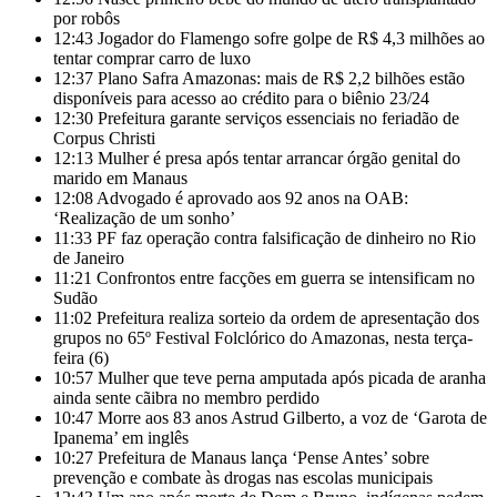
por robôs
12:43
Jogador do Flamengo sofre golpe de R$ 4,3 milhões ao
tentar comprar carro de luxo
12:37
Plano Safra Amazonas: mais de R$ 2,2 bilhões estão
disponíveis para acesso ao crédito para o biênio 23/24
12:30
Prefeitura garante serviços essenciais no feriadão de
Corpus Christi
12:13
Mulher é presa após tentar arrancar órgão genital do
marido em Manaus
12:08
Advogado é aprovado aos 92 anos na OAB:
‘Realização de um sonho’
11:33
PF faz operação contra falsificação de dinheiro no Rio
de Janeiro
11:21
Confrontos entre facções em guerra se intensificam no
Sudão
11:02
Prefeitura realiza sorteio da ordem de apresentação dos
grupos no 65º Festival Folclórico do Amazonas, nesta terça-
feira (6)
10:57
Mulher que teve perna amputada após picada de aranha
ainda sente cãibra no membro perdido
10:47
Morre aos 83 anos Astrud Gilberto, a voz de ‘Garota de
Ipanema’ em inglês
10:27
Prefeitura de Manaus lança ‘Pense Antes’ sobre
prevenção e combate às drogas nas escolas municipais