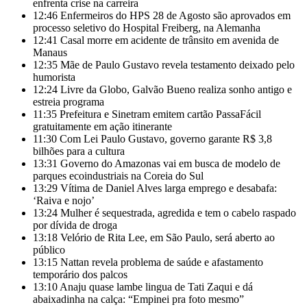
enfrenta crise na carreira
12:46
Enfermeiros do HPS 28 de Agosto são aprovados em
processo seletivo do Hospital Freiberg, na Alemanha
12:41
Casal morre em acidente de trânsito em avenida de
Manaus
12:35
Mãe de Paulo Gustavo revela testamento deixado pelo
humorista
12:24
Livre da Globo, Galvão Bueno realiza sonho antigo e
estreia programa
11:35
Prefeitura e Sinetram emitem cartão PassaFácil
gratuitamente em ação itinerante
11:30
Com Lei Paulo Gustavo, governo garante R$ 3,8
bilhões para a cultura
13:31
Governo do Amazonas vai em busca de modelo de
parques ecoindustriais na Coreia do Sul
13:29
Vítima de Daniel Alves larga emprego e desabafa:
‘Raiva e nojo’
13:24
Mulher é sequestrada, agredida e tem o cabelo raspado
por dívida de droga
13:18
Velório de Rita Lee, em São Paulo, será aberto ao
público
13:15
Nattan revela problema de saúde e afastamento
temporário dos palcos
13:10
Anaju quase lambe lingua de Tati Zaqui e dá
abaixadinha na calça: “Empinei pra foto mesmo”