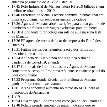
antecipa pagamento do Auxílio Estadual
17:45
Polo Industrial de Manaus fatura R$ 26,9 bilhões e tem
melhor resultado desde 2019
17:40
Prefeitura de Manaus recebe comitiva internacional em
visita a equipamentos socioassistenciais da cidade
17:36
Águas de Manaus abre inscrições para curso gratuito de
bombeiro hidráulico com vagas exclusivas para mulheres
12:10
Aluno tenta furar colega em sala de aula na zona leste
de Manaus
15:36
PF apreende carros de luxo de empresa do Faraó dos
Bitcoins
15:31
Fátima Bernardes relembra reação dos filhos com
descoberta de namoro
15:14
Anúncio da OMS ainda não significa o fim da
pandemia de Covid-19; entenda
14:47
Com mais de 1,2 mil cadastros, Águas de Manaus
comemora sucesso do Programa Afluentes e enaltece papel do
líder comunitário
14:33
Programa Ronda Escolar da Prefeitura de Manaus
ganha reforço com novas viaturas
12:01
AAM conquista aumento no rateio do MAC para os
municípios do Amazonas
11:19
10:54
Lula chega a Londres para coroação do Rei Charles III
12:48
Polícia prende suspeito de matar motorista que se