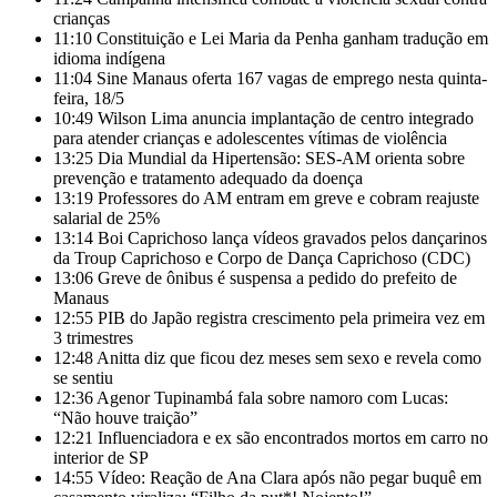
crianças
11:10
Constituição e Lei Maria da Penha ganham tradução em
idioma indígena
11:04
Sine Manaus oferta 167 vagas de emprego nesta quinta-
feira, 18/5
10:49
Wilson Lima anuncia implantação de centro integrado
para atender crianças e adolescentes vítimas de violência
13:25
Dia Mundial da Hipertensão: SES-AM orienta sobre
prevenção e tratamento adequado da doença
13:19
Professores do AM entram em greve e cobram reajuste
salarial de 25%
13:14
Boi Caprichoso lança vídeos gravados pelos dançarinos
da Troup Caprichoso e Corpo de Dança Caprichoso (CDC)
13:06
Greve de ônibus é suspensa a pedido do prefeito de
Manaus
12:55
PIB do Japão registra crescimento pela primeira vez em
3 trimestres
12:48
Anitta diz que ficou dez meses sem sexo e revela como
se sentiu
12:36
Agenor Tupinambá fala sobre namoro com Lucas:
“Não houve traição”
12:21
Influenciadora e ex são encontrados mortos em carro no
interior de SP
14:55
Vídeo: Reação de Ana Clara após não pegar buquê em