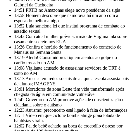
Gabriel da Cachoeira
14:51
PRTB no Amazonas elege novo presidente da sigla
13:58
Homem descobre que namorava há um ano com a
esposa do melhor amigo
13:52
Lula sanciona lei que institui programa de combate ao
assédio sexual
13:42
Com atual mulher grávida, irmão de Virginia fala sobre
casamento secreto nos EUA
13:26
Confira o horário de funcionamento do comércio de
Manaus na Semana Santa
13:19
Alerta! Consumidores fiquem atentos ao golpe do
cartão trocado no AM
13:08
Vigilante acusado de assassinar servidora do TRT é
solto no AM
13:13
Ameaça em redes sociais de ataque a escola assusta pais
de alunos; IMAGENS
13:01
Moradores da zona Leste têm vida transformada após
chegada da água em comunidade vulnerável
12:42
Governo do AM promove ações de conscientização e
cidadania sobre o autismo
12:23
Autismo: preconceito está ligado à falta de informações
12:11
Vídeo em que ciclone bomba atinge praia lotada de
banhistas viraliza
12:02
Pai de bebê achado na boca de crocodilo é preso por