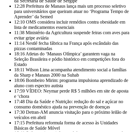
da Secretaria de Saúde de Sergipe
12:28
Prefeitura de Manaus lança mais um processo seletivo
para universitários que queiram atuar no ‘Programa Tempo de
Aprender’ da Semed
12:10
OMS considera incluir remédios contra obesidade em
lista de medicamentos essenciais
11:38
Ministério da Agricultura suspende feiras com aves para
evitar gripe aviária
11:14
Nestlé fecha fábrica na França após escândalo das
pizzas contaminadas
18:16
Atletas do ‘Manaus Olímpica’ garantem vaga na
Seleção Brasileira e pódio histórico em competições fora do
Estado
18:11
Wilson Lima acompanha atendimento social a famílias
da Sharp e Manaus 2000 na Suhab
18:06
Bombeiro Mirim: programa impulsiona aprendizado de
aluno com espectro autista
17:59
VÍDEO: Neymar perde R$ 5 milhões em site de aposta
e ‘chora
17:48
Dia da Saúde e Nutrição: redução do sal e açúcar no
consumo doméstico ajuda na prevenção de doenças
17:30
Detran-AM anuncia visitação para o próximo leilão de
veículos em abril
17:15
Prefeitura reformula forma de acesso às Unidades
Básicas de Saúde Móvel