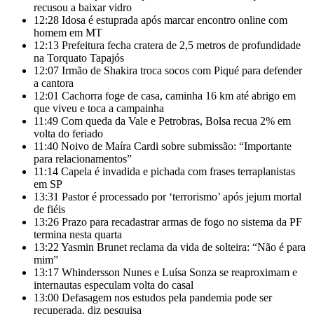
recusou a baixar vidro
12:28
Idosa é estuprada após marcar encontro online com
homem em MT
12:13
Prefeitura fecha cratera de 2,5 metros de profundidade
na Torquato Tapajós
12:07
Irmão de Shakira troca socos com Piqué para defender
a cantora
12:01
Cachorra foge de casa, caminha 16 km até abrigo em
que viveu e toca a campainha
11:49
Com queda da Vale e Petrobras, Bolsa recua 2% em
volta do feriado
11:40
Noivo de Maíra Cardi sobre submissão: “Importante
para relacionamentos”
11:14
Capela é invadida e pichada com frases terraplanistas
em SP
13:31
Pastor é processado por ‘terrorismo’ após jejum mortal
de fiéis
13:26
Prazo para recadastrar armas de fogo no sistema da PF
termina nesta quarta
13:22
Yasmin Brunet reclama da vida de solteira: “Não é para
mim”
13:17
Whindersson Nunes e Luísa Sonza se reaproximam e
internautas especulam volta do casal
13:00
Defasagem nos estudos pela pandemia pode ser
recuperada, diz pesquisa