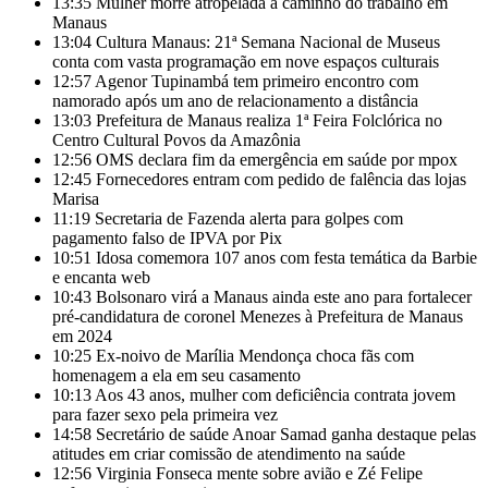
13:35
Mulher morre atropelada a caminho do trabalho em
Manaus
13:04
Cultura Manaus: 21ª Semana Nacional de Museus
conta com vasta programação em nove espaços culturais
12:57
Agenor Tupinambá tem primeiro encontro com
namorado após um ano de relacionamento a distância
13:03
Prefeitura de Manaus realiza 1ª Feira Folclórica no
Centro Cultural Povos da Amazônia
12:56
OMS declara fim da emergência em saúde por mpox
12:45
Fornecedores entram com pedido de falência das lojas
Marisa
11:19
Secretaria de Fazenda alerta para golpes com
pagamento falso de IPVA por Pix
10:51
Idosa comemora 107 anos com festa temática da Barbie
e encanta web
10:43
Bolsonaro virá a Manaus ainda este ano para fortalecer
pré-candidatura de coronel Menezes à Prefeitura de Manaus
em 2024
10:25
Ex-noivo de Marília Mendonça choca fãs com
homenagem a ela em seu casamento
10:13
Aos 43 anos, mulher com deficiência contrata jovem
para fazer sexo pela primeira vez
14:58
Secretário de saúde Anoar Samad ganha destaque pelas
atitudes em criar comissão de atendimento na saúde
12:56
Virginia Fonseca mente sobre avião e Zé Felipe