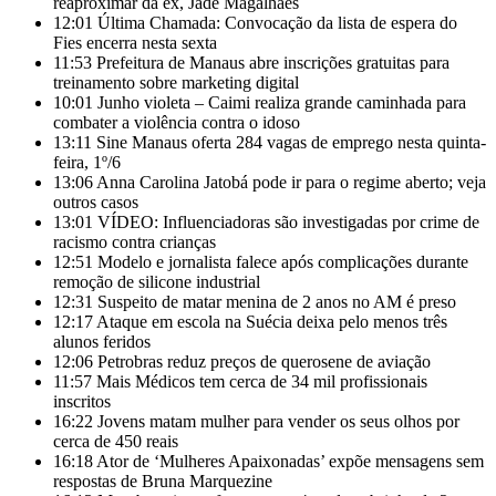
reaproximar da ex, Jade Magalhães
12:01
Última Chamada: Convocação da lista de espera do
Fies encerra nesta sexta
11:53
Prefeitura de Manaus abre inscrições gratuitas para
treinamento sobre marketing digital
10:01
Junho violeta – Caimi realiza grande caminhada para
combater a violência contra o idoso
13:11
Sine Manaus oferta 284 vagas de emprego nesta quinta-
feira, 1º/6
13:06
Anna Carolina Jatobá pode ir para o regime aberto; veja
outros casos
13:01
VÍDEO: Influenciadoras são investigadas por crime de
racismo contra crianças
12:51
Modelo e jornalista falece após complicações durante
remoção de silicone industrial
12:31
Suspeito de matar menina de 2 anos no AM é preso
12:17
Ataque em escola na Suécia deixa pelo menos três
alunos feridos
12:06
Petrobras reduz preços de querosene de aviação
11:57
Mais Médicos tem cerca de 34 mil profissionais
inscritos
16:22
Jovens matam mulher para vender os seus olhos por
cerca de 450 reais
16:18
Ator de ‘Mulheres Apaixonadas’ expõe mensagens sem
respostas de Bruna Marquezine