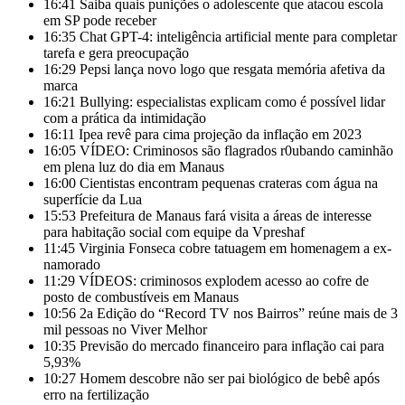
16:41
Saiba quais punições o adolescente que atacou escola
em SP pode receber
16:35
Chat GPT-4: inteligência artificial mente para completar
tarefa e gera preocupação
16:29
Pepsi lança novo logo que resgata memória afetiva da
marca
16:21
Bullying: especialistas explicam como é possível lidar
com a prática da intimidação
16:11
Ipea revê para cima projeção da inflação em 2023
16:05
VÍDEO: Criminosos são flagrados r0ubando caminhão
em plena luz do dia em Manaus
16:00
Cientistas encontram pequenas crateras com água na
superfície da Lua
15:53
Prefeitura de Manaus fará visita a áreas de interesse
para habitação social com equipe da Vpreshaf
11:45
Virginia Fonseca cobre tatuagem em homenagem a ex-
namorado
11:29
VÍDEOS: criminosos explodem acesso ao cofre de
posto de combustíveis em Manaus
10:56
2a Edição do “Record TV nos Bairros” reúne mais de 3
mil pessoas no Viver Melhor
10:35
Previsão do mercado financeiro para inflação cai para
5,93%
10:27
Homem descobre não ser pai biológico de bebê após
erro na fertilização