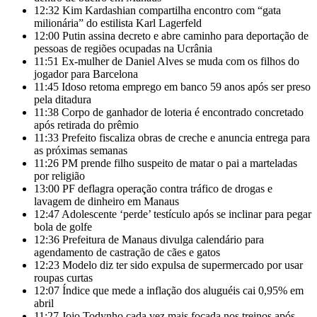
12:32
Kim Kardashian compartilha encontro com “gata
milionária” do estilista Karl Lagerfeld
12:00
Putin assina decreto e abre caminho para deportação de
pessoas de regiões ocupadas na Ucrânia
11:51
Ex-mulher de Daniel Alves se muda com os filhos do
jogador para Barcelona
11:45
Idoso retoma emprego em banco 59 anos após ser preso
pela ditadura
11:38
Corpo de ganhador de loteria é encontrado concretado
após retirada do prêmio
11:33
Prefeito fiscaliza obras de creche e anuncia entrega para
as próximas semanas
11:26
PM prende filho suspeito de matar o pai a marteladas
por religião
13:00
PF deflagra operação contra tráfico de drogas e
lavagem de dinheiro em Manaus
12:47
Adolescente ‘perde’ testículo após se inclinar para pegar
bola de golfe
12:36
Prefeitura de Manaus divulga calendário para
agendamento de castração de cães e gatos
12:23
Modelo diz ter sido expulsa de supermercado por usar
roupas curtas
12:07
Índice que mede a inflação dos aluguéis cai 0,95% em
abril
11:27
Jojo Todynho cada vez mais focada nos treinos após