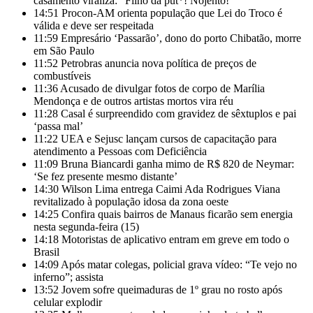
casamento viraliza: “Filho da put*! Nojento!”
14:51
Procon-AM orienta população que Lei do Troco é
válida e deve ser respeitada
11:59
Empresário ‘Passarão’, dono do porto Chibatão, morre
em São Paulo
11:52
Petrobras anuncia nova política de preços de
combustíveis
11:36
Acusado de divulgar fotos de corpo de Marília
Mendonça e de outros artistas mortos vira réu
11:28
Casal é surpreendido com gravidez de sêxtuplos e pai
‘passa mal’
11:22
UEA e Sejusc lançam cursos de capacitação para
atendimento a Pessoas com Deficiência
11:09
Bruna Biancardi ganha mimo de R$ 820 de Neymar:
‘Se fez presente mesmo distante’
14:30
Wilson Lima entrega Caimi Ada Rodrigues Viana
revitalizado à população idosa da zona oeste
14:25
Confira quais bairros de Manaus ficarão sem energia
nesta segunda-feira (15)
14:18
Motoristas de aplicativo entram em greve em todo o
Brasil
14:09
Após matar colegas, policial grava vídeo: “Te vejo no
inferno”; assista
13:52
Jovem sofre queimaduras de 1º grau no rosto após
celular explodir