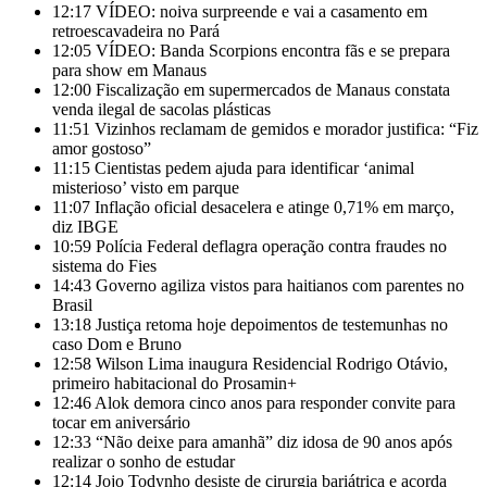
12:17
VÍDEO: noiva surpreende e vai a casamento em
retroescavadeira no Pará
12:05
VÍDEO: Banda Scorpions encontra fãs e se prepara
para show em Manaus
12:00
Fiscalização em supermercados de Manaus constata
venda ilegal de sacolas plásticas
11:51
Vizinhos reclamam de gemidos e morador justifica: “Fiz
amor gostoso”
11:15
Cientistas pedem ajuda para identificar ‘animal
misterioso’ visto em parque
11:07
Inflação oficial desacelera e atinge 0,71% em março,
diz IBGE
10:59
Polícia Federal deflagra operação contra fraudes no
sistema do Fies
14:43
Governo agiliza vistos para haitianos com parentes no
Brasil
13:18
Justiça retoma hoje depoimentos de testemunhas no
caso Dom e Bruno
12:58
Wilson Lima inaugura Residencial Rodrigo Otávio,
primeiro habitacional do Prosamin+
12:46
Alok demora cinco anos para responder convite para
tocar em aniversário
12:33
“Não deixe para amanhã” diz idosa de 90 anos após
realizar o sonho de estudar
12:14
Jojo Todynho desiste de cirurgia bariátrica e acorda