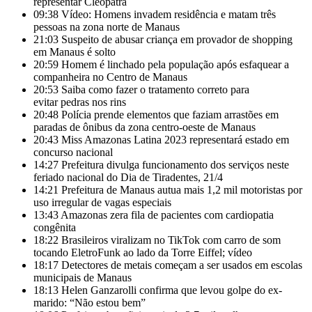
representar Cleópatra
09:38
Vídeo: Homens invadem residência e matam três
pessoas na zona norte de Manaus
21:03
Suspeito de abusar criança em provador de shopping
em Manaus é solto
20:59
Homem é linchado pela população após esfaquear a
companheira no Centro de Manaus
20:53
Saiba como fazer o tratamento correto para
evitar pedras nos rins
20:48
Polícia prende elementos que faziam arrastões em
paradas de ônibus da zona centro-oeste de Manaus
20:43
Miss Amazonas Latina 2023 representará estado em
concurso nacional
14:27
Prefeitura divulga funcionamento dos serviços neste
feriado nacional do Dia de Tiradentes, 21/4
14:21
Prefeitura de Manaus autua mais 1,2 mil motoristas por
uso irregular de vagas especiais
13:43
Amazonas zera fila de pacientes com cardiopatia
congênita
18:22
Brasileiros viralizam no TikTok com carro de som
tocando EletroFunk ao lado da Torre Eiffel; vídeo
18:17
Detectores de metais começam a ser usados em escolas
municipais de Manaus
18:13
Helen Ganzarolli confirma que levou golpe do ex-
marido: “Não estou bem”