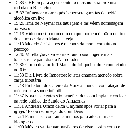
15:39
CBF prepara ações contra o racismo para próxima
rodada do Brasileiro
15:32
Influencer morre após beber sete garrafas de bebida
alcoólica em live
15:26
Irmã de Neymar faz tatuagem e fãs vêem homenagem
ao Vasco
15:19
Vídeo mostra momento em que homem é m0rto dentro
de churrascaria em Manaus; veja
11:13
Modelo de 14 anos é encontrada morta com tiro no
pescoço
12:46
Mirella grava vídeo mostrando sua lingerie mais
transparente para dia do Namorados
12:36
Corpo de ator Jeff Machado foi queimado e concretado
no Rio
11:53
Dia Livre de Impostos: lojistas chamam atenção sobre
carga tributária
11:43
Prefeitura de Careiro da Várzea anuncia contratação de
médico para saúde infantil
11:37
Novos pacientes são beneficiados com implante coclear
na rede pública de Saúde do Amazonas
11:31
Andressa Urach deixa Onlyfans após voltar para a
igreja: ‘Estou recomeçando com Deus’
11:24
Famílias encontram caminhos para adotar irmãos
biológicos
11:09
México vai isentar brasileiros de visto, assim como o