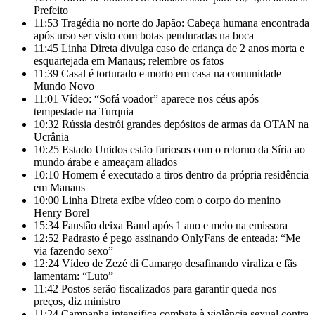
Prefeito
11:53
Tragédia no norte do Japão: Cabeça humana encontrada
após urso ser visto com botas penduradas na boca
11:45
Linha Direta divulga caso de criança de 2 anos morta e
esquartejada em Manaus; relembre os fatos
11:39
Casal é torturado e morto em casa na comunidade
Mundo Novo
11:01
Vídeo: “Sofá voador” aparece nos céus após
tempestade na Turquia
10:32
Rússia destrói grandes depósitos de armas da OTAN na
Ucrânia
10:25
Estado Unidos estão furiosos com o retorno da Síria ao
mundo árabe e ameaçam aliados
10:10
Homem é executado a tiros dentro da própria residência
em Manaus
10:00
Linha Direta exibe vídeo com o corpo do menino
Henry Borel
15:34
Faustão deixa Band após 1 ano e meio na emissora
12:52
Padrasto é pego assinando OnlyFans de enteada: “Me
via fazendo sexo”
12:24
Vídeo de Zezé di Camargo desafinando viraliza e fãs
lamentam: “Luto”
11:42
Postos serão fiscalizados para garantir queda nos
preços, diz ministro
11:24
Campanha intensifica combate à violência sexual contra