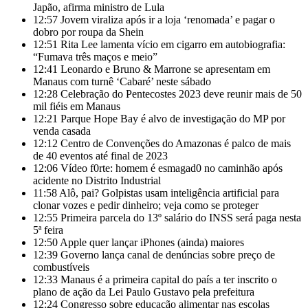
Japão, afirma ministro de Lula
12:57
Jovem viraliza após ir a loja ‘renomada’ e pagar o
dobro por roupa da Shein
12:51
Rita Lee lamenta vício em cigarro em autobiografia:
“Fumava três maços e meio”
12:41
Leonardo e Bruno & Marrone se apresentam em
Manaus com turnê ‘Cabaré’ neste sábado
12:28
Celebração do Pentecostes 2023 deve reunir mais de 50
mil fiéis em Manaus
12:21
Parque Hope Bay é alvo de investigação do MP por
venda casada
12:12
Centro de Convenções do Amazonas é palco de mais
de 40 eventos até final de 2023
12:06
Vídeo f0rte: homem é esmagad0 no caminhão após
acidente no Distrito Industrial
11:58
Alô, pai? Golpistas usam inteligência artificial para
clonar vozes e pedir dinheiro; veja como se proteger
12:55
Primeira parcela do 13º salário do INSS será paga nesta
5ª feira
12:50
Apple quer lançar iPhones (ainda) maiores
12:39
Governo lança canal de denúncias sobre preço de
combustíveis
12:33
Manaus é a primeira capital do país a ter inscrito o
plano de ação da Lei Paulo Gustavo pela prefeitura
12:24
Congresso sobre educação alimentar nas escolas