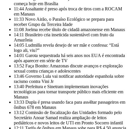
começa hoje em Brasília
11:44
Assaltante é preso após troca de tiros com a ROCAM
em Manaus
11:33
Novo Airão, o Paraíso Ecológico se prepara para
receber Grupo da Terceira Idade
11:08
Joelma recebe título de cidadã amazonense em Manaus
14:11
Brasileiro cria inseticida sustentável com fruto da
Amazônia
14:05
Ludmilla revela desejo de ser mãe e confessa: “Está
logo ali, viu?”
14:01
Garota sequestrada há seis anos nos EUA é encontrada
após aparecer em série de TV
13:52
Faça Bonito: Amazonas discute avanços e exploração
sexual contra crianças e adolescentes
13:46
Governo Lula vai notificar autoridade espanhola sobre
racismo contra Vini Jr
13:40
Prefeitura e Sinetram implementam inovações
tecnológicas para tornar transporte público mais eficiente em
Manaus
13:33
Dupla é presa usando faca para ass4ltar passageiros em
ônibus 678 em Manaus
13:12
Comissão de fiscalização das Unidades formado pelo
Secretário Anoar Samad realiza ampliação de leitos
pediátricos e novos leitos de UTI em Pronto Socorro infantil
12:11
Tarifa de ônibus em Manaus sobe para R$ 4,50 anuncia