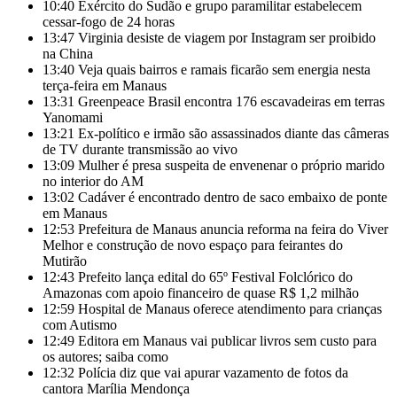
10:40
Exército do Sudão e grupo paramilitar estabelecem
cessar-fogo de 24 horas
13:47
Virginia desiste de viagem por Instagram ser proibido
na China
13:40
Veja quais bairros e ramais ficarão sem energia nesta
terça-feira em Manaus
13:31
Greenpeace Brasil encontra 176 escavadeiras em terras
Yanomami
13:21
Ex-político e irmão são assassinados diante das câmeras
de TV durante transmissão ao vivo
13:09
Mulher é presa suspeita de envenenar o próprio marido
no interior do AM
13:02
Cadáver é encontrado dentro de saco embaixo de ponte
em Manaus
12:53
Prefeitura de Manaus anuncia reforma na feira do Viver
Melhor e construção de novo espaço para feirantes do
Mutirão
12:43
Prefeito lança edital do 65º Festival Folclórico do
Amazonas com apoio financeiro de quase R$ 1,2 milhão
12:59
Hospital de Manaus oferece atendimento para crianças
com Autismo
12:49
Editora em Manaus vai publicar livros sem custo para
os autores; saiba como
12:32
Polícia diz que vai apurar vazamento de fotos da
cantora Marília Mendonça