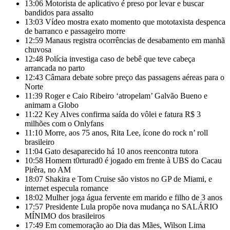
13:06
Motorista de aplicativo é preso por levar e buscar
bandidos para assalto
13:03
Vídeo mostra exato momento que mototaxista despenca
de barranco e passageiro morre
12:59
Manaus registra ocorrências de desabamento em manhã
chuvosa
12:48
Polícia investiga caso de bebê que teve cabeça
arrancada no parto
12:43
Câmara debate sobre preço das passagens aéreas para o
Norte
11:39
Roger e Caio Ribeiro ‘atropelam’ Galvão Bueno e
animam a Globo
11:22
Key Alves confirma saída do vôlei e fatura R$ 3
milhões com o Onlyfans
11:10
Morre, aos 75 anos, Rita Lee, ícone do rock n’ roll
brasileiro
11:04
Gato desaparecido há 10 anos reencontra tutora
10:58
Homem t0rturad0 é jogado em frente à UBS do Cacau
Pirêra, no AM
18:07
Shakira e Tom Cruise são vistos no GP de Miami, e
internet especula romance
18:02
Mulher joga água fervente em marido e filho de 3 anos
17:57
Presidente Lula propõe nova mudança no SALÁRIO
MÍNIMO dos brasileiros
17:49
Em comemoração ao Dia das Mães, Wilson Lima