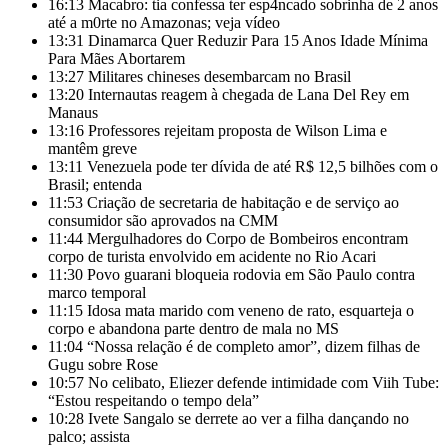
16:13
Macabro: tia confessa ter esp4ncado sobrinha de 2 anos
até a m0rte no Amazonas; veja vídeo
13:31
Dinamarca Quer Reduzir Para 15 Anos Idade Mínima
Para Mães Abortarem
13:27
Militares chineses desembarcam no Brasil
13:20
Internautas reagem à chegada de Lana Del Rey em
Manaus
13:16
Professores rejeitam proposta de Wilson Lima e
mantêm greve
13:11
Venezuela pode ter dívida de até R$ 12,5 bilhões com o
Brasil; entenda
11:53
Criação de secretaria de habitação e de serviço ao
consumidor são aprovados na CMM
11:44
Mergulhadores do Corpo de Bombeiros encontram
corpo de turista envolvido em acidente no Rio Acari
11:30
Povo guarani bloqueia rodovia em São Paulo contra
marco temporal
11:15
Idosa mata marido com veneno de rato, esquarteja o
corpo e abandona parte dentro de mala no MS
11:04
“Nossa relação é de completo amor”, dizem filhas de
Gugu sobre Rose
10:57
No celibato, Eliezer defende intimidade com Viih Tube:
“Estou respeitando o tempo dela”
10:28
Ivete Sangalo se derrete ao ver a filha dançando no
palco; assista