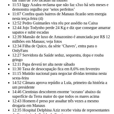
dar mais de 100 facadas na mulher
11:53
Iggy Azalea reclama que não faz s3xo há seis meses e
demonstra orgulho por ‘seios perfeitos’
11:07
Confira quais bairros de Manaus ficarão sem energia
nesta terça-feira (4)
12:52
Pedro Guimarães vira réu por assédio na Caixa
12:44
Jojo Todynho perde 24 Kg e diz que consegue amarrar
sapatos e subir escadas
12:39
Mansão de luxo de Amazonino é anunciada por R$ 12
milhões em Manaus; veja fotos
12:34
Filha de Quico, da série ‘Chaves’, entra para o
OnlyFans
12:27
Servidora da Saúde seduz, sequestra, dopa e rouba
gringo
12:11
Papa deverá ter alta neste sábado
11:30
Taxa de desocupação fica em 8,6% em fevereiro
11:15
Mutirão nacional para negociar dívidas termina nesta
sexta-feira
14:52
Câmara aprova repúdio a Lula, primeiro da história a
um presidente
14:46
Cientistas descobrem enorme ‘oceano’ abaixo da
superfície da Terra maior do que todos os mares acima
12:43
Homem é preso por assaltar três vezes a mesmo
drogaria em Manaus
12:35
Hospital Delphina Aziz recebe visita de representantes