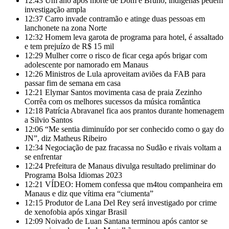
12:43
Um ano após morte de Dom e Bruno, indígenas pedem
investigação ampla
12:37
Carro invade contramão e atinge duas pessoas em
lanchonete na zona Norte
12:32
Homem leva garota de programa para hotel, é assaltado
e tem prejuízo de R$ 15 mil
12:29
Mulher corre o risco de ficar cega após brigar com
adolescente por namorado em Manaus
12:26
Ministros de Lula aproveitam aviões da FAB para
passar fim de semana em casa
12:21
Elymar Santos movimenta casa de praia Zezinho
Corrêa com os melhores sucessos da música romântica
12:18
Patrícia Abravanel fica aos prantos durante homenagem
a Silvio Santos
12:06
“Me sentia diminuído por ser conhecido como o gay do
JN”, diz Matheus Ribeiro
12:34
Negociação de paz fracassa no Sudão e rivais voltam a
se enfrentar
12:24
Prefeitura de Manaus divulga resultado preliminar do
Programa Bolsa Idiomas 2023
12:21
VÍDEO: Homem confessa que m4tou companheira em
Manaus e diz que vítima era “ciumenta”
12:15
Produtor de Lana Del Rey será investigado por crime
de xenofobia após xingar Brasil
12:09
Noivado de Luan Santana terminou após cantor se