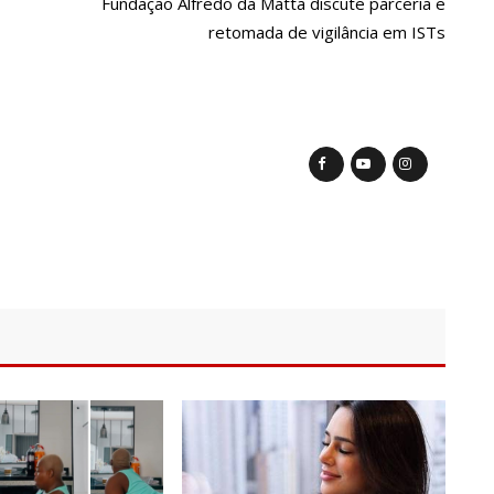
Fundação Alfredo da Matta discute parceria e
retomada de vigilância em ISTs
menta casa de praia Zezinho Corrêa com os melhores sucessos
fica aos prantos durante homenagem a Silvio Santos
o por ser conhecido como o gay do JN”, diz Matheus Ribeiro
racassa no Sudão e rivais voltam a se enfrentar
s divulga resultado preliminar do Programa Bolsa Idiomas 2023
ssa que m4tou companheira em Manaus e diz que vítima era