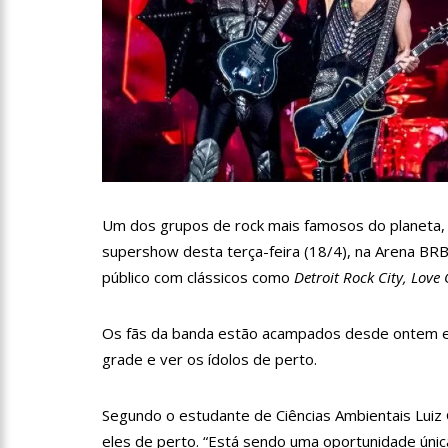
12:30
Prefeitura garante s
12:13
Mulher é presa após
12:08
Advogado é aprovad
11:33
PF faz operação cont
Um dos grupos de rock mais famosos do planeta, a
supershow desta terça-feira (18/4), na Arena BRB
público com clássicos como
Detroit Rock City, Love
11:21
Confrontos entre fa
Os fãs da banda estão acampados desde ontem em
11:02
Prefeitura realiza 
grade e ver os ídolos de perto.
Folclórico do Amazonas, nes
10:57
Mulher que teve pe
Segundo o estudante de Ciências Ambientais Luiz G
eles de perto. “Está sendo uma oportunidade úni
membro perdido