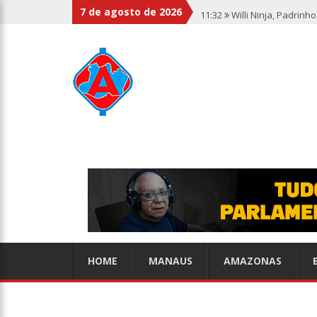
7 de agosto de 2026
11:32
Willi Ninja, Padrin
11:13
Bolsa fecha no maio
11:09
Dia Nacional da Imu
11:02
Linhas telefônicas 
10:50
Quarteto é preso p
10:45
Dudu Camargo foi d
HOME
MANAUS
AMAZONAS
10:22
El Niño começa ante