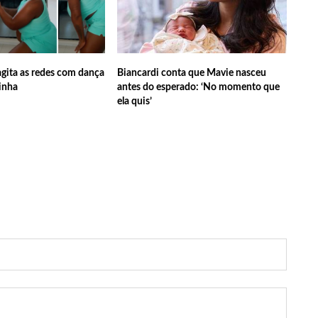
l Rey será investigado por crime de xenofobia após xingar Brasil
tana terminou após cantor se reaproximar da ex, Jade
gita as redes com dança
Biancardi conta que Mavie nasceu
inha
antes do esperado: ‘No momento que
ela quis’
vocação da lista de espera do Fies encerra nesta sexta
s abre inscrições gratuitas para treinamento sobre marketing
mi realiza grande caminhada para combater a violência contra o
284 vagas de emprego nesta quinta-feira, 1º/6
á pode ir para o regime aberto; veja outros casos