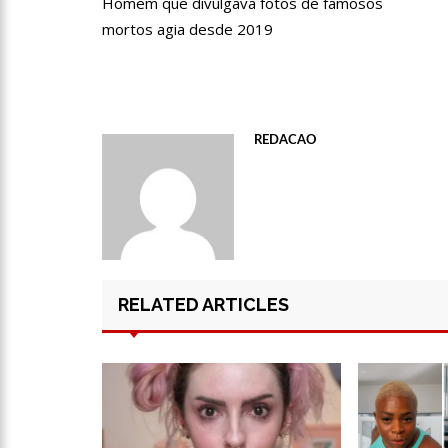
Homem que divulgava fotos de famosos
de
mortos agia desde 2019
Post
12:21
Elymar Santos movi
da música romântica
12:18
Patrícia Abravanel 
REDACAO
12:06
“Me sentia diminuíd
12:34
Negociação de paz f
RELATED ARTICLES
12:24
Prefeitura de Manau
12:21
VÍDEO: Homem confe
“ciumenta”