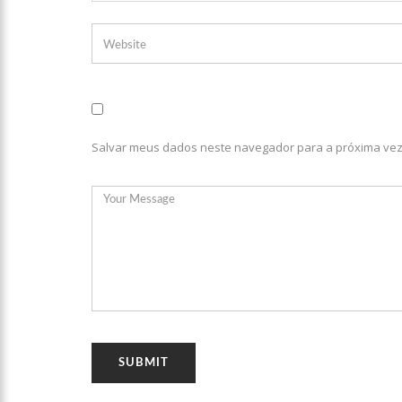
13:01
VÍDEO: Influenciado
12:51
Modelo e jornalista
Salvar meus dados neste navegador para a próxima vez
12:31
Suspeito de matar 
12:17
Ataque em escola na
12:06
Petrobras reduz pr
11:57
Mais Médicos tem cer