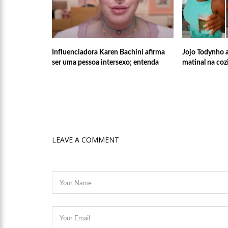
12:15
Produtor de Lana De
12:09
Noivado de Luan San
Influenciadora Karen Bachini afirma
Jojo Todynho a
Magalhães
ser uma pessoa intersexo; entenda
matinal na coz
12:01
Última Chamada: Con
11:53
Prefeitura de Manau
digital
LEAVE A COMMENT
10:01
Junho violeta – Cai
idoso
13:11
Sine Manaus oferta 
13:06
Anna Carolina Jatob