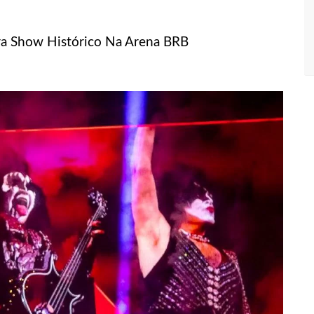
egularidades na pesagem de produtos e notifica supermercado em
Para Show Histórico Na Arena BRB
presos suspeitos de estupr4r criança de cinco anos, em Parintins
so ao tentar aplicar golpe de R$ 17 mil na zona Sul de Manaus
ê do mundo de útero transplantado por robôs
 sofre golpe de R$ 4,3 milhões ao tentar comprar carro de luxo
s: mais de R$ 2,2 bilhões estão disponíveis para acesso ao