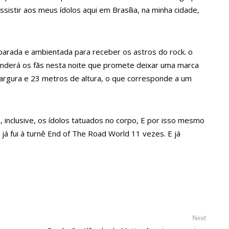
sistir aos meus ídolos aqui em Brasília, na minha cidade,
strud Gilberto, a voz de ‘Garota de Ipanema’ em inglês
arada e ambientada para receber os astros do rock. o
s lança ‘Pense Antes’ sobre prevenção e combate às drogas nas
nderá os fãs nesta noite que promete deixar uma marca
 largura e 23 metros de altura, o que corresponde a um
de Dom e Bruno, indígenas pedem investigação ampla
, inclusive, os ídolos tatuados no corpo, E por isso mesmo
amão e atinge duas pessoas em lanchonete na zona Norte
á fui à turnê End of The Road World 11 vezes. E já
e programa para hotel, é assaltado e tem prejuízo de R$ 15 mil
o de ficar cega após brigar com adolescente por namorado em
Next
Next
proveitam aviões da FAB para passar fim de semana em casa
post: