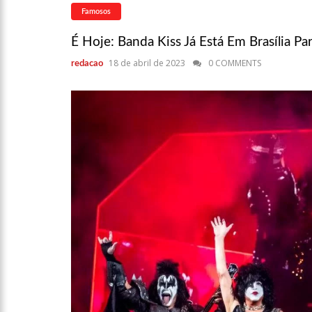
Niño”
Famosos
13:09
Ipem-AM flagra irr
É Hoje: Banda Kiss Já Está Em Brasília 
Manaus
18 de abril de 2023
0 COMMENTS
redacao
13:05
Mãe e padrasto são 
13:01
Falso corretor é pre
12:56
Nasce primeiro beb
12:43
Jogador do Flamengo
12:37
Plano Safra Amazona
crédito para o biênio 23/24