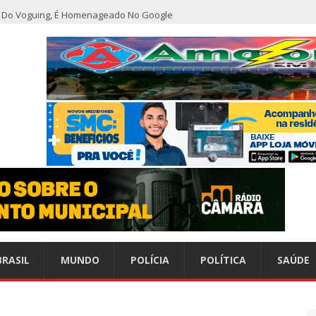
ho Do Voguing, É Homenageado No Google
r nível em sete meses após inflação recuar
nização alerta para baixas coberturas vacinais
do CCC seguem inoperantes em razão de falha complexa na Oi
or furto de transformador de poste em Manaus
emitido do SBT após defecar no chão do camarim
BRASIL
MUNDO
POLÍCIA
POLÍTICA
SAÚDE
s do esperado e climatologistas veem chance de um “super El