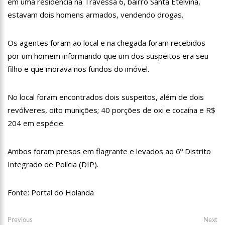
em uma residência na Travessa 6, bairro Santa Etelvina,
12:06
“Me sentia diminuído por ser conhecido como o gay do JN”,
estavam dois homens armados, vendendo drogas.
diz Matheus Ribeiro
12:34
Negociação de paz fracassa no Sudão e rivais voltam a se
enfrentar
Os agentes foram ao local e na chegada foram recebidos
12:24
Prefeitura de Manaus divulga resultado preliminar do
por um homem informando que um dos suspeitos era seu
Programa Bolsa Idiomas 2023
filho e que morava nos fundos do imóvel.
12:21
VÍDEO: Homem confessa que m4tou companheira em
Manaus e diz que vítima era “ciumenta”
No local foram encontrados dois suspeitos, além de dois
12:15
Produtor de Lana Del Rey será investigado por crime de
xenofobia após xingar Brasil
revólveres, oito munições; 40 porções de oxi e cocaína e R$
12:09
Noivado de Luan Santana terminou após cantor se
204 em espécie.
reaproximar da ex, Jade Magalhães
12:01
Última Chamada: Convocação da lista de espera do Fies
Ambos foram presos em flagrante e levados ao 6º Distrito
encerra nesta sexta
Integrado de Polícia (DIP).
11:53
Prefeitura de Manaus abre inscrições gratuitas para
treinamento sobre marketing digital
10:01
Junho violeta – Caimi realiza grande caminhada para
Fonte: Portal do Holanda
combater a violência contra o idoso
13:11
Sine Manaus oferta 284 vagas de emprego nesta quinta-
Navegação
feira, 1º/6
Previous
Ne
Previous
Next