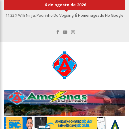
6 de agosto de 2026
11:32
Willi Ninja, Padrinho Do Voguing, É Homenageado No Google
11:13
Bolsa fecha no maior nível em sete meses após inflação
recuar
11:09
Dia Nacional da Imunização alerta para baixas coberturas
vacinais
11:02
Linhas telefônicas do CCC seguem inoperantes em razão de
falha complexa na Oi
10:50
Quarteto é preso por furto de transformador de poste em
Manaus
10:45
Dudu Camargo foi demitido do SBT após defecar no chão do
camarim
10:22
El Niño começa antes do esperado e climatologistas veem
chance de um “super El Niño”
13:09
Ipem-AM flagra irregularidades na pesagem de produtos e
notifica supermercado em Manaus
13:05
Mãe e padrasto são presos suspeitos de estupr4r criança de
cinco anos, em Parintins