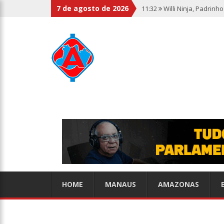
7 de agosto de 2026
11:32
Willi Ninja, Padrin
11:13
Bolsa fecha no maio
11:09
Dia Nacional da Imu
11:02
Linhas telefônicas 
10:50
Quarteto é preso p
10:45
Dudu Camargo foi d
HOME
MANAUS
AMAZONAS
10:22
El Niño começa ante