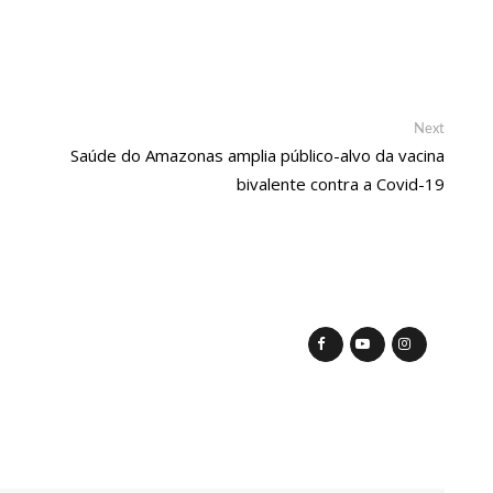
menta casa de praia Zezinho Corrêa com os melhores sucessos
Next
Next
fica aos prantos durante homenagem a Silvio Santos
post:
Saúde do Amazonas amplia público-alvo da vacina
bivalente contra a Covid-19
o por ser conhecido como o gay do JN”, diz Matheus Ribeiro
racassa no Sudão e rivais voltam a se enfrentar
s divulga resultado preliminar do Programa Bolsa Idiomas 2023
ssa que m4tou companheira em Manaus e diz que vítima era