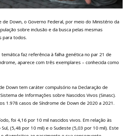
erviços essenciais no feriadão de Corpus Christi
me de Down, o Governo Federal, por meio do Ministério da
 tentar arrancar órgão genital do marido em Manaus
opulação sobre inclusão e da busca pelas mesmas
s para todos.
o aos 92 anos na OAB: ‘Realização de um sonho’
 temática faz referência à falha genética no par 21 de
ndrome, aparece com três exemplares – conhecida como
ra falsificação de dinheiro no Rio de Janeiro
cções em guerra se intensificam no Sudão
 de Down tem caráter compulsório na Declaração de
Sistema de Informações sobre Nascidos Vivos (Sinasc).
dos 1.978 casos de Síndrome de Down de 2020 a 2021.
sorteio da ordem de apresentação dos grupos no 65º Festival
ta terça-feira (6)
íodo, foi 4,16 por 10 mil nascidos vivos. Em relação às
rna amputada após picada de aranha ainda sente cãibra no
ul, (5,48 por 10 mil) e o Sudeste (5,03 por 10 mil). Este
 o diagnóstico ao nascimento e sua consequente