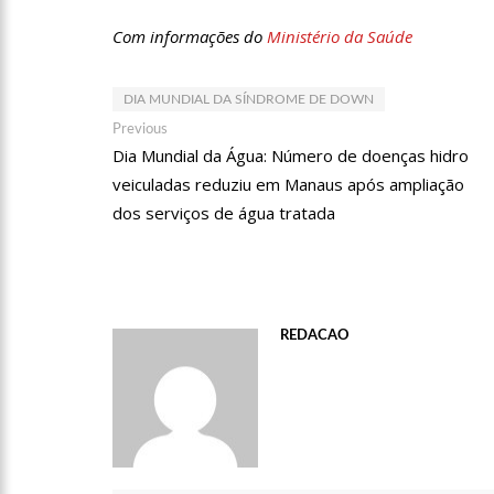
Com informações do
Ministério da Saúde
12:21
Elymar Santos movi
DIA MUNDIAL DA SÍNDROME DE DOWN
da música romântica
Navegação
Previous
Previous
12:18
Patrícia Abravanel 
post:
Dia Mundial da Água: Número de doenças hidro
de
veiculadas reduziu em Manaus após ampliação
Post
dos serviços de água tratada
12:06
“Me sentia diminuíd
12:34
Negociação de paz f
REDACAO
12:24
Prefeitura de Manau
12:21
VÍDEO: Homem confe
“ciumenta”