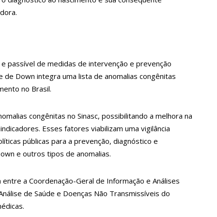
adora.
strud Gilberto, a voz de ‘Garota de Ipanema’ em inglês
s lança ‘Pense Antes’ sobre prevenção e combate às drogas nas
 e passível de medidas de intervenção e prevenção
e de Down integra uma lista de anomalias congênitas
de Dom e Bruno, indígenas pedem investigação ampla
mento no Brasil.
amão e atinge duas pessoas em lanchonete na zona Norte
anomalias congênitas no Sinasc, possibilitando a melhora na
dicadores. Esses fatores viabilizam uma vigilância
líticas públicas para a prevenção, diagnóstico e
e programa para hotel, é assaltado e tem prejuízo de R$ 15 mil
n e outros tipos de anomalias.
ia entre a Coordenação-Geral de Informação e Análises
o de ficar cega após brigar com adolescente por namorado em
Análise de Saúde e Doenças Não Transmissíveis do
édicas.
proveitam aviões da FAB para passar fim de semana em casa