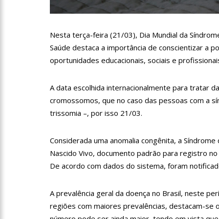
12:30
Prefeitura garante s
Nesta terça-feira (21/03), Dia Mundial da Síndro
12:13
Mulher é presa após
Saúde destaca a importância de conscientizar a p
oportunidades educacionais, sociais e profissionai
12:08
Advogado é aprovad
A data escolhida internacionalmente para tratar da
cromossomos, que no caso das pessoas com a sí
11:33
PF faz operação cont
trissomia –, por isso 21/03.
11:21
Confrontos entre fa
Considerada uma anomalia congênita, a Síndrome
Nascido Vivo, documento padrão para registro no 
De acordo com dados do sistema, foram notifica
11:02
Prefeitura realiza 
Folclórico do Amazonas, nes
A prevalência geral da doença no Brasil, neste per
10:57
Mulher que teve pe
regiões com maiores prevalências, destacam-se o S
número pode ser ainda maior, tendo em vista que
membro perdido