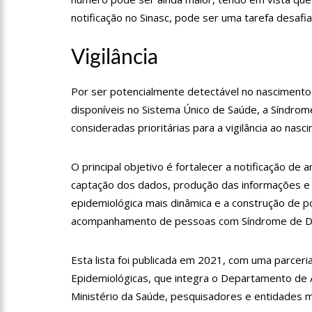
notificação no Sinasc, pode ser uma tarefa desafi
10:47
Morre aos 83 anos A
Vigilância
10:27
Prefeitura de Manau
Por ser potencialmente detectável no nascimento
escolas municipais
disponíveis no Sistema Único de Saúde, a Síndrom
12:43
Um ano após morte 
consideradas prioritárias para a vigilância ao nasci
12:37
Carro invade contr
O principal objetivo é fortalecer a notificação de 
captação dos dados, produção das informações e in
epidemiológica mais dinâmica e a construção de po
12:32
Homem leva garota d
acompanhamento de pessoas com Síndrome de Dow
Esta lista foi publicada em 2021, com uma parcer
12:29
Mulher corre o risc
Epidemiológicas, que integra o Departamento de 
Manaus
Ministério da Saúde, pesquisadores e entidades m
12:26
Ministros de Lula a