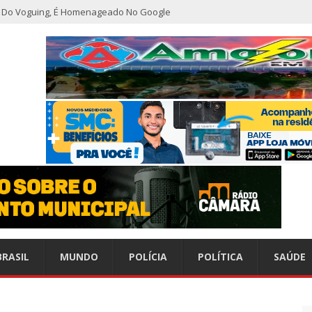
ho Do Voguing, É Homenageado No Google
r nível em sete meses após inflação recuar
nização alerta para baixas coberturas vacinais
do CCC seguem inoperantes em razão de falha complexa na Oi
or furto de transformador de poste em Manaus
emitido do SBT após defecar no chão do camarim
BRASIL
MUNDO
POLÍCIA
POLÍTICA
SAÚDE
s do esperado e climatologistas veem chance de um “super El