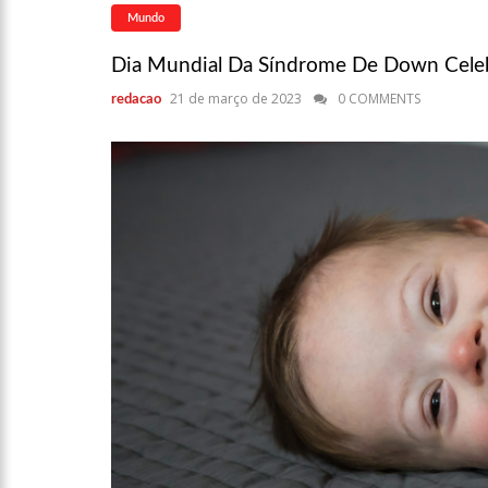
Niño”
Mundo
13:09
Ipem-AM flagra irr
Dia Mundial Da Síndrome De Down Celeb
Manaus
21 de março de 2023
0 COMMENTS
redacao
13:05
Mãe e padrasto são 
13:01
Falso corretor é pre
12:56
Nasce primeiro beb
12:43
Jogador do Flamengo
12:37
Plano Safra Amazona
crédito para o biênio 23/24