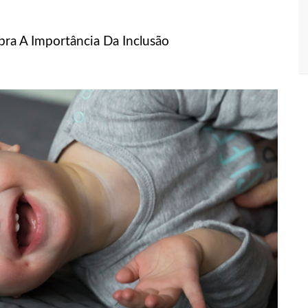
egularidades na pesagem de produtos e notifica supermercado em
ra A Importância Da Inclusão
presos suspeitos de estupr4r criança de cinco anos, em Parintins
so ao tentar aplicar golpe de R$ 17 mil na zona Sul de Manaus
ê do mundo de útero transplantado por robôs
 sofre golpe de R$ 4,3 milhões ao tentar comprar carro de luxo
s: mais de R$ 2,2 bilhões estão disponíveis para acesso ao