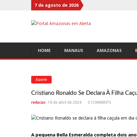
7 de agosto de 2026
11:48
Brasileiros ainda não sacaram R$ 7,08 bi de valore
11:32
Willi Ninja, Padrinho Do Voguing, É Homenageado 
11:13
Bolsa fecha no maior nível em sete meses após inf
11:09
Dia Nacional da Imunização alerta para baixas cob
HOME
MANAUS
AMAZONAS
11:02
Linhas telefônicas do CCC seguem inoperantes em 
10:50
Quarteto é preso por furto de transformador de 
10:45
Dudu Camargo foi demitido do SBT após defecar n
Esporte
10:22
El Niño começa antes do esperado e climatologista
Cristiano Ronaldo Se Declara À Filha Caç
13:09
Ipem-AM flagra irregularidades na pesagem de pr
18 de abril de 2024
0 COMMENTS
redacao
13:05
Mãe e padrasto são presos suspeitos de estupr4r c
13:01
Falso corretor é preso ao tentar aplicar golpe de 
12:56
Nasce primeiro bebê do mundo de útero transplan
A pequena Bella Esmeralda completa dois ano