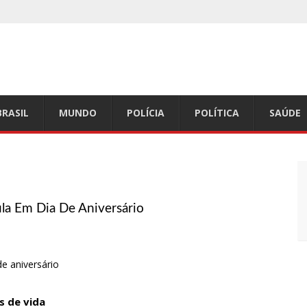
s a receber
No Google
lação recuar
erturas vacinais
BRASIL
MUNDO
POLÍCIA
POLÍTICA
SAÚDE
razão de falha complexa na Oi
poste em Manaus
o chão do camarim
s veem chance de um “super El Niño”
ula Em Dia De Aniversário
odutos e notifica supermercado em Manaus
riança de cinco anos, em Parintins
R$ 17 mil na zona Sul de Manaus
tado por robôs
s de vida