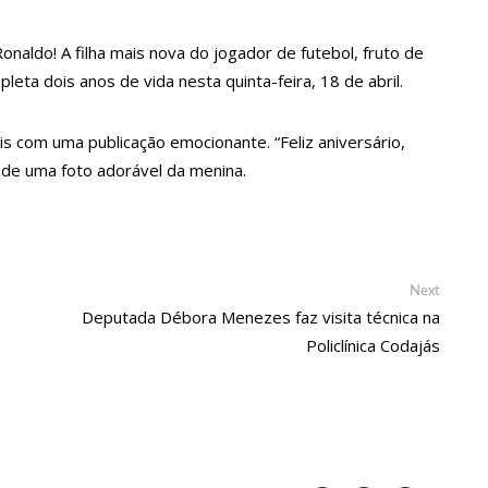
 ao tentar comprar carro de luxo
 disponíveis para acesso ao crédito para o biênio 23/24
naldo! A filha mais nova do jogador de futebol, fruto de
ta dois anos de vida nesta quinta-feira, 18 de abril.
 de Corpus Christi
l do marido em Manaus
is com uma publicação emocionante. “Feliz aniversário,
ação de um sonho’
de uma foto adorável da menina.
Rio de Janeiro
am no Sudão
o dos grupos no 65º Festival Folclórico do Amazonas, nesta terça-
Next
Next
post:
Deputada Débora Menezes faz visita técnica na
Policlínica Codajás
aranha ainda sente cãibra no membro perdido
a de Ipanema’ em inglês
revenção e combate às drogas nas escolas municipais
dem investigação ampla