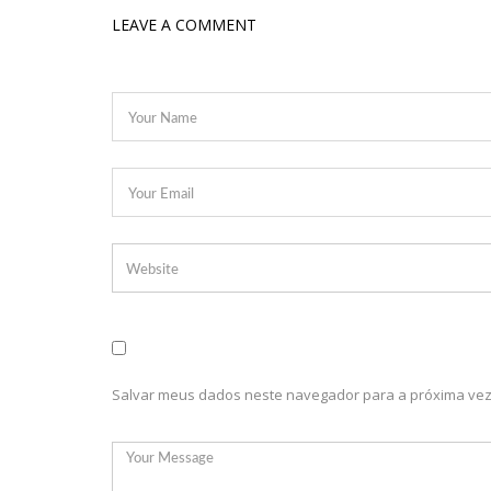
LEAVE A COMMENT
10:01
Junho violeta – Caimi realiza grande caminhada par
13:11
Sine Manaus oferta 284 vagas de emprego nesta qui
13:06
Anna Carolina Jatobá pode ir para o regime aberto;
13:01
VÍDEO: Influenciadoras são investigadas por crime 
12:51
Modelo e jornalista falece após complicações duran
12:31
Suspeito de matar menina de 2 anos no AM é pres
12:17
Ataque em escola na Suécia deixa pelo menos três
12:06
Petrobras reduz preços de querosene de aviação
11:57
Mais Médicos tem cerca de 34 mil profissionais insc
16:22
Jovens matam mulher para vender os seus olhos po
Salvar meus dados neste navegador para a próxima vez
16:18
Ator de ‘Mulheres Apaixonadas’ expõe mensagens
16:13
Macabro: tia confessa ter esp4ncado sobrinha de 
13:31
Dinamarca Quer Reduzir Para 15 Anos Idade Míni