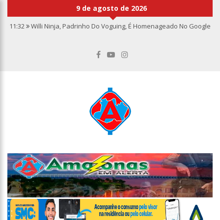
9 de agosto de 2026
11:32
Willi Ninja, Padrinho Do Voguing, É Homenageado No Google
11:13
Bolsa fecha no maior nível em sete meses após inflação
recuar
11:09
Dia Nacional da Imunização alerta para baixas coberturas
vacinais
11:02
Linhas telefônicas do CCC seguem inoperantes em razão de
falha complexa na Oi
10:50
Quarteto é preso por furto de transformador de poste em
Manaus
10:45
Dudu Camargo foi demitido do SBT após defecar no chão do
camarim
10:22
El Niño começa antes do esperado e climatologistas veem
chance de um “super El Niño”
13:09
Ipem-AM flagra irregularidades na pesagem de produtos e
notifica supermercado em Manaus
13:05
Mãe e padrasto são presos suspeitos de estupr4r criança de
cinco anos, em Parintins