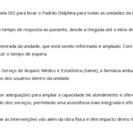
 após brigar com adolescente por namorado em Manaus
a SES para levar o Padrão Delphina para todas as unidades da re
s da FAB para passar fim de semana em casa
aia Zezinho Corrêa com os melhores sucessos da música romântica
 tempo de resposta ao paciente, desde a chegada até o início d
 durante homenagem a Silvio Santos
e entrada da unidade, que está sendo reformado e ampliado. Com
do como o gay do JN”, diz Matheus Ribeiro
uzir o tempo de espera.
 e rivais voltam a se enfrentar
ado preliminar do Programa Bolsa Idiomas 2023
rviço de Arquivo Médico e Estatística (Same), a farmácia ambulat
ação dos usuários dentro da unidade.
ompanheira em Manaus e diz que vítima era “ciumenta”
igado por crime de xenofobia após xingar Brasil
por adequações para ampliar a capacidade de atendimento e ofer
pós cantor se reaproximar da ex, Jade Magalhães
 dos serviços, permitindo uma assistência mais integrada e efic
 de espera do Fies encerra nesta sexta
e as intervenções vão além da obra física e têm impacto direto 
 gratuitas para treinamento sobre marketing digital
 caminhada para combater a violência contra o idoso