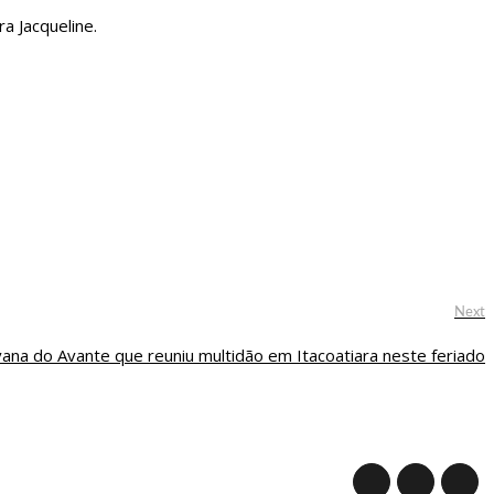
a Jacqueline.
N
Next
p
ana do Avante que reuniu multidão em Itacoatiara neste feriado