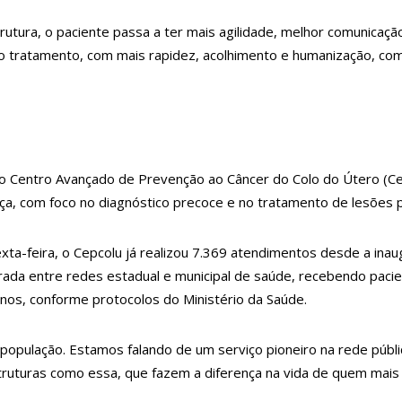
rego nesta quinta-feira, 1º/6
trutura, o paciente passa a ter mais agilidade, melhor comunic
regime aberto; veja outros casos
é o tratamento, com mais rapidez, acolhimento e humanização, co
das por crime de racismo contra crianças
licações durante remoção de silicone industrial
 no AM é preso
lo menos três alunos feridos
 do Centro Avançado de Prevenção ao Câncer do Colo do Útero (
ça, com foco no diagnóstico precoce e no tratamento de lesões 
ne de aviação
issionais inscritos
ta-feira, o Cepcolu já realizou 7.369 atendimentos desde a inaug
seus olhos por cerca de 450 reais
grada entre redes estadual e municipal de saúde, recebendo pac
põe mensagens sem respostas de Bruna Marquezine
nos, conforme protocolos do Ministério da Saúde.
 sobrinha de 2 anos até a m0rte no Amazonas; veja vídeo
população. Estamos falando de um serviço pioneiro na rede púb
os Idade Mínima Para Mães Abortarem
ruturas como essa, que fazem a diferença na vida de quem mais 
rasil