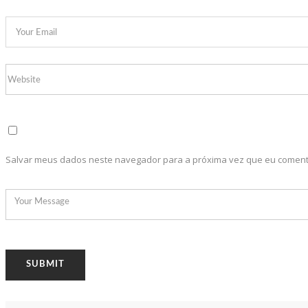
11:13
Modelo de 14 anos é encontrada mor
12:46
Mirella grava vídeo mostrando sua l
12:36
Corpo de ator Jeff Machado foi quei
11:53
Dia Livre de Impostos: lojistas cham
11:43
Prefeitura de Careiro da Várzea anu
11:37
Novos pacientes são beneficiados c
11:31
Andressa Urach deixa Onlyfans após 
Salvar meus dados neste navegador para a próxima vez que eu coment
11:24
Famílias encontram caminhos para ad
11:09
México vai isentar brasileiros de vis
12:57
Jovem viraliza após ir a loja ‘renom
12:51
Rita Lee lamenta vício em cigarro em
12:41
Leonardo e Bruno & Marrone se apr
12:28
Celebração do Pentecostes 2023 deve
12:21
Parque Hope Bay é alvo de investig