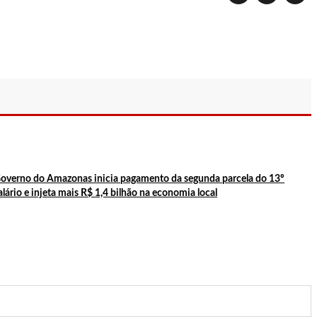
té 7 de junho
overno do Amazonas inicia pagamento da segunda parcela do 13º
alário e injeta mais R$ 1,4 bilhão na economia local