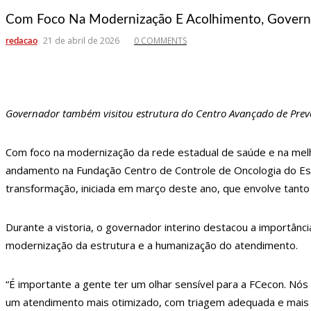
Com Foco Na Modernização E Acolhimento, Governa
12:37
Plano Safra Amazonas: mais de R$ 2,2
21 de abril de 2026
0 COMMENTS
redacao
12:30
Prefeitura garante serviços essencia
12:13
Mulher é presa após tentar arranca
12:08
Advogado é aprovado aos 92 anos na
Governador também visitou estrutura do Centro Avançado de Prev
11:33
PF faz operação contra falsificação d
11:21
Confrontos entre facções em guerra 
Com foco na modernização da rede estadual de saúde e na melho
11:02
Prefeitura realiza sorteio da ordem 
andamento na Fundação Centro de Controle de Oncologia do Es
transformação, iniciada em março deste ano, que envolve tanto 
10:57
Mulher que teve perna amputada ap
10:47
Morre aos 83 anos Astrud Gilberto, a
Durante a vistoria, o governador interino destacou a importân
10:27
Prefeitura de Manaus lança ‘Pense 
modernização da estrutura e a humanização do atendimento.
12:43
Um ano após morte de Dom e Bruno,
12:37
Carro invade contramão e atinge du
“É importante a gente ter um olhar sensível para a FCecon. Nós
um atendimento mais otimizado, com triagem adequada e mais q
12:32
Homem leva garota de programa para 