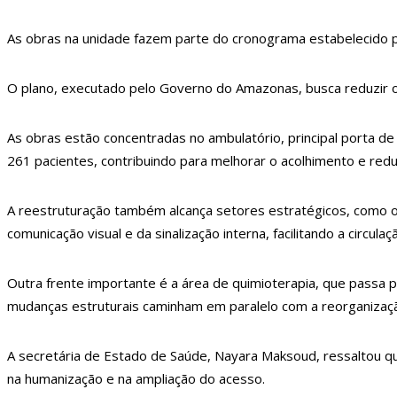
12:29
Mulher corre o risco de ficar cega
As obras na unidade fazem parte do cronograma estabelecido pel
12:26
Ministros de Lula aproveitam aviõe
12:21
Elymar Santos movimenta casa de pr
O plano, executado pelo Governo do Amazonas, busca reduzir o
12:18
Patrícia Abravanel fica aos prantos
As obras estão concentradas no ambulatório, principal porta d
12:06
“Me sentia diminuído por ser conheci
261 pacientes, contribuindo para melhorar o acolhimento e red
12:34
Negociação de paz fracassa no Sudão
12:24
Prefeitura de Manaus divulga result
A reestruturação também alcança setores estratégicos, como o Se
comunicação visual e da sinalização interna, facilitando a circul
12:21
VÍDEO: Homem confessa que m4tou c
12:15
Produtor de Lana Del Rey será invest
Outra frente importante é a área de quimioterapia, que passa 
12:09
Noivado de Luan Santana terminou a
mudanças estruturais caminham em paralelo com a reorganização
12:01
Última Chamada: Convocação da lista
A secretária de Estado de Saúde, Nayara Maksoud, ressaltou qu
11:53
Prefeitura de Manaus abre inscrições
na humanização e na ampliação do acesso.
10:01
Junho violeta – Caimi realiza grande