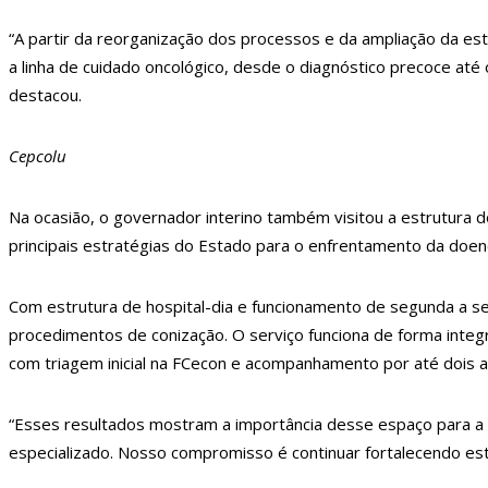
13:11
Sine Manaus oferta 284 vagas de emp
“A partir da reorganização dos processos e da ampliação da es
13:06
Anna Carolina Jatobá pode ir para o 
a linha de cuidado oncológico, desde o diagnóstico precoce at
destacou.
13:01
VÍDEO: Influenciadoras são investiga
12:51
Modelo e jornalista falece após comp
Cepcolu
12:31
Suspeito de matar menina de 2 anos
12:17
Ataque em escola na Suécia deixa pe
Na ocasião, o governador interino também visitou a estrutura
principais estratégias do Estado para o enfrentamento da doen
12:06
Petrobras reduz preços de querose
11:57
Mais Médicos tem cerca de 34 mil prof
Com estrutura de hospital-dia e funcionamento de segunda a sex
16:22
Jovens matam mulher para vender os 
procedimentos de conização. O serviço funciona de forma inte
16:18
Ator de ‘Mulheres Apaixonadas’ ex
com triagem inicial na FCecon e acompanhamento por até dois a
16:13
Macabro: tia confessa ter esp4ncado
“Esses resultados mostram a importância desse espaço para a 
13:31
Dinamarca Quer Reduzir Para 15 An
especializado. Nosso compromisso é continuar fortalecendo est
13:27
Militares chineses desembarcam no B