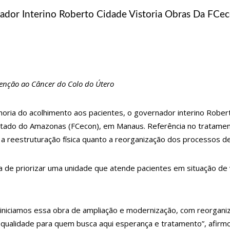
dor Interino Roberto Cidade Vistoria Obras Da FCe
 bilhões estão disponíveis para acesso ao crédito para o biênio 23/24
is no feriadão de Corpus Christi
r órgão genital do marido em Manaus
 OAB: ‘Realização de um sonho’
enção ao Câncer do Colo do Útero
e dinheiro no Rio de Janeiro
se intensificam no Sudão
ria do acolhimento aos pacientes, o governador interino Roberto
de apresentação dos grupos no 65º Festival Folclórico do Amazonas, nesta t
tado do Amazonas (FCecon), em Manaus. Referência no tratament
a reestruturação física quanto a reorganização dos processos de
ós picada de aranha ainda sente cãibra no membro perdido
 voz de ‘Garota de Ipanema’ em inglês
cia de priorizar uma unidade que atende pacientes em situação d
Antes’ sobre prevenção e combate às drogas nas escolas municipais
 indígenas pedem investigação ampla
as pessoas em lanchonete na zona Norte
 iniciamos essa obra de ampliação e modernização, com reorganiz
ualidade para quem busca aqui esperança e tratamento”, afirmo
hotel, é assaltado e tem prejuízo de R$ 15 mil