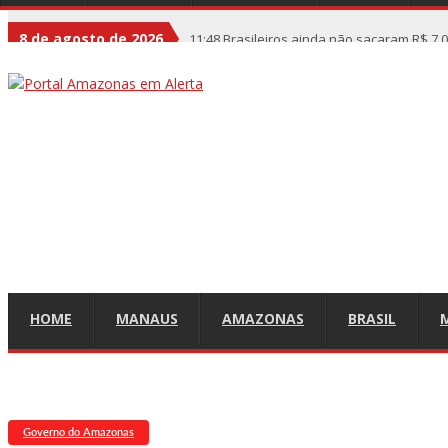
8 de agosto de 2026
11:48
Brasileiros ainda não sacaram R$ 7,0
11:32
Willi Ninja, Padrinho Do Voguing, É
11:13
Bolsa fecha no maior nível em sete 
11:09
Dia Nacional da Imunização alerta pa
11:02
Linhas telefônicas do CCC seguem i
10:50
Quarteto é preso por furto de tran
10:45
Dudu Camargo foi demitido do SBT a
10:22
El Niño começa antes do esperado e 
13:09
Ipem-AM flagra irregularidades na 
HOME
MANAUS
AMAZONAS
BRASIL
13:05
Mãe e padrasto são presos suspeitos
13:01
Falso corretor é preso ao tentar apl
12:56
Nasce primeiro bebê do mundo de út
Governo do Amazonas
12:43
Jogador do Flamengo sofre golpe de R