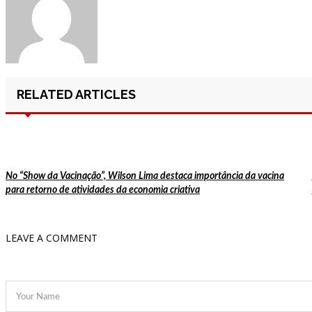
12:52
Policlínica Codajás realiza mais um
12:47
Jornada Cientifica da Fundação Hosp
12:39
Prefeitura de Manaus anuncia nova p
12:33
Tiroteio assusta público de campeona
RELATED ARTICLES
12:27
Câmara Cidadã: faltam dois dias par
12:21
Brasil aparece como país com mais 
16:29
Sergio Hondjakoff diz que vício em 
16:24
Pesquisa mostra 5,2 milhões de jov
No “Show da Vacinação”, Wilson Lima destaca importância da vacina
para retorno de atividades da economia criativa
16:18
Prefeitura atua na recuperação asfál
15:39
CBF prepara ações contra o racismo 
LEAVE A COMMENT
15:32
Influencer morre após beber sete gar
15:26
Irmã de Neymar faz tatuagem e fã
15:19
Vídeo mostra momento em que homem