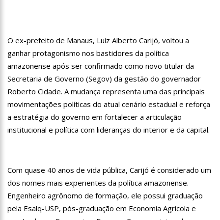
10:57
Mulher que teve perna amputada após picada de aranha
ainda sente cãibra no membro perdido
10:47
Morre aos 83 anos Astrud Gilberto, a voz de ‘Garota de
Ipanema’ em inglês
O ex-prefeito de Manaus, Luiz Alberto Carijó, voltou a
10:27
Prefeitura de Manaus lança ‘Pense Antes’ sobre prevenção e
ganhar protagonismo nos bastidores da política
combate às drogas nas escolas municipais
amazonense após ser confirmado como novo titular da
12:43
Um ano após morte de Dom e Bruno, indígenas pedem
Secretaria de Governo (Segov) da gestão do governador
investigação ampla
Roberto Cidade. A mudança representa uma das principais
12:37
Carro invade contramão e atinge duas pessoas em
lanchonete na zona Norte
movimentações políticas do atual cenário estadual e reforça
a estratégia do governo em fortalecer a articulação
12:32
Homem leva garota de programa para hotel, é assaltado e
tem prejuízo de R$ 15 mil
institucional e política com lideranças do interior e da capital.
12:29
Mulher corre o risco de ficar cega após brigar com
adolescente por namorado em Manaus
12:26
Ministros de Lula aproveitam aviões da FAB para passar fim
Com quase 40 anos de vida pública, Carijó é considerado um
de semana em casa
dos nomes mais experientes da política amazonense.
12:21
Elymar Santos movimenta casa de praia Zezinho Corrêa com
os melhores sucessos da música romântica
Engenheiro agrônomo de formação, ele possui graduação
12:18
Patrícia Abravanel fica aos prantos durante homenagem a
pela Esalq-USP, pós-graduação em Economia Agrícola e
Silvio Santos