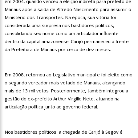
em 2004, quando venceu a eleição indireta para prefeito de
13:06
Anna Carolina Jatobá pode ir para o regime aberto; veja
Manaus após a saída de Alfredo Nascimento para assumir o
outros casos
Ministério dos Transportes. Na época, sua vitória foi
13:01
VÍDEO: Influenciadoras são investigadas por crime de
racismo contra crianças
considerada uma surpresa nos bastidores políticos,
12:51
Modelo e jornalista falece após complicações durante
consolidando seu nome como um articulador influente
remoção de silicone industrial
dentro da capital amazonense. Carijó permaneceu à frente
12:31
Suspeito de matar menina de 2 anos no AM é preso
da Prefeitura de Manaus por cerca de dez meses.
12:17
Ataque em escola na Suécia deixa pelo menos três alunos
feridos
Em 2008, retornou ao Legislativo municipal e foi eleito como
12:06
Petrobras reduz preços de querosene de aviação
o segundo vereador mais votado de Manaus, alcançando
11:57
Mais Médicos tem cerca de 34 mil profissionais inscritos
mais de 13 mil votos. Posteriormente, também integrou a
gestão do ex-prefeito Arthur Virgílio Neto, atuando na
16:22
Jovens matam mulher para vender os seus olhos por cerca
articulação política junto ao governo federal.
de 450 reais
16:18
Ator de ‘Mulheres Apaixonadas’ expõe mensagens sem
respostas de Bruna Marquezine
16:13
Macabro: tia confessa ter esp4ncado sobrinha de 2 anos até
Nos bastidores políticos, a chegada de Carijó à Segov é
a m0rte no Amazonas; veja vídeo