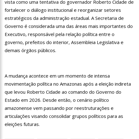
vista como uma tentativa do governador Roberto Cidade de
13:31
Dinamarca Quer Reduzir Para 15 Anos Idade Mínima Para
fortalecer o diálogo institucional e reorganizar setores
Mães Abortarem
estratégicos da administração estadual. A Secretaria de
13:27
Militares chineses desembarcam no Brasil
Governo é considerada uma das áreas mais importantes do
13:20
Internautas reagem à chegada de Lana Del Rey em Manaus
Executivo, responsável pela relação política entre o
governo, prefeitos do interior, Assembleia Legislativa e
13:16
Professores rejeitam proposta de Wilson Lima e mantêm
demais órgãos públicos.
greve
13:11
Venezuela pode ter dívida de até R$ 12,5 bilhões com o
Brasil; entenda
A mudança acontece em um momento de intensa
11:53
Criação de secretaria de habitação e de serviço ao
consumidor são aprovados na CMM
movimentação política no Amazonas após a eleição indireta
11:44
Mergulhadores do Corpo de Bombeiros encontram corpo de
que levou Roberto Cidade ao comando do Governo do
turista envolvido em acidente no Rio Acari
Estado em 2026. Desde então, o cenário político
11:30
Povo guarani bloqueia rodovia em São Paulo contra marco
amazonense vem passando por reestruturações e
temporal
articulações visando consolidar grupos políticos para as
11:15
Idosa mata marido com veneno de rato, esquarteja o corpo e
abandona parte dentro de mala no MS
eleições futuras.
11:04
“Nossa relação é de completo amor”, dizem filhas de Gugu
sobre Rose