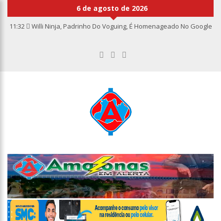
6 de agosto de 2026
11:32
Willi Ninja, Padrinho Do Voguing, É Homenageado No Google
11:13
Bolsa fecha no maior nível em sete meses após inflação
recuar
11:09
Dia Nacional da Imunização alerta para baixas coberturas
vacinais
11:02
Linhas telefônicas do CCC seguem inoperantes em razão de
falha complexa na Oi
10:50
Quarteto é preso por furto de transformador de poste em
Manaus
10:45
Dudu Camargo foi demitido do SBT após defecar no chão do
camarim
10:22
El Niño começa antes do esperado e climatologistas veem
chance de um “super El Niño”
13:09
Ipem-AM flagra irregularidades na pesagem de produtos e
notifica supermercado em Manaus
13:05
Mãe e padrasto são presos suspeitos de estupr4r criança de
cinco anos, em Parintins