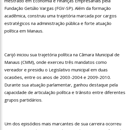
mestrado em Economia e Finanças Empresariais pela
12:06
“Me sentia diminuído por ser conhecido como o gay do JN”,
Fundação Getúlio Vargas (FGV-SP). Além da formação
diz Matheus Ribeiro
acadêmica, construiu uma trajetória marcada por cargos
12:34
Negociação de paz fracassa no Sudão e rivais voltam a se
enfrentar
estratégicos na administração pública e forte atuação
12:24
Prefeitura de Manaus divulga resultado preliminar do
política em Manaus.
Programa Bolsa Idiomas 2023
12:21
VÍDEO: Homem confessa que m4tou companheira em
Manaus e diz que vítima era “ciumenta”
Carijó iniciou sua trajetória política na Câmara Municipal de
12:15
Produtor de Lana Del Rey será investigado por crime de
xenofobia após xingar Brasil
Manaus (CMM), onde exerceu três mandatos como
vereador e presidiu o Legislativo municipal em duas
12:09
Noivado de Luan Santana terminou após cantor se
reaproximar da ex, Jade Magalhães
ocasiões, entre os anos de 2003-2004 e 2009-2010.
12:01
Última Chamada: Convocação da lista de espera do Fies
Durante sua atuação parlamentar, ganhou destaque pela
encerra nesta sexta
capacidade de articulação política e trânsito entre diferentes
11:53
Prefeitura de Manaus abre inscrições gratuitas para
grupos partidários.
treinamento sobre marketing digital
10:01
Junho violeta – Caimi realiza grande caminhada para
combater a violência contra o idoso
13:11
Sine Manaus oferta 284 vagas de emprego nesta quinta-
Um dos episódios mais marcantes de sua carreira ocorreu
feira, 1º/6