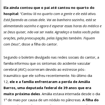
13:06
Anna Carolina Jatobá pode ir para o regime aberto; veja
Ela ainda contou que o pai até cantou no quarto do
outros casos
hospital:
“Cantou lá no quarto com a gente e ele está ativo.
13:01
VÍDEO: Influenciadoras são investigadas por crime de
racismo contra crianças
Está fazendo as coisas dele. Vai ao banheiro sozinho, está se
12:51
Modelo e jornalista falece após complicações durante
alimentando sozinho e agora é esperar essas horas do médico e
remoção de silicone industrial
se Deus quiser, não vai ser nada. Agradeço a todos vocês pelas
12:31
Suspeito de matar menina de 2 anos no AM é preso
orações, pela preocupação, pelas ligações também. Fiquem
com Deus”
, disse a filha do cantor.
12:17
Ataque em escola na Suécia deixa pelo menos três alunos
feridos
12:06
Petrobras reduz preços de querosene de aviação
Segundo o boletim divulgado nas redes sociais do cantor, a
família informou que os sintomas do acidente vascular
11:57
Mais Médicos tem cerca de 34 mil profissionais inscritos
cerebral (AVC) ocorreram devido ao estresse pós-
traumático que ele sofreu recentemente. No último dia
16:22
Jovens matam mulher para vender os seus olhos por cerca
12,
ele e a família enfrentaram a perda de Amália
de 450 reais
Barros, uma deputada federal de 39 anos que era
16:18
Ator de ‘Mulheres Apaixonadas’ expõe mensagens sem
respostas de Bruna Marquezine
muito próxima deles
. Amália estava internada desde o dia
16:13
Macabro: tia confessa ter esp4ncado sobrinha de 2 anos até
1º de maio por causa de um nódulo no pâncreas.
A filha do
a m0rte no Amazonas; veja vídeo