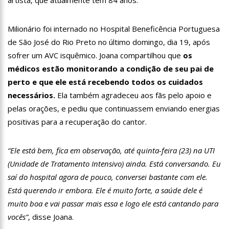
12:06
“Me sentia diminuído por ser conhecido como o gay do JN”,
diz Matheus Ribeiro
Milionário foi internado no Hospital Beneficência Portuguesa
12:34
Negociação de paz fracassa no Sudão e rivais voltam a se
enfrentar
de São José do Rio Preto no último domingo, dia 19, após
12:24
Prefeitura de Manaus divulga resultado preliminar do
sofrer um AVC isquêmico. Joana compartilhou que
os
Programa Bolsa Idiomas 2023
médicos estão monitorando a condição de seu pai de
12:21
VÍDEO: Homem confessa que m4tou companheira em
perto e que ele está recebendo todos os cuidados
Manaus e diz que vítima era “ciumenta”
necessários.
Ela também agradeceu aos fãs pelo apoio e
12:15
Produtor de Lana Del Rey será investigado por crime de
pelas orações, e pediu que continuassem enviando energias
xenofobia após xingar Brasil
positivas para a recuperação do cantor.
12:09
Noivado de Luan Santana terminou após cantor se
reaproximar da ex, Jade Magalhães
12:01
Última Chamada: Convocação da lista de espera do Fies
“Ele está bem, fica em observação, até quinta-feira (23) na UTI
encerra nesta sexta
(Unidade de Tratamento Intensivo) ainda. Está conversando. Eu
11:53
Prefeitura de Manaus abre inscrições gratuitas para
saí do hospital agora de pouco, conversei bastante com ele.
treinamento sobre marketing digital
Está querendo ir embora. Ele é muito forte, a saúde dele é
10:01
Junho violeta – Caimi realiza grande caminhada para
combater a violência contra o idoso
muito boa e vai passar mais essa e logo ele está cantando para
13:11
Sine Manaus oferta 284 vagas de emprego nesta quinta-
vocês”
, disse Joana.
feira, 1º/6