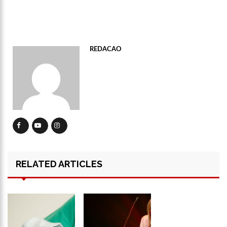
12:21
Brasil aparece como país com mais suspeitas de fraudes em
apostas esportivas
16:29
Sergio Hondjakoff diz que vício em drogas aumentou na
época de ‘Malhação’
REDACAO
16:24
Pesquisa mostra 5,2 milhões de jovens entre 14 e 24 anos
sem emprego
16:18
Prefeitura atua na recuperação asfáltica do conjunto
Cidadão IX
15:39
CBF prepara ações contra o racismo para próxima rodada do
Brasileiro
15:32
Influencer morre após beber sete garrafas de bebida
alcoólica em live
15:26
Irmã de Neymar faz tatuagem e fãs vêem homenagem ao
Vasco
RELATED ARTICLES
15:19
Vídeo mostra momento em que homem é m0rto dentro de
churrascaria em Manaus; veja
11:13
Modelo de 14 anos é encontrada morta com tiro no pescoço
12:46
Mirella grava vídeo mostrando sua lingerie mais
transparente para dia do Namorados