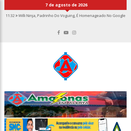
7 de agosto de 2026
11:32
Willi Ninja, Padrinho Do Voguing, É Homenageado No Google
11:13
Bolsa fecha no maior nível em sete meses após inflação
recuar
11:09
Dia Nacional da Imunização alerta para baixas coberturas
vacinais
11:02
Linhas telefônicas do CCC seguem inoperantes em razão de
falha complexa na Oi
10:50
Quarteto é preso por furto de transformador de poste em
Manaus
10:45
Dudu Camargo foi demitido do SBT após defecar no chão do
camarim
10:22
El Niño começa antes do esperado e climatologistas veem
chance de um “super El Niño”
13:09
Ipem-AM flagra irregularidades na pesagem de produtos e
notifica supermercado em Manaus
13:05
Mãe e padrasto são presos suspeitos de estupr4r criança de
cinco anos, em Parintins