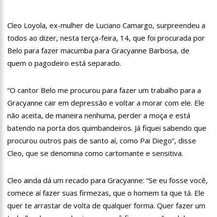
10:57
Mulher que teve perna amputada após picada de aranha
ainda sente cãibra no membro perdido
Cleo Loyola, ex-mulher de Luciano Camargo, surpreendeu a
10:47
Morre aos 83 anos Astrud Gilberto, a voz de ‘Garota de
Ipanema’ em inglês
todos ao dizer, nesta terça-feira, 14, que foi procurada por
10:27
Prefeitura de Manaus lança ‘Pense Antes’ sobre prevenção e
Belo para fazer macumba para Gracyanne Barbosa, de
combate às drogas nas escolas municipais
quem o pagodeiro está separado.
12:43
Um ano após morte de Dom e Bruno, indígenas pedem
investigação ampla
“O cantor Belo me procurou para fazer um trabalho para a
12:37
Carro invade contramão e atinge duas pessoas em
lanchonete na zona Norte
Gracyanne cair em depressão e voltar a morar com ele. Ele
não aceita, de maneira nenhuma, perder a moça e está
12:32
Homem leva garota de programa para hotel, é assaltado e
tem prejuízo de R$ 15 mil
batendo na porta dos quimbandeiros. Já fiquei sabendo que
12:29
Mulher corre o risco de ficar cega após brigar com
procurou outros pais de santo aí, como Pai Diego”, disse
adolescente por namorado em Manaus
Cleo, que se denomina como cartomante e sensitiva.
12:26
Ministros de Lula aproveitam aviões da FAB para passar fim
de semana em casa
Cleo ainda dá um recado para Gracyanne: “Se eu fosse você,
12:21
Elymar Santos movimenta casa de praia Zezinho Corrêa com
os melhores sucessos da música romântica
comece aí fazer suas firmezas, que o homem ta que tá. Ele
12:18
Patrícia Abravanel fica aos prantos durante homenagem a
quer te arrastar de volta de qualquer forma. Quer fazer um
Silvio Santos