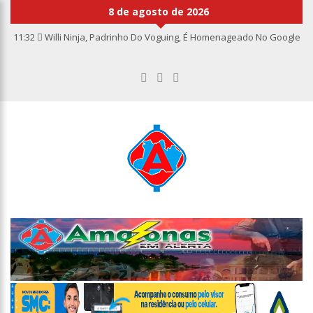
8 de agosto de 2026
11:32
Willi Ninja, Padrinho Do Voguing, É Homenageado No Google
11:13
Bolsa fecha no maior nível em sete meses após inflação
recuar
11:09
Dia Nacional da Imunização alerta para baixas coberturas
vacinais
11:02
Linhas telefônicas do CCC seguem inoperantes em razão de
falha complexa na Oi
10:50
Quarteto é preso por furto de transformador de poste em
Manaus
10:45
Dudu Camargo foi demitido do SBT após defecar no chão do
camarim
10:22
El Niño começa antes do esperado e climatologistas veem
chance de um “super El Niño”
13:09
Ipem-AM flagra irregularidades na pesagem de produtos e
notifica supermercado em Manaus
13:05
Mãe e padrasto são presos suspeitos de estupr4r criança de
cinco anos, em Parintins