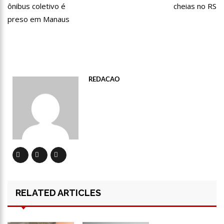
ônibus coletivo é
cheias no RS
13:06
Anna Carolina Jatobá pode ir para o regime aberto; veja
outros casos
preso em Manaus
13:01
VÍDEO: Influenciadoras são investigadas por crime de
racismo contra crianças
12:51
Modelo e jornalista falece após complicações durante
remoção de silicone industrial
12:31
Suspeito de matar menina de 2 anos no AM é preso
REDACAO
12:17
Ataque em escola na Suécia deixa pelo menos três alunos
feridos
12:06
Petrobras reduz preços de querosene de aviação
11:57
Mais Médicos tem cerca de 34 mil profissionais inscritos
16:22
Jovens matam mulher para vender os seus olhos por cerca
de 450 reais
16:18
Ator de ‘Mulheres Apaixonadas’ expõe mensagens sem
RELATED ARTICLES
respostas de Bruna Marquezine
16:13
Macabro: tia confessa ter esp4ncado sobrinha de 2 anos até
a m0rte no Amazonas; veja vídeo