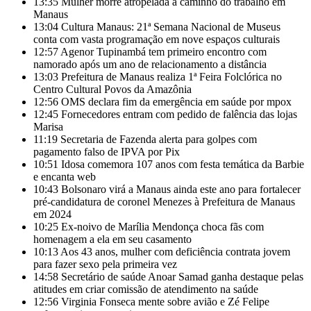
13:35
Mulher morre atropelada a caminho do trabalho em
Manaus
13:04
Cultura Manaus: 21ª Semana Nacional de Museus
conta com vasta programação em nove espaços culturais
12:57
Agenor Tupinambá tem primeiro encontro com
namorado após um ano de relacionamento a distância
13:03
Prefeitura de Manaus realiza 1ª Feira Folclórica no
Centro Cultural Povos da Amazônia
12:56
OMS declara fim da emergência em saúde por mpox
12:45
Fornecedores entram com pedido de falência das lojas
Marisa
11:19
Secretaria de Fazenda alerta para golpes com
pagamento falso de IPVA por Pix
10:51
Idosa comemora 107 anos com festa temática da Barbie
e encanta web
10:43
Bolsonaro virá a Manaus ainda este ano para fortalecer
pré-candidatura de coronel Menezes à Prefeitura de Manaus
em 2024
10:25
Ex-noivo de Marília Mendonça choca fãs com
homenagem a ela em seu casamento
10:13
Aos 43 anos, mulher com deficiência contrata jovem
para fazer sexo pela primeira vez
14:58
Secretário de saúde Anoar Samad ganha destaque pelas
atitudes em criar comissão de atendimento na saúde
12:56
Virginia Fonseca mente sobre avião e Zé Felipe