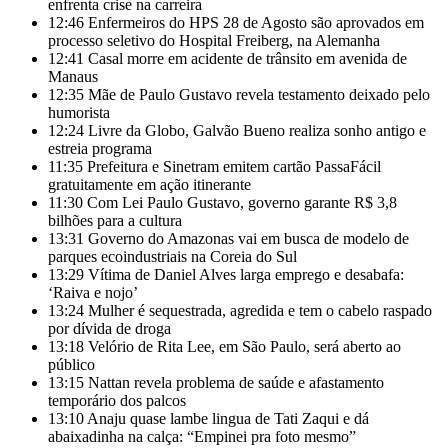
enfrenta crise na carreira
12:46
Enfermeiros do HPS 28 de Agosto são aprovados em
processo seletivo do Hospital Freiberg, na Alemanha
12:41
Casal morre em acidente de trânsito em avenida de
Manaus
12:35
Mãe de Paulo Gustavo revela testamento deixado pelo
humorista
12:24
Livre da Globo, Galvão Bueno realiza sonho antigo e
estreia programa
11:35
Prefeitura e Sinetram emitem cartão PassaFácil
gratuitamente em ação itinerante
11:30
Com Lei Paulo Gustavo, governo garante R$ 3,8
bilhões para a cultura
13:31
Governo do Amazonas vai em busca de modelo de
parques ecoindustriais na Coreia do Sul
13:29
Vítima de Daniel Alves larga emprego e desabafa:
‘Raiva e nojo’
13:24
Mulher é sequestrada, agredida e tem o cabelo raspado
por dívida de droga
13:18
Velório de Rita Lee, em São Paulo, será aberto ao
público
13:15
Nattan revela problema de saúde e afastamento
temporário dos palcos
13:10
Anaju quase lambe lingua de Tati Zaqui e dá
abaixadinha na calça: “Empinei pra foto mesmo”