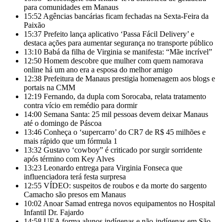
para comunidades em Manaus
15:52
Agências bancárias ficam fechadas na Sexta-Feira da
Paixão
15:37
Prefeito lança aplicativo ‘Passa Fácil Delivery’ e
destaca ações para aumentar segurança no transporte público
13:10
Babá da filha de Virginia se manifesta: “Mãe incrível”
12:50
Homem descobre que mulher com quem namorava
online há um ano era a esposa do melhor amigo
12:38
Prefeitura de Manaus prestigia homenagem aos blogs e
portais na CMM
12:19
Fernando, da dupla com Sorocaba, relata tratamento
contra vício em remédio para dormir
14:00
Semana Santa: 25 mil pessoas devem deixar Manaus
até o domingo de Páscoa
13:46
Conheça o ‘supercarro’ do CR7 de R$ 45 milhões e
mais rápido que um fórmula 1
13:32
Gustavo ‘cowboy” é criticado por surgir sorridente
após término com Key Alves
13:23
Leonardo entrega para Virginia Fonseca que
influenciadora terá festa surpresa
12:55
VÍDEO: suspeitos de roubos e da morte do sargento
Camacho são presos em Manaus
10:02
Anoar Samad entrega novos equipamentos no Hospital
Infantil Dr. Fajardo
14:58
UEA forma alunos indígenas e não-indígenas em São