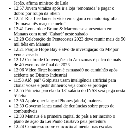
Japão, afirma ministro de Lula
12:57
Jovem viraliza após ir a loja ‘renomada’ e pagar o
dobro por roupa da Shein
12:51
Rita Lee lamenta vício em cigarro em autobiografia:
“Fumava três maços e meio”
12:41
Leonardo e Bruno & Marrone se apresentam em
Manaus com turnê ‘Cabaré’ neste sábado
12:28
Celebração do Pentecostes 2023 deve reunir mais de 50
mil fiéis em Manaus
12:21
Parque Hope Bay é alvo de investigação do MP por
venda casada
12:12
Centro de Convenções do Amazonas é palco de mais
de 40 eventos até final de 2023
12:06
Vídeo f0rte: homem é esmagad0 no caminhão após
acidente no Distrito Industrial
11:58
Alô, pai? Golpistas usam inteligência artificial para
clonar vozes e pedir dinheiro; veja como se proteger
12:55
Primeira parcela do 13º salário do INSS será paga nesta
5ª feira
12:50
Apple quer lançar iPhones (ainda) maiores
12:39
Governo lança canal de denúncias sobre preço de
combustíveis
12:33
Manaus é a primeira capital do país a ter inscrito o
plano de ação da Lei Paulo Gustavo pela prefeitura
12:24
Congresso sobre educação alimentar nas escolas