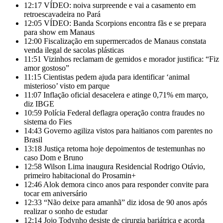
12:17
VÍDEO: noiva surpreende e vai a casamento em
retroescavadeira no Pará
12:05
VÍDEO: Banda Scorpions encontra fãs e se prepara
para show em Manaus
12:00
Fiscalização em supermercados de Manaus constata
venda ilegal de sacolas plásticas
11:51
Vizinhos reclamam de gemidos e morador justifica: “Fiz
amor gostoso”
11:15
Cientistas pedem ajuda para identificar ‘animal
misterioso’ visto em parque
11:07
Inflação oficial desacelera e atinge 0,71% em março,
diz IBGE
10:59
Polícia Federal deflagra operação contra fraudes no
sistema do Fies
14:43
Governo agiliza vistos para haitianos com parentes no
Brasil
13:18
Justiça retoma hoje depoimentos de testemunhas no
caso Dom e Bruno
12:58
Wilson Lima inaugura Residencial Rodrigo Otávio,
primeiro habitacional do Prosamin+
12:46
Alok demora cinco anos para responder convite para
tocar em aniversário
12:33
“Não deixe para amanhã” diz idosa de 90 anos após
realizar o sonho de estudar
12:14
Jojo Todynho desiste de cirurgia bariátrica e acorda