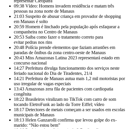
representar Cleópatra
09:38
Vídeo: Homens invadem residência e matam três
pessoas na zona norte de Manaus
21:03
Suspeito de abusar criança em provador de shopping
em Manaus é solto
20:59
Homem é linchado pela população após esfaquear a
companheira no Centro de Manaus
20:53
Saiba como fazer o tratamento correto para
evitar pedras nos rins
20:48
Polícia prende elementos que faziam arrastões em
paradas de ônibus da zona centro-oeste de Manaus
20:43
Miss Amazonas Latina 2023 representará estado em
concurso nacional
14:27
Prefeitura divulga funcionamento dos serviços neste
feriado nacional do Dia de Tiradentes, 21/4
14:21
Prefeitura de Manaus autua mais 1,2 mil motoristas por
uso irregular de vagas especiais
13:43
Amazonas zera fila de pacientes com cardiopatia
congênita
18:22
Brasileiros viralizam no TikTok com carro de som
tocando EletroFunk ao lado da Torre Eiffel; vídeo
18:17
Detectores de metais começam a ser usados em escolas
municipais de Manaus
18:13
Helen Ganzarolli confirma que levou golpe do ex-
marido: “Não estou bem”