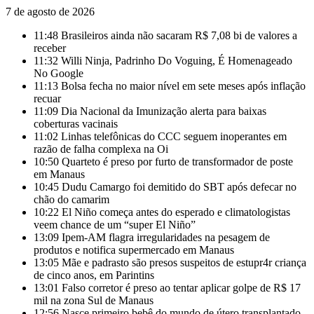
7 de agosto de 2026
11:48
Brasileiros ainda não sacaram R$ 7,08 bi de valores a
receber
11:32
Willi Ninja, Padrinho Do Voguing, É Homenageado
No Google
11:13
Bolsa fecha no maior nível em sete meses após inflação
recuar
11:09
Dia Nacional da Imunização alerta para baixas
coberturas vacinais
11:02
Linhas telefônicas do CCC seguem inoperantes em
razão de falha complexa na Oi
10:50
Quarteto é preso por furto de transformador de poste
em Manaus
10:45
Dudu Camargo foi demitido do SBT após defecar no
chão do camarim
10:22
El Niño começa antes do esperado e climatologistas
veem chance de um “super El Niño”
13:09
Ipem-AM flagra irregularidades na pesagem de
produtos e notifica supermercado em Manaus
13:05
Mãe e padrasto são presos suspeitos de estupr4r criança
de cinco anos, em Parintins
13:01
Falso corretor é preso ao tentar aplicar golpe de R$ 17
mil na zona Sul de Manaus
12:56
Nasce primeiro bebê do mundo de útero transplantado