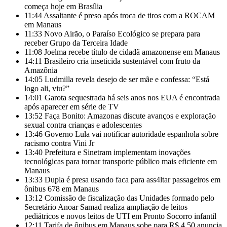
começa hoje em Brasília
11:44
Assaltante é preso após troca de tiros com a ROCAM
em Manaus
11:33
Novo Airão, o Paraíso Ecológico se prepara para
receber Grupo da Terceira Idade
11:08
Joelma recebe título de cidadã amazonense em Manaus
14:11
Brasileiro cria inseticida sustentável com fruto da
Amazônia
14:05
Ludmilla revela desejo de ser mãe e confessa: “Está
logo ali, viu?”
14:01
Garota sequestrada há seis anos nos EUA é encontrada
após aparecer em série de TV
13:52
Faça Bonito: Amazonas discute avanços e exploração
sexual contra crianças e adolescentes
13:46
Governo Lula vai notificar autoridade espanhola sobre
racismo contra Vini Jr
13:40
Prefeitura e Sinetram implementam inovações
tecnológicas para tornar transporte público mais eficiente em
Manaus
13:33
Dupla é presa usando faca para ass4ltar passageiros em
ônibus 678 em Manaus
13:12
Comissão de fiscalização das Unidades formado pelo
Secretário Anoar Samad realiza ampliação de leitos
pediátricos e novos leitos de UTI em Pronto Socorro infantil
12:11
Tarifa de ônibus em Manaus sobe para R$ 4,50 anuncia