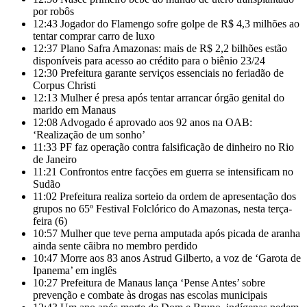
por robôs
12:43
Jogador do Flamengo sofre golpe de R$ 4,3 milhões ao
tentar comprar carro de luxo
12:37
Plano Safra Amazonas: mais de R$ 2,2 bilhões estão
disponíveis para acesso ao crédito para o biênio 23/24
12:30
Prefeitura garante serviços essenciais no feriadão de
Corpus Christi
12:13
Mulher é presa após tentar arrancar órgão genital do
marido em Manaus
12:08
Advogado é aprovado aos 92 anos na OAB:
‘Realização de um sonho’
11:33
PF faz operação contra falsificação de dinheiro no Rio
de Janeiro
11:21
Confrontos entre facções em guerra se intensificam no
Sudão
11:02
Prefeitura realiza sorteio da ordem de apresentação dos
grupos no 65º Festival Folclórico do Amazonas, nesta terça-
feira (6)
10:57
Mulher que teve perna amputada após picada de aranha
ainda sente cãibra no membro perdido
10:47
Morre aos 83 anos Astrud Gilberto, a voz de ‘Garota de
Ipanema’ em inglês
10:27
Prefeitura de Manaus lança ‘Pense Antes’ sobre
prevenção e combate às drogas nas escolas municipais