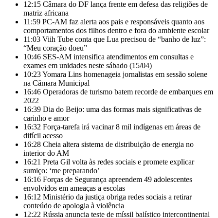
12:15
Câmara do DF lança frente em defesa das religiões de
matriz africana
11:59
PC-AM faz alerta aos pais e responsáveis quanto aos
comportamentos dos filhos dentro e fora do ambiente escolar
11:03
Viih Tube conta que Lua precisou de “banho de luz”:
“Meu coração doeu”
10:46
SES-AM intensifica atendimentos em consultas e
exames em unidades neste sábado (15/04)
10:23
Yomara Lins homenageia jornalistas em sessão solene
na Câmara Municipal
16:46
Operadoras de turismo batem recorde de embarques em
2022
16:39
Dia do Beijo: uma das formas mais significativas de
carinho e amor
16:32
Força-tarefa irá vacinar 8 mil indígenas em áreas de
difícil acesso
16:28
Cheia altera sistema de distribuição de energia no
interior do AM
16:21
Preta Gil volta às redes sociais e promete explicar
sumiço: ‘me preparando’
16:16
Forças de Segurança apreendem 49 adolescentes
envolvidos em ameaças a escolas
16:12
Ministério da justiça obriga redes sociais a retirar
conteúdo de apologia à violência
12:22
Rússia anuncia teste de míssil balístico intercontinental