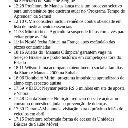
da Secretaria de Saúde de Sergipe
12:28
Prefeitura de Manaus lança mais um processo seletivo
para universitários que queiram atuar no ‘Programa Tempo de
Aprender’ da Semed
12:10
OMS considera incluir remédios contra obesidade em
lista de medicamentos essenciais
11:38
Ministério da Agricultura suspende feiras com aves para
evitar gripe aviária
11:14
Nestlé fecha fábrica na França após escândalo das
pizzas contaminadas
18:16
Atletas do ‘Manaus Olímpica’ garantem vaga na
Seleção Brasileira e pódio histórico em competições fora do
Estado
18:11
Wilson Lima acompanha atendimento social a famílias
da Sharp e Manaus 2000 na Suhab
18:06
Bombeiro Mirim: programa impulsiona aprendizado de
aluno com espectro autista
17:59
VÍDEO: Neymar perde R$ 5 milhões em site de aposta
e ‘chora
17:48
Dia da Saúde e Nutrição: redução do sal e açúcar no
consumo doméstico ajuda na prevenção de doenças
17:30
Detran-AM anuncia visitação para o próximo leilão de
veículos em abril
17:15
Prefeitura reformula forma de acesso às Unidades
Básicas de Saúde Móvel