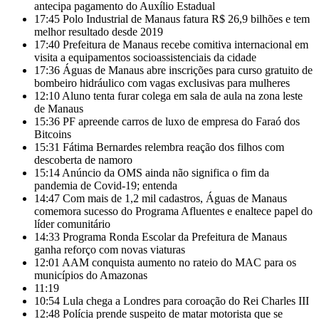
antecipa pagamento do Auxílio Estadual
17:45
Polo Industrial de Manaus fatura R$ 26,9 bilhões e tem
melhor resultado desde 2019
17:40
Prefeitura de Manaus recebe comitiva internacional em
visita a equipamentos socioassistenciais da cidade
17:36
Águas de Manaus abre inscrições para curso gratuito de
bombeiro hidráulico com vagas exclusivas para mulheres
12:10
Aluno tenta furar colega em sala de aula na zona leste
de Manaus
15:36
PF apreende carros de luxo de empresa do Faraó dos
Bitcoins
15:31
Fátima Bernardes relembra reação dos filhos com
descoberta de namoro
15:14
Anúncio da OMS ainda não significa o fim da
pandemia de Covid-19; entenda
14:47
Com mais de 1,2 mil cadastros, Águas de Manaus
comemora sucesso do Programa Afluentes e enaltece papel do
líder comunitário
14:33
Programa Ronda Escolar da Prefeitura de Manaus
ganha reforço com novas viaturas
12:01
AAM conquista aumento no rateio do MAC para os
municípios do Amazonas
11:19
10:54
Lula chega a Londres para coroação do Rei Charles III
12:48
Polícia prende suspeito de matar motorista que se