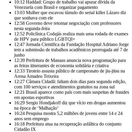
10:12
Haddad: Grupo de trabalho vai apurar dívida da
Venezuela com Brasil e organizar pagamento
13:03
Mulher que escavou túmulo do serial killer Lázaro diz
que sonhava com ele
12:58
Governo deve retomar negociação com professores
nesta segunda-feira
12:52
Policlínica Codajás realiza mais uma rodada de exames
de HPV para público LGBTQI+
12:47
Jornada Cientifica da Fundação Hospital Adriano Jorge
tem a submissão de trabalhos acadêmicos prorrogada até 7 de
junho
12:39
Prefeitura de Manaus anuncia nova programação para
as feiras itinerantes de economia solidária e criativa
12:33
Tiroteio assusta público de campeonato de jiu-jitsu na
Arena Amadeu Teixeira
12:27
Câmara Cidadã: faltam dois dias para segunda edição,
com 100 serviços e atendimentos gratuitos na zona sul
12:21
Brasil aparece como país com mais suspeitas de fraudes
em apostas esportivas
16:29
Sergio Hondjakoff diz que vício em drogas aumentou
na época de ‘Malhação’
16:24
Pesquisa mostra 5,2 milhões de jovens entre 14 e 24
anos sem emprego
16:18
Prefeitura atua na recuperação asfáltica do conjunto
Cidadão IX