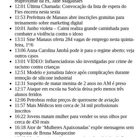
reaproximar da ex, Jade Magalhães
12:01
Última Chamada: Convocação da lista de espera do
Fies encerra nesta sexta
11:53
Prefeitura de Manaus abre inscrições gratuitas para
treinamento sobre marketing digital
10:01
Junho violeta – Caimi realiza grande caminhada para
combater a violência contra o idoso
13:11
Sine Manaus oferta 284 vagas de emprego nesta quinta-
feira, 1º/6
13:06
Anna Carolina Jatobá pode ir para o regime aberto; veja
outros casos
13:01
VÍDEO: Influenciadoras são investigadas por crime de
racismo contra crianças
12:51
Modelo e jornalista falece após complicações durante
remoção de silicone industrial
12:31
Suspeito de matar menina de 2 anos no AM é preso
12:17
Ataque em escola na Suécia deixa pelo menos três
alunos feridos
12:06
Petrobras reduz preços de querosene de aviação
11:57
Mais Médicos tem cerca de 34 mil profissionais
inscritos
16:22
Jovens matam mulher para vender os seus olhos por
cerca de 450 reais
16:18
Ator de ‘Mulheres Apaixonadas’ expõe mensagens sem
respostas de Bruna Marquezine