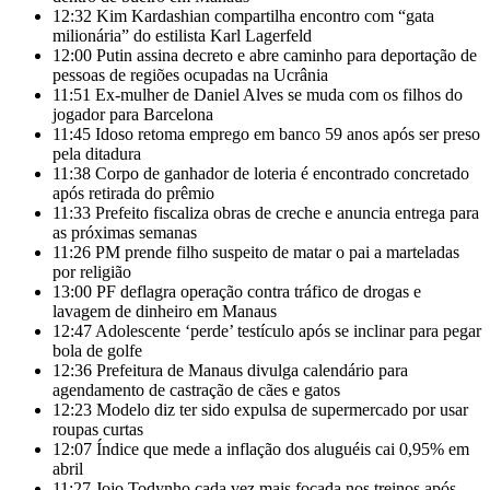
12:32
Kim Kardashian compartilha encontro com “gata
milionária” do estilista Karl Lagerfeld
12:00
Putin assina decreto e abre caminho para deportação de
pessoas de regiões ocupadas na Ucrânia
11:51
Ex-mulher de Daniel Alves se muda com os filhos do
jogador para Barcelona
11:45
Idoso retoma emprego em banco 59 anos após ser preso
pela ditadura
11:38
Corpo de ganhador de loteria é encontrado concretado
após retirada do prêmio
11:33
Prefeito fiscaliza obras de creche e anuncia entrega para
as próximas semanas
11:26
PM prende filho suspeito de matar o pai a marteladas
por religião
13:00
PF deflagra operação contra tráfico de drogas e
lavagem de dinheiro em Manaus
12:47
Adolescente ‘perde’ testículo após se inclinar para pegar
bola de golfe
12:36
Prefeitura de Manaus divulga calendário para
agendamento de castração de cães e gatos
12:23
Modelo diz ter sido expulsa de supermercado por usar
roupas curtas
12:07
Índice que mede a inflação dos aluguéis cai 0,95% em
abril
11:27
Jojo Todynho cada vez mais focada nos treinos após