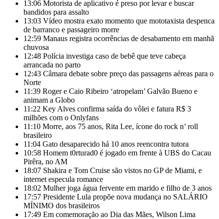
13:06
Motorista de aplicativo é preso por levar e buscar
bandidos para assalto
13:03
Vídeo mostra exato momento que mototaxista despenca
de barranco e passageiro morre
12:59
Manaus registra ocorrências de desabamento em manhã
chuvosa
12:48
Polícia investiga caso de bebê que teve cabeça
arrancada no parto
12:43
Câmara debate sobre preço das passagens aéreas para o
Norte
11:39
Roger e Caio Ribeiro ‘atropelam’ Galvão Bueno e
animam a Globo
11:22
Key Alves confirma saída do vôlei e fatura R$ 3
milhões com o Onlyfans
11:10
Morre, aos 75 anos, Rita Lee, ícone do rock n’ roll
brasileiro
11:04
Gato desaparecido há 10 anos reencontra tutora
10:58
Homem t0rturad0 é jogado em frente à UBS do Cacau
Pirêra, no AM
18:07
Shakira e Tom Cruise são vistos no GP de Miami, e
internet especula romance
18:02
Mulher joga água fervente em marido e filho de 3 anos
17:57
Presidente Lula propõe nova mudança no SALÁRIO
MÍNIMO dos brasileiros
17:49
Em comemoração ao Dia das Mães, Wilson Lima