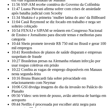
em vias regulamentadas de Manaus
11:56
SSP-AM recebe comitiva do Governo da Colômbia
11:47
Luana Piovani afirma sofrer com crises de ansiedade
após batalha judicial com Scooby
11:34
Shakira é a primeira ‘mulher latina do ano’ da Billboard
11:04
Cauã Reymond se diz focado em trabalho e nega ser
solteiro cobiçado
10:54
FENAJ e SJPAM se reúnem em Congresso Nacional
de Ensino e Jornalismo para discutir temas e melhorias para
categoria
10:44
Shein promete investir R$ 750 mil no Brasil e gerar 100
mil empregos
10:41
Reembolsos de planos de saúde disparam e empresas
suspeitam de fraude
10:27
Brasileiras presas na Alemanha relatam infecção por
usar roupas coletivas em prisão
10:22
Confira as vagas de emprego disponíveis em Manaus
nesta segunda-feira
10:16
Bruna Biancardi fala sobre privacidade em
relacionamento com Neymar
10:06
GSI divulga imagens do dia da invasão no Palácio do
Planalto
09:50
Vídeo: sem trem de pouso, avião aterrissa de barriga em
aeroporto
09:44
Netflix é processada por escolher atriz negra para