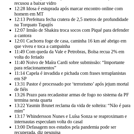
recusou a baixar vidro
12:28
Idosa é estuprada após marcar encontro online com
homem em MT
12:13
Prefeitura fecha cratera de 2,5 metros de profundidade
na Torquato Tapajós
12:07
Irmão de Shakira troca socos com Piqué para defender
a cantora
12:01
Cachorra foge de casa, caminha 16 km até abrigo em
que viveu e toca a campainha
11:49
Com queda da Vale e Petrobras, Bolsa recua 2% em
volta do feriado
11:40
Noivo de Maíra Cardi sobre submissão: “Importante
para relacionamentos”
11:14
Capela é invadida e pichada com frases terraplanistas
em SP
13:31
Pastor é processado por ‘terrorismo’ após jejum mortal
de fiéis
13:26
Prazo para recadastrar armas de fogo no sistema da PF
termina nesta quarta
13:22
Yasmin Brunet reclama da vida de solteira: “Não é para
mim”
13:17
Whindersson Nunes e Luísa Sonza se reaproximam e
internautas especulam volta do casal
13:00
Defasagem nos estudos pela pandemia pode ser
recuperada, diz pesquisa