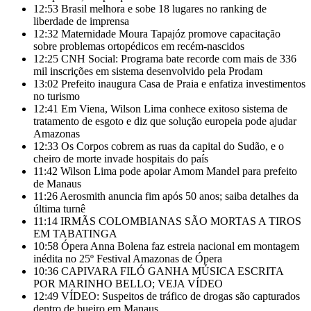
12:53
Brasil melhora e sobe 18 lugares no ranking de
liberdade de imprensa
12:32
Maternidade Moura Tapajóz promove capacitação
sobre problemas ortopédicos em recém-nascidos
12:25
CNH Social: Programa bate recorde com mais de 336
mil inscrições em sistema desenvolvido pela Prodam
13:02
Prefeito inaugura Casa de Praia e enfatiza investimentos
no turismo
12:41
Em Viena, Wilson Lima conhece exitoso sistema de
tratamento de esgoto e diz que solução europeia pode ajudar
Amazonas
12:33
Os Corpos cobrem as ruas da capital do Sudão, e o
cheiro de morte invade hospitais do país
11:42
Wilson Lima pode apoiar Amom Mandel para prefeito
de Manaus
11:26
Aerosmith anuncia fim após 50 anos; saiba detalhes da
última turnê
11:14
IRMÃS COLOMBIANAS SÃO MORTAS A TIROS
EM TABATINGA
10:58
Ópera Anna Bolena faz estreia nacional em montagem
inédita no 25º Festival Amazonas de Ópera
10:36
CAPIVARA FILÓ GANHA MÚSICA ESCRITA
POR MARINHO BELLO; VEJA VÍDEO
12:49
VÍDEO: Suspeitos de tráfico de drogas são capturados
dentro de bueiro em Manaus