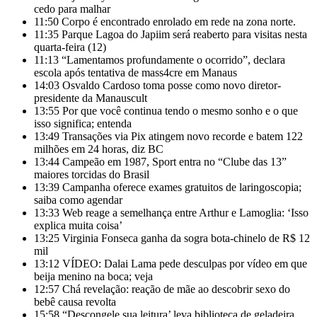
cedo para malhar
11:50
Corpo é encontrado enrolado em rede na zona norte.
11:35
Parque Lagoa do Japiim será reaberto para visitas nesta
quarta-feira (12)
11:13
“Lamentamos profundamente o ocorrido”, declara
escola após tentativa de mass4cre em Manaus
14:03
Osvaldo Cardoso toma posse como novo diretor-
presidente da Manauscult
13:55
Por que você continua tendo o mesmo sonho e o que
isso significa; entenda
13:49
Transações via Pix atingem novo recorde e batem 122
milhões em 24 horas, diz BC
13:44
Campeão em 1987, Sport entra no “Clube das 13”
maiores torcidas do Brasil
13:39
Campanha oferece exames gratuitos de laringoscopia;
saiba como agendar
13:33
Web reage a semelhança entre Arthur e Lamoglia: ‘Isso
explica muita coisa’
13:25
Virginia Fonseca ganha da sogra bota-chinelo de R$ 12
mil
13:12
VÍDEO: Dalai Lama pede desculpas por vídeo em que
beija menino na boca; veja
12:57
Chá revelação: reação de mãe ao descobrir sexo do
bebê causa revolta
15:58
“Descongele sua leitura’ leva biblioteca de geladeira