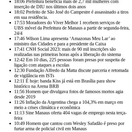
18:06
Prefeitura beneficia mais de 2,7 mil mulheres com
inserção de DIU nos últimos dois anos
18:02
Prefeito de São José do Campestre é assassinado a tiros
em sua residência.
17:53
Moradores do Viver Melhor 1 recebem serviços de
UBS móvel da Prefeitura de Manaus a partir de segunda-feira,
24/4
17:46
Wilson Lima apresenta ‘Amazonas Meu Lar’ ao
ministro das Cidades e para a presidente da Caixa
17:41
CNH Social 2023: mais de 90 mil inscrições são
realizadas nas primeiras horas após a liberação do sistema
12:42
Em 10 dias, 225 pessoas foram presas por suspeita de
ligação com ataques a escolas
12:30
Fundação Alfredo da Matta discute parceria e retomada
de vigilância em ISTs
12:11
É hoje: banda Kiss já está em Brasília para show
histórico na Arena BRB
11:56
Homem que divulgava fotos de famosos mortos agia
desde 2019
11:26
Inflação da Argentina chega a 104,3% em março em
meio a crises climática e econômica
11:13
Sine Manaus oferta 404 vagas de emprego nesta terça-
feira
10:49
Homem que cantou com Wesley Safadão é preso por
furtar arma de policial civil em Manaus