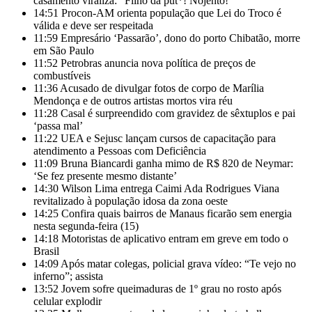
casamento viraliza: “Filho da put*! Nojento!”
14:51
Procon-AM orienta população que Lei do Troco é
válida e deve ser respeitada
11:59
Empresário ‘Passarão’, dono do porto Chibatão, morre
em São Paulo
11:52
Petrobras anuncia nova política de preços de
combustíveis
11:36
Acusado de divulgar fotos de corpo de Marília
Mendonça e de outros artistas mortos vira réu
11:28
Casal é surpreendido com gravidez de sêxtuplos e pai
‘passa mal’
11:22
UEA e Sejusc lançam cursos de capacitação para
atendimento a Pessoas com Deficiência
11:09
Bruna Biancardi ganha mimo de R$ 820 de Neymar:
‘Se fez presente mesmo distante’
14:30
Wilson Lima entrega Caimi Ada Rodrigues Viana
revitalizado à população idosa da zona oeste
14:25
Confira quais bairros de Manaus ficarão sem energia
nesta segunda-feira (15)
14:18
Motoristas de aplicativo entram em greve em todo o
Brasil
14:09
Após matar colegas, policial grava vídeo: “Te vejo no
inferno”; assista
13:52
Jovem sofre queimaduras de 1º grau no rosto após
celular explodir