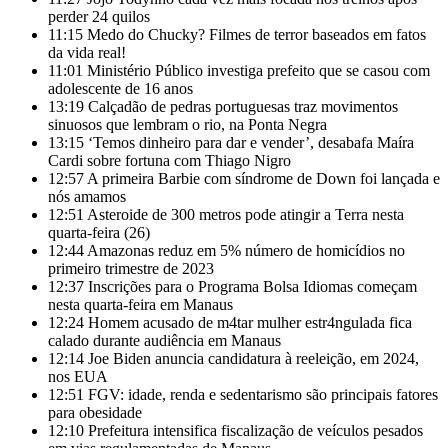
perder 24 quilos
11:15
Medo do Chucky? Filmes de terror baseados em fatos
da vida real!
11:01
Ministério Público investiga prefeito que se casou com
adolescente de 16 anos
13:19
Calçadão de pedras portuguesas traz movimentos
sinuosos que lembram o rio, na Ponta Negra
13:15
‘Temos dinheiro para dar e vender’, desabafa Maíra
Cardi sobre fortuna com Thiago Nigro
12:57
A primeira Barbie com síndrome de Down foi lançada e
nós amamos
12:51
Asteroide de 300 metros pode atingir a Terra nesta
quarta-feira (26)
12:44
Amazonas reduz em 5% número de homicídios no
primeiro trimestre de 2023
12:37
Inscrições para o Programa Bolsa Idiomas começam
nesta quarta-feira em Manaus
12:24
Homem acusado de m4tar mulher estr4ngulada fica
calado durante audiência em Manaus
12:14
Joe Biden anuncia candidatura à reeleição, em 2024,
nos EUA
12:51
FGV: idade, renda e sedentarismo são principais fatores
para obesidade
12:10
Prefeitura intensifica fiscalização de veículos pesados