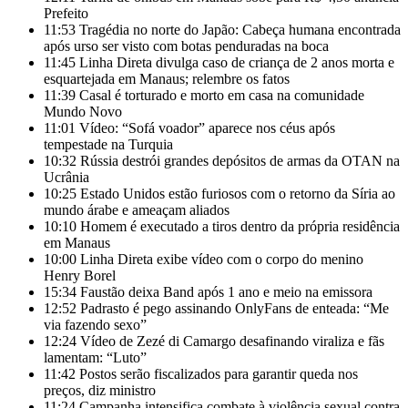
Prefeito
11:53
Tragédia no norte do Japão: Cabeça humana encontrada
após urso ser visto com botas penduradas na boca
11:45
Linha Direta divulga caso de criança de 2 anos morta e
esquartejada em Manaus; relembre os fatos
11:39
Casal é torturado e morto em casa na comunidade
Mundo Novo
11:01
Vídeo: “Sofá voador” aparece nos céus após
tempestade na Turquia
10:32
Rússia destrói grandes depósitos de armas da OTAN na
Ucrânia
10:25
Estado Unidos estão furiosos com o retorno da Síria ao
mundo árabe e ameaçam aliados
10:10
Homem é executado a tiros dentro da própria residência
em Manaus
10:00
Linha Direta exibe vídeo com o corpo do menino
Henry Borel
15:34
Faustão deixa Band após 1 ano e meio na emissora
12:52
Padrasto é pego assinando OnlyFans de enteada: “Me
via fazendo sexo”
12:24
Vídeo de Zezé di Camargo desafinando viraliza e fãs
lamentam: “Luto”
11:42
Postos serão fiscalizados para garantir queda nos
preços, diz ministro
11:24
Campanha intensifica combate à violência sexual contra