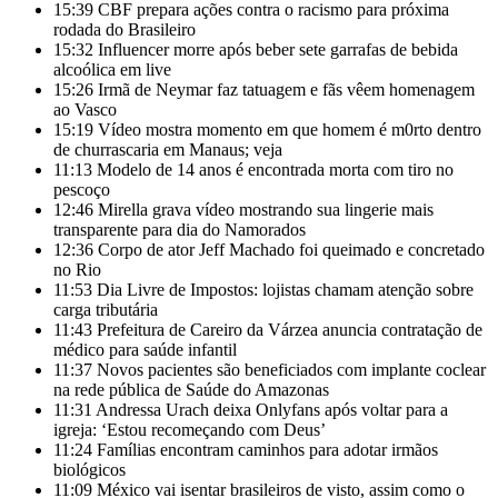
15:39
CBF prepara ações contra o racismo para próxima
rodada do Brasileiro
15:32
Influencer morre após beber sete garrafas de bebida
alcoólica em live
15:26
Irmã de Neymar faz tatuagem e fãs vêem homenagem
ao Vasco
15:19
Vídeo mostra momento em que homem é m0rto dentro
de churrascaria em Manaus; veja
11:13
Modelo de 14 anos é encontrada morta com tiro no
pescoço
12:46
Mirella grava vídeo mostrando sua lingerie mais
transparente para dia do Namorados
12:36
Corpo de ator Jeff Machado foi queimado e concretado
no Rio
11:53
Dia Livre de Impostos: lojistas chamam atenção sobre
carga tributária
11:43
Prefeitura de Careiro da Várzea anuncia contratação de
médico para saúde infantil
11:37
Novos pacientes são beneficiados com implante coclear
na rede pública de Saúde do Amazonas
11:31
Andressa Urach deixa Onlyfans após voltar para a
igreja: ‘Estou recomeçando com Deus’
11:24
Famílias encontram caminhos para adotar irmãos
biológicos
11:09
México vai isentar brasileiros de visto, assim como o