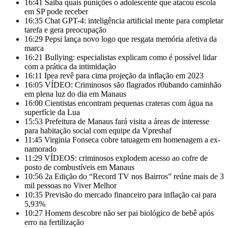
16:41
Saiba quais punições o adolescente que atacou escola
em SP pode receber
16:35
Chat GPT-4: inteligência artificial mente para completar
tarefa e gera preocupação
16:29
Pepsi lança novo logo que resgata memória afetiva da
marca
16:21
Bullying: especialistas explicam como é possível lidar
com a prática da intimidação
16:11
Ipea revê para cima projeção da inflação em 2023
16:05
VÍDEO: Criminosos são flagrados r0ubando caminhão
em plena luz do dia em Manaus
16:00
Cientistas encontram pequenas crateras com água na
superfície da Lua
15:53
Prefeitura de Manaus fará visita a áreas de interesse
para habitação social com equipe da Vpreshaf
11:45
Virginia Fonseca cobre tatuagem em homenagem a ex-
namorado
11:29
VÍDEOS: criminosos explodem acesso ao cofre de
posto de combustíveis em Manaus
10:56
2a Edição do “Record TV nos Bairros” reúne mais de 3
mil pessoas no Viver Melhor
10:35
Previsão do mercado financeiro para inflação cai para
5,93%
10:27
Homem descobre não ser pai biológico de bebê após
erro na fertilização