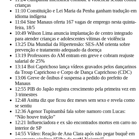
crianças
11:10
Constituição e Lei Maria da Penha ganham tradução em
idioma indígena
11:04
Sine Manaus oferta 167 vagas de emprego nesta quinta-
feira, 18/5
10:49
Wilson Lima anuncia implantação de centro integrado
para atender crianças e adolescentes vítimas de violência
13:25
Dia Mundial da Hipertensão: SES-AM orienta sobre
prevenção e tratamento adequado da doença
13:19
Professores do AM entram em greve e cobram reajuste
salarial de 25%
13:14
Boi Caprichoso lança vídeos gravados pelos dançarinos
da Troup Caprichoso e Corpo de Dança Caprichoso (CDC)
13:06
Greve de ônibus é suspensa a pedido do prefeito de
Manaus
12:55
PIB do Japão registra crescimento pela primeira vez em
3 trimestres
12:48
Anitta diz que ficou dez meses sem sexo e revela como
se sentiu
12:36
Agenor Tupinambá fala sobre namoro com Lucas:
“Não houve traição”
12:21
Influenciadora e ex são encontrados mortos em carro no
interior de SP
14:55
Vídeo: Reação de Ana Clara após não pegar buquê em