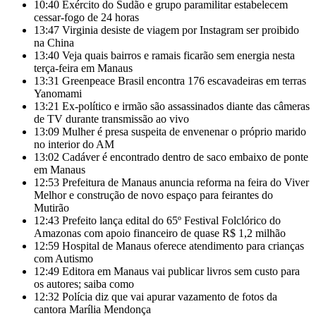
10:40
Exército do Sudão e grupo paramilitar estabelecem
cessar-fogo de 24 horas
13:47
Virginia desiste de viagem por Instagram ser proibido
na China
13:40
Veja quais bairros e ramais ficarão sem energia nesta
terça-feira em Manaus
13:31
Greenpeace Brasil encontra 176 escavadeiras em terras
Yanomami
13:21
Ex-político e irmão são assassinados diante das câmeras
de TV durante transmissão ao vivo
13:09
Mulher é presa suspeita de envenenar o próprio marido
no interior do AM
13:02
Cadáver é encontrado dentro de saco embaixo de ponte
em Manaus
12:53
Prefeitura de Manaus anuncia reforma na feira do Viver
Melhor e construção de novo espaço para feirantes do
Mutirão
12:43
Prefeito lança edital do 65º Festival Folclórico do
Amazonas com apoio financeiro de quase R$ 1,2 milhão
12:59
Hospital de Manaus oferece atendimento para crianças
com Autismo
12:49
Editora em Manaus vai publicar livros sem custo para
os autores; saiba como
12:32
Polícia diz que vai apurar vazamento de fotos da
cantora Marília Mendonça