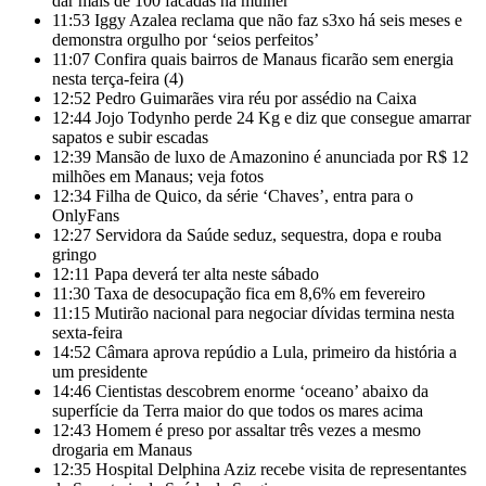
dar mais de 100 facadas na mulher
11:53
Iggy Azalea reclama que não faz s3xo há seis meses e
demonstra orgulho por ‘seios perfeitos’
11:07
Confira quais bairros de Manaus ficarão sem energia
nesta terça-feira (4)
12:52
Pedro Guimarães vira réu por assédio na Caixa
12:44
Jojo Todynho perde 24 Kg e diz que consegue amarrar
sapatos e subir escadas
12:39
Mansão de luxo de Amazonino é anunciada por R$ 12
milhões em Manaus; veja fotos
12:34
Filha de Quico, da série ‘Chaves’, entra para o
OnlyFans
12:27
Servidora da Saúde seduz, sequestra, dopa e rouba
gringo
12:11
Papa deverá ter alta neste sábado
11:30
Taxa de desocupação fica em 8,6% em fevereiro
11:15
Mutirão nacional para negociar dívidas termina nesta
sexta-feira
14:52
Câmara aprova repúdio a Lula, primeiro da história a
um presidente
14:46
Cientistas descobrem enorme ‘oceano’ abaixo da
superfície da Terra maior do que todos os mares acima
12:43
Homem é preso por assaltar três vezes a mesmo
drogaria em Manaus
12:35
Hospital Delphina Aziz recebe visita de representantes