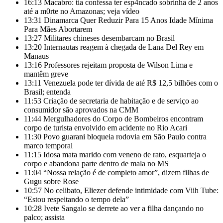
16:13
Macabro: tia confessa ter esp4ncado sobrinha de 2 anos
até a m0rte no Amazonas; veja vídeo
13:31
Dinamarca Quer Reduzir Para 15 Anos Idade Mínima
Para Mães Abortarem
13:27
Militares chineses desembarcam no Brasil
13:20
Internautas reagem à chegada de Lana Del Rey em
Manaus
13:16
Professores rejeitam proposta de Wilson Lima e
mantêm greve
13:11
Venezuela pode ter dívida de até R$ 12,5 bilhões com o
Brasil; entenda
11:53
Criação de secretaria de habitação e de serviço ao
consumidor são aprovados na CMM
11:44
Mergulhadores do Corpo de Bombeiros encontram
corpo de turista envolvido em acidente no Rio Acari
11:30
Povo guarani bloqueia rodovia em São Paulo contra
marco temporal
11:15
Idosa mata marido com veneno de rato, esquarteja o
corpo e abandona parte dentro de mala no MS
11:04
“Nossa relação é de completo amor”, dizem filhas de
Gugu sobre Rose
10:57
No celibato, Eliezer defende intimidade com Viih Tube:
“Estou respeitando o tempo dela”
10:28
Ivete Sangalo se derrete ao ver a filha dançando no
palco; assista