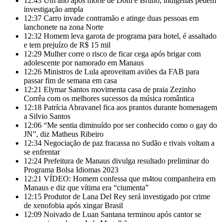
12:43
Um ano após morte de Dom e Bruno, indígenas pedem
investigação ampla
12:37
Carro invade contramão e atinge duas pessoas em
lanchonete na zona Norte
12:32
Homem leva garota de programa para hotel, é assaltado
e tem prejuízo de R$ 15 mil
12:29
Mulher corre o risco de ficar cega após brigar com
adolescente por namorado em Manaus
12:26
Ministros de Lula aproveitam aviões da FAB para
passar fim de semana em casa
12:21
Elymar Santos movimenta casa de praia Zezinho
Corrêa com os melhores sucessos da música romântica
12:18
Patrícia Abravanel fica aos prantos durante homenagem
a Silvio Santos
12:06
“Me sentia diminuído por ser conhecido como o gay do
JN”, diz Matheus Ribeiro
12:34
Negociação de paz fracassa no Sudão e rivais voltam a
se enfrentar
12:24
Prefeitura de Manaus divulga resultado preliminar do
Programa Bolsa Idiomas 2023
12:21
VÍDEO: Homem confessa que m4tou companheira em
Manaus e diz que vítima era “ciumenta”
12:15
Produtor de Lana Del Rey será investigado por crime
de xenofobia após xingar Brasil
12:09
Noivado de Luan Santana terminou após cantor se