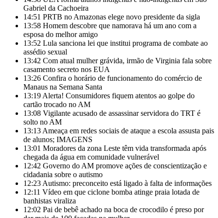
Gabriel da Cachoeira
14:51
PRTB no Amazonas elege novo presidente da sigla
13:58
Homem descobre que namorava há um ano com a
esposa do melhor amigo
13:52
Lula sanciona lei que institui programa de combate ao
assédio sexual
13:42
Com atual mulher grávida, irmão de Virginia fala sobre
casamento secreto nos EUA
13:26
Confira o horário de funcionamento do comércio de
Manaus na Semana Santa
13:19
Alerta! Consumidores fiquem atentos ao golpe do
cartão trocado no AM
13:08
Vigilante acusado de assassinar servidora do TRT é
solto no AM
13:13
Ameaça em redes sociais de ataque a escola assusta pais
de alunos; IMAGENS
13:01
Moradores da zona Leste têm vida transformada após
chegada da água em comunidade vulnerável
12:42
Governo do AM promove ações de conscientização e
cidadania sobre o autismo
12:23
Autismo: preconceito está ligado à falta de informações
12:11
Vídeo em que ciclone bomba atinge praia lotada de
banhistas viraliza
12:02
Pai de bebê achado na boca de crocodilo é preso por