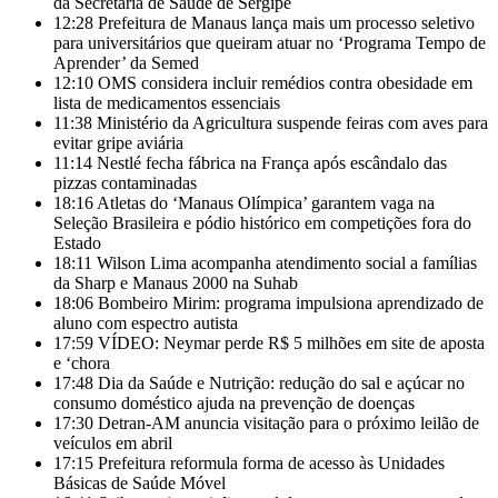
da Secretaria de Saúde de Sergipe
12:28
Prefeitura de Manaus lança mais um processo seletivo
para universitários que queiram atuar no ‘Programa Tempo de
Aprender’ da Semed
12:10
OMS considera incluir remédios contra obesidade em
lista de medicamentos essenciais
11:38
Ministério da Agricultura suspende feiras com aves para
evitar gripe aviária
11:14
Nestlé fecha fábrica na França após escândalo das
pizzas contaminadas
18:16
Atletas do ‘Manaus Olímpica’ garantem vaga na
Seleção Brasileira e pódio histórico em competições fora do
Estado
18:11
Wilson Lima acompanha atendimento social a famílias
da Sharp e Manaus 2000 na Suhab
18:06
Bombeiro Mirim: programa impulsiona aprendizado de
aluno com espectro autista
17:59
VÍDEO: Neymar perde R$ 5 milhões em site de aposta
e ‘chora
17:48
Dia da Saúde e Nutrição: redução do sal e açúcar no
consumo doméstico ajuda na prevenção de doenças
17:30
Detran-AM anuncia visitação para o próximo leilão de
veículos em abril
17:15
Prefeitura reformula forma de acesso às Unidades
Básicas de Saúde Móvel