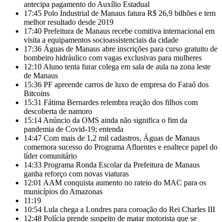
antecipa pagamento do Auxílio Estadual
17:45
Polo Industrial de Manaus fatura R$ 26,9 bilhões e tem
melhor resultado desde 2019
17:40
Prefeitura de Manaus recebe comitiva internacional em
visita a equipamentos socioassistenciais da cidade
17:36
Águas de Manaus abre inscrições para curso gratuito de
bombeiro hidráulico com vagas exclusivas para mulheres
12:10
Aluno tenta furar colega em sala de aula na zona leste
de Manaus
15:36
PF apreende carros de luxo de empresa do Faraó dos
Bitcoins
15:31
Fátima Bernardes relembra reação dos filhos com
descoberta de namoro
15:14
Anúncio da OMS ainda não significa o fim da
pandemia de Covid-19; entenda
14:47
Com mais de 1,2 mil cadastros, Águas de Manaus
comemora sucesso do Programa Afluentes e enaltece papel do
líder comunitário
14:33
Programa Ronda Escolar da Prefeitura de Manaus
ganha reforço com novas viaturas
12:01
AAM conquista aumento no rateio do MAC para os
municípios do Amazonas
11:19
10:54
Lula chega a Londres para coroação do Rei Charles III
12:48
Polícia prende suspeito de matar motorista que se