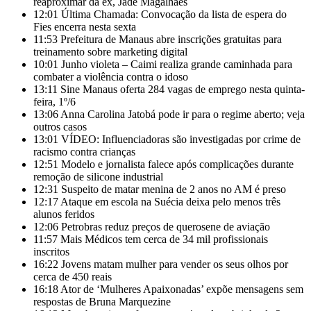
reaproximar da ex, Jade Magalhães
12:01
Última Chamada: Convocação da lista de espera do
Fies encerra nesta sexta
11:53
Prefeitura de Manaus abre inscrições gratuitas para
treinamento sobre marketing digital
10:01
Junho violeta – Caimi realiza grande caminhada para
combater a violência contra o idoso
13:11
Sine Manaus oferta 284 vagas de emprego nesta quinta-
feira, 1º/6
13:06
Anna Carolina Jatobá pode ir para o regime aberto; veja
outros casos
13:01
VÍDEO: Influenciadoras são investigadas por crime de
racismo contra crianças
12:51
Modelo e jornalista falece após complicações durante
remoção de silicone industrial
12:31
Suspeito de matar menina de 2 anos no AM é preso
12:17
Ataque em escola na Suécia deixa pelo menos três
alunos feridos
12:06
Petrobras reduz preços de querosene de aviação
11:57
Mais Médicos tem cerca de 34 mil profissionais
inscritos
16:22
Jovens matam mulher para vender os seus olhos por
cerca de 450 reais
16:18
Ator de ‘Mulheres Apaixonadas’ expõe mensagens sem
respostas de Bruna Marquezine