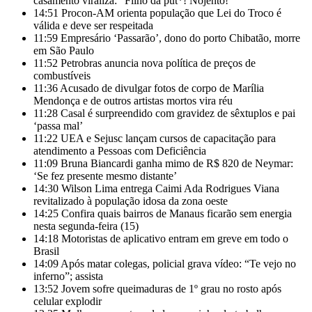
casamento viraliza: “Filho da put*! Nojento!”
14:51
Procon-AM orienta população que Lei do Troco é
válida e deve ser respeitada
11:59
Empresário ‘Passarão’, dono do porto Chibatão, morre
em São Paulo
11:52
Petrobras anuncia nova política de preços de
combustíveis
11:36
Acusado de divulgar fotos de corpo de Marília
Mendonça e de outros artistas mortos vira réu
11:28
Casal é surpreendido com gravidez de sêxtuplos e pai
‘passa mal’
11:22
UEA e Sejusc lançam cursos de capacitação para
atendimento a Pessoas com Deficiência
11:09
Bruna Biancardi ganha mimo de R$ 820 de Neymar:
‘Se fez presente mesmo distante’
14:30
Wilson Lima entrega Caimi Ada Rodrigues Viana
revitalizado à população idosa da zona oeste
14:25
Confira quais bairros de Manaus ficarão sem energia
nesta segunda-feira (15)
14:18
Motoristas de aplicativo entram em greve em todo o
Brasil
14:09
Após matar colegas, policial grava vídeo: “Te vejo no
inferno”; assista
13:52
Jovem sofre queimaduras de 1º grau no rosto após
celular explodir