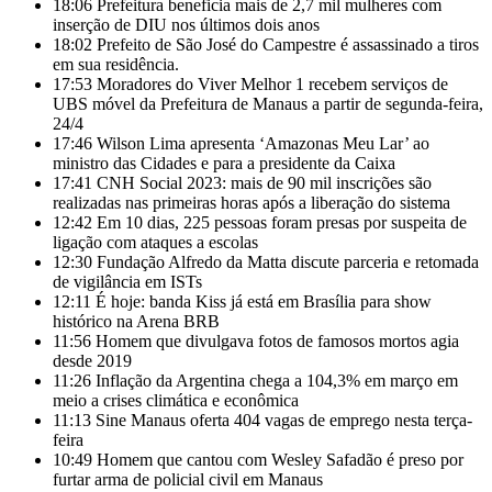
18:06
Prefeitura beneficia mais de 2,7 mil mulheres com
inserção de DIU nos últimos dois anos
18:02
Prefeito de São José do Campestre é assassinado a tiros
em sua residência.
17:53
Moradores do Viver Melhor 1 recebem serviços de
UBS móvel da Prefeitura de Manaus a partir de segunda-feira,
24/4
17:46
Wilson Lima apresenta ‘Amazonas Meu Lar’ ao
ministro das Cidades e para a presidente da Caixa
17:41
CNH Social 2023: mais de 90 mil inscrições são
realizadas nas primeiras horas após a liberação do sistema
12:42
Em 10 dias, 225 pessoas foram presas por suspeita de
ligação com ataques a escolas
12:30
Fundação Alfredo da Matta discute parceria e retomada
de vigilância em ISTs
12:11
É hoje: banda Kiss já está em Brasília para show
histórico na Arena BRB
11:56
Homem que divulgava fotos de famosos mortos agia
desde 2019
11:26
Inflação da Argentina chega a 104,3% em março em
meio a crises climática e econômica
11:13
Sine Manaus oferta 404 vagas de emprego nesta terça-
feira
10:49
Homem que cantou com Wesley Safadão é preso por
furtar arma de policial civil em Manaus