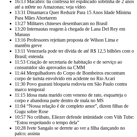
16:13
Macabro: tia confessa ter esp4ncado sobrinha de 2 anos
até a m0rte no Amazonas; veja vídeo
13:31
Dinamarca Quer Reduzir Para 15 Anos Idade Mínima
Para Mães Abortarem
13:27
Militares chineses desembarcam no Brasil
13:20
Internautas reagem à chegada de Lana Del Rey em
Manaus
13:16
Professores rejeitam proposta de Wilson Lima e
mantêm greve
13:11
Venezuela pode ter dívida de até R$ 12,5 bilhões com o
Brasil; entenda
11:53
Criação de secretaria de habitação e de serviço ao
consumidor são aprovados na CMM
11:44
Mergulhadores do Corpo de Bombeiros encontram
corpo de turista envolvido em acidente no Rio Acari
11:30
Povo guarani bloqueia rodovia em São Paulo contra
marco temporal
11:15
Idosa mata marido com veneno de rato, esquarteja o
corpo e abandona parte dentro de mala no MS
11:04
“Nossa relação é de completo amor”, dizem filhas de
Gugu sobre Rose
10:57
No celibato, Eliezer defende intimidade com Viih Tube:
“Estou respeitando o tempo dela”
10:28
Ivete Sangalo se derrete ao ver a filha dançando no
palco; assista