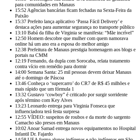
para comunidades em Manaus
15:52
Agências bancárias ficam fechadas na Sexta-Feira da
Paixão
15:37
Prefeito lança aplicativo ‘Passa Fácil Delivery’ e
destaca ações para aumentar segurança no transporte público
13:10
Babá da filha de Virginia se manifesta: “Mãe incrível”
12:50
Homem descobre que mulher com quem namorava
online há um ano era a esposa do melhor amigo
12:38
Prefeitura de Manaus prestigia homenagem aos blogs e
portais na CMM
12:19
Fernando, da dupla com Sorocaba, relata tratamento
contra vício em remédio para dormir
14:00
Semana Santa: 25 mil pessoas devem deixar Manaus
até o domingo de Páscoa
13:46
Conheça o ‘supercarro’ do CR7 de R$ 45 milhões e
mais rápido que um fórmula 1
13:32
Gustavo ‘cowboy” é criticado por surgir sorridente
após término com Key Alves
13:23
Leonardo entrega para Virginia Fonseca que
influenciadora terá festa surpresa
12:55
VÍDEO: suspeitos de roubos e da morte do sargento
Camacho são presos em Manaus
10:02
Anoar Samad entrega novos equipamentos no Hospital
Infantil Dr. Fajardo
14:58
UEA forma alunos indígenas e não-indígenas em São