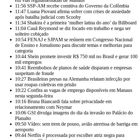
em vias regulamentadas de Manaus
11:56
SSP-AM recebe comitiva do Governo da Colômbia
11:47
Luana Piovani afirma sofrer com crises de ansiedade
após batalha judicial com Scooby
11:34
Shakira é a primeira ‘mulher latina do ano’ da Billboard
11:04
Cauã Reymond se diz focado em trabalho e nega ser
solteiro cobiçado
10:54
FENAJ e SJPAM se reúnem em Congresso Nacional
de Ensino e Jornalismo para discutir temas e melhorias para
categoria
10:44
Shein promete investir R$ 750 mil no Brasil e gerar 100
mil empregos
10:41
Reembolsos de planos de saúde disparam e empresas
suspeitam de fraude
10:27
Brasileiras presas na Alemanha relatam infecção por
usar roupas coletivas em prisão
10:22
Confira as vagas de emprego disponíveis em Manaus
nesta segunda-feira
10:16
Bruna Biancardi fala sobre privacidade em
relacionamento com Neymar
10:06
GSI divulga imagens do dia da invasão no Palácio do
Planalto
09:50
Vídeo: sem trem de pouso, avião aterrissa de barriga em
aeroporto
09:44
Netflix é processada por escolher atriz negra para