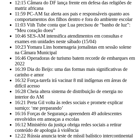
12:15
Câmara do DF lança frente em defesa das religiões de
matriz africana
11:59
PC-AM faz alerta aos pais e responsáveis quanto aos
comportamentos dos filhos dentro e fora do ambiente escolar
11:03
Viih Tube conta que Lua precisou de “banho de luz”:
“Meu coração doeu”
10:46
SES-AM intensifica atendimentos em consultas e
exames em unidades neste sábado (15/04)
10:23
Yomara Lins homenageia jornalistas em sessão solene
na Câmara Municipal
16:46
Operadoras de turismo batem recorde de embarques em
2022
16:39
Dia do Beijo: uma das formas mais significativas de
carinho e amor
16:32
Força-tarefa irá vacinar 8 mil indígenas em áreas de
difícil acesso
16:28
Cheia altera sistema de distribuição de energia no
interior do AM
16:21
Preta Gil volta às redes sociais e promete explicar
sumiço: ‘me preparando’
16:16
Forças de Segurança apreendem 49 adolescentes
envolvidos em ameaças a escolas
16:12
Ministério da justiça obriga redes sociais a retirar
conteúdo de apologia à violência
12:22
Rússia anuncia teste de míssil balístico intercontinental