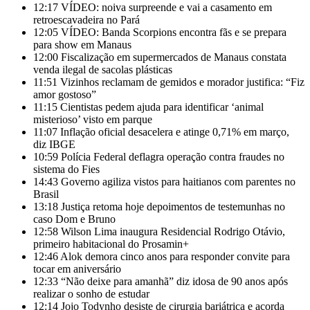
12:17
VÍDEO: noiva surpreende e vai a casamento em
retroescavadeira no Pará
12:05
VÍDEO: Banda Scorpions encontra fãs e se prepara
para show em Manaus
12:00
Fiscalização em supermercados de Manaus constata
venda ilegal de sacolas plásticas
11:51
Vizinhos reclamam de gemidos e morador justifica: “Fiz
amor gostoso”
11:15
Cientistas pedem ajuda para identificar ‘animal
misterioso’ visto em parque
11:07
Inflação oficial desacelera e atinge 0,71% em março,
diz IBGE
10:59
Polícia Federal deflagra operação contra fraudes no
sistema do Fies
14:43
Governo agiliza vistos para haitianos com parentes no
Brasil
13:18
Justiça retoma hoje depoimentos de testemunhas no
caso Dom e Bruno
12:58
Wilson Lima inaugura Residencial Rodrigo Otávio,
primeiro habitacional do Prosamin+
12:46
Alok demora cinco anos para responder convite para
tocar em aniversário
12:33
“Não deixe para amanhã” diz idosa de 90 anos após
realizar o sonho de estudar
12:14
Jojo Todynho desiste de cirurgia bariátrica e acorda