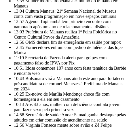
13:35
Mulher morre atropelada a caminho do trabalho em
Manaus
13:04
Cultura Manaus: 21ª Semana Nacional de Museus
conta com vasta programação em nove espaços culturais
12:57
Agenor Tupinambá tem primeiro encontro com
namorado após um ano de relacionamento a distância
13:03
Prefeitura de Manaus realiza 1ª Feira Folclórica no
Centro Cultural Povos da Amazônia
12:56
OMS declara fim da emergência em saúde por mpox
12:45
Fornecedores entram com pedido de falência das lojas
Marisa
11:19
Secretaria de Fazenda alerta para golpes com
pagamento falso de IPVA por Pix
10:51
Idosa comemora 107 anos com festa temática da Barbie
e encanta web
10:43
Bolsonaro virá a Manaus ainda este ano para fortalecer
pré-candidatura de coronel Menezes à Prefeitura de Manaus
em 2024
10:25
Ex-noivo de Marília Mendonça choca fãs com
homenagem a ela em seu casamento
10:13
Aos 43 anos, mulher com deficiência contrata jovem
para fazer sexo pela primeira vez
14:58
Secretário de saúde Anoar Samad ganha destaque pelas
atitudes em criar comissão de atendimento na saúde
12:56
Virginia Fonseca mente sobre avião e Zé Felipe