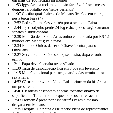
dar mais de 100 facadas na mulher
11:53
Iggy Azalea reclama que não faz s3xo há seis meses e
demonstra orgulho por ‘seios perfeitos’
11:07
Confira quais bairros de Manaus ficarão sem energia
nesta terça-feira (4)
12:52
Pedro Guimarães vira réu por assédio na Caixa
12:44
Jojo Todynho perde 24 Kg e diz que consegue amarrar
sapatos e subir escadas
12:39
Mansão de luxo de Amazonino é anunciada por R$ 12
milhões em Manaus; veja fotos
12:34
Filha de Quico, da série ‘Chaves’, entra para o
OnlyFans
12:27
Servidora da Saúde seduz, sequestra, dopa e rouba
gringo
12:11
Papa deverá ter alta neste sábado
11:30
Taxa de desocupação fica em 8,6% em fevereiro
11:15
Mutirão nacional para negociar dívidas termina nesta
sexta-feira
14:52
Câmara aprova repúdio a Lula, primeiro da história a
um presidente
14:46
Cientistas descobrem enorme ‘oceano’ abaixo da
superfície da Terra maior do que todos os mares acima
12:43
Homem é preso por assaltar três vezes a mesmo
drogaria em Manaus
12:35
Hospital Delphina Aziz recebe visita de representantes