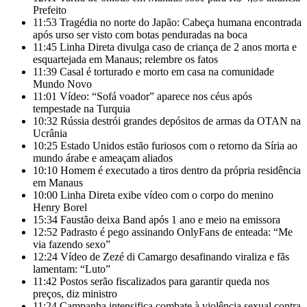
Prefeito
11:53
Tragédia no norte do Japão: Cabeça humana encontrada
após urso ser visto com botas penduradas na boca
11:45
Linha Direta divulga caso de criança de 2 anos morta e
esquartejada em Manaus; relembre os fatos
11:39
Casal é torturado e morto em casa na comunidade
Mundo Novo
11:01
Vídeo: “Sofá voador” aparece nos céus após
tempestade na Turquia
10:32
Rússia destrói grandes depósitos de armas da OTAN na
Ucrânia
10:25
Estado Unidos estão furiosos com o retorno da Síria ao
mundo árabe e ameaçam aliados
10:10
Homem é executado a tiros dentro da própria residência
em Manaus
10:00
Linha Direta exibe vídeo com o corpo do menino
Henry Borel
15:34
Faustão deixa Band após 1 ano e meio na emissora
12:52
Padrasto é pego assinando OnlyFans de enteada: “Me
via fazendo sexo”
12:24
Vídeo de Zezé di Camargo desafinando viraliza e fãs
lamentam: “Luto”
11:42
Postos serão fiscalizados para garantir queda nos
preços, diz ministro
11:24
Campanha intensifica combate à violência sexual contra