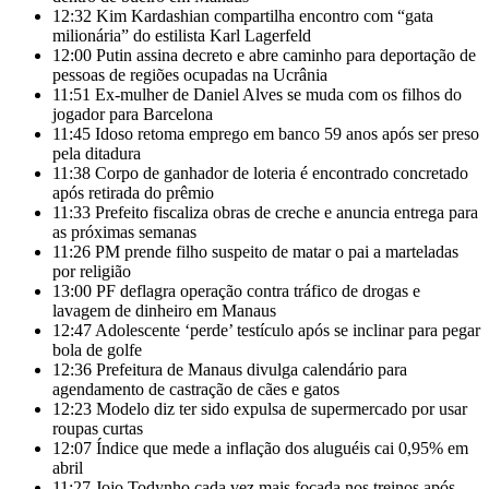
12:32
Kim Kardashian compartilha encontro com “gata
milionária” do estilista Karl Lagerfeld
12:00
Putin assina decreto e abre caminho para deportação de
pessoas de regiões ocupadas na Ucrânia
11:51
Ex-mulher de Daniel Alves se muda com os filhos do
jogador para Barcelona
11:45
Idoso retoma emprego em banco 59 anos após ser preso
pela ditadura
11:38
Corpo de ganhador de loteria é encontrado concretado
após retirada do prêmio
11:33
Prefeito fiscaliza obras de creche e anuncia entrega para
as próximas semanas
11:26
PM prende filho suspeito de matar o pai a marteladas
por religião
13:00
PF deflagra operação contra tráfico de drogas e
lavagem de dinheiro em Manaus
12:47
Adolescente ‘perde’ testículo após se inclinar para pegar
bola de golfe
12:36
Prefeitura de Manaus divulga calendário para
agendamento de castração de cães e gatos
12:23
Modelo diz ter sido expulsa de supermercado por usar
roupas curtas
12:07
Índice que mede a inflação dos aluguéis cai 0,95% em
abril
11:27
Jojo Todynho cada vez mais focada nos treinos após