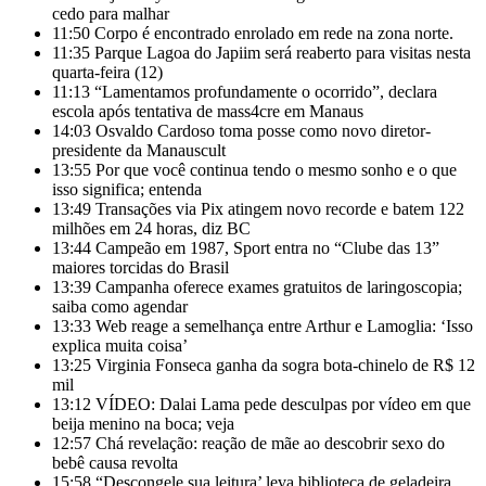
cedo para malhar
11:50
Corpo é encontrado enrolado em rede na zona norte.
11:35
Parque Lagoa do Japiim será reaberto para visitas nesta
quarta-feira (12)
11:13
“Lamentamos profundamente o ocorrido”, declara
escola após tentativa de mass4cre em Manaus
14:03
Osvaldo Cardoso toma posse como novo diretor-
presidente da Manauscult
13:55
Por que você continua tendo o mesmo sonho e o que
isso significa; entenda
13:49
Transações via Pix atingem novo recorde e batem 122
milhões em 24 horas, diz BC
13:44
Campeão em 1987, Sport entra no “Clube das 13”
maiores torcidas do Brasil
13:39
Campanha oferece exames gratuitos de laringoscopia;
saiba como agendar
13:33
Web reage a semelhança entre Arthur e Lamoglia: ‘Isso
explica muita coisa’
13:25
Virginia Fonseca ganha da sogra bota-chinelo de R$ 12
mil
13:12
VÍDEO: Dalai Lama pede desculpas por vídeo em que
beija menino na boca; veja
12:57
Chá revelação: reação de mãe ao descobrir sexo do
bebê causa revolta
15:58
“Descongele sua leitura’ leva biblioteca de geladeira