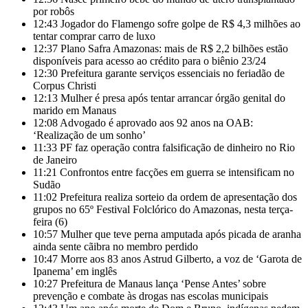
por robôs
12:43
Jogador do Flamengo sofre golpe de R$ 4,3 milhões ao
tentar comprar carro de luxo
12:37
Plano Safra Amazonas: mais de R$ 2,2 bilhões estão
disponíveis para acesso ao crédito para o biênio 23/24
12:30
Prefeitura garante serviços essenciais no feriadão de
Corpus Christi
12:13
Mulher é presa após tentar arrancar órgão genital do
marido em Manaus
12:08
Advogado é aprovado aos 92 anos na OAB:
‘Realização de um sonho’
11:33
PF faz operação contra falsificação de dinheiro no Rio
de Janeiro
11:21
Confrontos entre facções em guerra se intensificam no
Sudão
11:02
Prefeitura realiza sorteio da ordem de apresentação dos
grupos no 65º Festival Folclórico do Amazonas, nesta terça-
feira (6)
10:57
Mulher que teve perna amputada após picada de aranha
ainda sente cãibra no membro perdido
10:47
Morre aos 83 anos Astrud Gilberto, a voz de ‘Garota de
Ipanema’ em inglês
10:27
Prefeitura de Manaus lança ‘Pense Antes’ sobre
prevenção e combate às drogas nas escolas municipais