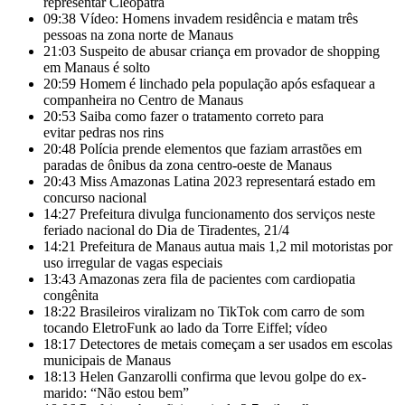
representar Cleópatra
09:38
Vídeo: Homens invadem residência e matam três
pessoas na zona norte de Manaus
21:03
Suspeito de abusar criança em provador de shopping
em Manaus é solto
20:59
Homem é linchado pela população após esfaquear a
companheira no Centro de Manaus
20:53
Saiba como fazer o tratamento correto para
evitar pedras nos rins
20:48
Polícia prende elementos que faziam arrastões em
paradas de ônibus da zona centro-oeste de Manaus
20:43
Miss Amazonas Latina 2023 representará estado em
concurso nacional
14:27
Prefeitura divulga funcionamento dos serviços neste
feriado nacional do Dia de Tiradentes, 21/4
14:21
Prefeitura de Manaus autua mais 1,2 mil motoristas por
uso irregular de vagas especiais
13:43
Amazonas zera fila de pacientes com cardiopatia
congênita
18:22
Brasileiros viralizam no TikTok com carro de som
tocando EletroFunk ao lado da Torre Eiffel; vídeo
18:17
Detectores de metais começam a ser usados em escolas
municipais de Manaus
18:13
Helen Ganzarolli confirma que levou golpe do ex-
marido: “Não estou bem”