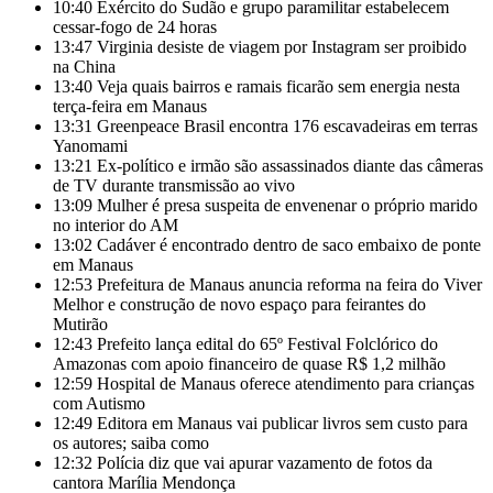
10:40
Exército do Sudão e grupo paramilitar estabelecem
cessar-fogo de 24 horas
13:47
Virginia desiste de viagem por Instagram ser proibido
na China
13:40
Veja quais bairros e ramais ficarão sem energia nesta
terça-feira em Manaus
13:31
Greenpeace Brasil encontra 176 escavadeiras em terras
Yanomami
13:21
Ex-político e irmão são assassinados diante das câmeras
de TV durante transmissão ao vivo
13:09
Mulher é presa suspeita de envenenar o próprio marido
no interior do AM
13:02
Cadáver é encontrado dentro de saco embaixo de ponte
em Manaus
12:53
Prefeitura de Manaus anuncia reforma na feira do Viver
Melhor e construção de novo espaço para feirantes do
Mutirão
12:43
Prefeito lança edital do 65º Festival Folclórico do
Amazonas com apoio financeiro de quase R$ 1,2 milhão
12:59
Hospital de Manaus oferece atendimento para crianças
com Autismo
12:49
Editora em Manaus vai publicar livros sem custo para
os autores; saiba como
12:32
Polícia diz que vai apurar vazamento de fotos da
cantora Marília Mendonça