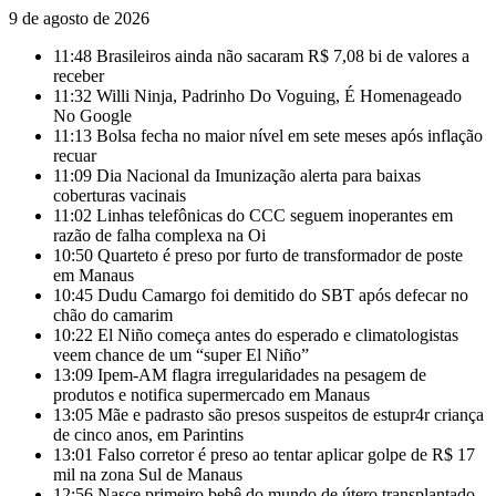
9 de agosto de 2026
11:48
Brasileiros ainda não sacaram R$ 7,08 bi de valores a
receber
11:32
Willi Ninja, Padrinho Do Voguing, É Homenageado
No Google
11:13
Bolsa fecha no maior nível em sete meses após inflação
recuar
11:09
Dia Nacional da Imunização alerta para baixas
coberturas vacinais
11:02
Linhas telefônicas do CCC seguem inoperantes em
razão de falha complexa na Oi
10:50
Quarteto é preso por furto de transformador de poste
em Manaus
10:45
Dudu Camargo foi demitido do SBT após defecar no
chão do camarim
10:22
El Niño começa antes do esperado e climatologistas
veem chance de um “super El Niño”
13:09
Ipem-AM flagra irregularidades na pesagem de
produtos e notifica supermercado em Manaus
13:05
Mãe e padrasto são presos suspeitos de estupr4r criança
de cinco anos, em Parintins
13:01
Falso corretor é preso ao tentar aplicar golpe de R$ 17
mil na zona Sul de Manaus
12:56
Nasce primeiro bebê do mundo de útero transplantado