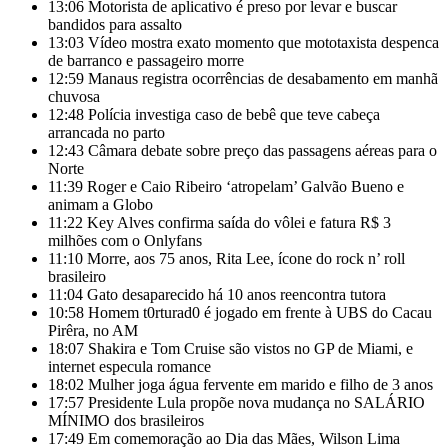
13:06
Motorista de aplicativo é preso por levar e buscar
bandidos para assalto
13:03
Vídeo mostra exato momento que mototaxista despenca
de barranco e passageiro morre
12:59
Manaus registra ocorrências de desabamento em manhã
chuvosa
12:48
Polícia investiga caso de bebê que teve cabeça
arrancada no parto
12:43
Câmara debate sobre preço das passagens aéreas para o
Norte
11:39
Roger e Caio Ribeiro ‘atropelam’ Galvão Bueno e
animam a Globo
11:22
Key Alves confirma saída do vôlei e fatura R$ 3
milhões com o Onlyfans
11:10
Morre, aos 75 anos, Rita Lee, ícone do rock n’ roll
brasileiro
11:04
Gato desaparecido há 10 anos reencontra tutora
10:58
Homem t0rturad0 é jogado em frente à UBS do Cacau
Pirêra, no AM
18:07
Shakira e Tom Cruise são vistos no GP de Miami, e
internet especula romance
18:02
Mulher joga água fervente em marido e filho de 3 anos
17:57
Presidente Lula propõe nova mudança no SALÁRIO
MÍNIMO dos brasileiros
17:49
Em comemoração ao Dia das Mães, Wilson Lima