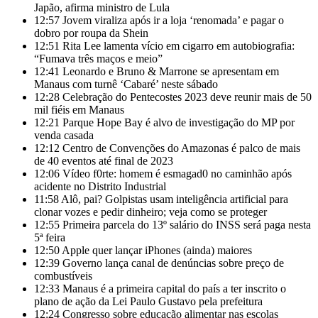
Japão, afirma ministro de Lula
12:57
Jovem viraliza após ir a loja ‘renomada’ e pagar o
dobro por roupa da Shein
12:51
Rita Lee lamenta vício em cigarro em autobiografia:
“Fumava três maços e meio”
12:41
Leonardo e Bruno & Marrone se apresentam em
Manaus com turnê ‘Cabaré’ neste sábado
12:28
Celebração do Pentecostes 2023 deve reunir mais de 50
mil fiéis em Manaus
12:21
Parque Hope Bay é alvo de investigação do MP por
venda casada
12:12
Centro de Convenções do Amazonas é palco de mais
de 40 eventos até final de 2023
12:06
Vídeo f0rte: homem é esmagad0 no caminhão após
acidente no Distrito Industrial
11:58
Alô, pai? Golpistas usam inteligência artificial para
clonar vozes e pedir dinheiro; veja como se proteger
12:55
Primeira parcela do 13º salário do INSS será paga nesta
5ª feira
12:50
Apple quer lançar iPhones (ainda) maiores
12:39
Governo lança canal de denúncias sobre preço de
combustíveis
12:33
Manaus é a primeira capital do país a ter inscrito o
plano de ação da Lei Paulo Gustavo pela prefeitura
12:24
Congresso sobre educação alimentar nas escolas