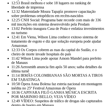
12:53
Brasil melhora e sobe 18 lugares no ranking de
liberdade de imprensa
12:32
Maternidade Moura Tapajóz promove capacitação
sobre problemas ortopédicos em recém-nascidos
12:25
CNH Social: Programa bate recorde com mais de 336
mil inscrições em sistema desenvolvido pela Prodam
13:02
Prefeito inaugura Casa de Praia e enfatiza investimentos
no turismo
12:41
Em Viena, Wilson Lima conhece exitoso sistema de
tratamento de esgoto e diz que solução europeia pode ajudar
Amazonas
12:33
Os Corpos cobrem as ruas da capital do Sudão, e o
cheiro de morte invade hospitais do país
11:42
Wilson Lima pode apoiar Amom Mandel para prefeito
de Manaus
11:26
Aerosmith anuncia fim após 50 anos; saiba detalhes da
última turnê
11:14
IRMÃS COLOMBIANAS SÃO MORTAS A TIROS
EM TABATINGA
10:58
Ópera Anna Bolena faz estreia nacional em montagem
inédita no 25º Festival Amazonas de Ópera
10:36
CAPIVARA FILÓ GANHA MÚSICA ESCRITA
POR MARINHO BELLO; VEJA VÍDEO
12:49
VÍDEO: Suspeitos de tráfico de drogas são capturados
dentro de bueiro em Manaus