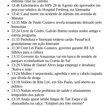
enfrenta crise na carreira
12:46
Enfermeiros do HPS 28 de Agosto são aprovados em
processo seletivo do Hospital Freiberg, na Alemanha
12:41
Casal morre em acidente de trânsito em avenida de
Manaus
12:35
Mãe de Paulo Gustavo revela testamento deixado pelo
humorista
12:24
Livre da Globo, Galvão Bueno realiza sonho antigo e
estreia programa
11:35
Prefeitura e Sinetram emitem cartão PassaFácil
gratuitamente em ação itinerante
11:30
Com Lei Paulo Gustavo, governo garante R$ 3,8
bilhões para a cultura
13:31
Governo do Amazonas vai em busca de modelo de
parques ecoindustriais na Coreia do Sul
13:29
Vítima de Daniel Alves larga emprego e desabafa:
‘Raiva e nojo’
13:24
Mulher é sequestrada, agredida e tem o cabelo raspado
por dívida de droga
13:18
Velório de Rita Lee, em São Paulo, será aberto ao
público
13:15
Nattan revela problema de saúde e afastamento
temporário dos palcos
13:10
Anaju quase lambe lingua de Tati Zaqui e dá
abaixadinha na calça: “Empinei pra foto mesmo”