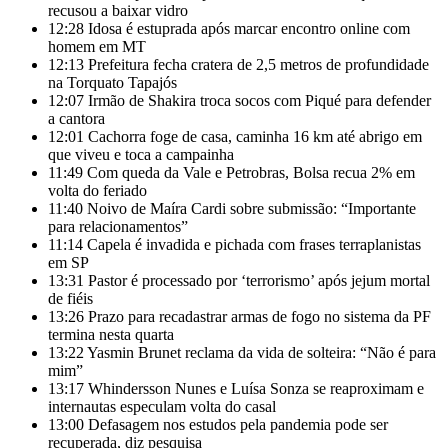
recusou a baixar vidro
12:28
Idosa é estuprada após marcar encontro online com
homem em MT
12:13
Prefeitura fecha cratera de 2,5 metros de profundidade
na Torquato Tapajós
12:07
Irmão de Shakira troca socos com Piqué para defender
a cantora
12:01
Cachorra foge de casa, caminha 16 km até abrigo em
que viveu e toca a campainha
11:49
Com queda da Vale e Petrobras, Bolsa recua 2% em
volta do feriado
11:40
Noivo de Maíra Cardi sobre submissão: “Importante
para relacionamentos”
11:14
Capela é invadida e pichada com frases terraplanistas
em SP
13:31
Pastor é processado por ‘terrorismo’ após jejum mortal
de fiéis
13:26
Prazo para recadastrar armas de fogo no sistema da PF
termina nesta quarta
13:22
Yasmin Brunet reclama da vida de solteira: “Não é para
mim”
13:17
Whindersson Nunes e Luísa Sonza se reaproximam e
internautas especulam volta do casal
13:00
Defasagem nos estudos pela pandemia pode ser
recuperada, diz pesquisa