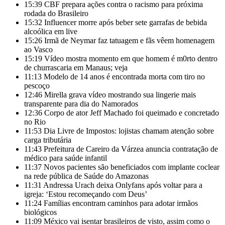
15:39
CBF prepara ações contra o racismo para próxima
rodada do Brasileiro
15:32
Influencer morre após beber sete garrafas de bebida
alcoólica em live
15:26
Irmã de Neymar faz tatuagem e fãs vêem homenagem
ao Vasco
15:19
Vídeo mostra momento em que homem é m0rto dentro
de churrascaria em Manaus; veja
11:13
Modelo de 14 anos é encontrada morta com tiro no
pescoço
12:46
Mirella grava vídeo mostrando sua lingerie mais
transparente para dia do Namorados
12:36
Corpo de ator Jeff Machado foi queimado e concretado
no Rio
11:53
Dia Livre de Impostos: lojistas chamam atenção sobre
carga tributária
11:43
Prefeitura de Careiro da Várzea anuncia contratação de
médico para saúde infantil
11:37
Novos pacientes são beneficiados com implante coclear
na rede pública de Saúde do Amazonas
11:31
Andressa Urach deixa Onlyfans após voltar para a
igreja: ‘Estou recomeçando com Deus’
11:24
Famílias encontram caminhos para adotar irmãos
biológicos
11:09
México vai isentar brasileiros de visto, assim como o