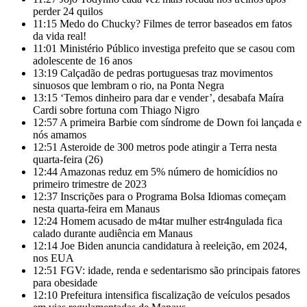
perder 24 quilos
11:15
Medo do Chucky? Filmes de terror baseados em fatos
da vida real!
11:01
Ministério Público investiga prefeito que se casou com
adolescente de 16 anos
13:19
Calçadão de pedras portuguesas traz movimentos
sinuosos que lembram o rio, na Ponta Negra
13:15
‘Temos dinheiro para dar e vender’, desabafa Maíra
Cardi sobre fortuna com Thiago Nigro
12:57
A primeira Barbie com síndrome de Down foi lançada e
nós amamos
12:51
Asteroide de 300 metros pode atingir a Terra nesta
quarta-feira (26)
12:44
Amazonas reduz em 5% número de homicídios no
primeiro trimestre de 2023
12:37
Inscrições para o Programa Bolsa Idiomas começam
nesta quarta-feira em Manaus
12:24
Homem acusado de m4tar mulher estr4ngulada fica
calado durante audiência em Manaus
12:14
Joe Biden anuncia candidatura à reeleição, em 2024,
nos EUA
12:51
FGV: idade, renda e sedentarismo são principais fatores
para obesidade
12:10
Prefeitura intensifica fiscalização de veículos pesados