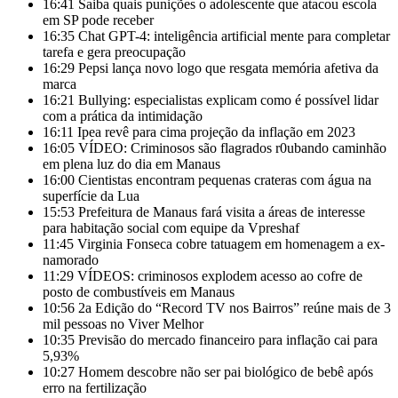
16:41
Saiba quais punições o adolescente que atacou escola
em SP pode receber
16:35
Chat GPT-4: inteligência artificial mente para completar
tarefa e gera preocupação
16:29
Pepsi lança novo logo que resgata memória afetiva da
marca
16:21
Bullying: especialistas explicam como é possível lidar
com a prática da intimidação
16:11
Ipea revê para cima projeção da inflação em 2023
16:05
VÍDEO: Criminosos são flagrados r0ubando caminhão
em plena luz do dia em Manaus
16:00
Cientistas encontram pequenas crateras com água na
superfície da Lua
15:53
Prefeitura de Manaus fará visita a áreas de interesse
para habitação social com equipe da Vpreshaf
11:45
Virginia Fonseca cobre tatuagem em homenagem a ex-
namorado
11:29
VÍDEOS: criminosos explodem acesso ao cofre de
posto de combustíveis em Manaus
10:56
2a Edição do “Record TV nos Bairros” reúne mais de 3
mil pessoas no Viver Melhor
10:35
Previsão do mercado financeiro para inflação cai para
5,93%
10:27
Homem descobre não ser pai biológico de bebê após
erro na fertilização