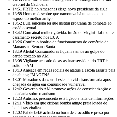
Gabriel da Cachoeira
14:51
PRTB no Amazonas elege novo presidente da sigla
13:58
Homem descobre que namorava há um ano com a
esposa do melhor amigo
13:52
Lula sanciona lei que institui programa de combate ao
assédio sexual
13:42
Com atual mulher grávida, irmão de Virginia fala sobre
casamento secreto nos EUA
13:26
Confira o horário de funcionamento do comércio de
Manaus na Semana Santa
13:19
Alerta! Consumidores fiquem atentos ao golpe do
cartão trocado no AM
13:08
Vigilante acusado de assassinar servidora do TRT é
solto no AM
13:13
Ameaça em redes sociais de ataque a escola assusta pais
de alunos; IMAGENS
13:01
Moradores da zona Leste têm vida transformada após
chegada da água em comunidade vulnerável
12:42
Governo do AM promove ações de conscientização e
cidadania sobre o autismo
12:23
Autismo: preconceito está ligado à falta de informações
12:11
Vídeo em que ciclone bomba atinge praia lotada de
banhistas viraliza
12:02
Pai de bebê achado na boca de crocodilo é preso por