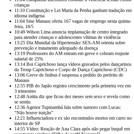
crianças
11:10
Constituição e Lei Maria da Penha ganham tradução em
idioma indígena
11:04
Sine Manaus oferta 167 vagas de emprego nesta quinta-
feira, 18/5
10:49
Wilson Lima anuncia implantação de centro integrado
para atender crianças e adolescentes vítimas de violência
13:25
Dia Mundial da Hipertensão: SES-AM orienta sobre
prevenção e tratamento adequado da doença
13:19
Professores do AM entram em greve e cobram reajuste
salarial de 25%
13:14
Boi Caprichoso lança vídeos gravados pelos dançarinos
da Troup Caprichoso e Corpo de Dança Caprichoso (CDC)
13:06
Greve de ônibus é suspensa a pedido do prefeito de
Manaus
12:55
PIB do Japão registra crescimento pela primeira vez em
3 trimestres
12:48
Anitta diz que ficou dez meses sem sexo e revela como
se sentiu
12:36
Agenor Tupinambá fala sobre namoro com Lucas:
“Não houve traição”
12:21
Influenciadora e ex são encontrados mortos em carro no
interior de SP
14:55
Vídeo: Reação de Ana Clara após não pegar buquê em