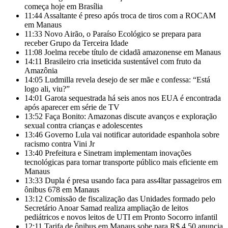
começa hoje em Brasília
11:44
Assaltante é preso após troca de tiros com a ROCAM
em Manaus
11:33
Novo Airão, o Paraíso Ecológico se prepara para
receber Grupo da Terceira Idade
11:08
Joelma recebe título de cidadã amazonense em Manaus
14:11
Brasileiro cria inseticida sustentável com fruto da
Amazônia
14:05
Ludmilla revela desejo de ser mãe e confessa: “Está
logo ali, viu?”
14:01
Garota sequestrada há seis anos nos EUA é encontrada
após aparecer em série de TV
13:52
Faça Bonito: Amazonas discute avanços e exploração
sexual contra crianças e adolescentes
13:46
Governo Lula vai notificar autoridade espanhola sobre
racismo contra Vini Jr
13:40
Prefeitura e Sinetram implementam inovações
tecnológicas para tornar transporte público mais eficiente em
Manaus
13:33
Dupla é presa usando faca para ass4ltar passageiros em
ônibus 678 em Manaus
13:12
Comissão de fiscalização das Unidades formado pelo
Secretário Anoar Samad realiza ampliação de leitos
pediátricos e novos leitos de UTI em Pronto Socorro infantil
12:11
Tarifa de ônibus em Manaus sobe para R$ 4,50 anuncia