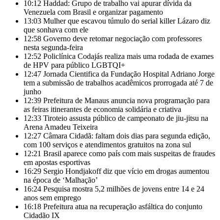
10:12
Haddad: Grupo de trabalho vai apurar dívida da
Venezuela com Brasil e organizar pagamento
13:03
Mulher que escavou túmulo do serial killer Lázaro diz
que sonhava com ele
12:58
Governo deve retomar negociação com professores
nesta segunda-feira
12:52
Policlínica Codajás realiza mais uma rodada de exames
de HPV para público LGBTQI+
12:47
Jornada Cientifica da Fundação Hospital Adriano Jorge
tem a submissão de trabalhos acadêmicos prorrogada até 7 de
junho
12:39
Prefeitura de Manaus anuncia nova programação para
as feiras itinerantes de economia solidária e criativa
12:33
Tiroteio assusta público de campeonato de jiu-jitsu na
Arena Amadeu Teixeira
12:27
Câmara Cidadã: faltam dois dias para segunda edição,
com 100 serviços e atendimentos gratuitos na zona sul
12:21
Brasil aparece como país com mais suspeitas de fraudes
em apostas esportivas
16:29
Sergio Hondjakoff diz que vício em drogas aumentou
na época de ‘Malhação’
16:24
Pesquisa mostra 5,2 milhões de jovens entre 14 e 24
anos sem emprego
16:18
Prefeitura atua na recuperação asfáltica do conjunto
Cidadão IX