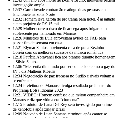
12:43
Um ano após morte de Dom e Bruno, indígenas pedem
investigação ampla
12:37
Carro invade contramão e atinge duas pessoas em
lanchonete na zona Norte
12:32
Homem leva garota de programa para hotel, é assaltado
e tem prejuízo de R$ 15 mil
12:29
Mulher corre o risco de ficar cega após brigar com
adolescente por namorado em Manaus
12:26
Ministros de Lula aproveitam aviões da FAB para
passar fim de semana em casa
12:21
Elymar Santos movimenta casa de praia Zezinho
Corrêa com os melhores sucessos da música romântica
12:18
Patrícia Abravanel fica aos prantos durante homenagem
a Silvio Santos
12:06
“Me sentia diminuído por ser conhecido como o gay do
JN”, diz Matheus Ribeiro
12:34
Negociação de paz fracassa no Sudão e rivais voltam a
se enfrentar
12:24
Prefeitura de Manaus divulga resultado preliminar do
Programa Bolsa Idiomas 2023
12:21
VÍDEO: Homem confessa que m4tou companheira em
Manaus e diz que vítima era “ciumenta”
12:15
Produtor de Lana Del Rey será investigado por crime
de xenofobia após xingar Brasil
12:09
Noivado de Luan Santana terminou após cantor se