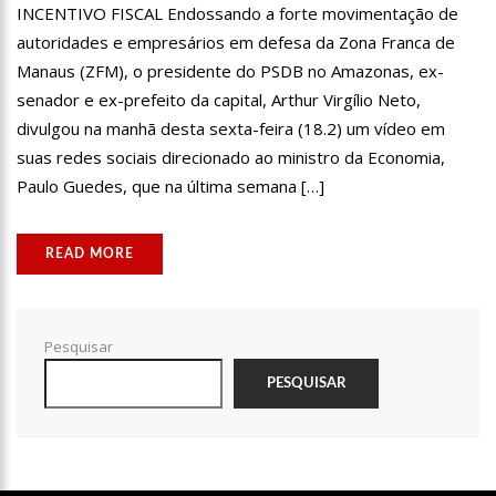
INCENTIVO FISCAL Endossando a forte movimentação de
DE UM SONHO’
autoridades e empresários em defesa da Zona Franca de
11:33
PF FAZ OPERAÇÃO CONTRA FALSIFICAÇÃO DE DINHEIRO NO RIO
Manaus (ZFM), o presidente do PSDB no Amazonas, ex-
DE JANEIRO
senador e ex-prefeito da capital, Arthur Virgílio Neto,
11:21
CONFRONTOS ENTRE FACÇÕES EM GUERRA SE INTENSIFICAM NO
divulgou na manhã desta sexta-feira (18.2) um vídeo em
SUDÃO
suas redes sociais direcionado ao ministro da Economia,
11:02
PREFEITURA REALIZA SORTEIO DA ORDEM DE APRESENTAÇÃO DOS
Paulo Guedes, que na última semana […]
GRUPOS NO 65º FESTIVAL FOLCLÓRICO DO AMAZONAS, NESTA TERÇA-
FEIRA (6)
10:57
MULHER QUE TEVE PERNA AMPUTADA APÓS PICADA DE ARANHA
READ MORE
AINDA SENTE CÃIBRA NO MEMBRO PERDIDO
10:47
MORRE AOS 83 ANOS ASTRUD GILBERTO, A VOZ DE ‘GAROTA DE
IPANEMA’ EM INGLÊS
Pesquisar
10:27
PREFEITURA DE MANAUS LANÇA ‘PENSE ANTES’ SOBRE PREVENÇÃO
PESQUISAR
E COMBATE ÀS DROGAS NAS ESCOLAS MUNICIPAIS
12:43
UM ANO APÓS MORTE DE DOM E BRUNO, INDÍGENAS PEDEM
INVESTIGAÇÃO AMPLA
12:37
CARRO INVADE CONTRAMÃO E ATINGE DUAS PESSOAS EM