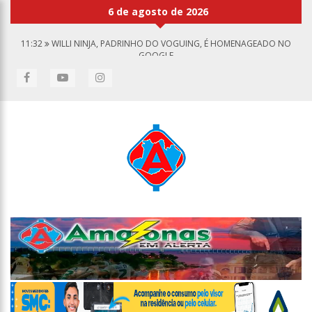
RECEBER
6 de agosto de 2026
11:32
WILLI NINJA, PADRINHO DO VOGUING, É HOMENAGEADO NO
GOOGLE
11:13
BOLSA FECHA NO MAIOR NÍVEL EM SETE MESES APÓS INFLAÇÃO
RECUAR
11:09
DIA NACIONAL DA IMUNIZAÇÃO ALERTA PARA BAIXAS
COBERTURAS VACINAIS
11:02
LINHAS TELEFÔNICAS DO CCC SEGUEM INOPERANTES EM RAZÃO
DE FALHA COMPLEXA NA OI
10:50
QUARTETO É PRESO POR FURTO DE TRANSFORMADOR DE POSTE
EM MANAUS
10:45
DUDU CAMARGO FOI DEMITIDO DO SBT APÓS DEFECAR NO CHÃO
DO CAMARIM
10:22
EL NIÑO COMEÇA ANTES DO ESPERADO E CLIMATOLOGISTAS VEEM
CHANCE DE UM “SUPER EL NIÑO”
13:09
IPEM-AM FLAGRA IRREGULARIDADES NA PESAGEM DE PRODUTOS E