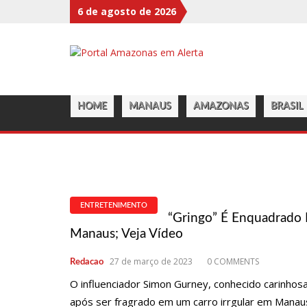
6 de agosto de 2026
11:48
BRASILEIROS AINDA NÃO SACARAM R$ 7,08 BI DE VALO
11:32
WILLI NINJA, PADRINHO DO VOGUING, É HOMENAGE
11:13
BOLSA FECHA NO MAIOR NÍVEL EM SETE MESES APÓS I
11:09
DIA NACIONAL DA IMUNIZAÇÃO ALERTA PARA BAIXAS 
HOME
MANAUS
AMAZONAS
BRASIL
11:02
LINHAS TELEFÔNICAS DO CCC SEGUEM INOPERANTES E
10:50
QUARTETO É PRESO POR FURTO DE TRANSFORMADOR 
10:45
DUDU CAMARGO FOI DEMITIDO DO SBT APÓS DEFECA
10:22
EL NIÑO COMEÇA ANTES DO ESPERADO E CLIMATOLOGI
ENTRETENIMENTO
“Gringo” É Enquadrado P
13:09
IPEM-AM FLAGRA IRREGULARIDADES NA PESAGEM DE 
Manaus; Veja Vídeo
13:05
MÃE E PADRASTO SÃO PRESOS SUSPEITOS DE ESTUPR4R
27 de março de 2023
0 COMMENTS
Redacao
13:01
FALSO CORRETOR É PRESO AO TENTAR APLICAR GOLPE 
O influenciador Simon Gurney, conhecido carinhos
12:56
NASCE PRIMEIRO BEBÊ DO MUNDO DE ÚTERO TRANSP
após ser fragrado em um carro irrgular em Manau