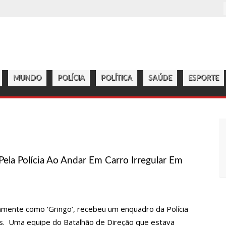
RES A RECEBER
ADO NO GOOGLE
NFLAÇÃO RECUAR
COBERTURAS VACINAIS
MUNDO
POLÍCIA
POLÍTICA
SAÚDE
ESPORTE
M RAZÃO DE FALHA COMPLEXA NA OI
DE POSTE EM MANAUS
R NO CHÃO DO CAMARIM
STAS VEEM CHANCE DE UM “SUPER EL NIÑO”
ela Polícia Ao Andar Em Carro Irregular Em
PRODUTOS E NOTIFICA SUPERMERCADO EM MANAUS
 CRIANÇA DE CINCO ANOS, EM PARINTINS
DE R$ 17 MIL NA ZONA SUL DE MANAUS
amente como ‘Gringo’, recebeu um enquadro da Polícia
LANTADO POR ROBÔS
s. Uma equipe do Batalhão de Direção que estava